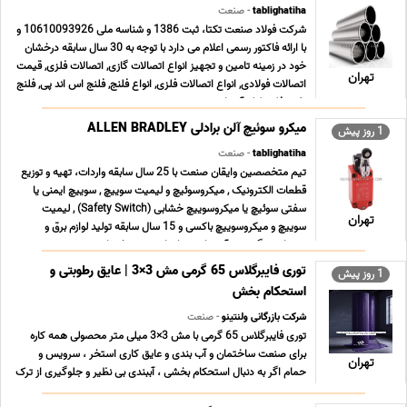
tablighatiha
- صنعت
شرکت فولاد صنعت تکتا، ثبت 1386 و شناسه ملی 10610093926 و
با ارائه فاکتور رسمی اعلام می دارد با توجه به 30 سال سابقه درخشان
خود در زمینه تامین و تجهیز انواع اتصالات گازی, اتصالات فلزی, قیمت
تهران
اتصالات فولادی, انواع اتصالات فلزی, انواع فلنج, فلنج اس اند پی, فلنج
نفت, فلنج لوله آب, اتص ... ...
میکرو سوئیچ آلن برادلی ALLEN BRADLEY
1 روز پیش
tablighatiha
- صنعت
تیم متخصصین وایقان صنعت با 25 سال سابقه واردات، تهیه و توزیع
قطعات الکترونیک , میکروسوئیچ و لیمیت سوییچ , سوییچ ایمنی یا
سفتی سوئیچ یا میکروسوییچ خشابی (Safety Switch) , لیمیت
تهران
سوییچ و میکروسوییچ باکسی و 15 سال سابقه تولید لوازم برق و
روشنایی ، گرد هم آمده است تا جامع ترین خدمات ت ... ...
توری فایبرگلاس 65 گرمی مش 3×3 | عایق رطوبتی و
1 روز پیش
استحکام بخش
شرکت بازرگانی ولنتینو
- صنعت
توری فایبرگلاس 65 گرمی با مش 3×3 میلی متر محصولی همه کاره
برای صنعت ساختمان و آب بندی و عایق کاری استخر ، سرویس و
تهران
حمام اگر به دنبال استحکام بخشی ، آببندی بی نظیر و جلوگیری از ترک
خوردگی در پروژه های خود هستید ، این محصول پاسخگوی نیاز