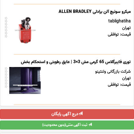
میکرو سوئیچ آلن برادلی ALLEN BRADLEY
tablighatiha
تهران
قیمت: توافقی
توری فایبرگلاس 65 گرمی مش 3×3 | عایق رطوبتی و استحکام بخش
شرکت بازرگانی ولنتینو
تهران
قیمت: توافقی
درج آگهی رایگان
ثبت آگهی متنی(بدون محدودیت)