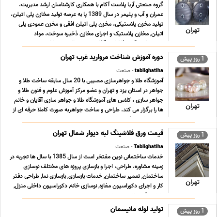
گروه صنعتی آریا پلاست آکام با همکاری کارشناسان ارشد مدیریت،
عمران و آب و پلیمر در سال 1389 پا به عرصه تولید مخازن پلی اتیلن،
تولید مخزن پلاستیکی، مخزن پلی اتیلن افقی و مخزن عمودی پلی
تهران
اتیلن, مخازن پلاستیک و اجرای مخازن ذخیره سوخت، مواد
شمیمیایی، آب و فاضلاب گذاشت و هم اکنون در کار ... ...
دوره آموزش شناخت مروارید غرب تهران
1 روز پیش
tablighatiha
- صنعت
آموزشگاه طلا و جواهرسازی مصیبی با 20 سال سابقه ساخت طلا و
جواهر در استان یزد و تهران و عضو مرکز آموزش علوم و فنون طلا و
جواهر سازى ، کلاس هاى آموزشگاه طلا و جواهر سازى آقایان و خانم
تهران
ها را برگزار می کند. طراحى و ساخت جواهربه صورت کاملا حرفه اى از
مبتدى تا پیشرفته و با ارائه مدرک د ... ...
قیمت ورق فلاشینگ لبه دیوار شمال تهران
1 روز پیش
Tablighatiha
- صنعت
خدمات ساختمانی نوین مفتخر است از سال 1385 با سال ها تجربه در
زمینه مشاوره، طراحی، اجرا و بازسازی پروژه های مختلف نوسازی
ساختمان, تعمیر ساختمان, خدمات بازسازی, بازسازی نما, طراحی دفتر
تهران
کار و اجرای دکوراسیون مغازه, نوسازی خانه, دکوراسیون داخلی منزل,
طراحی آشپزخانه, محوطه سازی و نصب ... ...
تولید لوله مانیسمان
1 روز پیش