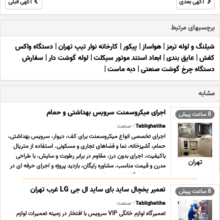
آگهی بعدی
آگهی قبلی
برچسبهای مرتبط
شیلنگ و لوله ترمز
|
هواساز
|
پیکور
|
کارخانه نوار تیپ تهران
|
دستگاه واکس
کفش
|
عایق بندی
|
ابعاد استند موتور سیکلت
|
لوله گوشت دار
|
سفارش
دستگاه چرخ گوشت صنعتی
|
دبه ماست
|
مشابه
اجرای میکروسمنت سرویس بهداشتی و حمام
8 ساعت پیش
Tablighatiha
- صنعت
اجرای تخصصی انواع میکروسمنت برای کف، دیوار، سرویس بهداشتی،
حمام، آشپزخانه، نما و فضاهای تجاری و مسکونی. استفاده از متریال
باکیفیت، اجرای بدون درز، مقاوم در برابر رطوبت و سایش، با طراحی
تهران
مدرن و قیمت مناسب. مشاوره رایگان، بازدید پروژه و اجرای حرفه ای در
سراسر ایران. آیا از کاشی های ... ...
تعمیر یخچال ساید بای ساید ال جی LG غرب تهران
8 ساعت پیش
Tablighatiha
- صنعت
تعمیرگاه لوازم خانگی VIP سرویس با افتخار در زمینه تعمیرات لوازم