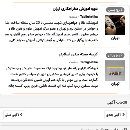
پارت همراه با رشد تکنولوژی و متعاقباً سرعت ت ... ...
دوره آموزش مخراجکاری ارزان
2 روز پیش
Tablighatiha
- صنعت
آموزشگاه طلا و جواهرسازی شهید مصیبی با 20 سال سابقه ساخت طلا
و جواهر در استان یزد و تهران و عضو مرکز آموزش علوم و فنون طلا و
جواهر سازى ، کلاس هاى آموزشگاه طلا و جواهر سازى هم آقایان و هم
تهران
خانم ها را برگزار می کند. طراحى و گوهر تراشی, آموزش مخراج کاری,
مدرک دیپلم طلا و جواهر سازی ... ...
کیسه بسته بندی اسلایدر
2 روز پیش
Tablighatiha
- صنعت
فروشگاه نایلون پله های نوروزخان با ارائه محصولات نایلونی و پلاستیکی
با کیفیت برای تامین نیازهای مشتریان عزیز در سراسر کشور همت
گمارده است و این مهم را با گرد هم آوردن تامین کنندگان برجسته
تهران
تولید سلفون, زیپ کیپ فله ای, قیمت نایلون, فریزر رولی, کیسه زباله,
سفره کاغذی, زیپ کیپ پلاستی ... ...
انتخاب آگهی
آگهی بعدی
آگهی قبلی