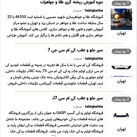
شماست. مشخصات فنی محصول · چشمه (مش) 3×3 میلی م ... ...
دوره آموزش ریخته گری طلا و جواهرات
1 روز پیش
Tablighatiha
- صنعت
آموزشگاه طلا و جواهرسازی شهید مصیبی با شماره ثبت 46350 با 20
سال سابقه ساخت طلا و جواهر در استان یزد و تهران و عضو مرکز
آموزش علوم و فنون طلا و جواهر سازى، کلاس هاى آموزشگاه طلا و
تهران
جواهر سازى هم آقایان و هم خانم ها را برگزار می کند. آموزش طراحى
و ساخت جواهرات به صورت کاملا حرفه اى ... ...
سپر جلو و عقب کی ام سی جی 7
1 روز پیش
tablighatiha
- صنعت
فروشگاه کی ام سی با ما با سال ها تجربه در زمینه ی قطعات خودرو کی
ام سی ارزان, لوازم جک, یدکی کی ام سی T9, بدنه JAC, تزئینات داخلی,
لوازم موتوری, یدکی برقی الکترونیکی, بدنه جک چینی, پخش فرمان و
تهران
ترمز تهران, قطعات جلوبندی, قطعات گیربکس, تزئینات داخلی, فروش
برقی الکترونیکی, سیستم فرم ... ...
سپر جلو و عقب کی ام سی J7
2 روز پیش
tablighatiha
- صنعت
فروشگاه لوازم یدکی گسپ GASP به عنوان یکی از بزرگترین فروشگاه
های عرضه قطعات یدکی خودروهای چینی می باشد. مجموعه ما شامل
وب سایت های اینترنتی تخصصی فروشگاه قطعات یدکی لیفان پارت و
تهران
فروشگاه لوازم یدکی جک پارت می باشد. فروشگاه قطعات یدکی جک