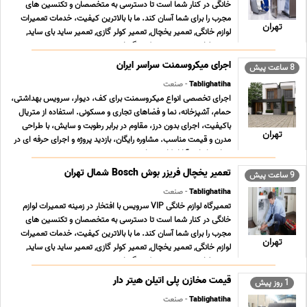
خانگی در کنار شما است تا دسترسی به متخصصان و تکنسین های
مجرب را برای شما آسان کند. ما با بالاترین کیفیت، خدمات تعمیرات
تهران
لوازم خانگی, تعمیر یخچال, تعمیر کولر گازی, تعمیر ساید بای ساید,
تعمیر لباسشویی, تعمیر پکیج گرمایش ... ...
اجرای میکروسمنت سراسر ایران
8 ساعت پیش
Tablighatiha
- صنعت
اجرای تخصصی انواع میکروسمنت برای کف، دیوار، سرویس بهداشتی،
حمام، آشپزخانه، نما و فضاهای تجاری و مسکونی. استفاده از متریال
باکیفیت، اجرای بدون درز، مقاوم در برابر رطوبت و سایش، با طراحی
تهران
مدرن و قیمت مناسب. مشاوره رایگان، بازدید پروژه و اجرای حرفه ای در
سراسر ایران. آیا از کاشی های ... ...
تعمیر یخچال فریزر بوش Bosch شمال تهران
9 ساعت پیش
Tablighatiha
- صنعت
تعمیرگاه لوازم خانگی VIP سرویس با افتخار در زمینه تعمیرات لوازم
خانگی در کنار شما است تا دسترسی به متخصصان و تکنسین های
مجرب را برای شما آسان کند. ما با بالاترین کیفیت، خدمات تعمیرات
تهران
لوازم خانگی, تعمیر یخچال, تعمیر کولر گازی, تعمیر ساید بای ساید,
تعمیر لباسشویی, تعمیر پکیج گرمایش ... ...
قیمت مخازن پلی اتیلن هیتر دار
1 روز پیش
Tablighatiha
- صنعت