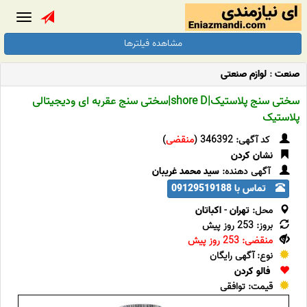
Toggle
gation
مشاهده فیلترها
صنعت
:
لوازم صنعتی
سختی سنج پلاستیک|shore D|سختی سنج عقربه ای ودیجیتالی
پلاستیک
کد آگهی: 346392 (
منقضی
)
نشان کردن
آگهی دهنده:
سید محمد غریبان
تماس با 09129519188
محل:
تهران
-
اکباتان
بروز: 253 روز پیش
منقضی: 253 روز پیش
نوع: آگهی رایگان
فالو کردن
قیمت: توافقی