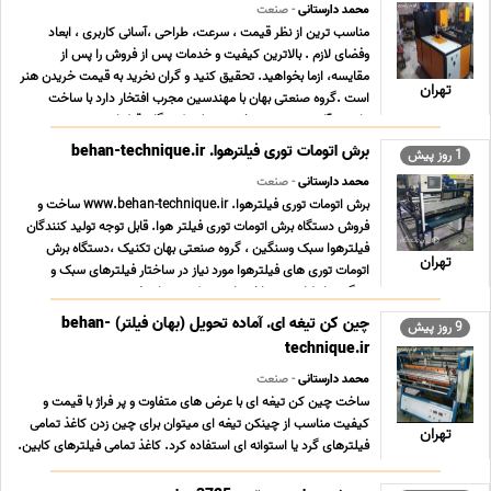
محمد دارستانی
- صنعت
مناسب ترین از نظر قیمت ، سرعت، طراحی ،آسانی کاربری ، ابعاد
وفضای لازم . بالاترین کیفیت و خدمات پس از فروش را پس از
مقایسه، ازما بخواهید. تحقیق کنید و گران نخرید به قیمت خریدن هنر
تهران
است .گروه صنعتی بهان با مهندسین مجرب افتخار دارد با ساخت
ماشین آلات صنعتی در خدمت تولید کنندگان قطعا ... ...
برش اتومات توری فیلترهوا. behan-technique.ir
1 روز پیش
محمد دارستانی
- صنعت
برش اتومات توری فیلترهوا. www.behan-technique.ir ساخت و
فروش دستگاه برش اتومات توری فیلتر هوا. قابل توجه تولید کنندگان
فیلترهوا سبک وسنگین ، گروه صنعتی بهان تکنیک ،دستگاه برش
تهران
اتومات توری های فیلترهوا مورد نیاز در ساختار فیلترهای سبک و
سنگین را طراحی و ساخته است . که میتواند ضم ... ...
چین کن تیغه ای. آماده تحویل (بهان فیلتر) behan-
9 روز پیش
technique.ir
محمد دارستانی
- صنعت
ساخت چین کن تیغه ای با عرض های متفاوت و پر فراژ با قیمت و
کیفیت مناسب از چینکن تیغه ای میتوان برای چین زدن کاغذ تمامی
تهران
فیلترهای گرد یا استوانه ای استفاده کرد. کاغذ تمامی فیلترهای کابین.
فیلترهای روغن و بنزین چینکن تیغه ای لازم دارد. فیلترهای فلزی و
صنعتی گرد را نیز با چینکن تیغ ... ...