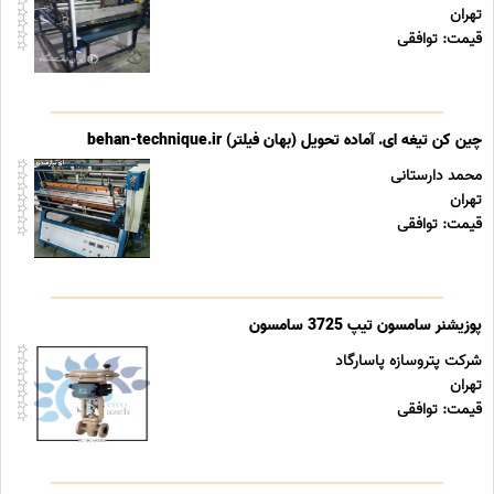
تهران
قیمت: توافقی
چین کن تیغه ای. آماده تحویل (بهان فیلتر) behan-technique.ir
محمد دارستانی
تهران
قیمت: توافقی
پوزیشنر سامسون تیپ 3725 سامسون
شرکت پتروسازه پاسارگاد
تهران
قیمت: توافقی