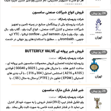
هر دو مدل با اکتیویتر الکتریکی. نام کنترل ولو شیر کنترل کاربرد سبک
- V2001/3321 برند کنترل ولو ... ...
فروش انواع شیرآلات صنعتی سامسون
24 روز پیش
شرکت پتروسازه پاسارگاد
- صنعت
شرکت پتروسازه یکی از پیشگامان صنایع در زمینه تامین و تجهیز
شیرآلات صنعتی و کنترل آلات صنعتی ، انواع گیت ولو ، گلاب ولو ، بال
ولو ، چک ولو با مارک samson آلمان ، conflow ایتالیا ، YTC کره
تهران
جنوبی ، krombakh و ... مطابق با استانداردهای روز جهانی در خدمت
تولیدکنندگان عزیز می باشد. همچ ... ...
فروش شیر پروانه ای BUTTERFLY VALVE
25 روز پیش
شرکت پتروسازه پاسارگاد
- صنعت
پتروسازه نماینده انحصاری فروش محصولات سامسون شیر پروانه ای ،
ساخت کشور هلند ، با متریال های چدنی ( GG25 و GGG40 ) فولادی
( A105 و A216 ) استنلس استیل ( 304 و 316 ) ، با آب بندی های
تهران
لاستیکی ( EPDM ) تفلون دار ( PTFE ) و متال به متال ( SS ) ، با
عملکردهای اهرمی ، گیربکسی ، پنوماتیک ... ...
شیر فشار شکن مارک سامسون
26 روز پیش
شرکت پتروسازه پاسارگاد
- صنعت
ولو تقلیل فشار تیپ (2-39) فشار خروجی را به صورت خودکار کنترل
می نماید تا در فشار تنظیم شده خاصی به صورت ثابت باقی بماند . ولو