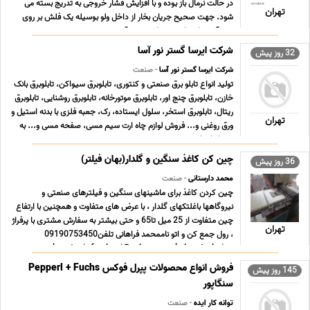
در حالت نرمال باز بوده و با افزایش فشار خروجی به تدریج بسته می
تهران
شود. جهت صحیح جریان بخار از داخل ولو بوسیله یک فلش بر روی
بدنه آن نشان داده شده است . موقعی ... ...
شرکت ایرسا گستر نور آسا
32 روز پیش
شرکت ایرسا گستر نور آسا
- صنعت
تولید انواع تابلو برق صنعتی و کنتوری، تابلوبرق سیواکن، تابلوبرق بانک
خازن، تابلوبرق چنج اور، تابلوبرق موتورخانه، تابلوبرق روشنایی، تابلوبرق
ریتال، تابلوبرق استخر، سلول ایستاده، رک، جعبه فلزی با بدنه استیل و
تهران
ورق روغنی و... فروش لوازم چاه ارت سیم مسی، صفحه مسی و... به
همراه اجرا و ... ...
چین کن کاغذ سنگین و گلدار(بهان فیلتر)
36 روز پیش
محمد دارستانی
- صنعت
چین کردن کاغذ برای ماشینهای سنگین و فیلترهای صنعتی و
نیروگاهها باغلتکهای گلدار ، با عرض های متفاوت و همچنین با ارتفاع
چین متفاوت از 25 میل تا65 و حتی بیشتر به سفارش مشتری با پرفراژ
تهران
، رول جمع کن و اتو ناممحمد فراهانی تلفن09190753450
m.darestani _farahani@yahoo.com behan-techniqu ... ...
فروش انواع محصولات پپرل فوکس Pepperl + Fuchs
145 روز پیش
سنگاپور
توانه کار ایده
- صنعت