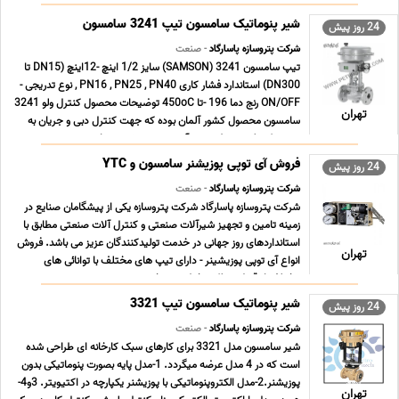
شیر پنوماتیک سامسون تیپ 3241 سامسون
24 روز پیش
شرکت پتروسازه پاسارگاد
- صنعت
تیپ سامسون 3241 (SAMSON) سایز 1/2 اینچ -12اینچ (DN15 تا
DN300) استاندارد فشار کاری PN16 , PN25 , PN40 , نوع تدریجی -
ON/OFF رنج دما 196 -تا 450oC توضیحات محصول کنترل ولو 3241
تهران
سامسون محصول کشور آلمان بوده که جهت کنترل دبی و جریان به
صورت کنترلی توسط تجهیز آی توپی پوزیشینر و یا به ... ...
فروش آی توپی پوزیشنر سامسون و YTC
24 روز پیش
شرکت پتروسازه پاسارگاد
- صنعت
شرکت پتروسازه پاسارگاد شرکت پتروسازه یکی از پیشگامان صنایع در
زمینه تامین و تجهیز شیرآلات صنعتی و کنترل آلات صنعتی مطابق با
استانداردهای روز جهانی در خدمت تولیدکنندگان عزیز می باشد. فروش
تهران
انواع آی توپی پوزیشینر - دارای تیپ های مختلف با توانائی های
مختلف از قبیل عملکرد خطی و چرخشی ... ...
شیر پنوماتیک سامسون تیپ 3321
24 روز پیش
شرکت پتروسازه پاسارگاد
- صنعت
شیر سامسون مدل 3321 برای کارهای سبک کارخانه ای طراحی شده
است که در 4 مدل عرضه میگردد. 1-مدل پایه بصورت پنوماتیکی بدون
پوزیشنر.2-مدل الکتروپنوماتیکی با پوزیشنر یکپارچه در اکتیویتر. 3و4-
تهران