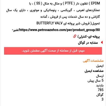
EPDM ) تفلون دار ( PTFE ) و متال به متال ( SS ) ، با
عملکردهای اهرمی ، گیربکسی ، پنوماتیکی و موتوری ، دارای یک سال
گارانتی و ده سال خدمات پس از فروش ، آماده
تحویل( فروش شیر پروانه ای BUTTERFLY VALV
https://www.petrosazehco.com/per/product_group/80/شیر-
پروانه-ای-کنترلی/
مشابه در گوگل
مهم: قبل از معامله از صحت آگهی مطمئن شوید.
مشخصات آگهی
ایمیل
مشاهده ایمیل
ارسال
5 سال پیش
بازدید
785
گوگل
3