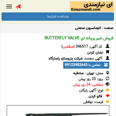
Toggle
gation
مشاهده فیلترها
صنعت
:
اتوماسیون صنعتی
فروش شیر پروانه ای BUTTERFLY VALVE
کد آگهی: 346517 (
منقضی
)
نشان کردن
آگهی دهنده:
شرکت پتروسازه پاسارگاد
تماس با 09122982643
محل:
تهران
-
صادقیه
بروز: 25 روز پیش
منقضی: 24 روز پیش
نوع: آگهی رایگان
فالو کردن
قیمت: توافقی