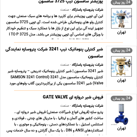
پوزیشنر سامسون تیپ 3725 سامسون
24 روز پیش
شرکت پتروسازه پاسارگاد
- صنعت
این آی توپی پوزیشنر برای کاربرد ها و برنامه های سبک صنعتی جهت
کنترل ولو های پنوماتیکی طراحی شده است. آی توپی 3725 سامسون
تجهیز ایده آلی برای این نوع از بازار ها با عملکرد سبک و تنظیم خودکار
تهران
با ویژگی های اساسی آی توپی پوزیشنر می باشد. مدل I TO P 3725
ضد انفجارExplosion (NO EX (372 ... ...
شیر کنترلی پنوماتیک تیپ 3241 شرکت پتروسازه نمایندگی
24 روز پیش
سامسون
شرکت پتروسازه پاسارگاد
- صنعت
شیر 3241 سامسون | شیر کنترلی پنوماتیک تدریجی – پتروسازه شیر
کنترلی پنوماتیک سامسون مدل 3241 (SAMSON 3241 Control
تهران
Valve) شیر 3241 سامسون یکی از پرکاربردترین گلاب ولوهای مورد
استفاده در صنایع است که تاثیر این ولو در عملکرد و بهبود راندمان در
خطوط مختلف را نمی شود نادیده گرفت. عملکر ... ...
فروش شیر دروازه ای GATE VALVE
24 روز پیش
شرکت پتروسازه پاسارگاد
- صنعت
پترو سازه (فروش انواع شیرآلات صنعتی) فروش شیر دروازه ای ،
ساخت کشور های آلمان و ایتالیا ، با متریال های چدنی ، فولادی و
استنلس استیل ، با عملکردهای دستی ، پنوماتیکی و موتوری ، با
تهران
استانداردهای ANSI و DIN ، با یک سال گارانتی و ده سال خدمات پس
از فروش ، آماده تحویل نماینده انحصاری ف ... ...