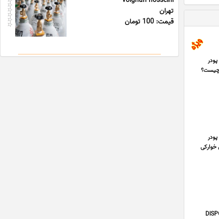
volghan hosseini
تهران
قیمت: 100 تومان
رکول خوراکی 20 گرمی، فروش پودر
، فروش پودر شارکول خوارکی 50 گرمی، پودر شارکول خوراکی فعال (CHARCOAL ACTIVATED) چیست؟
رکول خوراکی 20 گرمی، فروش پودر
ی، فروش پودر شارکول خوارکی
 محصول کمپانی اینتکو INTCO چین DISPOSABLE