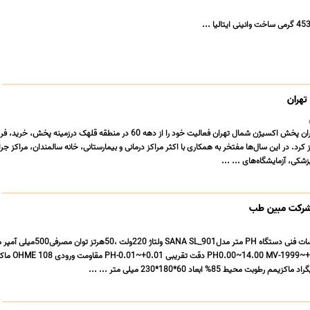
هران
پخش اکسیژن شمال تهران پخش اکسیژن شمال تهران فعالیت خود را از دهه 60 در منطقه قلهک درزمینه
 کرد. در این سال‌ها مفتخر به همکاری با اکثر مراکز درمانی و بیمارستانی، خانه سالمندان، مراکز جر
شکی، آزمایشگاه‌های ... ...
شرکت مبین طب مشخصات فنی دستگاه PH متر مدلSANA SL_901 ولتاژ 220
کارV-1999~+1999 TEMP0~100