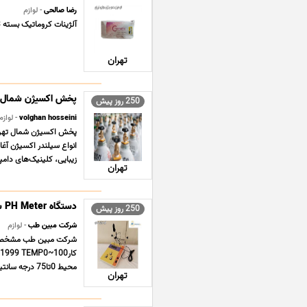
رضا صالحی
- لوازم
آلژینات کروماتیک بسته 453 گرمی ساخت وانینی ایتالیا ...
تهران
پخش اکسیژن شمال ت
250 روز پیش
volghan hosseini
- لوازم
انواع سیلندر اکسیژن آغاز
زیبایی، کلینیک‌های دامپز
تهران
دستگاه PH Meter شرکت مبین طب
250 روز پیش
شرکت مبین طب
- لوازم
محیط 0تا75 درجه سانتیگراد ماکزیمم رطوبت محیط 85% ابعاد 60*180*230 میلی متر ... ...
تهران