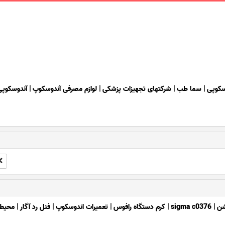
سکوپی
|
سما طب
|
شرکتهای تجهیزات پزشکی
|
لوازم مصرفی آندوسکوپ
|
آندوسکوپی
ن
|
sigma c0376
|
کرم دستگاه رافوس
|
تعمیرات اندوسکوپ
|
فنل رد آگار
|
محیط 