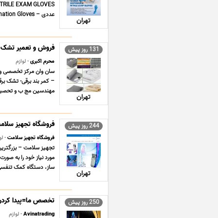
عددی – Medical Nitrile Examination Gloves. – تولید شده از نیتریل مصنوعی ( ... ...
تهران
فروش و تعمیر تشک 
131 روز پیش
محرم اکبری
- لوازم
سان وان مرکز تخصصی و ح
– کمر بند برقی- تشک بر
مهندسین مج ب و تحصیل ک
تهران
فروشگاه تجهیز سلام
244 روز پیش
فروشگاه تجهیز سلامت
- لو
تجهیز سلامت – بزرگترین
مورد نیاز خود را به صور
ساز، دستگاه کمک تنفسی 
تهران
تخصص ما=پیدا کردن
250 روز پیش
Avinatrading
- لوازم