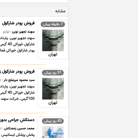
مشابه
فروش پودر شارکول
7 دقیقه پیش
سهند تجهیز نوین
- لوازم
پودر شارکول خوراکی فعا
تهران
فروش پودر شارکول زغال اکتیو TED
31 روز پیش
سید محمود میرصلح دار
- ل
100گرمی، شرکت سهند تجهیز نوین به عنوان یکی از تأمین ... ...
تهران
دستکش جراحی بدون پودر آنتی م
45 روز پیش
محمد حسین زحمتکش
- لو