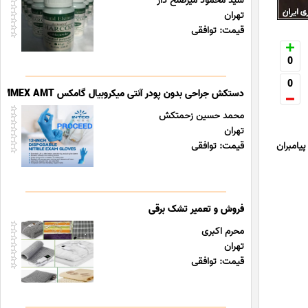
سید محمود میرصلح دار
تهران
قیمت: توافقی
0
0
دستکش جراحی بدون پودر آنتی میکروبیال گامکس surgical gloves GAMMEX AMT
محمد حسین زحمتکش
تهران
پیامبران
قیمت: توافقی
فروش و تعمیر تشک برقی
محرم اکبری
تهران
قیمت: توافقی