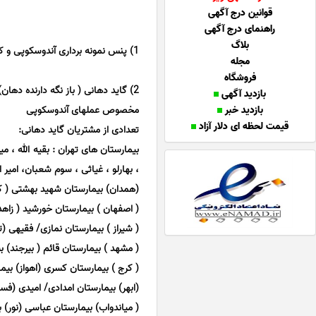
قوانین درج آگهی
راهنمای درج آگهی
بلاگ
1) پنس نمونه برداری آندوسکوپی و کلونوسکوپی ( دائمی – ساخت المان)
مجله
فروشگاه
2) گاید دهانی ( باز نگه دارنده دهان) کشدار یکبار مصرف بزرگسالان
بازدید آگهی
بازدید خبر
مخصوص عملهای آندوسکوپی
قیمت لحظه ای دلار آزاد
تعدادی از مشتریان گاید دهانی:
بیمارستان های تهران : بقیه الله ، می
، بهارلو ، غیاثی ، سوم شعبان، امیر
(همدان) بیمارستان شهید بهشتی ( کر
( اصفهان ) بیمارستان خورشید ( زاهدا
( شیراز ) بیمارستان نمازی/ فقیهی (ت
( مشهد ) بیمارستان قائم ( بیرجند) 
( کرج ) بیمارستان کسری (اهواز) بیما
(ابهر) بیمارستان امدادی/ امیدی (فس
( میاندواب) بیمارستان عباسی (نور) 