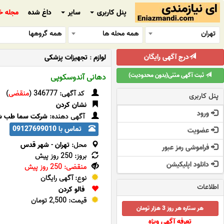
پنل کاربری
سایر
داغ شده
مجله خ
تهران
همه محله ها
همه گروهها
درج آگهی رایگان
لوازم
:
تجهیزات پزشکی
ثبت آگهی متنی(بدون محدودیت)
دهانی آندوسکوپی
کد آگهی: 346777 (
منقضی
)
پنل کاربری
نشان کردن
ورود
آگهی دهنده:
شرکت سما طب 
تماس با 09127699010
عضویت
محل:
تهران
-
شهر قدس
فراموشی رمز عبور
بروز: 250 روز پیش
دانلود اپلیکیشن
منقضی: 250 روز پیش
نوع: آگهی رایگان
اطلاعات
فالو کردن
قیمت: 2,500 تومان
هر ستاره هر روز 3 هزار تومان
تعرفه آگهی ویژه