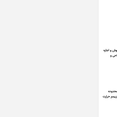
 پخش، خرید، فروش و اجاره
احی و
ولت ،50هرتز توان مصرفی500میلی آمپر محدوده
PH0.00~14.00 M دقت تقریبی PH-0.01~+0.01 مقاومت ورودی OHME 108 ماکزیمم حرارت