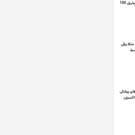
NITRILE EXAM GLOVES موجود در سایزهای S,M,L 09126384266 @isaticemed @ISATISEMED دستکش معاینه نیتریل 100
تکا برقی
وسط
های پزشکی
 اکسیژن