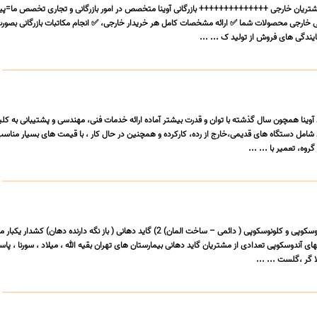
ریان خارجی ++++++++++++++ بازرگانی آوینا متخصص در امور بازرگانی و تجاری تخصص ما=پید
ی خارجی محصولات شما ✅ ارائه مشخصات کامل هر خریدار خارجی، ✅ انجام مکاتبات بازرگانی بصورت 
ندگی های فروش از تولید ک ... ...
کی آوینا همچون سال گذشته با توان و قدرت بیشتر آماده ارائه خدمات فنی، مهندسی و پشتیبانی به ک
امل دستگاه های قدیمی،خارج از رده، کارکرده و همچنین در حال کار ، با قیمت های بسیار مناسب 
وه، تعمیر با ... ...
1) پنس نمونه برداری آندوسکوپی و کلونوسکوپی ( دائمی – ساخت المان) 2) گاید دهانی ( باز نگه دارنده دهان) کشدار
آندوسکوپی تعدادی از مشتریان گاید دهانی بیمارستان های تهران بقیه الله ، میلاد ، سورنا ، پاستو
ا گر ،گلست ... ...