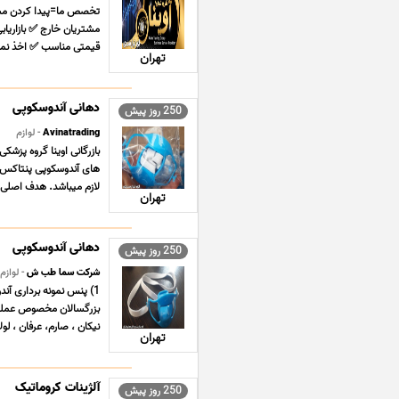
تخصص ما=پیدا کردن مشت
مشتریان خارج ✅ بازاریاب
قیمتی مناسب ✅ اخذ نمای
تهران
دهانی آندوسکوپی
250 روز پیش
Avinatrading
- لوازم
بازرگانی اوینا گروه پزش
های آندوسکوپی پنتاکس ش
لازم میباشد. هدف اصلی گر
تهران
دهانی آندوسکوپی
250 روز پیش
شرکت سما طب ش
- لوازم
بزرگسالان مخصوص عملهای 
نیکان ، صارم، عرفان ، لول
تهران
آلژینات کروماتیک
250 روز پیش