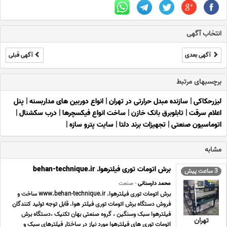
انتخاب آگهی
آگهی بعدی
آگهی قبلی
برچسبهای مرتبط
لیزرحکاکی
|
سازنده مبدل حرارتی در تهران
|
انواع دوربین های مداربسنه
|
پنل
اعلام سرقت
|
تابلوبرق بانک خازن
|
ساخت انواع فیکسچرها
|
درب سکشنال
|
اتوماسیون صنعتی
|
تجهیزات برند دلتا
|
سایت پترو سازه
|
مشابه
برش اتومات توری فیلترهوا. behan-technique.ir
3 ساعت پیش
محمد دارستانی
- صنعت
برش اتومات توری فیلترهوا. www.behan-technique.ir ساخت و
فروش دستگاه برش اتومات توری فیلتر هوا. قابل توجه تولید کنندگان
فیلترهوا سبک وسنگین ، گروه صنعتی بهان تکنیک ،دستگاه برش
تهران
اتومات توری های فیلترهوا مورد نیاز در ساختار فیلترهای سبک و