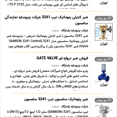
تهران
با ویژگی های اساسی آی توپی پوزیشنر می باشد. مدل I TO P 3725
ضد انفجارExplosion (NO EX (372 ... ...
شیر کنترلی پنوماتیک تیپ 3241 شرکت پتروسازه نمایندگی
23 روز پیش
سامسون
شرکت پتروسازه پاسارگاد
- صنعت
شیر 3241 سامسون | شیر کنترلی پنوماتیک تدریجی – پتروسازه شیر
کنترلی پنوماتیک سامسون مدل 3241 (SAMSON 3241 Control
تهران
Valve) شیر 3241 سامسون یکی از پرکاربردترین گلاب ولوهای مورد
استفاده در صنایع است که تاثیر این ولو در عملکرد و بهبود راندمان در
خطوط مختلف را نمی شود نادیده گرفت. عملکر ... ...
فروش شیر دروازه ای GATE VALVE
23 روز پیش
شرکت پتروسازه پاسارگاد
- صنعت
پترو سازه (فروش انواع شیرآلات صنعتی) فروش شیر دروازه ای ،
ساخت کشور های آلمان و ایتالیا ، با متریال های چدنی ، فولادی و
استنلس استیل ، با عملکردهای دستی ، پنوماتیکی و موتوری ، با
تهران
استانداردهای ANSI و DIN ، با یک سال گارانتی و ده سال خدمات پس
از فروش ، آماده تحویل نماینده انحصاری ف ... ...
شیر پنوماتیک سامسون تیپ 3241 سامسون
23 روز پیش
شرکت پتروسازه پاسارگاد
- صنعت
تیپ سامسون 3241 (SAMSON) سایز 1/2 اینچ -12اینچ (DN15 تا