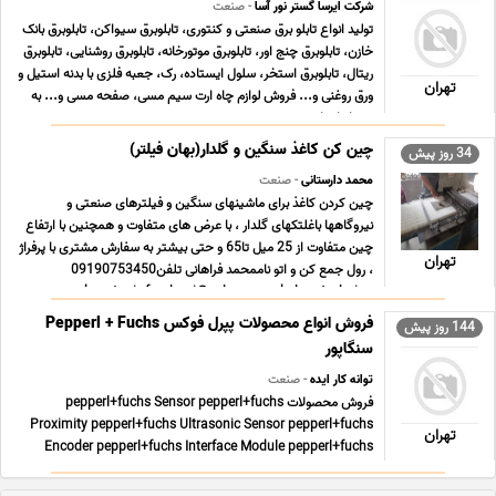
شرکت ایرسا گستر نور آسا
- صنعت
تولید انواع تابلو برق صنعتی و کنتوری، تابلوبرق سیواکن، تابلوبرق بانک
خازن، تابلوبرق چنج اور، تابلوبرق موتورخانه، تابلوبرق روشنایی، تابلوبرق
ریتال، تابلوبرق استخر، سلول ایستاده، رک، جعبه فلزی با بدنه استیل و
تهران
ورق روغنی و... فروش لوازم چاه ارت سیم مسی، صفحه مسی و... به
همراه اجرا و ... ...
چین کن کاغذ سنگین و گلدار(بهان فیلتر)
34 روز پیش
محمد دارستانی
- صنعت
چین کردن کاغذ برای ماشینهای سنگین و فیلترهای صنعتی و
نیروگاهها باغلتکهای گلدار ، با عرض های متفاوت و همچنین با ارتفاع
چین متفاوت از 25 میل تا65 و حتی بیشتر به سفارش مشتری با پرفراژ
تهران
، رول جمع کن و اتو ناممحمد فراهانی تلفن09190753450
m.darestani _farahani@yahoo.com behan-techniqu ... ...
فروش انواع محصولات پپرل فوکس Pepperl + Fuchs
144 روز پیش
سنگاپور
توانه کار ایده
- صنعت
فروش محصولات pepperl+fuchs Sensor pepperl+fuchs
Proximity pepperl+fuchs Ultrasonic Sensor pepperl+fuchs
تهران
Encoder pepperl+fuchs Interface Module pepperl+fuchs
Switch Amplifiers pepperl+fuchs Drive pepperl+fuchs Signal
Converter pepperl+fuchs Conductive switch amplifiers