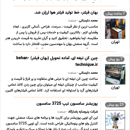
سنگین را طراحی و ساخته است . که میتواند ضم ... ...
بهان فیلتر، خط تولید فیلتر هوا ارزان شد.
7 ساعت پیش
محمد دارستانی
- صنعت
مناسب ترین از نظر قیمت ، سرعت، طراحی ،آسانی کاربری ، ابعاد
وفضای لازم . بالاترین کیفیت و خدمات پس از فروش را پس از
مقایسه، ازما بخواهید. تحقیق کنید و گران نخرید به قیمت خریدن هنر
تهران
است .گروه صنعتی بهان با مهندسین مجرب افتخار دارد با ساخت
ماشین آلات صنعتی در خدمت تولید کنندگان قطعا ... ...
چین کن تیغه ای. آماده تحویل (بهان فیلتر) behan-
7 روز پیش
technique.ir
محمد دارستانی
- صنعت
ساخت چین کن تیغه ای با عرض های متفاوت و پر فراژ با قیمت و
کیفیت مناسب از چینکن تیغه ای میتوان برای چین زدن کاغذ تمامی
تهران
فیلترهای گرد یا استوانه ای استفاده کرد. کاغذ تمامی فیلترهای کابین.
فیلترهای روغن و بنزین چینکن تیغه ای لازم دارد. فیلترهای فلزی و
صنعتی گرد را نیز با چینکن تیغ ... ...
پوزیشنر سامسون تیپ 3725 سامسون
23 روز پیش
شرکت پتروسازه پاسارگاد
- صنعت
این آی توپی پوزیشنر برای کاربرد ها و برنامه های سبک صنعتی جهت
کنترل ولو های پنوماتیکی طراحی شده است. آی توپی 3725 سامسون
تجهیز ایده آلی برای این نوع از بازار ها با عملکرد سبک و تنظیم خودکار