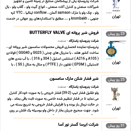
شرکت پتروسازه یکی از پیشگامان صنایع در زمینه تامین و تجهیز
شیرآلات صنعتی و کنترل آلات صنعتی ، انواع گیت ولو ، گلاب ولو ، بال
ولو ، چک ولو با مارک samson آلمان ، conflow ایتالیا ، YTC کره
تهران
جنوبی ، krombakh و ... مطابق با استانداردهای روز جهانی در خدمت
تولیدکنندگان عزیز می باشد. همچ ... ...
فروش شیر پروانه ای BUTTERFLY VALVE
23 روز پیش
شرکت پتروسازه پاسارگاد
- صنعت
پتروسازه نماینده انحصاری فروش محصولات سامسون شیر پروانه ای ،
ساخت کشور هلند ، با متریال های چدنی ( GG25 و GGG40 ) فولادی
( A105 و A216 ) استنلس استیل ( 304 و 316 ) ، با آب بندی های
تهران
لاستیکی ( EPDM ) تفلون دار ( PTFE ) و متال به متال ( SS ) ، با
عملکردهای اهرمی ، گیربکسی ، پنوماتیک ... ...
شیر فشار شکن مارک سامسون
25 روز پیش
شرکت پتروسازه پاسارگاد
- صنعت
ولو تقلیل فشار تیپ (2-39) فشار خروجی را به صورت خودکار کنترل
می نماید تا در فشار تنظیم شده خاصی به صورت ثابت باقی بماند . ولو
در حالت نرمال باز بوده و با افزایش فشار خروجی به تدریج بسته می
تهران
شود. جهت صحیح جریان بخار از داخل ولو بوسیله یک فلش بر روی
بدنه آن نشان داده شده است . موقعی ... ...
شرکت ایرسا گستر نور آسا
31 روز پیش