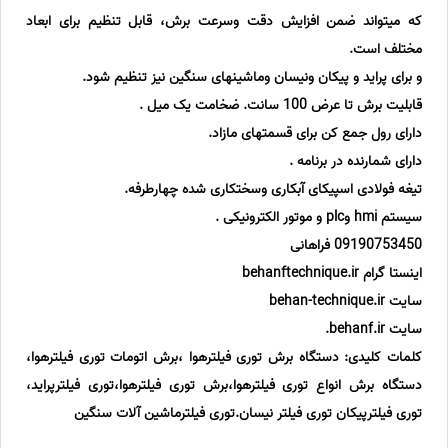
که میتواند ضمن افزایش دقت وسرعت برش، قابل تنظیم برای ابعاد
مختلف است.
و برای پراید و پیکان ونیسان وماشینهای سنگین نیز تنظیم شود.
قابلیت برش تا عرض 100 سانت. ضخامت یک میل .
دارای رول جمع کن برای قسمتهای مازاد.
دارای شمارنده در برنامه .
تیغه فولادی اسپیکای آبکاری وسختکاری شده چهارطرفه.
سیستم hmi وplc و موتور الکترونیکی .
09190753450 فراهانی
اینستا گرام behanftechnique.ir
سایت behan-technique.ir
سایت behanf.ir.
کلمات کلیدی: دستگاه برش توری فیلترهوا ،برش اتومات توری فیلترهوا،
دستگاه برش انواع توری فیلترهوا،برش توری فیلترهوا،توری فیلترپراید،
توری فیلترپیکان توری فیلتر نیسان.توری فیلترماشین آلات سنگین