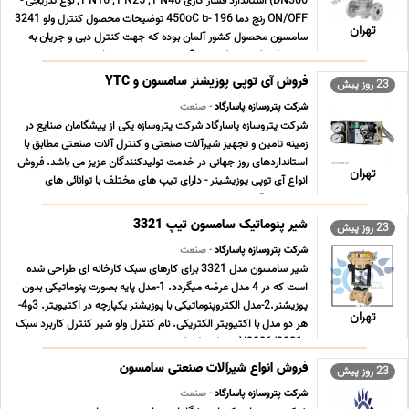
DN300) استاندارد فشار کاری PN16 , PN25 , PN40 , نوع تدریجی -
ON/OFF رنج دما 196 -تا 450oC توضیحات محصول کنترل ولو 3241
تهران
سامسون محصول کشور آلمان بوده که جهت کنترل دبی و جریان به
صورت کنترلی توسط تجهیز آی توپی پوزیشینر و یا به ... ...
فروش آی توپی پوزیشنر سامسون و YTC
23 روز پیش
شرکت پتروسازه پاسارگاد
- صنعت
شرکت پتروسازه پاسارگاد شرکت پتروسازه یکی از پیشگامان صنایع در
زمینه تامین و تجهیز شیرآلات صنعتی و کنترل آلات صنعتی مطابق با
استانداردهای روز جهانی در خدمت تولیدکنندگان عزیز می باشد. فروش
تهران
انواع آی توپی پوزیشینر - دارای تیپ های مختلف با توانائی های
مختلف از قبیل عملکرد خطی و چرخشی ... ...
شیر پنوماتیک سامسون تیپ 3321
23 روز پیش
شرکت پتروسازه پاسارگاد
- صنعت
شیر سامسون مدل 3321 برای کارهای سبک کارخانه ای طراحی شده
است که در 4 مدل عرضه میگردد. 1-مدل پایه بصورت پنوماتیکی بدون
پوزیشنر.2-مدل الکتروپنوماتیکی با پوزیشنر یکپارچه در اکتیویتر. 3و4-
تهران
هر دو مدل با اکتیویتر الکتریکی. نام کنترل ولو شیر کنترل کاربرد سبک
- V2001/3321 برند کنترل ولو ... ...
فروش انواع شیرآلات صنعتی سامسون
23 روز پیش
شرکت پتروسازه پاسارگاد
- صنعت