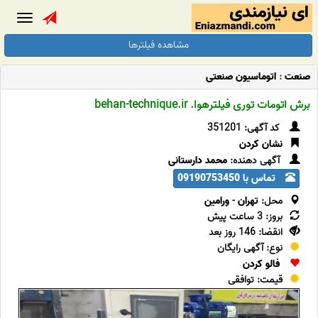
Toggle
gation
مشاهده فیلترها
صنعت
:
اتوماسیون صنعتی
برش اتومات توری فیلترهوا. behan-technique.ir
کد آگهی: 351201
نشان کردن
آگهی دهنده:
محمد دارستانی
تماس با 09190753450
محل:
تهران
-
ورامین
بروز: 3 ساعت پیش
انقضا: 146 روز بعد
نوع: آگهی رایگان
فالو کردن
قیمت: توافقی