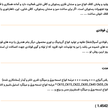
تولید و پخش کلاف انواع میز و صندلی فلزی رستورانی و کافی شاپی فعالیت دارد و آماده همکاری با 
وزه تجهیزات رستورانی است. اگر برای ساخت میز و صندلی رستورانی، کافی شاپی، اپن، ناهارخوری ی
لاف خوش ساخت ... ...
 فولادی
ادی آسیا(تشفا) علاوه بر تولید انواع گریتینگ و توری محصولی دیگر بنام هندریل یا نرده های فو
ده های خمیده می باشد را نیز به تولیدات خود افزود که از لوله و گوی فولادی جهت اتصالات ان است
ز ترین روش تو ... ...
وحدت
د_فنر_آلیاژی « « « وحدت » » » عرضه انواع تسمه،ورق و میلگرد فنری خام و آبدار (سختکاری شده)
Ck10_Ck15_Ck22_Ck30_Ck45 Ck55_Ck60_Ck67_Ck70_Ck75 * عرضه انواع تسمه،ورق و میلگرد استیل،شی