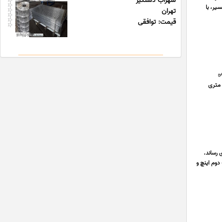
سهراب دستگیر
فعالیت
تهران
قیمت: توافقی
**
**جنس** استنلس استیل گرید 304 (مطابق استاندارد AISI 304) ✅ **سایزها** از 4 تا 400 میلیمتر ✅ **طول شاخه** 6 متری
شرکت تو
تولید مش جوشی ریز در این 