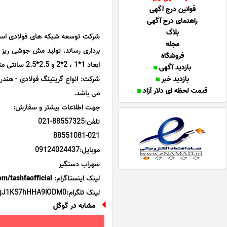
قوانین درج آگهی
راهنمای درج آگهی
بلاگ
شرکت توسعه شبکه های فولادی اسیا(
مجله
فروشگاه
بازدید آگهی
بازدید خبر
شرکت: انواع گریتینگ فولادی - هند
قیمت لحظه ای دلار آزاد
می باشد.
جهت اطلاعات بیشتر و سفارش:
تلفن:88557325-021
88551081-021
موبایل:09124024437
سهراب دستگیر
لینک اینستاگرام:
m/tashfaofficial/
لینک تلگرام:https://t.me/joinchat/gJ1KS7hHHA9lODM0
مشابه در گوگل