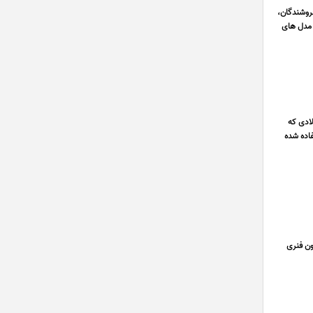
فروشندگان،
ا مدل های
لادی که
فاده شده
م و لاتون فنری