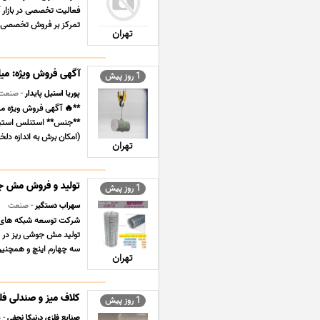
فعالیت تخصصی در بازار آ
تمرکز بر فروش تخصصی انو
تهران
آگهی فروش ویژه: میلگرد استنلس استیل 
1 روز پیش
پوریا استیل پایدار
- صنعت
(امکان برش به اندازه دلخواه) 
تهران
تولید و فروش مش ج
1 روز پیش
سهراب دستگیر
- صنعت
شرکت توسعه شبکه های فو
سه چهارم اینچ و همچنین عرض 1/20 و 
تهران
کلاف میز و صندلی فل
1 روز پیش
صنایع فلزی درنیکا نجفی
- 