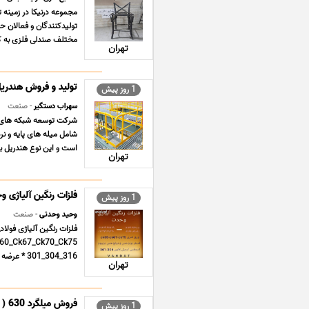
مجموعه درنیکا در زمینه 
تولیدکنندگان و فعالان ح
مختلف صندلی فلزی به ک
تهران
تولید و فروش هندریل
1 روز پیش
سهراب دستگیر
- صنعت
شرکت توسعه شبکه های فول
شامل میله های پایه و نر
است و این نوع هندریل برو
تهران
فلزات رنگین آلیاژی 
1 روز پیش
وحید وحدتی
- صنعت
فلزات رنگین آلیاژی فولا
316_304_301 * عرضه انواع تسمه،ورق و میلگرد فسفربرنز،مس و برنج و ... ...
تهران
فروش میلگرد 630 ( 1.4542 )
1 روز پیش