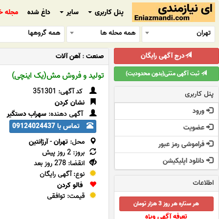
پنل کاربری
سایر
داغ شده
مجله خ
تهران
همه محله ها
همه گروهها
درج آگهی رایگان
صنعت
:
آهن آلات
ثبت آگهی متنی(بدون محدودیت)
تولید و فروش مش(یک اینچی)
کد آگهی: 351301
پنل کاربری
نشان کردن
ورود
آگهی دهنده:
سهراب دستگیر
تماس با 09124024437
عضویت
محل:
تهران
-
آرژانتین
فراموشی رمز عبور
بروز: 2 روز پیش
دانلود اپلیکیشن
انقضا: 278 روز بعد
نوع: آگهی رایگان
اطلاعات
فالو کردن
قیمت: توافقی
هر ستاره هر روز 3 هزار تومان
تعرفه آگهی ویژه