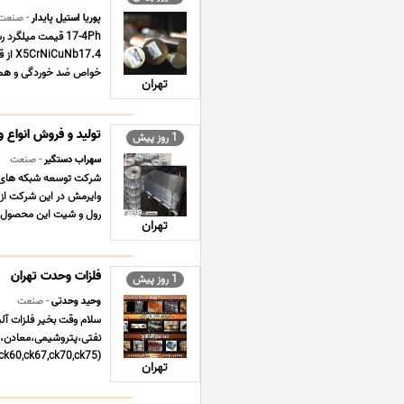
پوریا استیل پایدار
- صنعت
خواص ضد خوردگی و همچن
تهران
تولید و فروش انواع
1 روز پیش
سهراب دستگیر
- صنعت
شرکت توسعه شبکه های فو
رول و شیت این محصول خو
تهران
فلزات وحدت تهران
1 روز پیش
وحید وحدتی
- صنعت
سلام وقت بخیر فلزات آلی
نفتی،پتروشیمی،معادن،خو
(ck46,ck55,ck60,ck67,ck70,ck75) استنلس استیل فنری (304-301) استی ... ...
تهران