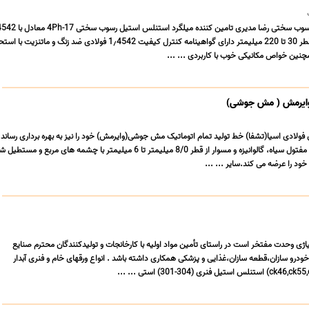
X5CrNiCuNb17.4 از قطر 30 تا 220 میلیمتر دارای گواهینامه کنترل کیفیت 1٫4542 فولادی ضد زنگ و م
ین خواص مکانیکی خوب با کاربردی ... ...
 وایرمش ( مش جوشی)
لادی اسیا(تشفا) خط تولید تمام اتوماتیک مش جوشی(وایرمش) خود را نیز به بهره برداری رساند. 
وایرمش در این شرکت از مفتول سیاه، گالوانیزه و مسوار از قطر 8/0 میلیمتر تا 6 میلیمتر با چشمه های
د را عرضه می کند.سایر ... ...
اژی وحدت مفتخر است در راستای تأمین مواد اولیه با کارخانجات و تولیدکنندگان محترم صنایع
درو سازان،قطعه سازان،غذایی و پزشکی همکاری داشته باشد . انواع ورقهای خام و فنری آبدار