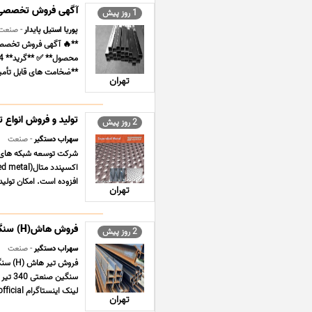
آگهی فروش تخصصی پر
1 روز پیش
پوریا استیل پایدار
- صنعت
**ضخامت های قابل تأمین** - 1 میلیمتر | 1.2 میلیمتر 
تهران
تولید و فروش انواع
2 روز پیش
سهراب دستگیر
- صنعت
شرکت توسعه شبکه های فول
افزوده است. امکان تولید 
تهران
فروش هاش(H) سنگین صنعتی 340 وارداتی
2 روز پیش
سهراب دستگیر
- صنعت
لینک اینستاگرام https//www.instagram.com/tashfaofficial/ لینک تلگرامhttps ... ...
تهران