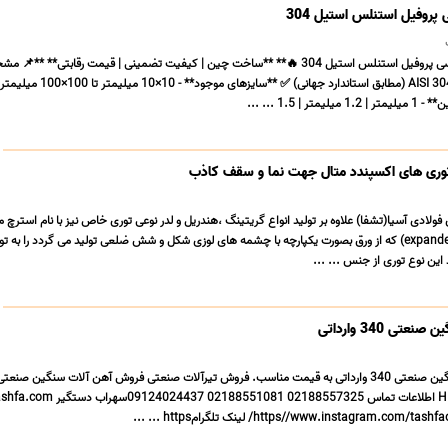
وفیل استنلس استیل 304
**🔥 آگهی فروش تخصصی پروفیل استنلس استیل 304 🔥** **ساخت چین | کیفیت تضمینی | قیمت رقابتی** *
محصول** ✅ **گرید** AISI 304 (مطابق استاندارد جهانی) ✅ **سایزهای موجود** - 10×10 می
| 1.5 ... ...
 توری های اکسپندد متال جهت نما و سقف کاذب
ادی آسیا(تشفا) علاوه بر تولید انواع گریتینگ ،هندریل و لدر نوعی توری خاص نیز با نام استرچ مت
اکسپندد متال(expanded metal) که از ورق بصورت یکپارچه با چشمه های لوزی شکل و شش ضلعی تولید می گردد را به
این نوع توری از جنس ... ...
فروش تیر هاش (H) سنگین صنعتی 340 وارداتی به قیمت مناسب. فروش تیرآلات صنعتی فروش آهن آلات سنگین ص
سنگین صنعتی 340 تیر H اطلاعات تماس 02188557325 88551081