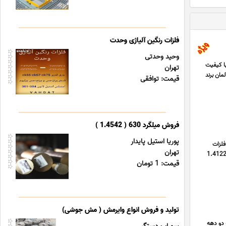
فلزات رنگین آلیاژی وحدت
وحید وحدتی
 شرکت پوریا استیل پایدار🔥** **میلگرد فولادی زنگ نزن مارتنزیتی گرید 1.4122 (X39CrMo17-1) با کیفیت
تهران
DIN E) ✅ ** ساخت کشور آلمان برند
قیمت: توافقی
فروش میلگرد 630 ( 1.4542 )
پوریا استیل پایدار
X39CrMo17-1 1.4122 ( X39CrM ) متریال 440 ای از فلزات
تهران
تنزیتی ( قابل سخت کاری ) و ضد زنگ میباشد . فولاد، مارتنزیتی و فولاد ضد زنگ. 1.4122 حاوی مولیبدن است. بنابراین، 1.4122
قیمت: 1 تومان
تولید و فروش انواع وایرمش ( مش جوشی)
 دو دهه