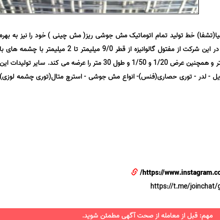
تشفا) خط تولید تمام اتوماتیک مش جوشی ریز( مش چینی ) خود را نیز به بهره
برداری رساند. تولید مش جوشی ریز در این شرکت از مفتول گالوانیزه از قطر 9/0 میلیمتر تا 2 میلیمتر با چشمه های با
ابعاد 1*1 ، 2*2 و 2.5*2.5 سانتی متر و همچنین عرض 1/20 و 1/50 و طول 30 متر را عرضه می کند. سایر تولیدات این
ریل - لدر - توری حصاری(فنس)- انواع مش جوشی - استرچ متال(توری چشمه لوزی)
https://www.instagram.co
مهم: قبل از معامله از صحت آگهی مطمئن شوید.