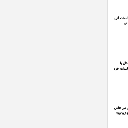
*📌 مشخصات فنی
لیمتر تا 100×100 میلیمتر ✅
ال یا
 تولیدات خود
نعتی تیر هاش
021 09124024437سهراب دستگیر www.tashfa.com