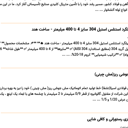
 تخصصی در بازار آهن و فولاد کشور، مسیر رشد خود را با تأمین متریال کلیدی صنایع تأسیساتی آغاز 
تمرکز بر فروش تخصصی انو
آگهی فروش ویژه: میلگرد استنلس استیل 
 آگهی فروش ویژه میلگرد استنلس استیل 304 سایز 4 تا 400 میلیمتر - ساخت هند 🔥** **📌 مشخصات محصول** ✅
(امکان برش به اندازه دلخواه) ✅ **ترکیب ش
تولید و فروش مش 
سعه شبکه های فولادی اسیا(تشفا) خط تولید تمام اتوماتیک مش جوشی ریز( مش چینی ) خود را نیز
شرکت از مفتول گالوانیزه از قطر 0/9 میلیمتر تا 2 میلیمتر با چشمه های با ابعاد یک اینچ ، یک دوم اینچ و
سه چهارم ای
کلاف میز و صندلی فلزی ر
- صن