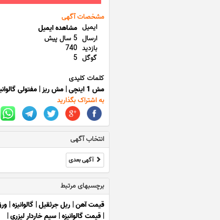
مشخصات آگهی
ایمیل
مشاهده ایمیل
ارسال
5 سال پیش
بازدید
740
گوگل
5
کلمات کلیدی
مش 1 اینچی
|
مش ریز
|
مفتولی گالوانی
به اشتراک بگذارید
انتخاب آگهی
آگهی بعدی
برچسبهای مرتبط
قیمت آهن
|
ریل جرثقیل
|
گالوانیزه
|
ورق
|
قیمت گالوانیزه
|
سیم خاردار لیزری
|