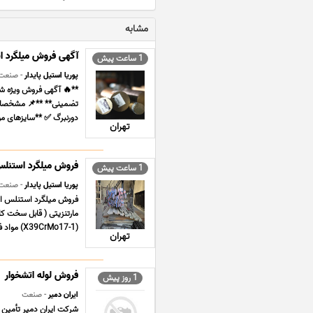
مشابه
آگهی فروش میلگرد استیل ضد ز
1 ساعت پیش
پوریا استیل پایدار
- صنعت
دورنبرگ ✅ **سایزهای موجود** 20 تا 180 میلیمتر ✅
تهران
فروش میلگرد استنلس استیل (440A ) 1.4122
1 ساعت پیش
پوریا استیل پایدار
- صنعت
(X39CrMo17-1) مواد فولادی، سختی بالا، مقاومت در برابر ... ...
تهران
فروش لوله اتشخوار
1 روز پیش
ایران دمیر
- صنعت
شرکت ایران دمیر تأمین ک