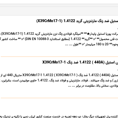
نگ مارتنزیتی گرید 1.4122 (X39CrMo17-1)
**🔥 آگهی فروش ویژه
تضمینی** **📌 مشخصات فنی محصول** ✅ **گرید** 1.4122 (مطابق استاندارد N 10088-3
 **طول ... ...
 ضد زنگ X39CrMo17-1
فروش میلگرد استنلس استیل (440A ) 1.4122 ضد زنگ o17-1
مار
ننده برتر تجهیزات دیگ بخار؛ دو دهه تجربه در خدمت صنعت کشور ایران دمیر با تکیه بر نزدیک به