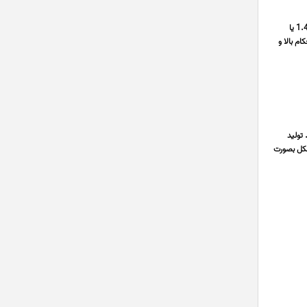
17-4Ph قیمت میلگرد رسوب سختی رضا مدیری تامین کننده میلگرد استنلس استیل رسوب سختی 17-4Ph معادل با 1.4542 یا
اتنزیت با استحکام بالا و
تولید
 مربع و مستطیل شکل بصورت