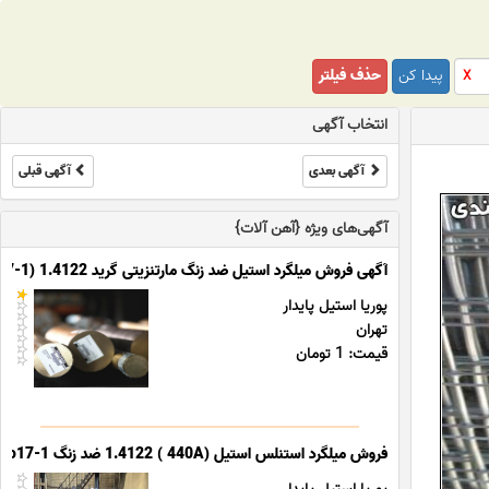
پیدا کن
حذف فیلتر
X
انتخاب آگهی
آگهی بعدی
آگهی قبلی
آگهی‌های ویژه {آهن آلات}
آگهی فروش میلگرد استیل ضد زنگ مارتنزیتی گرید 1.4122 (X39CrMo17-1)
پوریا استیل پایدار
تهران
قیمت: 1 تومان
فروش میلگرد استنلس استیل (440A ) 1.4122 ضد زنگ X39CrMo17-1