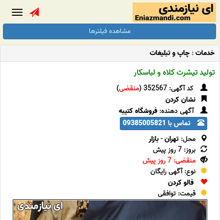
Toggle
gation
مشاهده فیلترها
خدمات
:
چاپ و تبلیغات
تولید تیشرت کلاه و لباسکار
کد آگهی: 352567 (
منقضی
)
نشان کردن
آگهی دهنده:
فروشگاه کتیبه
تماس با 09385005821
محل:
تهران
-
بازار
بروز: 7 روز پیش
منقضی: 7 روز پیش
نوع: آگهی رایگان
فالو کردن
قیمت: توافقی