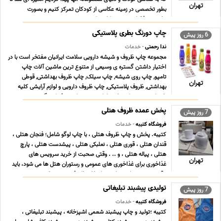
تهران
بطور تخصصی در زمینه عکاسی از کودکان تمرکز کنیم و بصورت
تخصصی فقط در زمینه عکاسی کود ... ...
چاپ دورنگ بطری پلاستیکی
6 روز پیش
ندا رحمتی
- خدمات
مجموعه چاپ ظروف و شیشه دارویی سلامت ایرانیان مفتخر است با در
اختیار داشتن گستره ی وسیعی از متنوع ترین ماشین آلات چاپ
تامپو, چاپ روی شیشه, چاپ سیلک, چاپ ظروف بهداشتی, قوطی
تهران
بهداشتی, ظروف پلاستیکی, چاپ ظروف دارویی و لوازم آرایشی کلیه
خدمات و محصولات خود را با توجه به نیاز مصرف کنندگ ... ...
پخش عمده ظروف هتلی
7 روز پیش
فروشگاه کتیبه
- خدمات
کتیبه. پخش و چاپ ظروف هتلی ، با چاپ لوگو شامل؛ فنجان هتلی ،
قندان هتلی ، قوری هتلی ، نعلبکی هتلی ، پیشدست هتلی ، پارچ
هتلی ، پیاله هتلی ، و .. . وقتی صحبت از خرید سرویس های
تهران
غذاخوری برای غذاخوری های عمومی و رستوران هتل ها می شود، باید
دقت بیشتری داشته باشید. انتخاب ظروف چینی مرغوب ... ...
تولیدی پیشبند تبلیغاتی
7 روز پیش
فروشگاه کتیبه
- خدمات
کتیبه ؛تولید و چاپ پیشبند شعمی اشپزخانه ، پیشبند تبلیغاتی ،