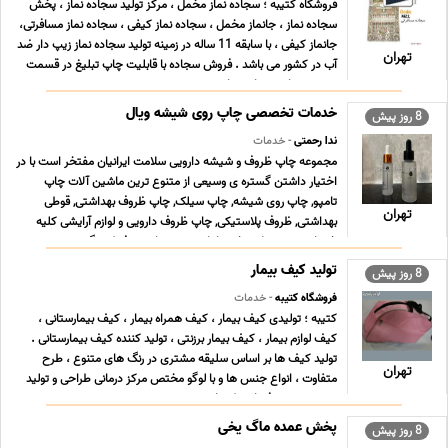
فروشگاه کتیبه ؛ سجاده نماز مخمل ، مرکز تولید سجاده نماز ، پخش
سجاده نماز ، جانماز مخمل ، سجاده نماز کیفی ، سجاده نماز مسافرتی،
جانماز کیفی ، با سابقه 11 ساله در زمینه تولید سجاده نماز زیپ دار ضد
تهران
آب در کشور می باشد . فروش سجاده با قابلیت چاپ تبلیغ در قسمت
بیرون سجاده سجاده نماز ب ... ...
خدمات تخصصی چاپ روی شیشه ویال
8 روز پیش
ندا رحمتی
- خدمات
مجموعه چاپ ظروف و شیشه دارویی سلامت ایرانیان مفتخر است با در
اختیار داشتن گستره ی وسیعی از متنوع ترین ماشین آلات چاپ
تامپو, چاپ روی شیشه, چاپ سیلک, چاپ ظروف بهداشتی, قوطی
تهران
بهداشتی, ظروف پلاستیکی, چاپ ظروف دارویی و لوازم آرایشی کلیه
خدمات و محصولات خود را با توجه به نیاز مصرف کنندگ ... ...
تولید کیف بیمار
8 روز پیش
فروشگاه کتیبه
- خدمات
کتیبه ؛ تولیدی کیف بیمار ، کیف همراه بیمار ، کیف بیمارستانی ،
کیف لوازم بیمار ، کیف بیمار برزنتی ، تولید کننده کیف بیمارستانی .
تولید کیف ها بر اساس سلیقه مشتری در رنگ های متنوع ، طرح
تهران
متفاوت ، انواع جنس ها و با لوگو مختص مرکز درمانی طراحی و تولید
میشود. توجه فرمایید که با توجه ب ... ...
پخش عمده ماگ یخی
8 روز پیش