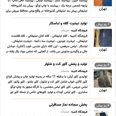
پیشبند جین ، پیشبند کتان ، پیشبند چرمی ، پیشبند کافی شاپ ، با
پارچه شعمی درجه یک ، پیشبند با چاپ لوگو ، پیش بند آشپزخانه
تهران
تبلیغاتی پیش بند تبلیغاتی آشپزخانه در واقع نوعی محافظ بیرونی برای
پوشاک است. استفاده از پیش بند در ... ...
تولید تیشرت کلاه و لباسکار
7 روز پیش
فروشگاه کتیبه
- خدمات
فروشگاه کتیبه . کلاه تبلیغاتی ، کلاه کتان تبلیغاتی ، کلاه فلامنت
تبلیغاتی ، تیشرت جودون ، تیشرت سه دکمه ، تیشرت تبلیغاتی ،
لباسکار ، لباس سرهمی ، این کلاه دارای جنسی خوب (کتان)، دوختی
تهران
عالی و رنگبندی متنوعی می باشد. از آنجایی که تمامی مواد بکار رفته در
این کلاه تبلیغاتی درجه یک می ... ...
تولید و پخش کاور کت و شلوار
8 روز پیش
فروشگاه کتیبه
- خدمات
تولیدی کاور آرش؛ با سابقه 11 ساله در زمینه تولید چاپ و پخش انواع
کاور کالای خواب شامل کاور کت و شلوار، کاور مانتو ، کاور پالتو، کاور
لباس عروس، کاور کاور لباس مجلسی، با کارگاه مجهز به چاپ لوگو
تهران
مشتری . کاور لباس کودک و تولید کاورهای خاص از جمله کاور تور
ورزشی، کاور سینک، کاور روک ... ...
پخش سجاده نماز مسافرتی
8 روز پیش
فروشگاه کتیبه
- خدمات