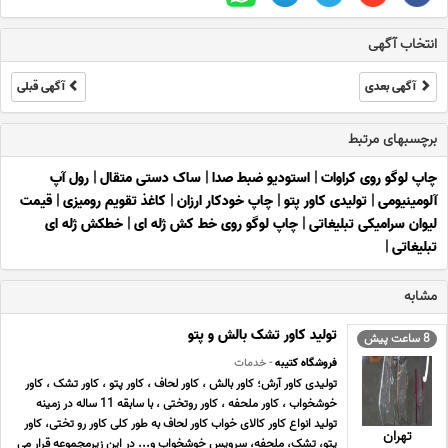
انتخاب آگهی
آگهی بعدی
آگهی قبلی
برچسبهای مرتبط
چاپ لوگو روی کراوات
|
استودیو ضبط صدا
|
ساک دستی متقال
|
رول آپ
آلومینیومی
|
تولیدی کاور پتو
|
چاپ خودکار ارزان
|
کاغذ تقویم رومیزی
|
قیمت
لیوان سرامیکی تبلیغاتی
|
چاپ لوگو روی خط کش ژله ای
|
خطکش ژله ای
تبلیغاتی
|
مشابه
تولید کاور تشک بالش و پتو
8 ساعت پیش
فروشگاه کتیبه
- خدمات
تولیدی کاور آرش؛ کاور بالش ، کاور لحاف ، کاور پتو ، کاور تشک ، کاور
خوشخواب ، کاور ملحفه ، کاور روتختی ، با سابقه 11 ساله در زمینه
تولید انواع کاور کالای خواب کاور لحاف به طور کلی کاور رو تختی، کاور
تهران
پتو، تشک، ملحفه، سرویس خوشخواب و... در این زیرمجموعه قرار می