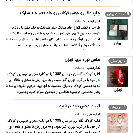
گیرند. تمام این محص ... ...
چاپ داغی و جوش فرکانس و جلد دفتر جلد مدارک
18 ساعت پیش
امیر فرهاد
- خدمات
طراحی و تولید انواع جلد مدارک جلد عابربانک و جلد دفتر با بالاترین
کیفیت و سریع ترین زمان تحویل مشاوره و طراحی و ساخت کلیشه
اختصاصی با لوگو و برند شما تولید کاور طلقی لباس – طلق جلد دفتر با
تهران
دستگاه جوش فرکانسی اماده دریافت سفارش به صورت عمده و
همکاری با ارگان ها بانک ها و بخش خصوصی ... ...
عکس نوزاد غرب تهران
6 روز پیش
ندا رحمتی
- خدمات
آتلیه کودک نگاه برتر در سال 1388 با دو آتلیه مجزای عروس و کودک
کار خود را در غرب تهران آغاز نمود، و به مرور زمان با عشق و علاقه ای
که به عکاسی کودک و دنیای معصومانه آنها پیدا کردیم انگیزه ای شد تا
تهران
بطور تخصصی در زمینه عکاسی از کودکان تمرکز کنیم و بصورت
تخصصی فقط در زمینه عکاسی کود ... ...
قیمت عکس تولد در آتلیه
6 روز پیش
ندا رحمتی
- خدمات
آتلیه کودک نگاه برتر در سال 1388 با دو آتلیه مجزای عروس و کودک
کار خود را در غرب تهران آغاز نمود، و به مرور زمان با عشق و علاقه ای
که به عکاسی کودک و دنیای معصومانه آنها پیدا کردیم انگیزه ای شد تا