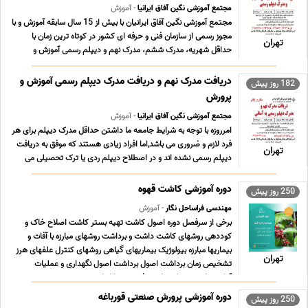
مجتمع آموزشی نگین آفاق ایرانیا
- آموزش
مجتمع آموزشی نگین آفاق ایرانیان با بیش از 15 سال سابقه آموزش و با
مجوز رسمی از سازمان فنی و حرفه ای کشور در کوتاه ترین زمان با
تهران
حداقل شهریه، مدرک ششم، مدرک نهم و دیپلم رسمی آموزش و
پرورش دریافت کنید. در مجموعه ما مشاوره تحصیلی و بررسی پرونده
تحصیلی شما کاملا رایگان می باشد. برای م ... ...
دریافت مدرک نهم و دریافت مدرک دیپلم رسمی آموزش و
182 روز پیش
پرورش
مجتمع آموزشی نگین آفاق ایرانیا
- آموزش
امرروزه با توجه به شرایط جامعه ما داشتن حداقل مدرک دیپلم برای هر
فرد لازم و ضروری می باشد,اما افراد زیادی هستند که موفق به دریافت
تهران
دیپلم رسمی نشده اند و در اصطلاح دیپلم ردی یا ترک تحصیلی می
باشند,این افراد بدون در نظر گرفتن سال تولد و آخرین مقطع تحصیلی
امکان دریافت دیپلم رسمی آموز ... ...
دوره آموزشی کاشت قهوه
250 روز پیش
مهندسی فراساحل نگار
- آموزش
برخی از سرفصل دوره اصول کاشت تهیه بستر کاشت اصلاح خاک و
کوددهی روشهای کاشت داشت و برداشت روشهای مبارزه با آفات و
بیماریها مبارزه بیولوژیک بیماریهای گیاهی روشهای کنترل علفهای هرز
تهران
تشخیص زمان برداشت اصول برداشت اصول نگهداری و عملیات
آمادهسازی پس از برداشت فروش و بازاریابی ... ...
دوره آموزشی پرورش صنعتی قورباغه
250 روز پیش