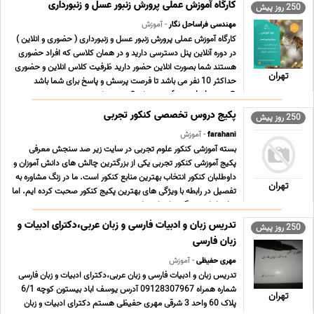
کارگاه آموزش عملی پرورش زنبور عسل و زنبورداری
250 روز پیش
مهندسی فراساحل نگار
- آموزش
کارگاه آموزش عملی پرورش زنبور عسل و زنبورداری ( حضوری و انلاین )
در دوره آنلاین پنل دسترسی دارید و در همان کلاسی که افراد حضوری
هستند شما بصورت انلاین حضور دارید ظرفیت کلاس انلاین و حضوری
تهران
حداکثر 10 نفر می باشد تا فرصت پرسش و پاسخ برای شما باشد
@farasahelnegar مدت زمان 3 روز همراه ... ...
پکیج دروس تخصصی کنکور تجربی
250 روز پیش
farahani
- آموزش
بسته آموزشی کنکور علوم تجربی در سایت زیر صد سنجش معرفی
پکیج آموزشی کنکور تجربی یکی از بزرگترین چالش های دانش آموزان و
داوطلبان کنکور انتخاب بهترین منابع کنکور است. ما در زنگ مشاوره به
تهران
تفصیل در رابطه با ویژگی های بهترین پکیج کنکور صحبت کرده ایم. اما
برخی از این ویژگی ها عبارتند از ... ...
تدریس زبان و ادبیات فارسی و زبان عربی،دکترای ادبیات و
250 روز پیش
زبان فارسی
مهری حفیظی
- آموزش
تدریس زبان و ادبیات فارسی و زبان عربی،دکترای ادبیات و زبان فارسی
شماره همراه 09128307967 آدرس یوسف اباد بیستون کوچه 6/1
تهران
پلاک 60 واحد 3 شرقی مهری حفیظی هستم دکترای ادبیات و زبان