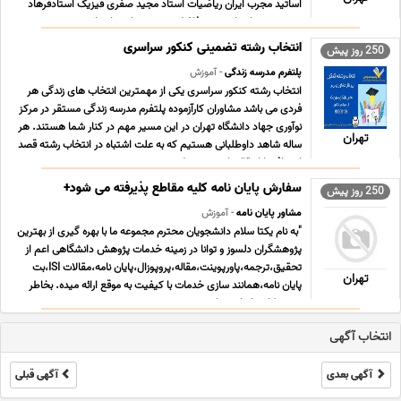
اساتید مجرب ایران ریاضیات استاد مجید صفری فیزیک استادفرهاد
موبد شیمی استاد سعید فاضل زیست شناسی استاد پور ... ...
انتخاب رشته تضمینی کنکور سراسری
250 روز پیش
پلتفرم مدرسه زندگی
- آموزش
انتخاب رشته کنکور سراسری یکی از مهمترین انتخاب های زندگی هر
فردی می باشد مشاوران کارآزموده پلتفرم مدرسه زندگی مستقر در مرکز
نوآوری جهاد دانشگاه تهران در این مسیر مهم در کنار شما هستند. هر
تهران
ساله شاهد داوطلبانی هستیم که به علت اشتباه در انتخاب رشته قصد
انصراف یا انتقالی از رشته محل ... ...
سفارش پایان نامه کلیه مقاطع پذیرفته می شود+
250 روز پیش
مشاور پایان نامه
- آموزش
"به نام یکتا سلام دانشجویان محترم مجموعه ما با بهره گیری از بهترین
پژوهشگران دلسوز و توانا در زمینه خدمات پژوهش دانشگاهی اعم از
تحقیق،ترجمه،پاورپوینت،مقاله،پروپوزال،پایان نامه،مقالات ISI،بت
تهران
پایان نامه،همانند سازی خدمات با کیفیت به موقع ارائه میده. بخاطر
تجربه کاری اساتید ما ... ...
انتخاب آگهی
آگهی بعدی
آگهی قبلی