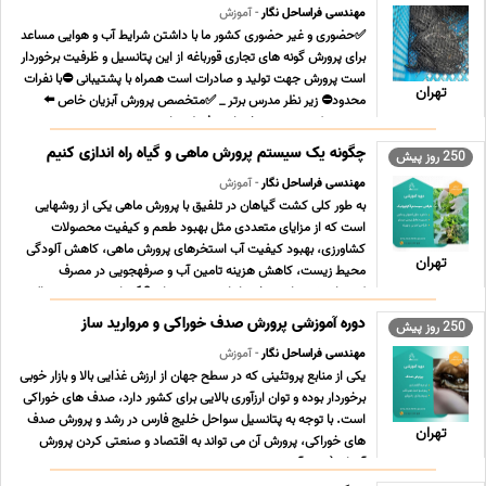
مهندسی فراساحل نگار
- آموزش
✅حضوری و غیر حضوری کشور ما با داشتن شرایط آب و هوایی مساعد
برای پرورش گونه های تجاری قورباغه از این پتانسیل و ظرفیت برخوردار
است پرورش جهت تولید و صادرات است همراه با پشتیبانی ⛔با نفرات
تهران
محدود⛔ زیر نظر مدرس برتر _ ✅متخصص پرورش آبزیان خاص ⬅️
مهندس کبیر زمردی برخی از سرفصل مباحث مع ... ...
چگونه یک سیستم پرورش ماهی و گیاه راه اندازی کنیم
250 روز پیش
مهندسی فراساحل نگار
- آموزش
به طور کلی کشت گیاهان در تلفیق با پرورش ماهی یکی از روشهایی
است که از مزایای متعددی مثل بهبود طعم و کیفیت محصولات
کشاورزی، بهبود کیفیت آب استخرهای پرورش ماهی، کاهش آلودگی
تهران
محیط زیست، کاهش هزینه تامین آب و صرفهجویی در مصرف
کودهای شیمیایی برخوردار است مدت زمان 18 ساعت سه روز متوالی
... ...
دوره آموزشی پرورش صدف خوراکی و مروارید ساز
250 روز پیش
مهندسی فراساحل نگار
- آموزش
یکی از منابع پروتئینی که در سطح جهان از ارزش غذایی بالا و بازار خوبی
برخوردار بوده و توان ارزآوری بالایی برای کشور دارد، صدف های خوراکی
است. با توجه به پتانسیل سواحل خلیج فارس در رشد و پرورش صدف
تهران
های خوراکی، پرورش آن می تواند به اقتصاد و صنعتی کردن پرورش
آبزیان ( دوره آموزشی پرورش ... ...