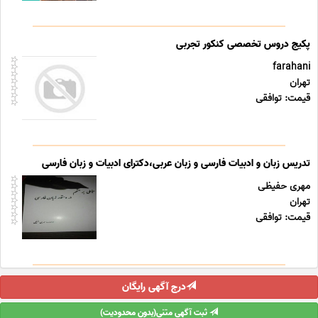
پکیج دروس تخصصی کنکور تجربی
farahani
تهران
قیمت: توافقی
تدریس زبان و ادبیات فارسی و زبان عربی،دکترای ادبیات و زبان فارسی
مهری حفیظی
تهران
قیمت: توافقی
درج آگهی رایگان
ثبت آگهی متنی(بدون محدودیت)