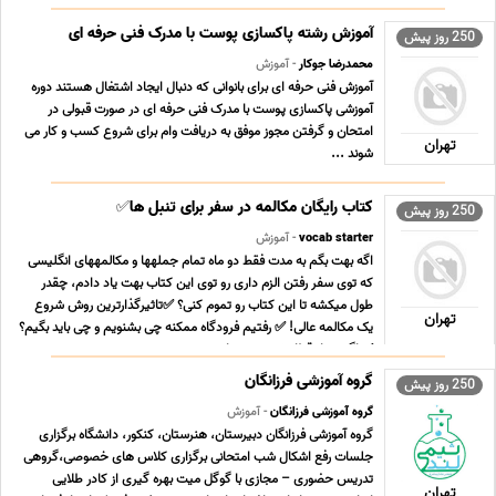
فارسی و کارشناس ارشد روانشناسی بالینی و مولف چند جلد کتاب در
زمینه ی ادبیات فارسی و مولف کتاب روانشنا ... ...
آموزش رشته پاکسازی پوست با مدرک فنی حرفه ای
250 روز پیش
محمدرضا جوکار
- آموزش
آموزش فنی حرفه ای برای بانوانی که دنبال ایجاد اشتغال هستند دوره
آموزشی پاکسازی پوست با مدرک فنی حرفه ای در صورت قبولی در
امتحان و گرفتن مجوز موفق به دریافت وام برای شروع کسب و کار می
تهران
شوند ...
کتاب رایگان مکالمه در سفر برای تنبل ها✅
250 روز پیش
vocab starter
- آموزش
اگه بهت بگم به مدت فقط دو ماه تمام جملهها و مکالمههای انگلیسی
که توی سفر رفتن الزم داری رو توی این کتاب بهت یاد دادم، چقدر
طول میکشه تا این کتاب رو تموم کنی؟ ✅تاثیرگذارترین روش شروع
تهران
یک مکالمه عالی! ✅ رفتیم فرودگاه ممکنه چی بشنویم و چی باید بگیم؟
✅ اگه سوار قطار شدیم چی بای ... ...
گروه آموزشی فرزانگان
250 روز پیش
گروه آموزشی فرزانگان
- آموزش
گروه آموزشی فرزانگان دبیرستان، هنرستان، کنکور، دانشگاه برگزاری
جلسات رفع اشکال شب امتحانی برگزاری کلاس های خصوصی،گروهی
تدریس حضوری – مجازی با گوگل میت بهره گیری از کادر طلایی
تهران