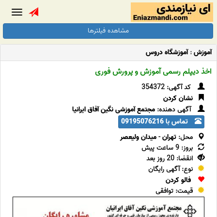
Toggle
gation
مشاهده فیلترها
آموزش
:
آموزشگاه دروس
اخذ دیپلم رسمی آموزش و پرورش فوری
کد آگهی: 354372
نشان کردن
آگهی دهنده:
مجتمع آموزشی نگین آفاق ایرانیا
تماس با 09195076216
محل:
تهران
-
میدان ولیعصر
بروز: 9 ساعت پیش
انقضا: 20 روز بعد
نوع: آگهی رایگان
فالو کردن
قیمت: توافقی