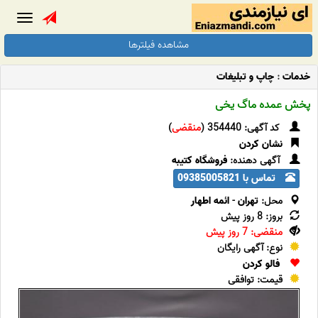
Toggle
gation
مشاهده فیلترها
خدمات
:
چاپ و تبلیغات
پخش عمده ماگ یخی
کد آگهی: 354440 (
منقضی
)
نشان کردن
آگهی دهنده:
فروشگاه کتیبه
تماس با 09385005821
محل:
تهران
-
ائمه اطهار
بروز: 8 روز پیش
منقضی: 7 روز پیش
نوع: آگهی رایگان
فالو کردن
قیمت: توافقی