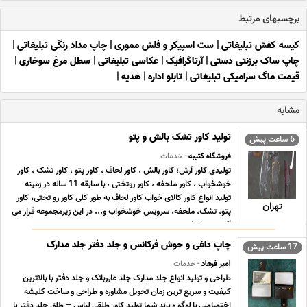
برچسبهای مرتبط
کیسه کفش تبلیغاتی
|
ست اسپیکر و فلش مموری
|
چاپ مداد رنگی تبلیغاتی
|
چاپ ساک برزنتی دستی
|
آرتاگرافیک
|
عکاسی تبلیغاتی
|
سطل مرغ سوخاری
|
قیمت ماگ سرامیکی تبلیغاتی
|
تابلو اداره
|
هدیه
|
مشابه
تولید کاور تشک بالش و پتو
6 ساعت پیش
فروشگاه کتیبه
- خدمات
تولیدی کاور آرش؛ کاور بالش ، کاور لحاف ، کاور پتو ، کاور تشک ، کاور
خوشخواب ، کاور ملحفه ، کاور روتختی ، با سابقه 11 ساله در زمینه
تولید انواع کاور کالای خواب کاور لحاف به طور کلی کاور رو تختی، کاور
تهران
پتو، تشک، ملحفه، سرویس خوشخواب و... در این زیرمجموعه قرار می
گیرند. تمام این محص ... ...
چاپ داغی و جوش فرکانس و جلد دفتر جلد مدارک
17 ساعت پیش
امیر فرهاد
- خدمات
طراحی و تولید انواع جلد مدارک جلد عابربانک و جلد دفتر با بالاترین
کیفیت و سریع ترین زمان تحویل مشاوره و طراحی و ساخت کلیشه
اختصاصی با لوگو و برند شما تولید کاور طلقی لباس – طلق جلد دفتر با