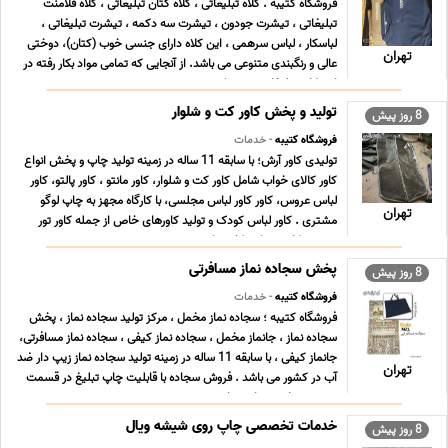
فروشگاه کتیبه . کلاه تبلیغاتی ، کلاه کتان تبلیغاتی ، کلاه فلامنت
تبلیغاتی ، تیشرت جودون ، تیشرت سه دکمه ، تیشرت تبلیغاتی ،
لباسکار ، لباس سرهمی ، این کلاه دارای جنسی خوب (کتان)، دوختی
تهران
عالی و رنگبندی متنوعی می باشد. از آنجایی که تمامی مواد بکار رفته در
این کلاه تبلیغاتی درجه یک می ... ...
تولید و پخش کاور کت و شلوار
8 روز پیش
فروشگاه کتیبه
- خدمات
تولیدی کاور آرش؛ با سابقه 11 ساله در زمینه تولید چاپ و پخش انواع
کاور کالای خواب شامل کاور کت و شلوار، کاور مانتو ، کاور پالتو، کاور
لباس عروس، کاور کاور لباس مجلسی، با کارگاه مجهز به چاپ لوگو
تهران
مشتری . کاور لباس کودک و تولید کاورهای خاص از جمله کاور تور
ورزشی، کاور سینک، کاور روک ... ...
پخش سجاده نماز مسافرتی
8 روز پیش
فروشگاه کتیبه
- خدمات
فروشگاه کتیبه ؛ سجاده نماز مخمل ، مرکز تولید سجاده نماز ، پخش
سجاده نماز ، جانماز مخمل ، سجاده نماز کیفی ، سجاده نماز مسافرتی،
جانماز کیفی ، با سابقه 11 ساله در زمینه تولید سجاده نماز زیپ دار ضد
تهران
آب در کشور می باشد . فروش سجاده با قابلیت چاپ تبلیغ در قسمت
بیرون سجاده سجاده نماز ب ... ...
خدمات تخصصی چاپ روی شیشه ویال
8 روز پیش