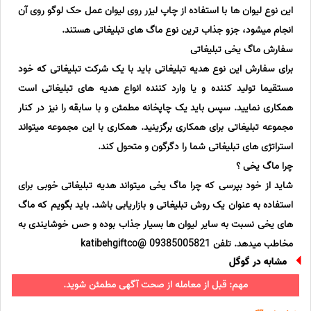
این نوع لیوان ها با استفاده از چاپ لیزر روی لیوان عمل حک لوگو روی آن
انجام میشود، جزو جذاب ترین نوع ماگ های تبلیغاتی هستند.
سفارش ماگ یخی تبلیغاتی
برای سفارش این نوع هدیه تبلیغاتی باید با یک شرکت تبلیغاتی که خود
مستقیما تولید کننده و یا وارد کننده انواع هدیه های تبلیغاتی است
همکاری نمایید. سپس باید یک چاپخانه مطمئن و با سابقه را نیز در کنار
مجموعه تبلیغاتی برای همکاری برگزینید. همکاری با این مجموعه میتواند
استراتژی های تبلیغاتی شما را دگرگون و متحول کند.
چرا ماگ یخی ؟
شاید از خود بپرسی که چرا ماگ یخی میتواند هدیه تبلیغاتی خوبی برای
استفاده به عنوان یک روش تبلیغاتی و بازاریابی باشد. باید بگویم که ماگ
های یخی نسبت به سایر لیوان ها بسیار جذاب بوده و حس خوشایندی به
مخاطب میدهد. تلفن 09385005821 @katibehgiftco
مشابه در گوگل
مهم: قبل از معامله از صحت آگهی مطمئن شوید.