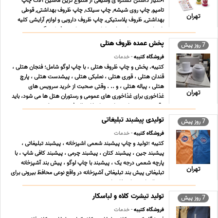
اختیار داشتن گستره ی وسیعی از متنوع ترین ماشین آلات چاپ
تامپو, چاپ روی شیشه, چاپ سیلک, چاپ ظروف بهداشتی, قوطی
تهران
بهداشتی, ظروف پلاستیکی, چاپ ظروف دارویی و لوازم آرایشی کلیه
خدمات و محصولات خود را با توجه به نیاز مصرف کنندگ ... ...
پخش عمده ظروف هتلی
7 روز پیش
فروشگاه کتیبه
- خدمات
کتیبه. پخش و چاپ ظروف هتلی ، با چاپ لوگو شامل؛ فنجان هتلی ،
قندان هتلی ، قوری هتلی ، نعلبکی هتلی ، پیشدست هتلی ، پارچ
هتلی ، پیاله هتلی ، و .. . وقتی صحبت از خرید سرویس های
تهران
غذاخوری برای غذاخوری های عمومی و رستوران هتل ها می شود، باید
دقت بیشتری داشته باشید. انتخاب ظروف چینی مرغوب ... ...
تولیدی پیشبند تبلیغاتی
7 روز پیش
فروشگاه کتیبه
- خدمات
کتیبه ؛تولید و چاپ پیشبند شعمی اشپزخانه ، پیشبند تبلیغاتی ،
پیشبند جین ، پیشبند کتان ، پیشبند چرمی ، پیشبند کافی شاپ ، با
پارچه شعمی درجه یک ، پیشبند با چاپ لوگو ، پیش بند آشپزخانه
تهران
تبلیغاتی پیش بند تبلیغاتی آشپزخانه در واقع نوعی محافظ بیرونی برای
پوشاک است. استفاده از پیش بند در ... ...
تولید تیشرت کلاه و لباسکار
7 روز پیش
فروشگاه کتیبه
- خدمات