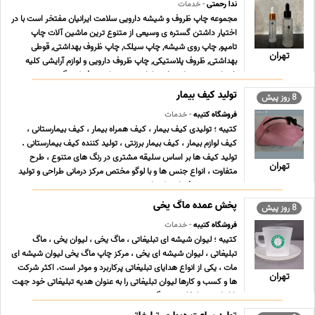
ندا رحمتی
- خدمات
مجموعه چاپ ظروف و شیشه دارویی سلامت ایرانیان مفتخر است با در
اختیار داشتن گستره ی وسیعی از متنوع ترین ماشین آلات چاپ
تامپو, چاپ روی شیشه, چاپ سیلک, چاپ ظروف بهداشتی, قوطی
تهران
بهداشتی, ظروف پلاستیکی, چاپ ظروف دارویی و لوازم آرایشی کلیه
خدمات و محصولات خود را با توجه به نیاز مصرف کنندگ ... ...
تولید کیف بیمار
8 روز پیش
فروشگاه کتیبه
- خدمات
کتیبه ؛ تولیدی کیف بیمار ، کیف همراه بیمار ، کیف بیمارستانی ،
کیف لوازم بیمار ، کیف بیمار برزنتی ، تولید کننده کیف بیمارستانی .
تولید کیف ها بر اساس سلیقه مشتری در رنگ های متنوع ، طرح
تهران
متفاوت ، انواع جنس ها و با لوگو مختص مرکز درمانی طراحی و تولید
میشود. توجه فرمایید که با توجه ب ... ...
پخش عمده ماگ یخی
8 روز پیش
فروشگاه کتیبه
- خدمات
کتیبه ؛ لیوان شیشه ای تبلیغاتی ، ماگ یخی ، لیوان یخی ، ماگ
تبلیغاتی ، لیوان شیشه ای یخی ، مرکز چاپ ماگ یخی لیوان شیشه ای
مات ، یکی از انواع هدایای تبلیغاتی پرکاربرد و موثر است. اکثر شرکت
تهران
ها و کسب و کارها لیوان تبلیغاتی را به عنوان هدیه تبلیغاتی خود جهت
بازاریابی و تبلیغات برمی گ ... ...