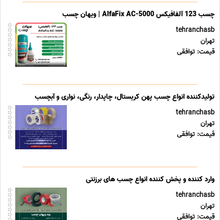
چسب 123 آلفافیکس AlfaFix AC-5000 | ویهان چسب
tehranchasb
تهران
قیمت: توافقی
تولیدکننده انواع چسب پهن کریستال، چاپدار، رنگی، نواری و آبچسب
tehranchasb
تهران
قیمت: توافقی
وارد کننده و پخش کننده انواع چسب های برزنتی
tehranchasb
تهران
قیمت: توافقی