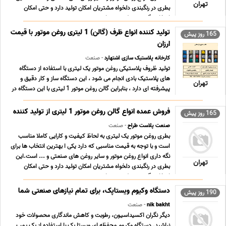
تهران
بطری در رنگبندی دلخواه مشتریان امکان تولید دارد و حتی امکان
انتخاب نگ درب بطری نیز برای مشتری ... ...
تولید کننده انواع ظرف (گالن) 1 لیتری روغن موتور با قیمت
165 روز پیش
ارزان
کارخانه پلاستیک سازی اشتهارد
- صنعت
تولید ظروف پلاستیکی روغن موتور یک لیتری با استفاده از دستگاه
های پلاستیک بادی انجام می شود ، این دستگاه ساز و کار دقیق و
تهران
پیشرفته ای دارد ، بنابراین گالن روغن موتور 1 لیتری با این دستگاه در
مدت زمان کوتاه و با کیفیت بسیار بالا انجام می شود. از آنجایی که
درون گالن روغن موتور از مای ... ...
فروش عمده انواع گالن روغن موتور 1 لیتری از تولید کننده
165 روز پیش
صنعت پلاست طراح
- صنعت
بطری روغن موتور یک لیتری به لحاظ کیفیت و کارایی کاملا مناسب
است و با توجه به قیمت مناسبی که دارد یکی ا بهترین انتخاب ها برای
نگه داری انواع روغن موتور و سایر روغن های صنعتی و ... است.این
تهران
بطری در رنگبندی دلخواه مشتریان امکان تولید دارد و حتی امکان
انتخاب نگ درب بطری نیز برای مشتری ... ...
دستگاه وکیوم ویستاپک، برای تمام نیازهای صنعتی شما
190 روز پیش
nik bakht
- صنعت
دیگر نگران اکسیداسیون، رطوبت و کاهش ماندگاری محصولات خود
نباشید. دستگاه وکیوم محفظه ای ویستا پک با استفاده از یک پمپ