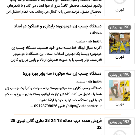
وکیوم قدرتمند، محیطی کاملاً عاری از هوا ایجاد می کند و با تایمرهای
تهران
دیجیتال دقیق، فرآیند سیل را به کمال می رساند. بدنه تمام استیل این
دستگاه تضمین کننده بالاترین سط ... ...
دستگاه چسب زن دوموتوره: پایداری و عملکرد در ابعاد
190 روز پیش
مختلف
nik bakht
- صنعت
اگر به دنبال ارتقاء خط بسته بندی خود هستید، دستگاه چسب زن
دوموتوره ویستا پک بهترین انتخاب است. این دستگاه با دو موتور
تهران
قدرتمند، نوار چسب را به صورت همزمان از بالا و پایین بر روی کارتن
اعمال می کند و پلمپ محکم و استاندارد را تضمین می نماید. سرعت
بالا، مصرف چسب بهینه و قیمت مقرون به ... ...
دستگاه چسب زن سه موتوره؛ سه برابر بهره وری!
190 روز پیش
nik bakht
- صنعت
دستگاه چسب کارتن سه موتوره ویستا پک، سرعت و کیفیت چسب زنی
شما را متحول می کند. کاهش نیاز به اپراتور، بسته بندی سریع و محکم
تر. با این دستگاه خط تولید خود را ارتقا دهید.
تهران
https//vistapackco.ir/ تلفن 09123798626 ...
فروش عمده درب دهانه 18 24 38 بطری گالن لیتری 28
192 روز پیش
32