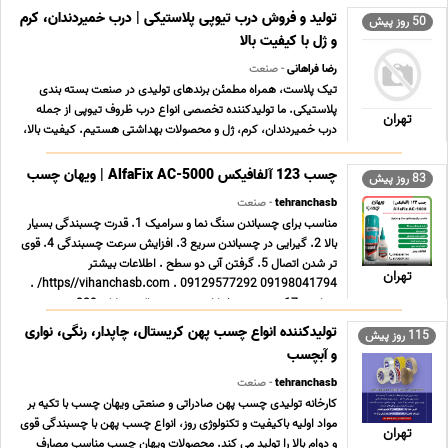
تولید و فروش درب تیوپی پلاستیکی | درب خمیردندان، کرم
50 روز پیش
و ژل با کیفیت بالا
رضا فراهانی
- صنعت
تیک پلاست، همراه مطمئن برندهای تولیدی در صنعت بسته بندی
پلاستیکی. ما تولیدکننده تخصصی انواع درب ظروف تیوپی از جمله
تهران
درب خمیردندان، کرم، ژل و محصولات بهداشتی هستیم. کیفیت بالا،
آب بندی دقیق و طراحی استاندارد، تضمین کننده رضایت مشتریان
شماست. استفاده از مواد اولیه مرغوب و دستگاه های ... ...
چسب 123 آلفافیکس AlfaFix AC-5000 | ویهان چسب
83 روز پیش
tehranchasb
- صنعت
مناسب برای چسباندن سنگ نما و سرامیک 1. قدرت چسبندگی بسیار
بالا 2. گیرایی در چسباندن سریع 3. افزایش سرعت چسبندگی 4. قوی
تر شدن اتصال 5. گرفتن آنی دو سطح . اطلاعات بیشتر
تهران
09198041794 09129577292 . https//vihanchasb.com/ .
تهران – 17 شهریور – خیابان سر حد شمالی – پلاک 329 ... ...
تولیدکننده انواع چسب پهن کریستال، چاپدار، رنگی، نواری
115 روز پیش
و آبچسب
tehranchasb
- صنعت
کارخانه تولیدی چسب پهن صادراتی و صنعتی ویهان چسب با تکیه بر
مواد اولیه باکیفیت و تکنولوژی روز، انواع چسب پهن با چسبندگی قوی
تهران
و دوام بالا را تولید می کند. محصولات ویهان چسب مناسب مصارف