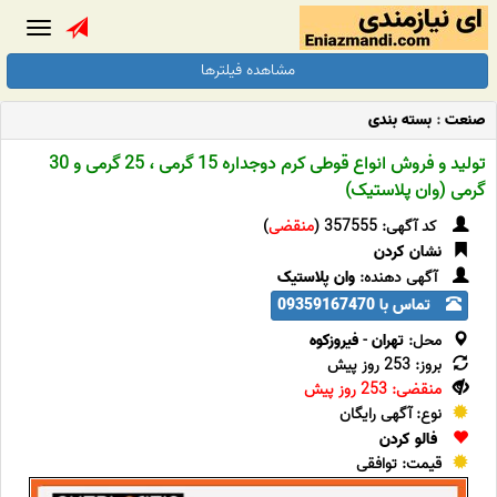
Toggle
gation
مشاهده فیلترها
صنعت
:
بسته بندی
تولید و فروش انواع قوطی کرم دوجداره 15 گرمی ، 25 گرمی و 30
گرمی (وان پلاستیک)
کد آگهی: 357555 (
منقضی
)
نشان کردن
آگهی دهنده:
وان پلاستیک
تماس با 09359167470
محل:
تهران
-
فیروزکوه
بروز: 253 روز پیش
منقضی: 253 روز پیش
نوع: آگهی رایگان
فالو کردن
قیمت: توافقی