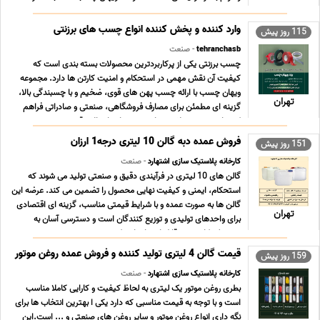
صنعتی، بسته بندی سنگین و صادرات بوده و از نظر استحکام و
یکنواختی کیفیت، مطابق با استانداردهای باز ... ...
وارد کننده و پخش کننده انواع چسب های برزنتی
115 روز پیش
tehranchasb
- صنعت
چسب برزنتی یکی از پرکاربردترین محصولات بسته بندی است که
کیفیت آن نقش مهمی در استحکام و امنیت کارتن ها دارد. مجموعه
ویهان چسب با ارائه چسب پهن های قوی، ضخیم و با چسبندگی بالا،
تهران
گزینه ای مطمئن برای مصارف فروشگاهی، صنعتی و صادراتی فراهم
کرده است. محصولات ویهان چسب با دوام بالا و قیمت ... ...
فروش عمده دبه گالن 10 لیتری درجه1 ارزان
151 روز پیش
کارخانه پلاستیک سازی اشتهارد
- صنعت
گالن های 10 لیتری در فرآیندی دقیق و صنعتی تولید می شوند که
استحکام، ایمنی و کیفیت نهایی محصول را تضمین می کند. عرضه این
گالن ها به صورت عمده و با شرایط قیمتی مناسب، گزینه ای اقتصادی
تهران
برای واحدهای تولیدی و توزیع کنندگان است و دسترسی آسان به
محصولی کاربردی و قابل اعتماد را ممکن می س ... ...
قیمت گالن 4 لیتری تولید کننده و فروش عمده روغن موتور
159 روز پیش
کارخانه پلاستیک سازی اشتهارد
- صنعت
بطری روغن موتور یک لیتری به لحاظ کیفیت و کارایی کاملا مناسب
است و با توجه به قیمت مناسبی که دارد یکی ا بهترین انتخاب ها برای
نگه داری انواع روغن موتور و سایر روغن های صنعتی و ... است.این