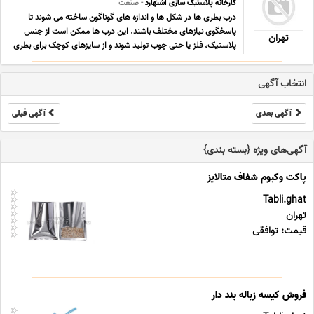
کارخانه پلاستیک سازی اشتهارد
- صنعت
درب بطری ها در شکل ها و اندازه های گوناگون ساخته می شوند تا
پاسخگوی نیازهای مختلف باشند. این درب ها ممکن است از جنس
تهران
پلاستیک، فلز یا حتی چوب تولید شوند و از سایزهای کوچک برای بطری
های نوشیدنی فردی تا اندازه های بزرگ تر برای ظروف خانوادگی یا
صنعتی کاربرد دارند. برخی مدل ها به صورت ... ...
انتخاب آگهی
آگهی بعدی
آگهی قبلی
آگهی‌های ویژه {بسته بندی}
پاکت وکیوم شفاف متالایز
Tabli.ghat
تهران
قیمت: توافقی
فروش کیسه زباله بند دار