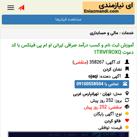
Toggle
gation
مشاهده فیلترها
خدمات
:
مالی و حسابداری
آموزش ثبت نام و کسب درآمد صرافی ایرانی او ام پی فینکس با کد
دعوت 1TRVFROXQ
کد آگهی: 358267 (
منقضی
)
نشان کردن
آگهی دهنده:
ojaqi
تماس با 09100558504
محل:
تهران
-
تهرانپارس غربی
بروز: 252 روز پیش
منقضی: 252 روز پیش
نوع: آگهی رایگان
فالو کردن
قیمت: توافقی