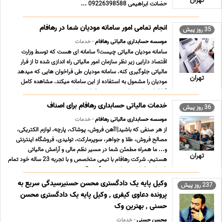
تهران
حضانت ابراهیمی 09226398588 ...
انجام تمامی امور سامانه مودیان شما در رهافام
35 روز پیش
موسسه حسابداری مالیاتی رهافام
- خدمات
سامانه مودیان مالیاتی چیست؟ سامانه ای هست که توسط وزارت
اقتصاد دارایی زیر نظر سازمان امور مالیاتی راه اندازی شده تا از فرار
مالیاتی جلوگیری کنه. سامانه مودیان طی فراخوان هایی که میدهد
تهران
مودیان را مشمول به استفاده از این سامانه میکند. مشاهده کامل
فراخوان ها در سایت موسسه مالیاتی رها ... ...
خدمات مالیاتی حسابداری رهافام برای اصناف
36 روز پیش
موسسه حسابداری مالیاتی رهافام
- خدمات
از هر صنفی که باشید|!آهن فروش، پوشاک، پارچه، لوازم الکتریکی،
مصالح فروش، طلا و جواهر، سوپرمارکت، تولیدی، فروشگاه اینترنتی
و... ما همراه مطمئن شما در مسیر نظم مالی و آرامش مالیاتی
تهران
هستیم. شرکت رهافام با تیمی متخصص و با تجربه 23 ساله خود تمام
خدمات مالیاتی زیر را صورت دقیق، قانونی و ... ...
وکیل پایه یک دادگستری محسن حسنیرسیدگی سریع به
237 روز پیش
پرونده دعاوی کیفری , وکیل پایه یک دادگستری محسن
حسنی , بهترین وک
محسن حسنی
- خدمات