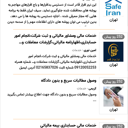
این نرم افزار قادر است از دسترسی بدافزارها و باج افزارهای مهاجم به
پوشه های محافظت شده جلوگیری نماید. سیف ایران فقط به برنامه
هایی که مجاز معرفی شده ، اجازه دسترسی به پوشه ها را می دهد.
تهران
بدین ترتیب می توان پوشه های دارای اطلاعات مهم را از صدمه دیدن
مصون نگه داشت. ...
خدمات مالی ومشاور مالیاتی و ثبت شرکت،انجام امور
252 روز پیش
حسابداری،اظهارنامه مالیاتی،گزارشات معاملات و…
امین نوری
- خدمات
خدمات مالی ومشاور مالیاتی و ثبت شرکت،انجام امور
حسابداری،اظهارنامه مالیاتی،گزارشات معاملات و… شماره همراه
تهران
09120052253 شماره ثابت 02165837026 آدرس ایمیل
aminnoori.tax@gmail.com آدرس تهران بزرگراه فتح خیابان فتح
سیزدهم مجتمع اداری پایتخت طبقه اول واحدb2 *مشگلات مالیاتی
وصول مطالبات سریع و بدون دادگاه
252 روز پیش
خود را به ما ... ...
کریمی
- خدمات
وصول مطالبات سریع و بدون دادگاه جهت اطلاع بیشتر تماس بگیرید
...
تهران
خدمات مالی حسابداری بیمه مالیاتی
252 روز پیش