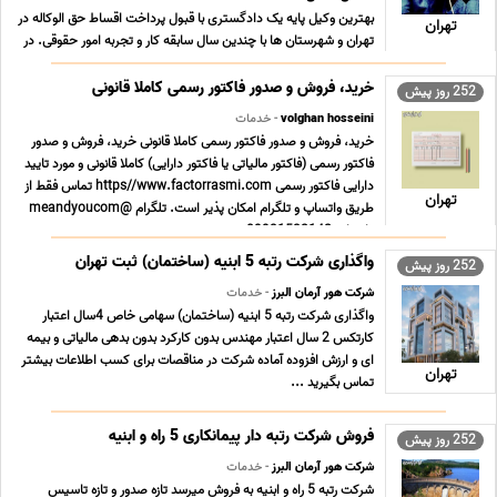
بهترین وکیل پایه یک دادگستری با قبول پرداخت اقساط حق الوکاله در
تهران
تهران و شهرستان ها با چندین سال سابقه کار و تجربه امور حقوقی. در
صورتی که به دنبال وکیل خوب جهت دادگاه هستید ما می توانیم همه
خدمات حقوقی شما را از صفر تا صد پرونده ها را پیگیری کنیم وکیل
خرید، فروش و صدور فاکتور رسمی کاملا قانونی
252 روز پیش
آقای محسن حسنی. بدون نگرانی ... ...
volghan hosseini
- خدمات
خرید، فروش و صدور فاکتور رسمی کاملا قانونی خرید، فروش و صدور
فاکتور رسمی (فاکتور مالیاتی یا فاکتور دارایی) کاملا قانونی و مورد تایید
دارایی فاکتور رسمی https//www.factorrasmi.com تماس فقط از
تهران
طریق واتساپ و تلگرام امکان پذیر است. تلگرام @meandyoucom
واتساپ 09931532142 ...
واگذاری شرکت رتبه 5 ابنیه (ساختمان) ثبت تهران
252 روز پیش
شرکت هور آرمان البرز
- خدمات
واگذاری شرکت رتبه 5 ابنیه (ساختمان) سهامی خاص 4سال اعتبار
کارتکس 2 سال اعتبار مهندس بدون کارکرد بدون بدهی مالیاتی و بیمه
ای و ارزش افزوده آماده شرکت در مناقصات برای کسب اطلاعات بیشتر
تهران
تماس بگیرید ...
فروش شرکت رتبه دار پیمانکاری 5 راه و ابنیه
252 روز پیش
شرکت هور آرمان البرز
- خدمات
شرکت رتبه 5 راه و ابنیه به فروش میرسد تازه صدور و تازه تاسیس