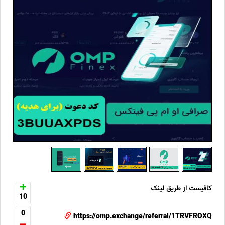
کافیست از طریق لینک
10
0
https://omp.exchange/referral/1TRVFROXQ