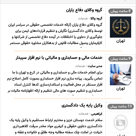
گروه وکلای دفاع یاران
8 ساعت پیش
گروه وکلا
- خدمات
گروه وکلای دفاع یاران (ارائه خدمات تخصصی حقوقی در سراسر ایران
توسط وکلای دادگستری) نگارش و تنظیم قراردادهای ایمن برای
جلوگیری از دعاوی یا اختلافات در آینده دفاع تخصصی از شرکتها و
تهران
کارفرمایان وصول مطالبات قانونی از بدهکاران مشاوره حقوقی مستمر
برای شرکتها پیگیری پرونده های ماده صد ش ... ...
خدمات مالی و حسابداری و مالیاتی با نرم افزار سپیدار
9 ساعت پیش
مدیر سایت
- خدمات
برای انجام خدمات مالی و حسابداری و مالیاتی در کرج و تهران با ما
تماس بگیرید. پیاده سازی نرم افزار حسابداری بصورت کامل اصلاح نرم
افزار مستقر در محل فعالیت و استانداردسازی کدها کنترل اسناد
تهران
حسابداری و تنظیم صورت های مالی تنظیم و ارائه اظهارنامه مالیات بر
ارزش افزوده بصورت 3 ماهه تنظ ... ...
وکیل پایه یک دادگستری
13 ساعت پیش
ابراهیمی
- خدمات
سلام خدمت دوستان عزیز و محترم ارتباط مستقیم با وکیل پایه یک
دادگستری دعاوی حقوقی و کیفری مواد مخدر سرقت کلاهبرداری
خیانت در امانت چک سفته مطالبه وجه طلاق و خانواده و نفقه و