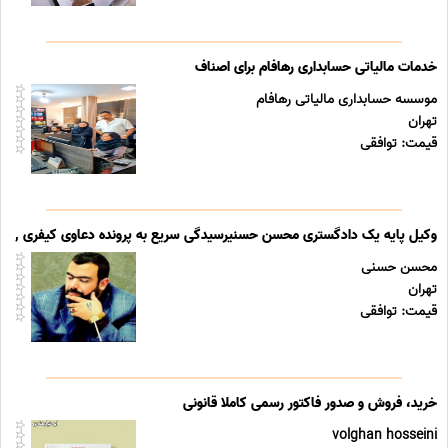
خدمات مالیاتی حسابداری رهافام برای اصناف
موسسه حسابداری مالیاتی رهافام
تهران
قیمت: توافقی
وکیل پایه یک دادگستری محسن حسنیرسیدگی سریع به پرونده دعاوی کیفری , و
محسن حسنی
تهران
قیمت: توافقی
خرید، فروش و صدور فاکتور رسمی کاملا قانونی
volghan hosseini