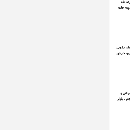
ده تک
دویه جات
ان دارویی
 و شیرینی پزی و بیکری ها ‎به صورت عمده ‎خیابان مولوی، خیابان
 گیاهی و
 ، بلوار