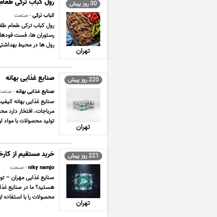
رول کباب ترکی طعام 
30 روز پیش
کباب ترکی
- صنعت
رول کباب ترکی طعام طلای
رستوران ها، فست فودها 
رول ها در محیط بهداشتی 
تهران
صنایع غذایی بهانه
220 روز پیش
صنایع غذایی بهانه
- صنعت
مرباجات، افتخار دارد محص
تولید محصولات با مواد اول
تهران
خرید مستقیم از کارخ
221 روز پیش
niky namjo
- صنعت
صنایع غذایی مهران – تول
هستید؟ ما در صنایع غذای
محصولات را با استفاده از 
تهران