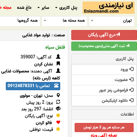
پنل کاربری
سایر
داغ شده
مجله خ
تهران
همه محله ها
همه گروهها
درج آگهی رایگان
صنعت
:
تولید مواد غذایی
ثبت آگهی متنی(بدون محدودیت)
فلفل سیاه
کد آگهی: 359007
پنل کاربری
نشان کردن
ورود
آگهی دهنده:
محصولات غذایی
کاهه (ارس دانه)
عضویت
تماس با 09124878331
فراموشی رمز عبور
محل:
تهران
-
مولوی
دانلود اپلیکیشن
بروز: 2 روز پیش
انقضا: 297 روز بعد
اطلاعات
نوع: آگهی رایگان
فالو کردن
هر ستاره هر روز 3 هزار تومان
قیمت: توافقی
تعرفه آگهی ویژه