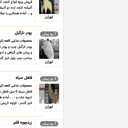
فروش ویژه انواع کنجد 
آتیشه کنجد ارده دو آتی
و... ‎آماده همکاری با عطاری و نانوایی و شیرینی پزی ... ...
تهران
پودر نارگیل
2 روز پیش
محصولات غذایی کاهه (ارس
پودر نارگیل چرب و پودر
صاحب جم، بلوار انبار گندم
تهران
فلفل سیاه
2 روز پیش
محصولات غذایی کاهه (ارس
ادویه جات و . . . آماده 
انبار گندم ، کوچه کریمی ،
تهران
زردچوبه قلم
2 روز پیش