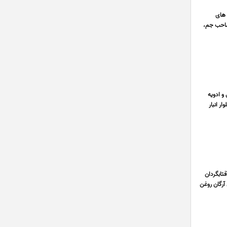
 های
ت عمده ‎خیابان مولوی، خیابان صاحب جم،
و ادویه
ر انبار
تابگردان
آرگان روغن