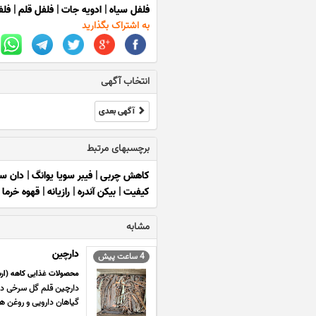
فلفل سیاه
|
ادویه جات
|
فلفل قلم
|
فلف
به اشتراک بگذارید
انتخاب آگهی
آگهی بعدی
برچسبهای مرتبط
کاهش چربی
|
فیبر سویا یوانگ
|
دان س
کیفیت
|
بیکن آندره
|
رازیانه
|
قهوه خرما
|
مشابه
دارچین
4 ساعت پیش
محصولات غذایی کاهه (ارس
دارچین قلم گل سرخی دا
گیاهان دارویی و روغن ها