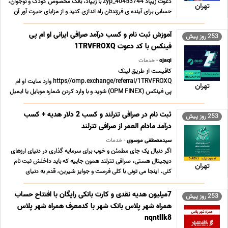
دعوت زیپاد 40453744_zyp با زیپاد، بانک مخصوص کودک و نوجوان،
تهران
حسابی برای آینده ی فرزندتان راه اندازی کنید و از مزایای حیرت آور آن
بهره مند شوید ✅ افتتاح حساب و کارت بانکی رایگان برای کودکان زیر
18 سال بدون نیاز به ... ...
آموزش ثبت نام و کسب درآمد صرافی ایرانی او ام پی
253 روز پیش
فینکس با کد دعوت 1TRVFROXQ
ojaqi
- خدمات
کافیست از طریق لینک
https//omp.exchange/referral/1TRVFROXQ وارد سایت او ام
تهران
پی فینکس (OPM FINEX) شوید و با وارد کردن شماره موبایل یا ایمیل
خود ثبت نام را شروع کنید. پس از وارد کردن شماره موبایل یا ایمیل،
کد 5 رقمی برای تایید حساب به موبایل یا ایمیل شما ارسال خواهد شد
ثبت نام در صرافی تترلند و کسب 2 دلار هدیه + کسب
253 روز پیش
که باید آن را ... ...
درآمد مادام العمر از صرافی تترلند
سیدمصطفی موسوی
- خدمات
اگر دنبال یک جای مطمئن و خوب برای سرمایه گذاری در دنیای ارزهای
دیجیتال هستی، صرافی تترلند همون جاییه که باید داخلش ثبت نام
تهران
کنی. اینجا می تونی با کلی فرصت و جوایز شیرین، قدم به دنیای
جدیدی از سرمایه گذاری بزاری. چرا صرافی تترلند؟ 1. هدیه ویژه ثبت
نام با استفاده از کد دعوت صرافی ت ... ...
7میلیون هدیه نقدی و کارت بانکی رایگان با افتتاح حساب
253 روز پیش
همراه شهر پلاس بانک شهر با کدمعرف همراه شهر پلاس
nqntllk8