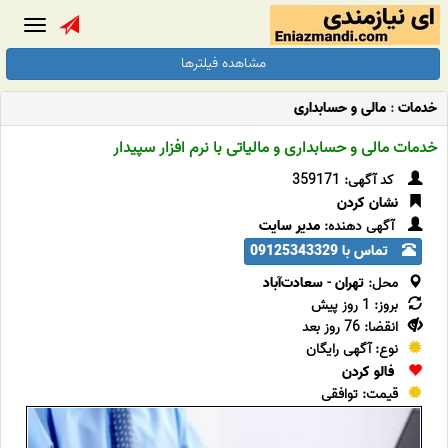
Toggle
gation
مشاهده فیلترها
خدمات
:
مالی و حسابداری
خدمات مالی و حسابداری و مالیاتی با نرم افزار سپیدار
کد آگهی: 359171
نشان کردن
آگهی دهنده:
مدیر سایت
تماس با 09125343329
محل:
تهران
-
سعادت‌آباد
بروز: 1 روز پیش
انقضا: 76 روز بعد
نوع: آگهی رایگان
فالو کردن
قیمت: توافقی