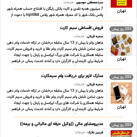
سیدمصطفی موسوی
- خدمات
7 میلیون هدیه نقدی و کارت بانکی رایگان با افتتاح حساب همراه شهر
تهران
پلاس بانک شهر با کد معرف همراه شهر پلاس nqntllk8 با دعوت از
دوستانتان به همراه شهر پلاس بانک شهر 7 میلیون ریال هدیه بگیرید!
چجوری از بانک شهر درآمد داشته باشید؟ با استفاده از اپلیکیشن همراه
فروش اقساطی سیم کارت
253 روز پیش
بانک شهر پلاس می توانید ... ...
سمیه قربانی
- خدمات
ماهان وام با بیش از 13 سال سابقه درخشان در ارائه خدمات وام دهی
بدون ضامن شامل وام سیم کارت, وام طلا و خرید و فروش سیم کارت،
سابقه همکاری با شرکت های بزرگ ایرانسل و رایتل را جهت ایجاد
تهران
شرایط برای کارمندان و کارگران دارد و آماده خدمت رسانی در فراهم
کردن تسهیلات دریافت وام سیم کارت, ... ...
مدارک لازم برای دریافت وام سیمکارت
253 روز پیش
سمیه قربانی
- خدمات
ماهان وام با بیش از 13 سال سابقه درخشان در ارائه خدمات وام دهی
بدون ضامن شامل وام سیم کارت, وام طلا و خرید و فروش سیم کارت،
سابقه همکاری با شرکت های بزرگ ایرانسل و رایتل را جهت ایجاد
تهران
شرایط برای کارمندان و کارگران دارد و آماده خدمت رسانی در فراهم
کردن تسهیلات دریافت وام سیم کارت, ... ...
مدیرومشاور مالی ((وکیل حرفه ای مالیاتی و بیمه))
253 روز پیش
فریبرز بلارک
- خدمات