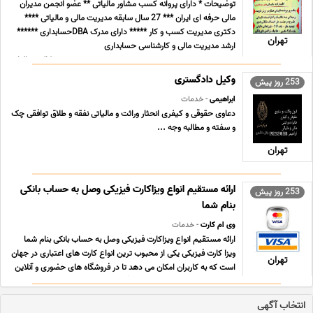
توضیحات * دارای پروانه کسب مشاور مالیاتی ** عضو انجمن مدیران
مالی حرفه ای ایران *** 27 سال سابقه مدیریت مالی و مالیاتی ****
دکتری مدیریت کسب و کار ***** دارای مدرک DBAحسابداری ******
تهران
ارشد مدیریت مالی و کارشناسی حسابداری
————————————————————————————- وکالت سالیانه
اشخاص حقیقی و حق ... ...
وکیل دادگستری
253 روز پیش
ابراهیمی
- خدمات
دعاوی حقوقی و کیفری انحثار وراثت و مالیاتی نفقه و طلاق توافقی چک
و سفته و مطالبه وجه ...
تهران
ارائه مستقیم انواع ویزاکارت فیزیکی وصل به حساب بانکی
253 روز پیش
بنام شما
وی ام کارت
- خدمات
ارائه مستقیم انواع ویزاکارت فیزیکی وصل به حساب بانکی بنام شما
ویزا کارت فیزیکی یکی از محبوب ترین انواع کارت های اعتباری در جهان
تهران
است که به کاربران امکان می دهد تا در فروشگاه های حضوری و آنلاین
پرداخت کنند. این کارت ها معمولاً با ویژگی های امنیتی پیشرفته مانند
چیپ و کد امنیتی ارائه ... ...
انتخاب آگهی