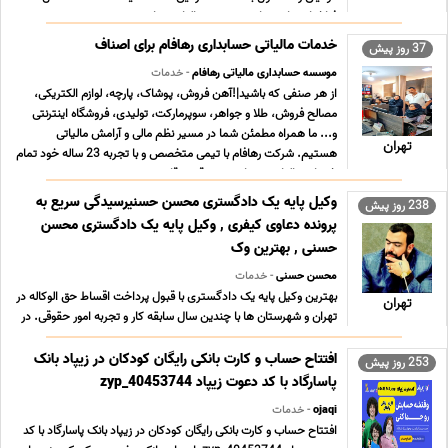
فراخوان ها در سایت موسسه مالیاتی رها ... ...
خدمات مالیاتی حسابداری رهافام برای اصناف
37 روز پیش
موسسه حسابداری مالیاتی رهافام
- خدمات
از هر صنفی که باشید|!آهن فروش، پوشاک، پارچه، لوازم الکتریکی،
مصالح فروش، طلا و جواهر، سوپرمارکت، تولیدی، فروشگاه اینترنتی
و... ما همراه مطمئن شما در مسیر نظم مالی و آرامش مالیاتی
تهران
هستیم. شرکت رهافام با تیمی متخصص و با تجربه 23 ساله خود تمام
خدمات مالیاتی زیر را صورت دقیق، قانونی و ... ...
وکیل پایه یک دادگستری محسن حسنیرسیدگی سریع به
238 روز پیش
پرونده دعاوی کیفری , وکیل پایه یک دادگستری محسن
حسنی , بهترین وک
محسن حسنی
- خدمات
بهترین وکیل پایه یک دادگستری با قبول پرداخت اقساط حق الوکاله در
تهران
تهران و شهرستان ها با چندین سال سابقه کار و تجربه امور حقوقی. در
صورتی که به دنبال وکیل خوب جهت دادگاه هستید ما می توانیم همه
خدمات حقوقی شما را از صفر تا صد پرونده ها را پیگیری کنیم وکیل
افتتاح حساب و کارت بانکی رایگان کودکان در زیپاد بانک
253 روز پیش
آقای محسن حسنی. بدون نگرانی ... ...
پاسارگاد با کد دعوت زیپاد 40453744_zyp
ojaqi
- خدمات
افتتاح حساب و کارت بانکی رایگان کودکان در زیپاد بانک پاسارگاد با کد