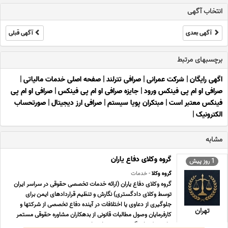
انتخاب آگهی
آگهی بعدی
آگهی قبلی
برچسبهای مرتبط
اگهی رایگان
|
شرکت عمرانی
|
صرافی تترلند
|
صفحه اصلی خدمات مالیاتی
|
صرافی او ام پی فینکس ورود
|
جایزه صرافی او ام پی فینکس
|
صرافی او ام پی
فینکس معتبر است
|
مبتکران پویا سیستم
|
صرافی ارز دیجیتال
|
صورتحساب
الکترونیک
|
مشابه
گروه وکلای دفاع یاران
1 روز پیش
گروه وکلا
- خدمات
گروه وکلای دفاع یاران (ارائه خدمات تخصصی حقوقی در سراسر ایران
توسط وکلای دادگستری) نگارش و تنظیم قراردادهای ایمن برای
جلوگیری از دعاوی یا اختلافات در آینده دفاع تخصصی از شرکتها و
تهران
کارفرمایان وصول مطالبات قانونی از بدهکاران مشاوره حقوقی مستمر
برای شرکتها پیگیری پرونده های ماده صد ش ... ...