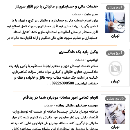
خدمات مالی و حسابداری و مالیاتی با نرم افزار سپیدار
1 روز پیش
مدیر سایت
- خدمات
برای انجام خدمات مالی و حسابداری و مالیاتی در کرج و تهران با ما
تماس بگیرید. پیاده سازی نرم افزار حسابداری بصورت کامل اصلاح نرم
افزار مستقر در محل فعالیت و استانداردسازی کدها کنترل اسناد
تهران
حسابداری و تنظیم صورت های مالی تنظیم و ارائه اظهارنامه مالیات بر
ارزش افزوده بصورت 3 ماهه تنظ ... ...
وکیل پایه یک دادگستری
1 روز پیش
ابراهیمی
- خدمات
سلام خدمت دوستان عزیز و محترم ارتباط مستقیم با وکیل پایه یک
دادگستری دعاوی حقوقی و کیفری مواد مخدر سرقت کلاهبرداری
خیانت در امانت چک سفته مطالبه وجه طلاق و خانواده و نفقه و
تهران
حضانت ابراهیمی 09226398588 ...
انجام تمامی امور سامانه مودیان شما در رهافام
36 روز پیش
موسسه حسابداری مالیاتی رهافام
- خدمات
سامانه مودیان مالیاتی چیست؟ سامانه ای هست که توسط وزارت
اقتصاد دارایی زیر نظر سازمان امور مالیاتی راه اندازی شده تا از فرار
مالیاتی جلوگیری کنه. سامانه مودیان طی فراخوان هایی که میدهد
تهران
مودیان را مشمول به استفاده از این سامانه میکند. مشاهده کامل