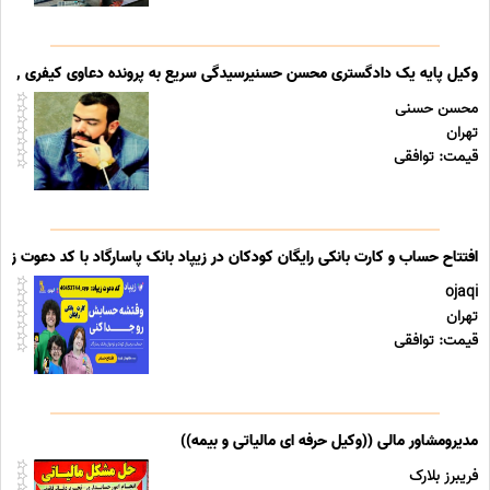
وکیل پایه یک دادگستری محسن حسنیرسیدگی سریع به پرونده دعاوی کیفری , و
محسن حسنی
تهران
قیمت: توافقی
افتتاح حساب و کارت بانکی رایگان کودکان در زیپاد بانک پاسارگاد با کد دعوت زیپاد 40453744_
ojaqi
تهران
قیمت: توافقی
مدیرومشاور مالی ((وکیل حرفه ای مالیاتی و بیمه))
فریبرز بلارک