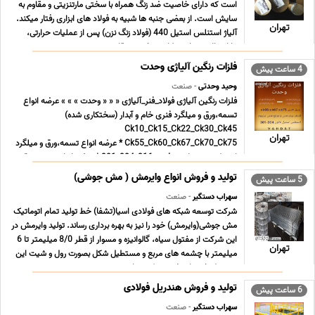
است که دارای خاصیت ضد زنگ همراه با سختی مارتنزیتی و مقاوم به
سایش است. از بعضی جنبه ها شبیه به فولاد های ابزاری رفتار میکند.
تهران
آلیاژ استنلس استیل 440 (فولاد زنگ نزن) پس از عملیات حرارتی،
دارای بالاترین استحکام، سختی و مقا ... ...
فلزات رنگین آلیاژی وحدت
4 ساعت پیش
وحید وحدتی
- صنعت
فلزات رنگین آلیاژی فولاد_فنر_آلیاژی « « « وحدت » » » عرضه انواع
تسمه،ورق و میلگرد فنری خام و آبدار (سختکاری شده)
Ck10_Ck15_Ck22_Ck30_Ck45
تهران
Ck55_Ck60_Ck67_Ck70_Ck75 * عرضه انواع تسمه،ورق و میلگرد
استیل،شیم و لاتون فنری 316_304_301 * عرضه انواع تسمه،ورق و
میلگرد فسفربرنز،مس و برنج و ... ...
تولید و فروش انواع وایرمش ( مش جوشی)
5 ساعت پیش
سهراب دستگیر
- صنعت
شرکت توسعه شبکه های فولادی اسیا(تشفا) خط تولید تمام اتوماتیک
مش جوشی(وایرمش) خود را نیز به بهره برداری رساند. تولید وایرمش در
این شرکت از مفتول سیاه، گالوانیزه و مسوار از قطر 8/0 میلیمتر تا 6
تهران
میلیمتر با چشمه های مربع و مستطیل شکل بصورت رول و شیت این
محصول خود را عرضه می کند.سایر ... ...
تولید و فروش هندریل فولادی
6 ساعت پیش
سهراب دستگیر
- صنعت