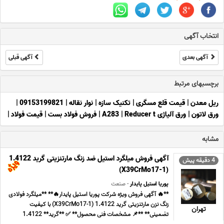
انتخاب آگهی
آگهی بعدی
آگهی قبلی
برچسبهای مرتبط
ریل معدن
|
قیمت قلع مسگری
|
تکنیک سازه
|
نوار نقاله
|
09153199821
|
ورق لاتون
|
ورق آلیاژی A283
Reducer t
|
|
فروش فولاد بست
|
قیمت فولاد
|
مشابه
آگهی فروش میلگرد استیل ضد زنگ مارتنزیتی گرید 1.4122
4 دقیقه پیش
(X39CrMo17-1)
پوریا استیل پایدار
- صنعت
**🔥 آگهی فروش ویژه شرکت پوریا استیل پایدار🔥** **میلگرد فولادی
زنگ نزن مارتنزیتی گرید 1.4122 (X39CrMo17-1) با کیفیت
تهران
تضمینی** **📌 مشخصات فنی محصول** ✅ **گرید** 1.4122