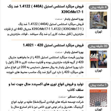
(مطابق استاندارد DIN EN 10088-3) ✅ ** ساخت کشور آلمان برند
دورنبرگ ✅ **سایزهای موجود** 20 تا 180 میلیمتر ✅ **طول ... ...
فروش میلگرد استنلس استیل (440A ) 1.4122 ضد زنگ
4 دقیقه پیش
X39CrMo17-1
پوریا استیل پایدار
- صنعت
فروش میلگرد استنلس استیل (440A ) 1.4122 ضد زنگ
X39CrMo17-1 1.4122 ( X39CrMo17-1 ) متریال 440 ای از فلزات
تهران
مارتنزیتی ( قابل سخت کاری ) و ضد زنگ میباشد . فولاد، مارتنزیتی و
فولاد ضد زنگ. 1.4122 حاوی مولیبدن است. بنابراین، 1.4122
(X39CrMo17-1) مواد فولادی، سختی بالا، مقاومت در برابر ... ...
فروش میلگرد استنلس استیل 420 - 1.4021
30 دقیقه پیش
پوریا استیل پایدار
- صنعت
بهترین قیمت میلگرد استنلس استیل 420 را از ما بخواهید متریال
420 از گروه فلزات مارتنزیتی بوده و قابلیت سخت کاری تا 28 راکول را
دارد پوریا استیل پایدار به روال معمول دسترسی به 200 تن انواع سایز
تهران
های میلگرد 420 را دارد این آلیاژ ضد زنگ مناسب محیط های خورنده
ضعیف میباشد و در مجاورت ... ...
تولید و فروش انواع توری های اکسپندد متال جهت نما و
1 ساعت پیش
سقف کاذب
سهراب دستگیر
- صنعت
شرکت توسعه شبکه های فولادی آسیا(تشفا) علاوه بر تولید انواع
گریتینگ ،هندریل و لدر نوعی توری خاص نیز با نام استرچ متال یا
تهران