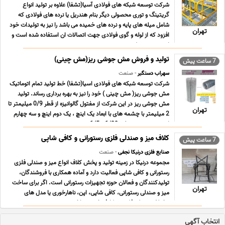
شرکت توسعه شبکه های فولادی آسیا(تشفا) علاوه بر تولید انواع
گریتینگ و توری محصولی دیگر بنام هندریل یا نرده های فولادی که
شامل میله های پایه و نرده های خمیده می باشد را نیز به تولیدات خود
تهران
افزود که از لوله و گوی فولادی جهت اتصالات ان استفاده شده است و
این نوع هندریل بروز ترین روش تو ... ...
تولید و فروش مش جوشی ریز(مش چینی)
7 ساعت پیش
سهراب دستگیر
- صنعت
شرکت توسعه شبکه های فولادی اسیا(تشفا) خط تولید تمام اتوماتیک
مش جوشی ریز( مش چینی ) خود را نیز به بهره برداری رساند. تولید
مش جوشی ریز در این شرکت از مفتول گالوانیزه از قطر 0/9 میلیمتر تا
تهران
2 میلیمتر با چشمه های با ابعاد یک اینچ ، یک دوم اینچ و سه چهارم
اینچ و همچنین عرض 1/20 و 1/5 ... ...
کلاف میز و صندلی فلزی رستورانی و کافی شاپی
7 ساعت پیش
صنایع فلزی درنیکا نجفی
- صنعت
مجموعه درنیکا در زمینه تولید و پخش کلاف انواع میز و صندلی فلزی
رستورانی و کافی شاپی فعالیت دارد و آماده همکاری با فروشندگان،
تولیدکنندگان و فعالان حوزه تجهیزات رستورانی است. اگر برای ساخت
تهران
میز و صندلی رستورانی، کافی شاپی، اپن، ناهارخوری یا مدل های
مختلف صندلی فلزی به کلاف خوش ساخت ... ...
انتخاب آگهی