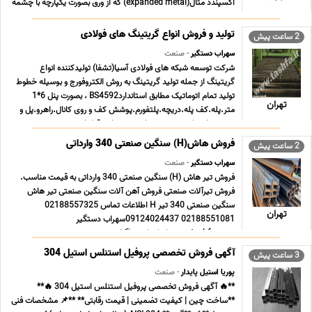
اکسپندد متال(expanded metal) که از ورق بصورت یکپارچه با چشمه
های لوزی شکل و شش ضلعی تولید می گردد را به تولیدات خود افزوده
است. امکان تولید این نوع توری از جنس ... ...
تولید و فروش انواع گریتینگ های فولادی
2 ساعت پیش
سهراب دستگیر
- صنعت
شرکت توسعه شبکه های فولادی آسیا(تشفا) تولیدکننده انواع
گریتینگ از جمله تولید گریتینگ به روش الکتروفورج و بوسیله خطوط
تولید تمام اتوماتیک مطابق استانداردBS4592 ، بصورت پنل 6*1
تهران
متر.پله.کف پله.دریچه.پلتفورم.پوشش کف و روی کانال.راهرو.پل و
..... میباشد که در صورت نیاز مشتری این قطعات ... ...
فروش هاش(H) سنگین صنعتی 340 وارداتی
2 ساعت پیش
سهراب دستگیر
- صنعت
فروش تیر هاش (H) سنگین صنعتی 340 وارداتی به قیمت مناسب.
فروش تیرآلات صنعتی فروش آهن آلات سنگین صنعتی تیر هاش
سنگین صنعتی 340 تیر H اطلاعات تماس 02188557325
تهران
02188551081 09124024437سهراب دستگیر
www.tashfa.com لینک اینستاگرام
https//www.instagram.com/tashfaofficial/ لینک تلگرامhttps
آگهی فروش تخصصی پروفیل استنلس استیل 304
3 ساعت پیش
... ...
پوریا استیل پایدار
- صنعت
**🔥 آگهی فروش تخصصی پروفیل استنلس استیل 304 🔥**
**ساخت چین | کیفیت تضمینی | قیمت رقابتی** **📌 مشخصات فنی