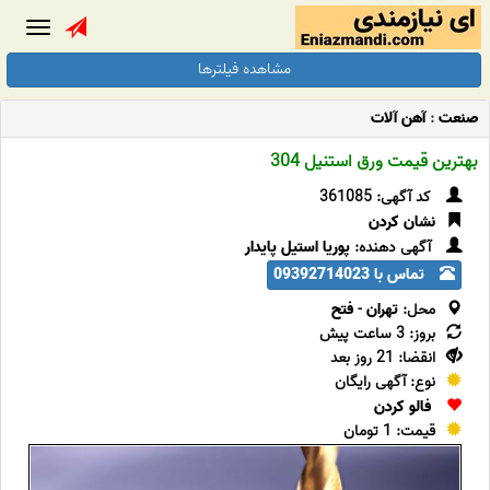
Toggle
gation
مشاهده فیلترها
صنعت
:
آهن آلات
بهترین قیمت ورق استنیل 304
کد آگهی: 361085
نشان کردن
آگهی دهنده:
پوریا استیل پایدار
تماس با 09392714023
محل:
تهران
-
فتح
بروز: 3 ساعت پیش
انقضا: 21 روز بعد
نوع: آگهی رایگان
فالو کردن
قیمت: 1 تومان