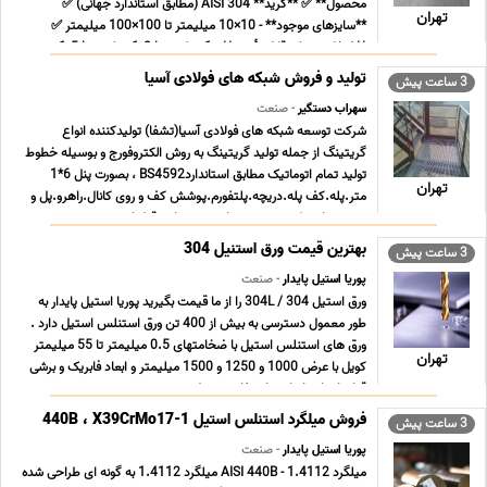
محصول** ✅ **گرید** AISI 304 (مطابق استاندارد جهانی) ✅
تهران
**سایزهای موجود** - 10×10 میلیمتر تا 100×100 میلیمتر ✅
**ضخامت های قابل تأمین** - 1 میلیمتر | 1.2 میلیمتر | 1.5 ... ...
تولید و فروش شبکه های فولادی آسیا
3 ساعت پیش
سهراب دستگیر
- صنعت
شرکت توسعه شبکه های فولادی آسیا(تشفا) تولیدکننده انواع
گریتینگ از جمله تولید گریتینگ به روش الکتروفورج و بوسیله خطوط
تولید تمام اتوماتیک مطابق استانداردBS4592 ، بصورت پنل 6*1
تهران
متر.پله.کف پله.دریچه.پلتفورم.پوشش کف و روی کانال.راهرو.پل و
..... میباشد که در صورت نیاز مشتری این قطعات ... ...
بهترین قیمت ورق استنیل 304
3 ساعت پیش
پوریا استیل پایدار
- صنعت
ورق استیل 304 / 304L را از ما قیمت بگیرید پوریا استیل پایدار به
طور معمول دسترسی به بیش از 400 تن ورق استنلس استیل دارد .
ورق های استنلس استیل با ضخامتهای 0.5 میلیمتر تا 55 میلیمتر
تهران
کویل با عرض 1000 و 1250 و 1500 میلیمتر و ابعاد فابریک و برشی
قواره ای استاندارد . استفاده در تول ... ...
فروش میلگرد استنلس استیل 440B ، X39CrMo17-1
3 ساعت پیش
پوریا استیل پایدار
- صنعت
میلگرد 1.4112 - AISI 440B میلگرد 1.4112 به گونه ای طراحی شده