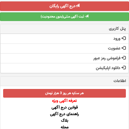
درج آگهی رایگان
ثبت آگهی متنی(بدون محدودیت)
پنل کاربری
ورود
عضویت
فراموشی رمز عبور
دانلود اپلیکیشن
اطلاعات
هر ستاره هر روز 3 هزار تومان
تعرفه آگهی ویژه
قوانین درج آگهی
راهنمای درج آگهی
بلاگ
مجله