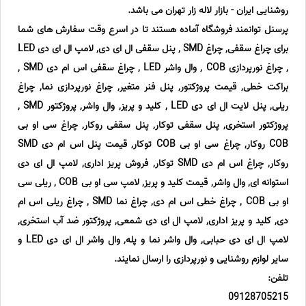
روشنایی ایران - بازار لاله زار تهران می باشد.
‎پرسنل توانمند فروشگاه آماده هستند تا در اسرع وقت سفارش های شما
برای چراغ سقفی, چراغ SMD , پنل سقفی ال ای دی, لامپ ال ای دی LED
, چراغ نورپردازی COB , وال واشر LED , چراغ سقفی اس ام دی SMD ,
براکت خطی, قیمت پروژکتور, پنل فنر متغیر, چراغ نورپردازی نما, چراغ
ریلی, پنل لایت ال ای دی LED , کلید و پریز, وال واشر, پروژکتور SMD ,
پروژکتور استخری, پنل سقفی توکار, پنل سقفی روکار, چراغ سی او بی
COB روکار, چراغ سی او بی COB توکار, قیمت پنل اس ام دی SMD
روکار, چراغ اس ام دی SMD توکار, فروش پریز اداری, لامپ ال ای دی
استوانه ای, وال واشر, قیمت کلید و پریز, لامپ سی او بی COB , ریلی سی
او بی COB , چراغ خطی اس ام دی, چراغ نما SMD , چراغ ریلی اس ام
دی, کلید و پریز اداری, لامپ ال ای دی شمعی, پروژکتور ضد آب استخری,
لامپ ال ای دی حبابی, وال واشر نما و پله, وال واشر ال ای دی LED و
سایر لوازم روشنایی و نورپردازی را ارسال نمایند.
تلفن:
09128705215