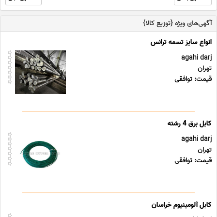
آگهی‌های ویژه {توزیع کالا}
agahi darj
تهران
قیمت: توافقی
کابل برق 4 رشته
agahi darj
تهران
قیمت: توافقی
کابل آلومینیوم خراسان