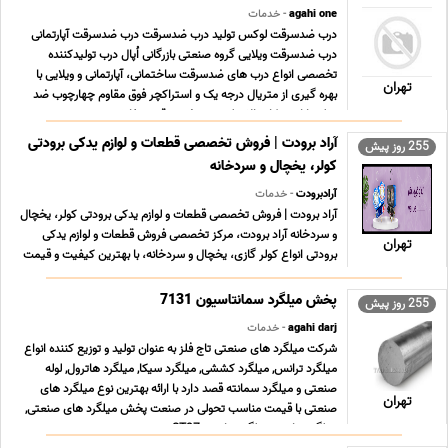
agahi one
- خدمات
درب ضدسرقت لوکس تولید درب ضدسرقت درب ضدسرقت آپارتمانی
درب ضدسرقت ویلایی گروه صنعتی بازرگانی اُپال درب تولیدکننده
تخصصی انواع درب های ضدسرقت ساختمانی، آپارتمانی و ویلایی با
تهران
بهره گیری از متریال درجه یک و استراکچر فوق مقاوم چهارچوب ضد
دیلم با استحکام بالا تولید درب ضدسرقت سفارش ... ...
آراد برودت | فروش تخصصی قطعات و لوازم یدکی برودتی
255 روز پیش
کولر، یخچال و سردخانه
آرادبرودت
- خدمات
آراد برودت | فروش تخصصی قطعات و لوازم یدکی برودتی کولر، یخچال
و سردخانه آراد برودت، مرکز تخصصی فروش قطعات و لوازم یدکی
تهران
برودتی انواع کولر گازی، یخچال و سردخانه، با بهترین کیفیت و قیمت
مناسب در تهران. محصولات و خدمات ما کمپرسور کولر گازی، یخچال،
سردخانه و خودرو پمپ وکیوم و تعمیر ان ... ...
255 روز پیش
agahi darj
- خدمات
شرکت میلگرد های صنعتی تاج فلز به عنوان تولید و توزیع کننده انواع
میلگرد ترانس, میلگرد کششی, میلگرد سیکا, میلگرد هاترول, لوله
صنعتی و میلگرد سمانته قصد دارد با ارائه بهترین نوع میلگرد های
تهران
صنعتی با قیمت مناسب تحولی در صنعت پخش میلگرد های صنعتی,
میلگرد ترانس, میلگرد ترانسی ST37 , می ... ...