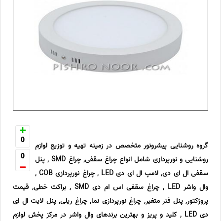
0
‎گروه روشنایی پیشرونور متخصص در زمینه تهیه و توزیع لوازم
0
روشنایی و نورپردازی شامل انواع چراغ سقفی, چراغ SMD , پنل
سقفی ال ای دی, لامپ ال ای دی LED , چراغ نورپردازی COB ,
وال واشر LED , چراغ سقفی اس ام دی SMD , براکت خطی, قیمت
پروژکتور, پنل فنر متغیر, چراغ نورپردازی نما, چراغ ریلی, پنل لایت ال ای
دی LED , کلید و پریز و بهترین برندهای وال واشر در مرکز پخش لوازم