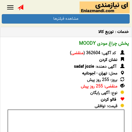
Toggle
gation
مشاهده فیلترها
خدمات
:
توزیع کالا
پخش چراغ مودی MOODY
کد آگهی: 362604 (
منقضی
)
نشان کردن
آگهی دهنده:
sadaf jozie
محل:
تهران
-
آجودانیه
بروز: 255 روز پیش
منقضی: 255 روز پیش
نوع: آگهی رایگان
فالو کردن
قیمت: توافقی