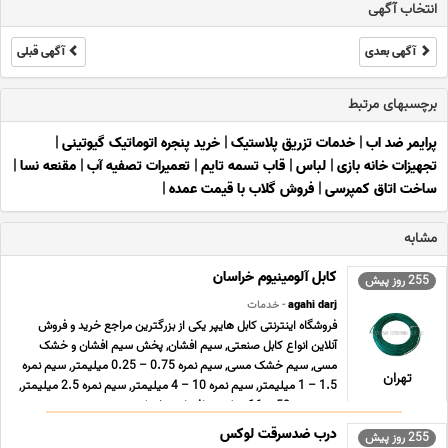
انتخاب آگهی
آگهی بعدی
آگهی قبلی
برچسبهای مرتبط
پرایمر ضد اب
|
خدمات تزریق پلاستیک
|
خرید پنجره اتوماتیک گیوتینی
|
تجهیزات خانه بازی
|
لباس
|
قاب تسمه تایم
|
تعمیرات تصفیه آب
|
مقنعه نسا
|
ساخت اتاق کمپرسی
|
فروش گلاب با قیمت عمده
|
مشابه
کابل آلومینیوم خراسان
255 روز پیش
agahi darj
- خدمات
فروشگاه اینترنتی کابل هایپر یکی از بزرگترین مراجع خرید و فروش
آنلاین انواع کابل صنعتی, سیم افشان, پخش سیم افشان و خشک
مسی, سیم خشک مسی, سیم نمره 0.75 – 0.25 میلیمتر, سیم نمره
تهران
1.5 – 1 میلیمتر, سیم نمره 10 – 4 میلیمتر, سیم نمره 2.5 میلیمتر,
سیم نمره 50 – 16 میلیمتر افشان و خشک زمین ... ...
درب ضدسرقت لوکس
255 روز پیش