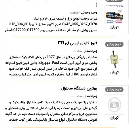
)
وحید وحدتی
- صنعت
فلزات وحدت توزیع ورق و تسمه فنری خام و آبدار
Ck45_C55_Ck67_Ck70 شیم لاتون استیل فنری301_304_316
تهران
مس و برنجی در مقاطع مختلف مس برلیوم C17200_C17500 فسفر
برنز Cusn6_Cusn8 آلومینیوم معمولی و آلیاژی
1000_5056_6061_7076 شعبه پامنار 021.33913155
فیوز کاردی ای تی آی ETI
2 روز پیش
021.33119429 شعبه شادآباد 021.66196708 0 ... ...
زهرا نامدار
- صنعت
صنعت و بازرگانی ریحانی در سال 1377 در بخش الکترونیک صنعتی,
پخش انواع فیوز, فیوز فست Fast , تجهیزات جانبی فیوز, فیوز استوانه
ای, فیوز پیچ خور, فیوز شاخک دار, فیوز کاردی, فیوز کف خواب, فیوز
تهران
فشار متوسط HRC , ابزار دقیق و اندازه گیری, آمپر متر ارزان, نماینده
اینکودر, اینورتر, ‎پروژکت ... ...
بهترین دستگاه سانترال
2 روز پیش
زهرا نامدار
- صنعت
سانترال پاناسونیک محبی پاناتکنیک مرکز تلفن سانترال پاناسونیک و
گوشی های اپراتوری دست دوم با قیمت های استثنایی برای همکاران و
مشتریان عزیز و مراکز تلفن سانترال پاناسونیک دست دوم در حد آکبند,
تهران
آموزش دستگاه سانترال, انواع سانترال پاناسونیک, تلفن گویا, خدمات
دستگاه پاناسونیک, کارت تلف ... ...