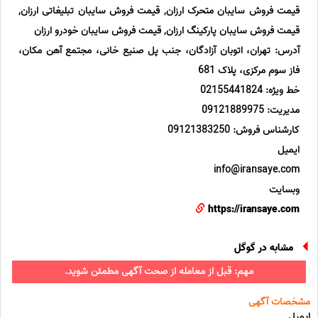
قیمت فروش سایبان متحرک ارزان, قیمت فروش سایبان تبلیغاتی ارزان,
قیمت فروش سایبان پارکینگ ارزان, قیمت فروش سایبان خودرو ارزان
آدرس: تهران، اتوبان آزادگان، جنب پل صنیع خانی، مجتمع آهن مکان،
فاز سوم مرکزی، پلاک 681
خط ویژه: 02155441824
مدیریت: 09121889975
کارشناس فروش: 09121383250
ایمیل
info@iransaye.com
وبسایت
https://iransaye.com
مشابه در گوگل
مهم: قبل از معامله از صحت آگهی مطمئن شوید.
مشخصات آگهی
ایمیل