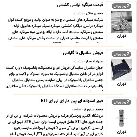
قیمت میلگرد ترانس کششی
2 روز پیش
محسن ملکی
- صنعت
شرکت میلگرد های صنعتی تاج فلز به عنوان تولید و توزیع کننده انواع
میلگرد ترانس, میلگرد کششی, میلگرد سیکا, میلگرد هاترول, لوله
صنعتی و میلگرد سمانته قصد دارد با ارائه بهترین نوع میلگرد های
تهران
صنعتی با قیمت مناسب تحولی در صنعت پخش میلگرد های صنعتی,
میلگرد ترانس, میلگرد ترانسی ST37 , می ... ...
فروش سانترال با گارانتی
2 روز پیش
علیرضا نامدار
- صنعت
جهان سانترال نمایندگی فروش انواع محصولات پاناسونیک ؛ وارد کننده
انواع مراکز تلفن سانترال پاناسونیک به صورت استوک و آکبند و لوازم
جانبی سانترال پاناسونیک در ایران, نماینده رسمی سانترال, سانترال
تهران
پاناسونیک, خدمات سانترال, دستگاه سانترال پاناسونیک, تلفن سانترال,
قیمت سانترال, خرید سا ... ...
فیوز استوانه ای پین دار ای تی آی ETI
2 روز پیش
محمد عبدی فر
- صنعت
فروشگاه الکترو ویژنمرکز عرضه و فروش محصولات شرکت ای تی آی از
جمله فیوز های ETI, عامل فروش ایستا توان اتصال ETE, فیوز ای تی
آی سری C, فیوز ای تی آی سری D,فروش فیوزفشار متوسط, فیوز
تهران
کاردی ای تی آی, کلید قطع کننده مینیاتوری ETI, قیمت فروش قطع