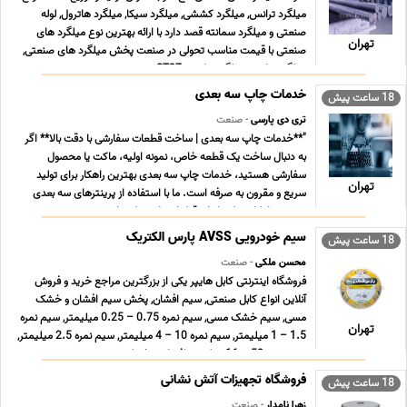
میلگرد ترانس, میلگرد کششی, میلگرد سیکا, میلگرد هاترول, لوله
صنعتی و میلگرد سمانته قصد دارد با ارائه بهترین نوع میلگرد های
تهران
صنعتی با قیمت مناسب تحولی در صنعت پخش میلگرد های صنعتی,
میلگرد ترانس, میلگرد ترانسی ST37 , می ... ...
خدمات چاپ سه بعدی
18 ساعت پیش
تری دی پارسی
- صنعت
"**خدمات چاپ سه بعدی | ساخت قطعات سفارشی با دقت بالا** اگر
به دنبال ساخت یک قطعه خاص، نمونه اولیه، ماکت یا محصول
سفارشی هستید، خدمات چاپ سه بعدی بهترین راهکار برای تولید
تهران
سریع و مقرون به صرفه است. ما با استفاده از پرینترهای سه بعدی
صنعتی، امکان تولید انواع قطعات پلاستیکی را ب ... ...
سیم خودرویی AVSS پارس الکتریک
18 ساعت پیش
محسن ملکی
- صنعت
فروشگاه اینترنتی کابل هایپر یکی از بزرگترین مراجع خرید و فروش
آنلاین انواع کابل صنعتی, سیم افشان, پخش سیم افشان و خشک
مسی, سیم خشک مسی, سیم نمره 0.75 – 0.25 میلیمتر, سیم نمره
تهران
1.5 – 1 میلیمتر, سیم نمره 10 – 4 میلیمتر, سیم نمره 2.5 میلیمتر,
سیم نمره 50 – 16 میلیمتر افشان و خشک زمین ... ...
فروشگاه تجهیزات آتش نشانی
18 ساعت پیش
زهرا نامدار
- صنعت