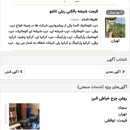
کننده ترکیبی ETI, نمایندگی ایستا توان اتص ... ...
قیمت شیشه بالکنی ریلی تاشو
2 روز پیش
علیرضا نامدار
- صنعت
درب اتوماتیک السا یکی از پیشروترین شرکت ها در زمینه انواع درب
برقی، درب اتوماتیک، درب شیشه ای، درب شیشه ای اتوماتیک، درب
اتوماتیک پارکینگ، درب پارکینگ، درب کرکره ای، کرکره پنجره، کرکره
تهران
برقی، کرکره پارکینگ و کرکره پلی کربنات شفاف به شمار می رود. درب
هایی که توسط شرکت السا ارائه می ... ...
انتخاب آگهی
آگهی بعدی
آگهی قبلی
آگهی‌های ویژه {خدمات صنعتی}
روغن چرخ خیاطی البرز
سجاد
تهران
قیمت: توافقی