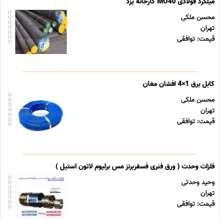
میلگرد فولادی MO40 کارخانه یزد
محسن ملکی
تهران
قیمت: توافقی
کابل برق 1×4 افشان مغان
محسن ملکی
تهران
قیمت: توافقی
فلزات وحدت ( ورق فنری فسفربرنز مس برلیوم لاتون استیل )
وحید وحدتی
تهران
قیمت: توافقی