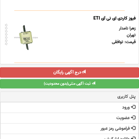
فیوز کاردی ای تی آی ETI
زهرا نامدار
تهران
قیمت: توافقی
درج آگهی رایگان
ثبت آگهی متنی(بدون محدودیت)
پنل کاربری
ورود
عضویت
فراموشی رمز عبور