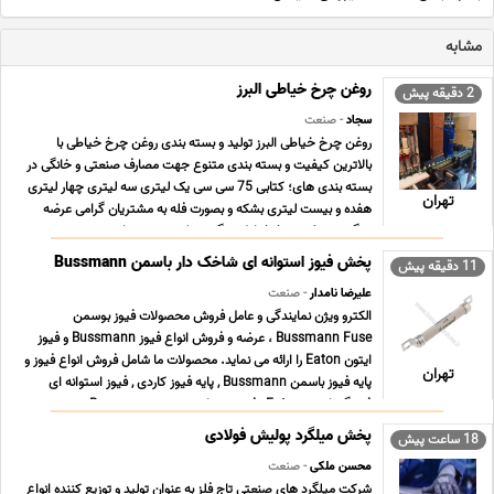
مشابه
روغن چرخ خیاطی البرز
2 دقیقه پیش
سجاد
- صنعت
روغن چرخ خیاطی البرز تولید و بسته بندی روغن چرخ خیاطی با
بالاترین کیفیت و بسته بندی متنوع جهت مصارف صنعتی و خانگی در
بسته بندی های؛ کتابی 75 سی سی یک لیتری سه لیتری چهار لیتری
تهران
هفده و بیست لیتری بشکه و بصورت فله به مشتریان گرامی عرضه
میگردد. روغن چرخ خیاطی چگونه تولید می شود اهمیت ... ...
پخش فیوز استوانه ای شاخک دار باسمن Bussmann
11 دقیقه پیش
علیرضا نامدار
- صنعت
الکترو ویژن نمایندگی و عامل فروش محصولات فیوز بوسمن
Bussmann Fuse ، عرضه و فروش انواع فیوز Bussmann و فیوز
ایتون Eaton را ارائه می نماید. محصولات ما شامل فروش انواع فیوز و
تهران
پایه فیوز باسمن Bussmann , پایه فیوز کاردی , فیوز استوانه ای
فشنگی ایتون Eaton , فیوز مینیاتوری بوسمن Bussma ... ...
پخش میلگرد پولیش فولادی
18 ساعت پیش
محسن ملکی
- صنعت
شرکت میلگرد های صنعتی تاج فلز به عنوان تولید و توزیع کننده انواع