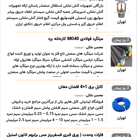
بازرگانی تجهیزات آتش نشانی استقلال صنعتدر راستای ارائه تجهیزات
آتش نشانی, اسپرینکلر, جعبه آتش نشانی, سیستم اطفاء حریق, پرشر
سوئیچ, زون اسمبلی, فلوسوئیچ, قیمت گیج فشار آتش نشانی, سیستم
تهران
اعلام حریق, آژیر و شستی, پنل مرکزی اعلام حریق, دتکتور ارزان,
شیرآلات آتش نشانی, شیر پروانه ای گی ... ...
میلگرد فولادی MO40 کارخانه یزد
2 روز پیش
محسن ملکی
- صنعت
شرکت میلگرد های صنعتی تاج فلز به عنوان تولید و توزیع کننده انواع
میلگرد ترانس, میلگرد کششی, میلگرد سیکا, میلگرد هاترول, لوله
صنعتی و میلگرد سمانته قصد دارد با ارائه بهترین نوع میلگرد های
تهران
صنعتی با قیمت مناسب تحولی در صنعت پخش میلگرد های صنعتی,
میلگرد ترانس, میلگرد ترانسی ST37 , می ... ...
کابل برق 1×4 افشان مغان
2 روز پیش
محسن ملکی
- صنعت
فروشگاه اینترنتی کابل هایپر یکی از بزرگترین مراجع خرید و فروش
آنلاین انواع کابل صنعتی, سیم افشان, پخش سیم افشان و خشک
مسی, سیم خشک مسی, سیم نمره 0.75 – 0.25 میلیمتر, سیم نمره
تهران
1.5 – 1 میلیمتر, سیم نمره 10 – 4 میلیمتر, سیم نمره 2.5 میلیمتر,
سیم نمره 50 – 16 میلیمتر افشان و خشک زمین ... ...
فلزات وحدت ( ورق فنری فسفربرنز مس برلیوم لاتون استیل
2 روز پیش