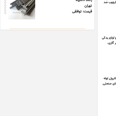
agahi darj
هارچوب ضد
تهران
قیمت: توافقی
لوازم یدکی
 گازی،
رول, لوله
ای صنعتی,