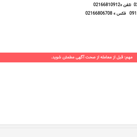
مهم: قبل از معامله از صحت آگهی مطمئن شوید.