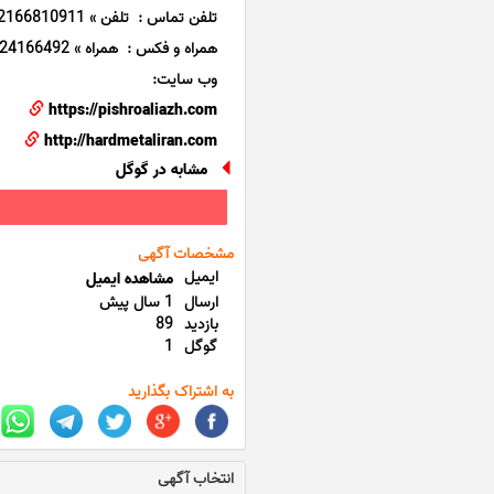
تلفن تماس : تلفن » 02166810911 تلفن »02166810912
همراه و فکس : همراه » 09124166492 فکس » 02166806708
وب سایت:
https://pishroaliazh.com
http://hardmetaliran.com
مشابه در گوگل
مشخصات آگهی
ایمیل
مشاهده ایمیل
ارسال
1 سال پیش
بازدید
89
گوگل
1
به اشتراک بگذارید
انتخاب آگهی