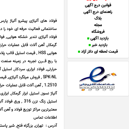
قوانین درج آگهی
راهنمای درج آگهی
بلاگ
فولاد های آلیاژی پیشرو آلیاژ پار
مجله
ساختمانی فعالیت حرفه ای خود را در زم
فروشگاه
فولاد آلیاژی تندبر خشکه هوایی, فول
بازدید آگهی
بازدید خبر
گرمکار, آهن آلات قابل عملیات حرارت
قیمت لحظه ای دلار آزاد
هوایی HSS , قیمت استیل قالب پلاستیک, فولاد آلیاژی نسوز و آهن آلات ساختمانی در سال 1384 آغاز نموده است.
معتبرترین مراکز توزیع فولاد و آهن 
اطلاعات تماس
آدرس : تهران, بزرگراه فتح, شیر پاست