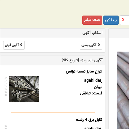
پیدا کن
حذف فیلتر
X
انتخاب آگهی
آگهی بعدی
آگهی قبلی
آگهی‌های ویژه {توزیع کالا}
agahi darj
تهران
قیمت: توافقی
کابل برق 4 رشته