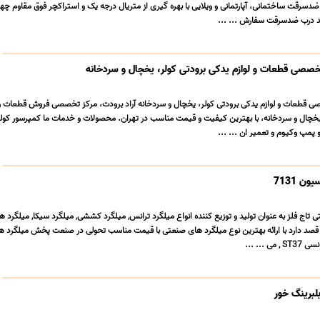
سرقت ساختمانی، آپارتمانی و ویلایی با بهره گیری از متریال درجه یک و استراکچر فوق مقاوم چ
لید درب ضدسرقت سفارش ... ...
خصصی قطعات و لوازم یدکی برودتی کولر، یخچال و سردخانه
ی قطعات و لوازم یدکی برودتی کولر، یخچال و سردخانه آراد برودت، مرکز تخصصی فروش قطعات و 
 یخچال و سردخانه، با بهترین کیفیت و قیمت مناسب در تهران. محصولات و خدمات ما کمپرسور کولر
پمپ وکیوم و تعمیر ان ... ...
اج فلز به عنوان تولید و توزیع کننده انواع میلگرد ترانس, میلگرد کششی, میلگرد سیکا, میلگرد هات
قصد دارد با ارائه بهترین نوع میلگرد های صنعتی با قیمت مناسب تحولی در صنعت پخش میلگرد ه
 ... ...