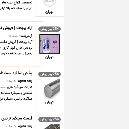
تخصصی انواع درب های ضد
دیلم با استحکام بالا تو
تهران
آراد برودت | فروش ت
254 روز پیش
آرادبرودت
- خدمات
آراد برودت | فروش تخصص
برودتی انواع کولر گازی،
یخچال، سردخانه و خودرو 
تهران
254 روز پیش
agahi darj
- خدمات
شرکت میلگرد های صنعتی ت
صنعتی و میلگرد سمانته 
میلگرد ترانس, میلگرد ترانسی ST37 , می
تهران
254 روز پیش
agahi darj
- خدمات