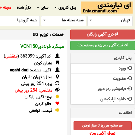
پنل کاربری
سایر
داغ شده
مجله خ
تهران
همه محله ها
همه گروهها
درج آگهی رایگان
خدمات
:
توزیع کالا
ثبت آگهی متنی(بدون محدودیت)
میلگرد فولادیVCN150
کد آگهی: 363099 (
منقضی
)
پنل کاربری
نشان کردن
ورود
آگهی دهنده:
agahi darj
محل:
تهران
-
ایران
عضویت
بروز: 254 روز پیش
فراموشی رمز عبور
منقضی: 254 روز پیش
نوع: آگهی رایگان
دانلود اپلیکیشن
فالو کردن
قیمت: توافقی
اطلاعات
هر ستاره هر روز 3 هزار تومان
تعرفه آگهی ویژه