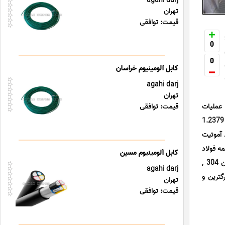
agahi darj
تهران
قیمت: توافقی
0
0
کابل آلومینیوم خراسان
agahi darj
تهران
ژی فنر, فولاد قابل عملیات
قیمت: توافقی
حرارتی, فولاد ابزاری سردکار, استیل آلیاژی گرمکار, فولاد ابزار, استیل ابزار تندبر خشکه هوایی HSS , فولاد ابزار سردکار 1.2379
 میلگرد فولادی VCN150 , میلگرد فولاد آموتیت
SPK  , فولاد آلیاژی گرمکار 1/2714 , انواع تسمه فولاد
کابل آلومینیوم مسین
آلیاژ نسوز, استیل ابزار گرمکار, ابزاری سردکار, تسمه فولاد آلیاژی زنگ نزن 304 , استیل زنگ نزن 420 , استیل زنگ نزن 304 ,
agahi darj
از بزرگترین و
تهران
قیمت: توافقی