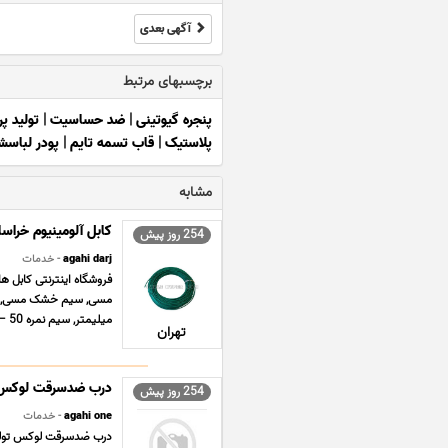
آگهی بعدی
برچسبهای مرتبط
پنجره گیوتینی
|
ضد حساسیت
|
تولید پر
پلاستیک
|
قاب تسمه تایم
|
پودر لباسشو
مشابه
کابل آلومینیوم خراس
254 روز پیش
agahi darj
- خدمات
فروشگاه اینترنتی کابل 
میلیمتر, سیم نمره 50 – 16 میلیمتر افشان و خشک زمین ... ...
تهران
درب ضدسرقت لوکس
254 روز پیش
agahi one
- خدمات
درب ضدسرقت لوکس تولید