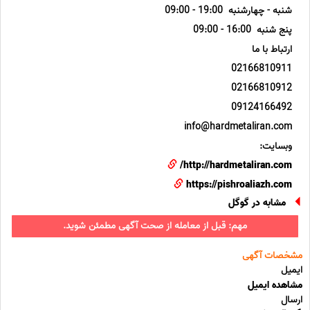
شنبه - چهارشنبه 19:00 - 09:00
پنج شنبه 16:00 - 09:00
ارتباط با ما
02166810911
02166810912
09124166492
وبسایت:
http://hardmetaliran.com/
https://pishroaliazh.com
مشابه در گوگل
مهم: قبل از معامله از صحت آگهی مطمئن شوید.
مشخصات آگهی
ایمیل
مشاهده ایمیل
ارسال