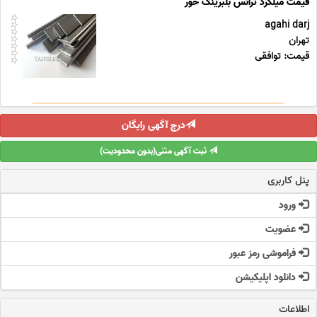
agahi darj
تهران
قیمت: توافقی
درج آگهی رایگان
ثبت آگهی متنی(بدون محدودیت)
پنل کاربری
ورود
عضویت
فراموشی رمز عبور
دانلود اپلیکیشن
اطلاعات