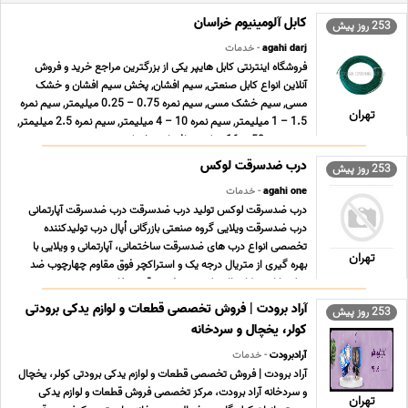
کابل آلومینیوم خراسان
253 روز پیش
agahi darj
- خدمات
فروشگاه اینترنتی کابل هایپر یکی از بزرگترین مراجع خرید و فروش
آنلاین انواع کابل صنعتی, سیم افشان, پخش سیم افشان و خشک
مسی, سیم خشک مسی, سیم نمره 0.75 – 0.25 میلیمتر, سیم نمره
تهران
1.5 – 1 میلیمتر, سیم نمره 10 – 4 میلیمتر, سیم نمره 2.5 میلیمتر,
سیم نمره 50 – 16 میلیمتر افشان و خشک زمین ... ...
درب ضدسرقت لوکس
253 روز پیش
agahi one
- خدمات
درب ضدسرقت لوکس تولید درب ضدسرقت درب ضدسرقت آپارتمانی
درب ضدسرقت ویلایی گروه صنعتی بازرگانی اُپال درب تولیدکننده
تخصصی انواع درب های ضدسرقت ساختمانی، آپارتمانی و ویلایی با
تهران
بهره گیری از متریال درجه یک و استراکچر فوق مقاوم چهارچوب ضد
دیلم با استحکام بالا تولید درب ضدسرقت سفارش ... ...
آراد برودت | فروش تخصصی قطعات و لوازم یدکی برودتی
253 روز پیش
کولر، یخچال و سردخانه
آرادبرودت
- خدمات
آراد برودت | فروش تخصصی قطعات و لوازم یدکی برودتی کولر، یخچال
و سردخانه آراد برودت، مرکز تخصصی فروش قطعات و لوازم یدکی
تهران