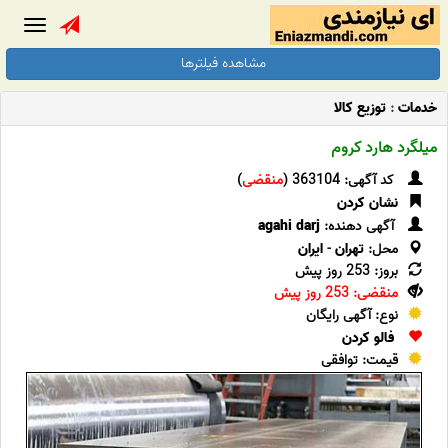
Toggle
gation
مشاهده فیلترها
خدمات
:
توزیع کالا
میلگرد هارد کروم
کد آگهی: 363104 (
منقضی
)
نشان کردن
آگهی دهنده:
agahi darj
محل:
تهران
-
ایران
بروز: 253 روز پیش
منقضی: 253 روز پیش
نوع: آگهی رایگان
فالو کردن
قیمت: توافقی