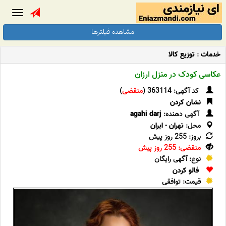
Toggle
gation
مشاهده فیلترها
خدمات
:
توزیع کالا
کد آگهی: 363114 (
منقضی
)
نشان کردن
آگهی دهنده:
agahi darj
محل:
تهران
-
ایران
بروز: 255 روز پیش
منقضی: 255 روز پیش
نوع: آگهی رایگان
فالو کردن
قیمت: توافقی