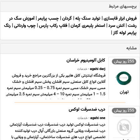
برچسبهای مرتبط
فروش ابزار قابسازی
|
تولید سنگ پله
|
گردان
|
چسب پرایمر
|
آموزش سگ در
رشت
|
آتش سرد
|
استخر پلیمری کرمان
|
فلاپ رکاب پارس
|
چوب وارداتی
|
رنگ
پرایمر لوله گاز
|
مشابه
کابل آلومینیوم خراسان
255 روز پیش
agahi darj
- خدمات
فروشگاه اینترنتی کابل هایپر یکی از بزرگترین مراجع خرید و فروش
آنلاین انواع کابل صنعتی, سیم افشان, پخش سیم افشان و خشک
مسی, سیم خشک مسی, سیم نمره 0.75 – 0.25 میلیمتر, سیم نمره
تهران
1.5 – 1 میلیمتر, سیم نمره 10 – 4 میلیمتر, سیم نمره 2.5 میلیمتر,
سیم نمره 50 – 16 میلیمتر افشان و خشک زمین ... ...
درب ضدسرقت لوکس
255 روز پیش
agahi one
- خدمات
درب ضدسرقت لوکس تولید درب ضدسرقت درب ضدسرقت آپارتمانی
درب ضدسرقت ویلایی گروه صنعتی بازرگانی اُپال درب تولیدکننده
تخصصی انواع درب های ضدسرقت ساختمانی، آپارتمانی و ویلایی با