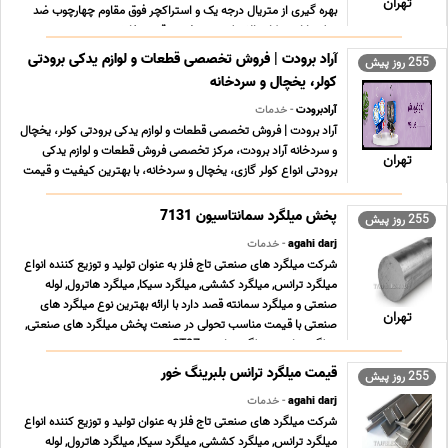
تهران
بهره گیری از متریال درجه یک و استراکچر فوق مقاوم چهارچوب ضد
دیلم با استحکام بالا تولید درب ضدسرقت سفارش ... ...
آراد برودت | فروش تخصصی قطعات و لوازم یدکی برودتی
255 روز پیش
کولر، یخچال و سردخانه
آرادبرودت
- خدمات
آراد برودت | فروش تخصصی قطعات و لوازم یدکی برودتی کولر، یخچال
و سردخانه آراد برودت، مرکز تخصصی فروش قطعات و لوازم یدکی
تهران
برودتی انواع کولر گازی، یخچال و سردخانه، با بهترین کیفیت و قیمت
مناسب در تهران. محصولات و خدمات ما کمپرسور کولر گازی، یخچال،
سردخانه و خودرو پمپ وکیوم و تعمیر ان ... ...
255 روز پیش
agahi darj
- خدمات
شرکت میلگرد های صنعتی تاج فلز به عنوان تولید و توزیع کننده انواع
میلگرد ترانس, میلگرد کششی, میلگرد سیکا, میلگرد هاترول, لوله
صنعتی و میلگرد سمانته قصد دارد با ارائه بهترین نوع میلگرد های
تهران
صنعتی با قیمت مناسب تحولی در صنعت پخش میلگرد های صنعتی,
میلگرد ترانس, میلگرد ترانسی ST37 , می ... ...
255 روز پیش
agahi darj
- خدمات
شرکت میلگرد های صنعتی تاج فلز به عنوان تولید و توزیع کننده انواع
میلگرد ترانس, میلگرد کششی, میلگرد سیکا, میلگرد هاترول, لوله