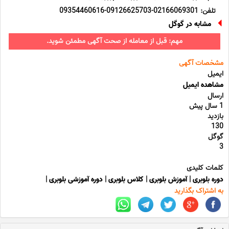
تلفن: 02166069301-09126625703-09354460616
مشابه در گوگل
مهم: قبل از معامله از صحت آگهی مطمئن شوید.
مشخصات آگهی
ایمیل
مشاهده ایمیل
ارسال
1 سال پیش
بازدید
130
گوگل
3
کلمات کلیدی
دوره بلوبری
|
آموزش بلوبری
|
کلاس بلوبری
|
دوره آموزشی بلوبری
|
به اشتراک بگذارید