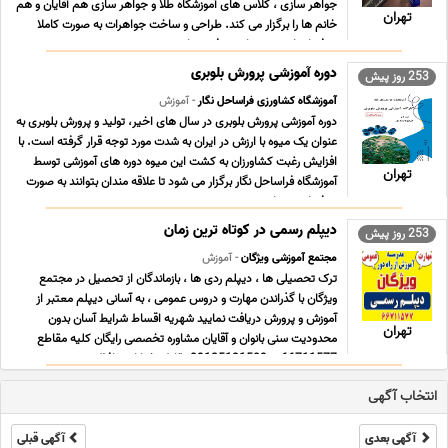
جواهر سازى ، کلاس هاى آموزشگاه طلا و جواهر سازى هم آقایان و هم
تهران
خانم ها را برگزار می کند. طراحى و ساخت جواهرات به صورت کاملا
حرفه اى از مبتدى تا پیشرفته و با ... ...
دوره آموزشی پرورش بلوبری
253 روز پیش
آموزشگاه کشاورزی فراساحل نگار
- آموزش
دوره آموزشی پرورش بلوبری در سال های اخیر، تولید و پرورش بلوبری به
عنوان یک میوه با ارزش در ایران به شدت مورد توجه قرار گرفته است. با
افزایش رغبت کشاورزان به کشت این میوه دوره های آموزشی توسط
تهران
آموزشگاه فراساحل نگار برگزار می شود تا علاقه مندان بتوانند به صورت
حرفه ای و تجاری به پرو ... ...
دیپلم رسمی در کوتاه ترین زمان
253 روز پیش
مجتمع آموزشی ویژگان
- آموزش
ترک تحصیلی ها ، دیپلم ردی ها ، بازماندگان از تحصیل در مجتمع
ویژگان با گذراندن مهارت و دروس عمومی ، به آسانی دیپلم معتبر از
آموزش و پرورش دریافت نمایید شهریه اقساط شرایط آسان بدون
تهران
محدودیت سنی بانوان و آقایان مشاوره تخصصی رایگان کلیه مقاطع
66711577 – 09125131509 تقاطع خیابان حافظ و ... ...
انتخاب آگهی
آگهی بعدی
آگهی قبلی