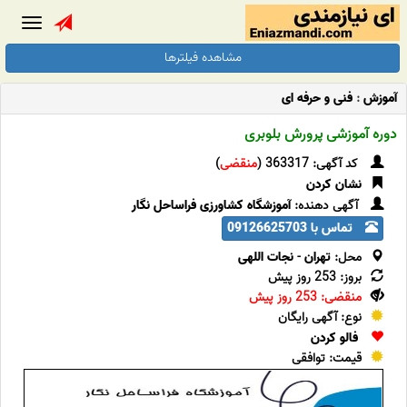
Toggle
gation
مشاهده فیلترها
آموزش
:
فنی و حرفه ای
دوره آموزشی پرورش بلوبری
کد آگهی: 363317 (
منقضی
)
نشان کردن
آگهی دهنده:
آموزشگاه کشاورزی فراساحل نگار
تماس با 09126625703
محل:
تهران
-
نجات اللهی
بروز: 253 روز پیش
منقضی: 253 روز پیش
نوع: آگهی رایگان
فالو کردن
قیمت: توافقی