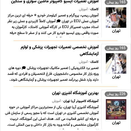
آموزش تعمیرات ایسیو کامپیوتر ماشین سواری و سنگین
165 روز پیش
کامتک
- آموزش
آموزش ریمپ، پروگرام و تعمیر کیلومتر خودرو ⭐ حرفه ای ترین مرکز
آموزش عملی ECU در تهران 🎓 آموزش کاملاً کاربردی و عملی زیر نظر
استاد مجرب تعمیرکار ECU در کارگاه آموزشی کامتک، کارآموزان به
تهران
صورت واقعی روی ایسیو خودرو کار می کنند و از صفر تا سطح حرفه
ای، مهارت کسب می کنند. اگر قصد راه ... ...
آموزش تخصصی تعمیرات تجهیزات پزشکی و لوازم
165 روز پیش
آزمایشگاهی
کامتک
- آموزش
تعمیر برد الکترونیکی | تعمیر مکانیک تجهیزات پزشکی 🎓 دوره های
ویژه بازار کار مخصوص دانشجویان، فارغ التحصیلان و افرادی که قصد
تهران
دارند وارد شغل پردرآمد تعمیر تجهیزات پزشکی و آزمایشگاهی شوند.
این دوره ها به صورت کاملاً عملی و پروژه محور طراحی شده اند تا هنرجو
پس از پایان دوره بتواند به ... ...
بهترین آموزشگاه آشپزی تهران
226 روز پیش
آموزشگاه کامپیوتر آریا تهران
- آموزش
آموزشگاه آشپزی آریا تهران، یکی از معتبرترین مراکز آموزشی در حوزه
آموزش تخصصی آشپزی در تهران است که با مجوز رسمی از سازمان فنی
و حرفه ای کشور فعالیت می کند. هدف اصلی این آموزشگاه، تربیت
تهران
کارآموزان متخصص و آماده ورود به بازار کار داخلی و بین المللی است.
کلیه دوره های آموزشی در آریا ... ...