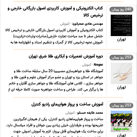
کتاب الکترونیکی و آموزش کاربردی اصول بازرگانی خارجی و
240 روز پیش
ترخیص کالا
مهندس هادی صحرانورد
- آموزش
کتاب الکترونیکی و آموزش کاربردی اصول بازرگانی خارجی و ترخیص کالا
-شامل صفر تا صد مباحث تجارت خارجی(صادرات-واردات-ترانزیت)
تهران
-آموزش نحوه ترخیص کالا از گمرک و تنظیم اسناد و اظهارنامه ها به
زبان ساده -اولین کتاب منتشر شده در این زمینه - نویسنده و مولف
مهندس هادی صحرانورد (با بیش از ... ...
دوره آموزش تعمیرات و آبکاری طلا شرق تهران
253 روز پیش
Negar
- آموزش
آموزشگاه طلا و جواهرسازی مصیبیبا 20 سال سابقه ساخت طلا و
جواهر در استان یزد و تهران و عضو مرکز آموزش علوم و فنون طلا و
جواهر سازى ، کلاس هاى آموزشگاه طلا و جواهر سازى آقایان و خانم
تهران
ها را برگزار می کند. طراحى و ساخت جواهربه صورت کاملا حرفه اى از
مبتدى تا پیشرفته و با ارائه مدرک دی ... ...
آموزش ساخت و پرواز هواپیمای رادیو کنترل
253 روز پیش
محمد طایفه حسنلو
- آموزش
ساخت و پرواز هواپیماهای رادیو کنترل، یکی از هیجان انگیزترین
تفریحها بوده و طرفداران خیلی زیادی بین جوانان و افراد میانسال دارد.
برای ساخت یک هواپیمای قابل پرواز، لازم به آموزش اصولی جهت
تهران