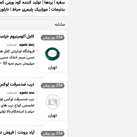
سفره
|
بردها
|
تولید کننده کود ورمی ک
بدلیجات
|
موزاییک پلیمری حیاط
|
نایلو
مشابه
کابل آلومینیوم خراس
254 روز پیش
agahi darj
- خدمات
فروشگاه اینترنتی کابل 
میلیمتر, سیم نمره 50 – 16 میلیمتر افشان و خشک زمین ... ...
تهران
درب ضدسرقت لوکس
254 روز پیش
agahi one
- خدمات
درب ضدسرقت لوکس تولید
تخصصی انواع درب های ضد
دیلم با استحکام بالا تو
تهران
آراد برودت | فروش ت
254 روز پیش