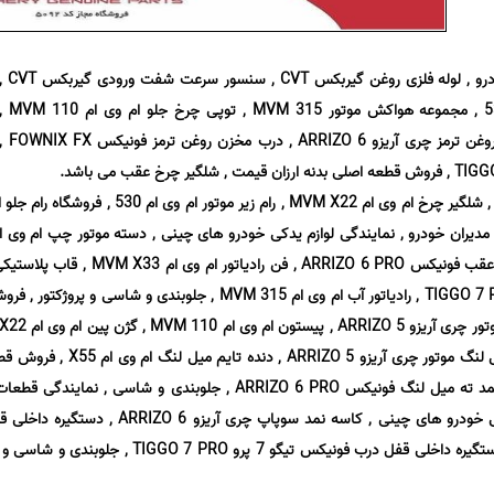
نمایندگی قطعات شرکتی مدیران خودرو , لوله فلزی روغن گیربکس CVT , سنسور سرعت شفت ورودی گیرب
لوله خرطومی هواکش ام وی ام 530 , مجموعه هواکش موتور MVM 315 , توپی چرخ جلو ام وی ام 110
جلوبندی و شاسی پروژکتور , مخزن روغن ترمز چری آریزو ARRIZO 6 , درب مخزن روغن ترمز فونیکس X FX
فونیکس تیگو 7 پرو TIGGO 7 PRO , شلگیر چرخ ام وی ام MVM X22 , رام زیر موتور ام وی
 برقی مدیران خودرو , نمایندگی لوازم یدکی خودرو های چینی , دسته موتور چپ ام وی 
55 پرو X55 PRO , پایه موتور اتاق عقب فونیکس ARRIZO 6 PRO , فن رادیاتور 
رادیات فونیکس پرومکس TIGGO 7 PRO MAX , رادیاتور آب ام وی ام MVM 315 , جلوبندی و شاسی و 
میل لنگ ام وی ام MVM X33 , میل لنگ موتور چری آریزو ARRIZO 5 , د
اصلی ارزان قیمت , فروشگاه کاسه نمد ته میل لنگ فونیکس ARRIZO 6 PRO , جلوبندی و شاسی , نم
مدیران خودرو , نمایندگی لوازم یدکی خودرو های چینی , کاسه نمد سوپاپ چری آریزو 
عقب فونیکس ARRIZO 6 PRO , دستگیره داخلی قفل درب فونیکس تیگو 7 پرو TIGGO 7 PRO