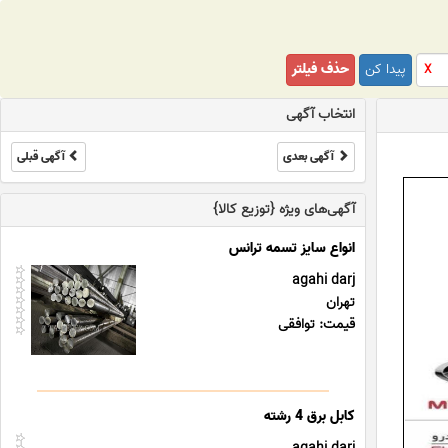
پیدا کن
حذف فیلتر
X
انتخاب آگهی
آگهی بعدی
آگهی قبلی
آگهی‌های ویژه {توزیع کالا}
agahi darj
تهران
قیمت: توافقی
کابل برق 4 رشته