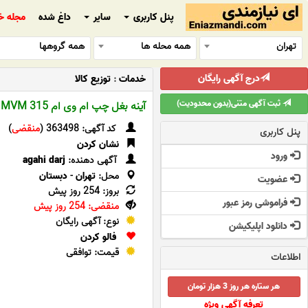
پنل کاربری
سایر
داغ شده
مجله خ
تهران
همه محله ها
همه گروهها
درج آگهی رایگان
خدمات
:
توزیع کالا
ثبت آگهی متنی(بدون محدودیت)
آینه بغل چپ ام وی ام MVM 315
کد آگهی: 363498 (
منقضی
)
پنل کاربری
نشان کردن
ورود
آگهی دهنده:
agahi darj
محل:
تهران
-
دبستان
عضویت
بروز: 254 روز پیش
فراموشی رمز عبور
منقضی: 254 روز پیش
نوع: آگهی رایگان
دانلود اپلیکیشن
فالو کردن
قیمت: توافقی
اطلاعات
هر ستاره هر روز 3 هزار تومان
تعرفه آگهی ویژه