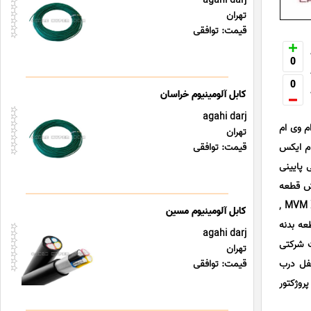
agahi darj
تهران
قیمت: توافقی
کس CVT ,
0
MVM  ,
0
FOWNI ,
کابل آلومینیوم خراسان
agahi darj
 ام 530 , فروشگاه رام جلو ام وی ام
تهران
ام ایکس
قیمت: توافقی
ام وی ام MVM X33 , قاب پلاستیکی پایینی
پروژکتور , فروش قطعه
اصلی بدنه ارزان قیمت , گیج روغن موتور چری آریزو ARRIZO 5 , پیستون ام وی ام MVM 110 , گژن پین ام وی ام MVM X22 ,
کابل آلومینیوم مسین
نده تایم میل لنگ ام وی ام X55 , فروش قطعه بدنه
agahi darj
ایندگی قطعات شرکتی
تهران
ARRIZO 6 , دستگیره داخلی قفل درب
قیمت: توافقی
 , جلوبندی و شاسی و پروژکتور