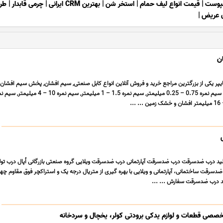
مپوست
|
قیمت انواع لیف حمام
|
استخر شن
|
بهترین CRM ایرانی
|
چرمی قابدار
|
طر
ن عریض
|
ان
هایپر یکی از بزرگترین مراجع خرید و فروش آنلاین انواع کابل صنعتی, سیم افشان, پخش سیم افشا
 درب ضدسرقت درب ضدسرقت آپارتمانی درب ضدسرقت ویلایی گروه صنعتی بازرگانی اُپال درب تول
سرقت ساختمانی، آپارتمانی و ویلایی با بهره گیری از متریال درجه یک و استراکچر فوق مقاوم چ
لید درب ضدسرقت سفارش ... ...
خصصی قطعات و لوازم یدکی برودتی کولر، یخچال و سردخانه