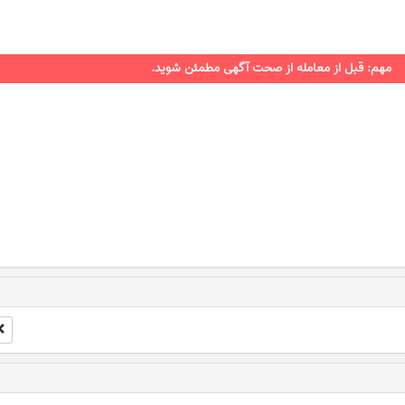
مهم: قبل از معامله از صحت آگهی مطمئن شوید.