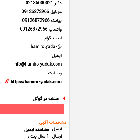
دفتر 02135000021
موبایل 09126872966
پیامک 09126872966
واتساپ 09126872966
اینستاگرام
@hamiro.yadak
ایمیل
info@hamiro-yadak.com
وبسایت
https://hamiro-yadak.com
مشابه در گوگل
مشخصات آگهی
ایمیل
مشاهده ایمیل
ارسال
1 سال پیش