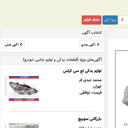
پیدا کن
حذف فیلتر
X
انتخاب آگهی
آگهی بعدی
آگهی قبلی
آگهی‌های ویژه {قطعات یدکی و لوازم جانبی خودرو}
لوازم یدکی اچ سی کراس
محمد عبدی فر
تهران
قیمت: توافقی
بازرگانی سوییچ