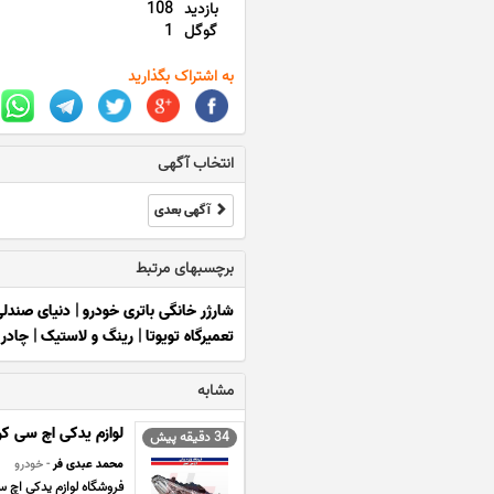
بازدید
108
گوگل
1
به اشتراک بگذارید
انتخاب آگهی
آگهی بعدی
برچسبهای مرتبط
شارژر خانگی باتری خودرو
|
دنیای صندلی
تعمیرگاه تویوتا
|
رینگ و لاستیک
|
چادر
مشابه
لوازم یدکی اچ سی ک
34 دقیقه پیش
محمد عبدی فر
- خودرو