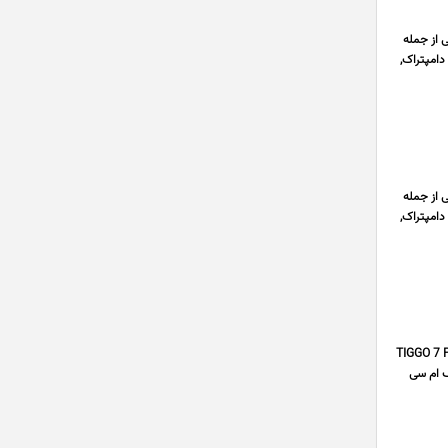
نعتی از جمله
دامپتراک,
نعتی از جمله
دامپتراک,
زمینه فروش لوازم موتوری فونیکس اف ایکس FX , قطعات بدنه نویکس پارت چری تیگو TIGGO 7 PRO
, پخش تزئینات داخلی اف ام سی