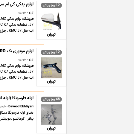
لوازم یدکی کی ام سی C J7
12 روز پیش
آرزو
- خودرو
آینه بغل KMC J7 , چراغ جلو KMC K7 , سپ ... ...
تهران
لوازم موتوری بک BAC X3 PRO
12 روز پیش
آرزو
- خودرو
آینه بغل KMC J7 , چراغ جلو KMC K7 , سپ ... ...
تهران
لوله فارسونگا (لوله ان
46 روز پیش
Davood Ekhtiyari
- خودر
دنیای لوله فارسونگا میثاق
پیلار . کوماتسو .دوییتس . Zl50 .ولووbm . و کامیونهای ولوو . بنز . خاور . داف. دانگ فنگ. .هوو .آمیکو . و ژنراتور
تهران