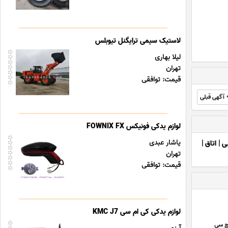
لاستیک سیمی ترایگنل تیوبلس
لیلا بهاری
تهران
قیمت: توافقی
آگهی قبلی
لوازم یدکی فونیکس FOWNIX FX
یاشار عبدی
بی
|
اتاق
|
تهران
قیمت: توافقی
لوازم یدکی کی ام سی KMC J7
گ اچ سی