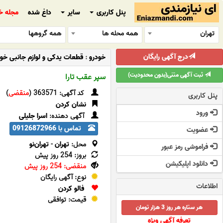
پنل کاربری
سایر
داغ شده
مجله خ
تهران
همه محله ها
همه گروهها
درج آگهی رایگان
خودرو
:
قطعات یدکی و لوازم جانبی خود
ثبت آگهی متنی(بدون محدودیت)
سپر عقب تارا
کد آگهی: 363571 (
منقضی
)
پنل کاربری
نشان کردن
ورود
آگهی دهنده:
اسرا جلیلی
تماس با 09126872966
عضویت
محل:
تهران
-
تهران‌نو
فراموشی رمز عبور
بروز: 254 روز پیش
دانلود اپلیکیشن
منقضی: 254 روز پیش
نوع: آگهی رایگان
اطلاعات
فالو کردن
قیمت: توافقی
هر ستاره هر روز 3 هزار تومان
تعرفه آگهی ویژه