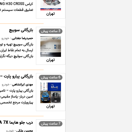
تعلیق, قطعات سیستم تهو
تهران
بازرگانی سوییچ
3 ساعت پیش
حمیدرضا جقتایی
- خودرو
ارسال به تمام نقاط ایرا
بازرگانی سوئیچ دیگه نگرا
تهران
بازرگانی پیارو پارت
6 ساعت پیش
مهدی ایرانشاهی
- خودرو
امین دربار- پاساژ مقیمی-
پیاروپارت مرجع تخصصی تأ
تهران
درب جلو هایما HAIMA 7X
7 ساعت پیش
محسن ملکی
- خودرو