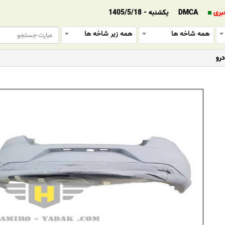
بری
DMCA
یکشنبه - 1405/5/18
همه شاخه ها
همه زیر شاخه ها
رو