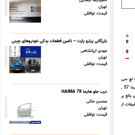
حمیدرضا جقتایی
تهران
قیمت: توافقی
بازرگانی پیارو پارت – تامین قطعات یدکی خودروهای چینی
0
مهدی ایرانشاهی
0
تهران
قیمت: توافقی
قال قدرت اچ سی
کراس , سیستم ترمز هایما S5 , گیربکس تارا , لوازم موتوری پژو 407 , سیستم تعلیق رنو , قطعات خودرو چینی هایما S7 ,
درب جلو هایما HAIMA 7X
ر و قطعات سیستم فرمان هایما 8S را که چیزی بالغ بر
محسن ملکی
یفات از
تهران
قیمت: توافقی