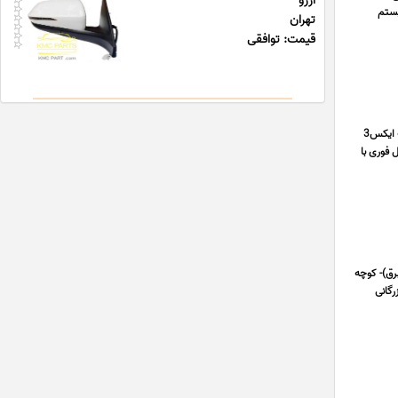
آرزو
سیستم
تهران
قیمت: توافقی
بازرگانی سوییچ تهیه و توزیع قطعات یدکی خودرو های جیلی جیلی امگرند جیلی شاسی بلند جیلی GC6 جیلی آزکارا جیلی بک ایکس3
 فوری با
 کبیر(چراغ برق)- کوچه
رگانی