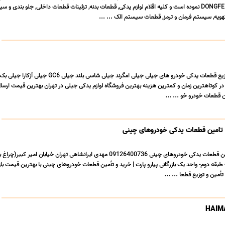
کراس DONGFENG H30 CROSS نموده است و کلیه اقلام لوازم یدکی, قطعات بدنه, تزئینات قطعات داخلی, جلو بندی و 
یه, سیستم فرمان و ترمز, قطعات سیستم الک ... ...
ن در کوتاهترین زمان و کمترین هزینه بهترین فروشگاه لوازم یدکی جیلی در تهران بهترین قیمت ارسال
ن قطعات خودرو خو ... ...
 – تامین قطعات یدکی خودروهای چینی
بازرگانی پیارو پارت – تامین قطعات یدکی خودروهای چینی 09126400736 مهدی ایرانشاهی تهران خیابان امیر
 طبقه دوم- واحد یک بازرگانی پیارو پارت | خرید و تأمین قطعات خودروهای چینی با بهترین قیمت باز
مین و توزیع قطعا ... ...