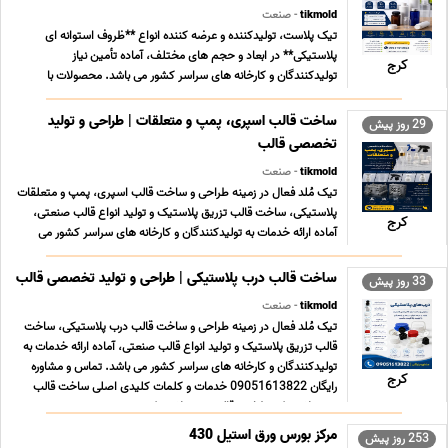
tikmold
- صنعت
تیک پلاست، تولیدکننده و عرضه کننده انواع **ظروف استوانه ای
پلاستیکی** در ابعاد و حجم های مختلف، آماده تأمین نیاز
کرج
تولیدکنندگان و کارخانه های سراسر کشور می باشد. محصولات با
استفاده از مواد اولیه باکیفیت تولید شده و برای صنایع آرایشی و
بهداشتی، دارویی، غذایی، شیمیایی و بسته بندی منا ... ...
ساخت قالب اسپری، پمپ و متعلقات | طراحی و تولید
29 روز پیش
تخصصی قالب
tikmold
- صنعت
تیک مُلد فعال در زمینه طراحی و ساخت قالب اسپری، پمپ و متعلقات
پلاستیکی، ساخت قالب تزریق پلاستیک و تولید انواع قالب صنعتی،
کرج
آماده ارائه خدمات به تولیدکنندگان و کارخانه های سراسر کشور می
باشد. تماس و مشاوره رایگان 09051613822 خدمات و کلمات کلیدی
اصلی ساخت قالب اسپری طراحی قالب اسپر ... ...
ساخت قالب درب پلاستیکی | طراحی و تولید تخصصی قالب
33 روز پیش
tikmold
- صنعت
تیک مُلد فعال در زمینه طراحی و ساخت قالب درب پلاستیکی، ساخت
قالب تزریق پلاستیک و تولید انواع قالب صنعتی، آماده ارائه خدمات به
تولیدکنندگان و کارخانه های سراسر کشور می باشد. تماس و مشاوره
کرج
رایگان 09051613822 خدمات و کلمات کلیدی اصلی ساخت قالب
درب پلاستیکی طراحی قالب درب پلاستیکی س ... ...
مرکز بورس ورق استیل 430
253 روز پیش