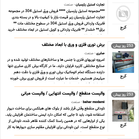
تجارت استیل پارسیان
- صنعت
***مجموعه استیل پارسیان **** فروش ورق استیل 304 در مجموعه
تجارت استیل پارسیان زیر قیمت بازار با کیفیت بالا و در بسته بندی
فابریک وارداتی فروش ورق استیل 304 در سطوح مختلف مات **
کرج
براق** خشدار ** فابریک وارداتی و کویل استیل در ابعاد مختلف خرید
ورق استیل را از مجموعه تجارت استیل پارس ... ...
برش توری فلزی و ورق با ابعاد مختلف
253 روز پیش
صابری
- صنعت
امروزه توریهای فلزی با جنس ها و ساختارهای مختلف تولید شده و در
صنایع مختلفی کاربرد فراوان دارند. ما در کارگاه برش کاری صابری تنها
دارنده دستگاه تمام اتوماتیک برش توری و ورق فلزی با دقت دهم
کرج
میلیمتر هستیم. خدمات ما عبارت است از فروش توری برش خورده
برای انواع فیلتر های هوای خودروهای ... ...
والپست منقطع / والپست انتهایی / والپست میانی
253 روز پیش
bahar modami
- صنعت
ناودانی منقطع وقتی قرار باشد از بلوک های هبلکس برای ساخت دیوار
استفاده شود، باید تا جایی که امکان دارد ایمنی ساختمان افزایش یابد.
یکی از ابزارهایی که در همین راستا کمک کننده ظاهر شده، ناودانی از
کرج
نوع منقطع است. این ناودانی برای افزایش مقاوم سازی دیوارها به کار
برده می شود. برخی ها ... ...