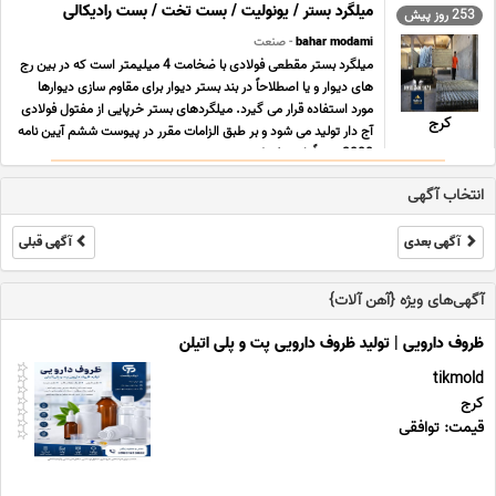
میلگرد بستر / یونولیت / بست تخت / بست رادیکالی
253 روز پیش
bahar modami
- صنعت
میلگرد بستر مقطعی فولادی با ضخامت 4 میلیمتر است که در بین رج
های دیوار و یا اصطلاحاً در بند بستر دیوار برای مقاوم سازی دیوارها
مورد استفاده قرار می گیرد. میلگردهای بستر خرپایی از مفتول فولادی
کرج
آج دار تولید می شود و بر طبق الزامات مقرر در پیوست ششم آیین نامه
2800 حتماً باید مفتول ه ... ...
انتخاب آگهی
آگهی بعدی
آگهی قبلی
آگهی‌های ویژه {آهن آلات}
ظروف دارویی | تولید ظروف دارویی پت و پلی اتیلن
tikmold
کرج
قیمت: توافقی