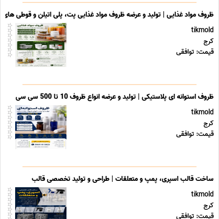
ظروف مواد غذایی | تولید و عرضه ظروف مواد غذایی پت، پلی اتیلن و قوطی های ب
tikmold
کرج
قیمت: توافقی
ظروف استوانه ای پلاستیکی | تولید و عرضه انواع ظروف 10 تا 500 سی سی
tikmold
کرج
قیمت: توافقی
ساخت قالب اسپری، پمپ و متعلقات | طراحی و تولید تخصصی قالب
tikmold
کرج
قیمت: توافقی