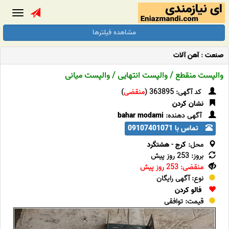
Toggle
gation
مشاهده فیلترها
صنعت
:
آهن آلات
والپست منقطع / والپست انتهایی / والپست میانی
کد آگهی: 363895 (
منقضی
)
نشان کردن
آگهی دهنده:
bahar modami
تماس با 09107401071
محل:
کرج
-
هشتگرد
بروز: 253 روز پیش
منقضی: 253 روز پیش
نوع: آگهی رایگان
فالو کردن
قیمت: توافقی