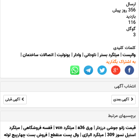
ارسال
356 روز پیش
بازدید
116
گوگل
3
کلمات کلیدی
والپست
|
میلگرد بستر
|
ناودانی
|
وادار
|
یونولیت
|
اتصالات ساختمان
|
به اشتراک بگذارید
انتخاب آگهی
آگهی بعدی
آگهی قبلی
برچسبهای مرتبط
قیمت زانو جوشی درزدار
|
ورق a36
|
میلگرد vcn
|
قفسه فروشگاهی
|
میلگرد
استیل نسوز 309
|
میلگرد الیاژی
|
وال پست منقطع
|
فروش بست چهارپیچ لوله