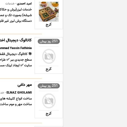
امید احمدی
- خدمات
شیشه) بصورت تک و عمده 
دستگاه برش لیزر غیر فلزا
کرج
کاتالوگ دیجیتال اخت
251 روز پیش
mmad Yassin Fathinia
🎯 کاتالوگ دیجیتال فقط
سایت ✅ ایجاد لینک مستقی
کرج
مهر داغی
251 روز پیش
ELNAZ GHOLAMI
- خد
ساخت انواع کلیشه های ب
ساخت مهر و موم ساخت ک
کرج