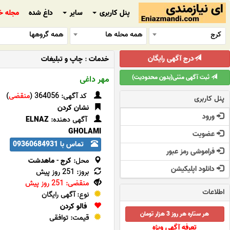
پنل کاربری
سایر
داغ شده
مجله خ
کرج
همه محله ها
همه گروهها
درج آگهی رایگان
خدمات
:
چاپ و تبلیغات
ثبت آگهی متنی(بدون محدودیت)
مهر داغی
کد آگهی: 364056 (
منقضی
)
پنل کاربری
نشان کردن
ورود
آگهی دهنده:
ELNAZ
GHOLAMI
عضویت
تماس با 09360684931
فراموشی رمز عبور
محل:
کرج
-
ماهدشت
دانلود اپلیکیشن
بروز: 251 روز پیش
منقضی: 251 روز پیش
اطلاعات
نوع: آگهی رایگان
فالو کردن
هر ستاره هر روز 3 هزار تومان
قیمت: توافقی
تعرفه آگهی ویژه