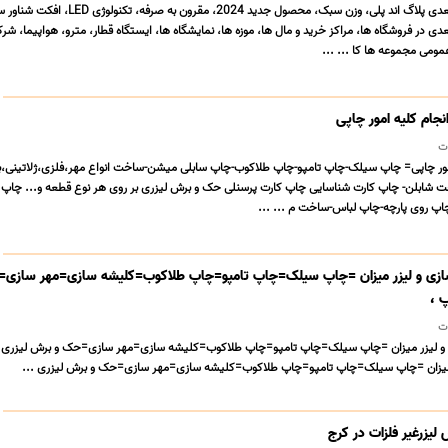
مزیت فن هولوگرام سه بعدی پلاگ اند پلی، وزن سبک، محصول جدید 2024، مقرون 
دی در فروشگاه ها، مراکز خرید و مال ها، موزه ها، نمایشگاه ها، ایستگاه قطار، مترو، هواپیما، شر
 عمومی مجموعه ها کا ... ...
جام کلیه امور چاپی
ت
مور چاپی= چاپ سیلک-چاپ تامپو-چاپ طلاکوب-چاپ سابلی میشن-ساخت انواع مهر،فلزی،ژلاتینی،ب
 شابلن- چاپ کارت شناسایی چاپ کارت پرسنلی حک و برش لیزری بر روی هر نوع قطعه و... چاپ
اپ روی پارچه-چاپ لباس-ساخت م ... ...
ازی و لیزر میزان =چاپ سیلک=چاپ تامپو=چاپ طلاکوب=کلیشه سازی=مهر سازی
 ،
ت
 و لیزر میزان =چاپ سیلک=چاپ تامپو=چاپ طلاکوب=کلیشه سازی=مهر سازی=حک و برش لیزری
 میزان =چاپ سیلک=چاپ تامپو=چاپ طلاکوب=کلیشه سازی=مهر سازی=حک و برش لیزری ...
یزرغیر فلزات در کرج