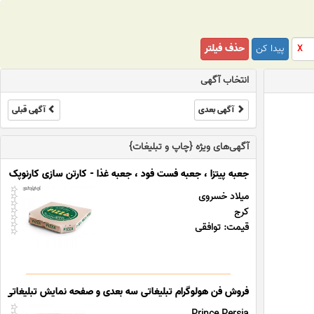
پیدا کن
حذف فیلتر
X
انتخاب آگهی
آگهی بعدی
آگهی قبلی
آگهی‌های ویژه {چاپ و تبلیغات}
جعبه پیتزا ، جعبه فست فود ، جعبه غذا - کارتن سازی کارنوپک
میلاد خسروی
کرج
قیمت: توافقی
فروش فن هولوگرام تبلیغاتی سه بعدی و صفحه نمایش تبلیغاتی ایس