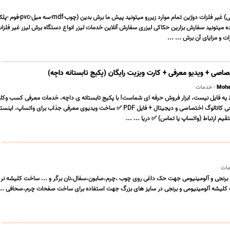
خدمات لیزر(برش و حکاکی) غیر فلزات دورّین تمام موارد زیر
میتونید سفارش بزارین حکاکی لیزری سفارش آنلاین خدمات لیزر انواع دستگاه برش لیزر غیر فلزات
ت و مزایای آن برش ... ...
صاصی + ویدیو معرفی + کارت ویزیت رایگان (پکیج تابستانه داچه)
Moha
- خدمات
 یه فایل نیست، ابزار فروش حرفه ای شماست! با پکیج تابستانه ی داچه، خدمات معرفی کسب وکارت
سطح جدیدی ببر ✅ طراحی کاتالوگ اختصاصی و دیجیتال + فایل PDF ✅ ساخت ویدیوی معرفی جذاب برای واتساپ، 
م ارتباط (واتساپ یا تماس) ✅ دریا ... ...
مات
رنجی و آلومینیومی جهت حک داغی روی چوب ،چرم،صابون،سفال،نان برگر و ... ساخت کلیشه نر و
لیشه آلومینیومی و برنجی در سایز های بزرگ جهت استفاده برای ساخت صفحات چرم،صحافی ...