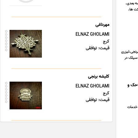
به صرفه، تکنولوژی LED، افکت شناور سه بعدی.
کت ها،
مهرداغی
ELNAZ GHOLAMI
کرج
قیمت: توافقی
رنجی،لیزری
 سیلک در
کلیشه برنجی
=حک و
ELNAZ GHOLAMI
کرج
قیمت: توافقی
 خدمات