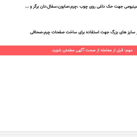
مینیومی جهت حک داغی روی چوب ،چرم،صابون،سفال،نان برگر و ...
ر سایز های بزرگ جهت استفاده برای ساخت صفحات چرم،صحافی
مهم: قبل از معامله از صحت آگهی مطمئن شوید.