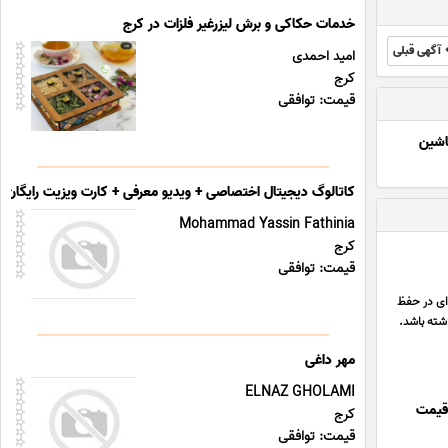
خدمات حکاکی و برش لیزرغیر فلزات در کرج
آگهی قبلی
امید احمدی
کرج
قیمت: توافقی
شین
کاتالوگ دیجیتال اختصاصی + ویدیو معرفی + کارت ویزیت رایگان (پ
Mohammad Yassin Fathinia
کرج
قیمت: توافقی
یژه ای در حفظ
اشته باشد.
مهر داغی
ELNAZ GHOLAMI
 قیمت
کرج
قیمت: توافقی