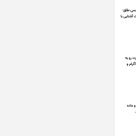
رو میتونید پیش ما برش بدین (چوب-mdf-سه میل-pvc-فوم -پلکسی-طلق-
 آشنایی با
 رو به
اینستاگرام و
 ماده