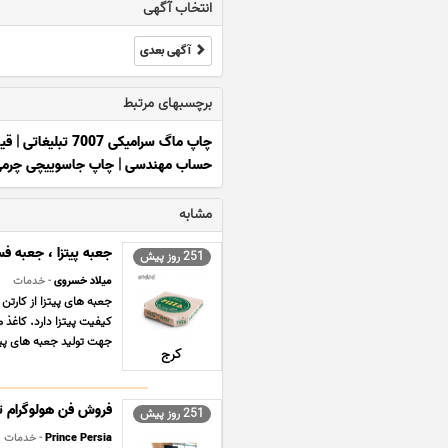
انتخاب آگهی
آگهی بعدی
برچسبهای مرتبط
چاپ ماگ سرامیکی 7007 تبلیغاتی
|
قی
حساب مهندسی
|
چاپ جاسوییچی چرم
مشابه
جعبه پیتزا ، جعبه ف
251 روز پیش
میلاد خسروی
- خدمات
کیفیت پیتزا دارد. کاغذ م
جهت تولید جعبه های پیتزا
کرج
فروش فن هولوگرام تب
251 روز پیش
Prince Persia
- خدمات