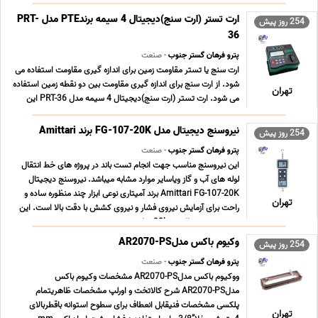
استفاده به ... ...
ارت تستر (ارت سنج)دیجیتال 4 سیمه برندPTE مدل PRT-
254 روز پیش
36
پترو فرهان گستر جنوب
- صنعت
ارت سنج یا تستر مقاومت زمین برای اندازه گیری مقاومت استفاده می
شود. از ارت سنج برای اندازه گیری مقاومت بین دو نقطه زمین استفاده
تهران
می شود. ارت تستر (ارت سنج)دیجیتال 4 سیمه مدل PRT-36 این
دستگاه قابلیت تست با دو یا سه یا چهار سیم را دارد . ارت سنج چهار
سیمه به همراه چهار عدد پایه اتص ... ...
نیروسنج دیجیتال مدل FG-107-20K برند Amittari
254 روز پیش
پترو فرهان گستر جنوب
- صنعت
این نیروسنج مناسب جهت انجام تست باند در پروژه های خط انتقال
لوله های آب و گاز ویاسایر موارد مشابه میباشد. نیروسنج دیجیتال
Amittari FG-107-20K برند آمیتاری نوعی ابزار چند منظوره ساده و
تهران
راحت برای آزمایش نیروی فشار و نیروی کشش با دقت بالا است. این
نیروسنج دیجیتال رنج 20k مناسب جهت ت ... ...
وکیوم باکس مدلAR2070-PS
254 روز پیش
پترو فرهان گستر جنوب
- صنعت
ووکیوم باکس مدلAR2070-PS مشخصات وکیوم باکس
مدلAR2070-PS شرح کالاتخت و اورلپ مشخصات ظاهریتمام
پلکسی مشخصات فنیقابل انعطاف برای سطوح استوانه باقطربالای
تهران