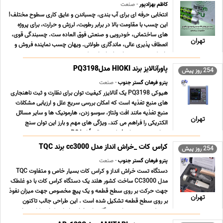
کاظم بهزادپور
- صنعت
انتخابی حرفه ای برای آب بندی، چسباندن و عایق کاری سطوح مختلف!
این چسب با مقاومت بالا در برابر رطوبت، لرزش و حرارت، برای پروژه
های ساختمانی، خودرویی و صنعتی فوق العاده ست. چسبندگی قوی،
تهران
انعطاف پذیری عالی، ماندگاری طولانی. ویهان چسب نماینده فروش و
وارد کننده چسب های پلی اورتان ترکیه ... ...
پاورآنالایز برند HIOKI مدلPQ3198
254 روز پیش
پترو فرهان گستر جنوب
- صنعت
هیوکی PQ3198 یک آنالایزر کیفیت توان برای نظارت و ثبت ناهنجاری
های منبع تغذیه است که امکان بررسی سریع علل و ارزیابی مشکلات
منبع تغذیه مانند افت ولتاژ، سوسو زدن، هارمونیک ها و سایر مسائل
تهران
الکتریکی را فراهم می کند. ویژگی های مهم و بارز این توان سنج
هدایت سنسورهای فعلی مستقیماً از PQA ... ...
کراس کات _خراش انداز مدل cc3000 برند TQC
254 روز پیش
پترو فرهان گستر جنوب
- صنعت
دستگاه تست خراش انداز و کراس کات بسیار خاص و متفاوت TQC
مدل CC3000 ساخت کشور هلند یک دستگاه کراس کات با دو غلطک
جهت حرکت بر روی سطح قطعه و یک پیچ مخصوص جهت میزان نفوذ
تهران
بر روی سطح قطعه تشکیل شده است . این طراحی جالب تاکنون
توسط هیچ برندی برای دستگاه های خراش انداز و کراس کات به این ...
...