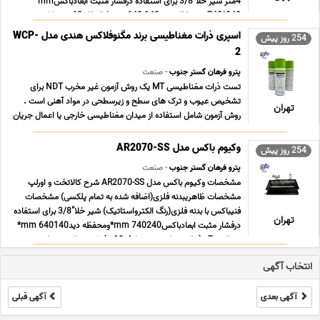
4متر شیر خلا”3/8 برای استفاده درفشار مثبت ابعادباکسmm
740*240 و محفظه دید mm 640 140*باارتفاعmm 62کل
ودرداخلmm50 وزنباکسkg4.7،باکس ... ...
اسپری ذرات مغناطیسی برند مگنوفلاکس هندی مدل WCP-
254 روز پیش
2
پترو فرهان گستر جنوب
- صنعت
تست ذرات مغناطیسی MT یک روش آزمون غیر مخرب NDT برای
تشخیص عیوب و ترک های سطح و زیرسطحی در مواد آهنی است .
تهران
روش آزمون شامل استفاده از میدان مغناطیسی خارجی یا اعمال جریان
الکتریکی در داخل ماده است که شار مغناطیسی را در مواد تولید می
کند . سپس ذرات رنگی قابل مشاهده بر روی سطح تست با ... ...
وکیوم باکس مدل AR2070-SS
254 روز پیش
پترو فرهان گستر جنوب
- صنعت
مشخصات وکیوم باکس مدل AR2070-SS شرح کالاتخت و اورلپ
مشخصات ظاهریبدنه فلزی(اضافه شده به تمام پلکسی) مشخصات
فنیباکس با بدنه فلزی(رنگ الکترواستاتیک) شیر خلا”3/8 برای استفاده
تهران
درفشار مثبت ابعادباکسmm 740240*ومحفظه دیدmm 640140*
وزنباکسkg7،باکس با جعبه حملkg19.4 وکیوم باکس مدل
AR2070-S ... ...
انتخاب آگهی
آگهی بعدی
آگهی قبلی