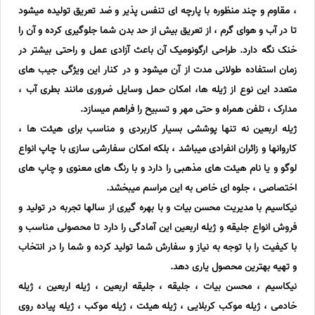
، مقاوم و چند منظوره با پارچه ای تنفس پذیر و ضد تعریق تولیده میشود
تا در آب و هوای گرم ، از تعریق بیش از حد بدن شما جلوگیری کرده و آن را
خنک نگه دارد. طراحی ارگونومیک آن باعث آزادی عمل و راحتی بیشتر در
زمان استفاده طولانی مدت از آن میشود و در کنار این ویژگی جیب های
متعدد این نوع از ژیله ها، امکان حمل وسایل ضروری مانند بطری آب ،
مدارک ، تلفن همراه و حتی مهر و تسبیح را فراهم میسازد.
ژیله اربعین نه تنها پوششی بسیار کاربردی و مناسب برای هیئت ها ،
کاروانها و زائران انفرادی میباشد ، بلکه امکان سفارشی سازی با چاپ انواع
لوگو و یا نام هیئت های مذهبی را دارد و با رنگ های معنوی و چاپ های
اختصاصی ، جلوه ای خاص به این مراسم میبخشد.
نیکاسیم با مدیریت محسن بیات و با بهره گیری از سالها تجربه در تولید و
فروش انواع جلیقه و ژیله اربعین این آمادگی را دارد تا محصولی مناسب و
با کیفیت را با توجه به نیاز و سفارش شما تولید کرده و شما را در انتخاب
و تهیه بهترین محصول یاری دهد.
نیکاسیم ، محسن بیات ، جلیقه ، جلیقه اربعین ، ژیله اربعین ، ژیله
خادمی ، ژیله موکب کربلایی ، ژیله هیئت ، ژیله موکب ، ژیله پیاده روی