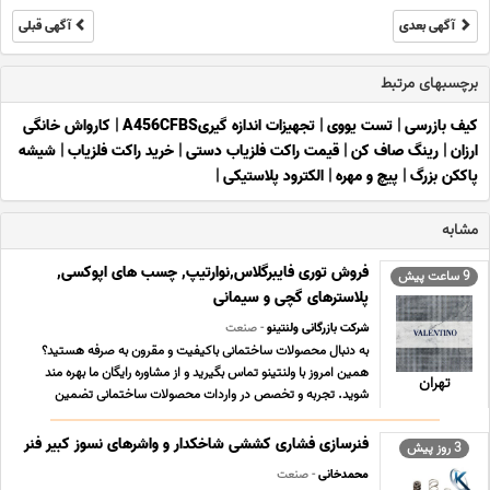
آگهی بعدی
آگهی قبلی
برچسبهای مرتبط
کیف بازرسی
|
تست یووی
|
تجهیزات اندازه گیریA456CFBS
|
کارواش خانگی
ارزان
|
رینگ صاف کن
|
قیمت راکت فلزیاب دستی
|
خرید راکت فلزیاب
|
شیشه
پاککن بزرگ
|
پیچ و مهره
|
الکترود پلاستیکی
|
مشابه
فروش توری فایبرگلاس,نوارتیپ, چسب های اپوکسی,
9 ساعت پیش
پلاسترهای گچی و سیمانی
شرکت بازرگانی ولنتینو
- صنعت
به دنبال محصولات ساختمانی باکیفیت و مقرون به صرفه هستید؟
همین امروز با ولنتینو تماس بگیرید و از مشاوره رایگان ما بهره مند
تهران
شوید. تجربه و تخصص در واردات محصولات ساختمانی تضمین
کیفیت و اصالت کالا قیمت گذای شفاف و رقابتی پشتیبانی و مشاوره
تخصصی برای انتخاب بهتر جهت مشاوره و فروش با ش ... ...
فنرسازی فشاری کششی شاخکدار و واشرهای نسوز کبیر فنر
3 روز پیش
محمدخانی
- صنعت