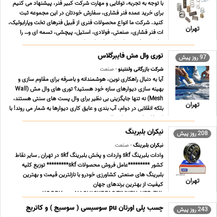
با توجه به تجربه، توانایی و مهارت شرکت کبیر فنر، پیشنهاد می کنیم
برای خرید عمده فنر فشاری، سفارش خودتان در این مجموعه ثبت
کنید. شرکت ما انواع محصولات فنری از قبیل فنرهای تخت وپارابولیک،
تهران
ات فنر فشاری، صنعتی، فولادی، استیل، پیچشی، تسمه ای و… را
تولید و عرضه می کند که برای راهنمایی ... ...
توری وال مش فایبرگلاس
97 روز پیش
شرکت بازرگانی ولنتینو
- صنعت
آیا به دنبال راهکاری نوین، هوشمندانه و باصرفه برای مقاوم سازی و
بهینه سازی دیوارهای سازه خود هستید؟ توری های وال مش (Wall
Mesh) نه تنها جایگزینی بی نظیر برای وال پست های سنتی هستند،
تهران
بلکه انقلابی در دوام، آب بندی و عایق کاری دیوارها به شمار می روند! با
استفاده از توری های وال مش، ... ...
نیکران بلبرینگ
208 روز پیش
نیکران بلبرینگ
- صنعت
وادات بلبرینگ skf واردات و پخش بلبرینگ skf در تهران , سایر نقاط
کشور *********عامل فروش محصولات skf********* توزیع کلیه
بلبرینگ های صنعتی کشاورزی خودرو با نازلترین قیمت و بهترین
تهران
کیفیت از بهترین برندهای جهان
KG,DPI,koyo,NACHI,SKF,FAG,TIMKEN ,URB ,ZKL,...............
توزیع کننده ی ... ...
چسب پلی اورتان pu سوسیسی ( سوسیج ) و کاتریج
243 روز پیش