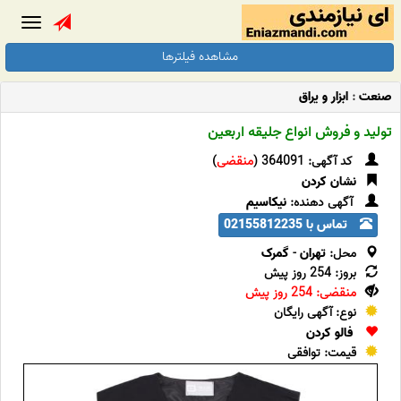
Toggle
gation
مشاهده فیلترها
صنعت
:
ابزار و یراق
تولید و فروش انواع جلیقه اربعین
کد آگهی: 364091 (
منقضی
)
نشان کردن
آگهی دهنده:
نیکاسیم
تماس با 02155812235
محل:
تهران
-
گمرک
بروز: 254 روز پیش
منقضی: 254 روز پیش
نوع: آگهی رایگان
فالو کردن
قیمت: توافقی