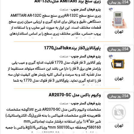
زبری سنج برند AMITARI مدلAR-132C
254 روز پیش
پترو فرهان گستر جنوب
- صنعت
زبری سنج سطح AR-132Cزبری سنج سطح AMITTARI AR-132C
دستگاهی دقیق و پرتابل برای اندازه گیری و ارزیابی میزان زبری سطح
قطعات مختلف است. این ابزار به صورت غیر مخرب و با استفاده از
تهران
پروب حساس، مقادیر مختلف زبری سطح را بر اساس استانداردهای
بین المللی اندازه گیری می کند. با دقت و سرعت بالا ... ...
پاورآنالایزر3فاز برندFlukeمدل1770
254 روز پیش
پترو فرهان گستر جنوب
- صنعت
پاور آنالایزر 3 فاز فلوک مدل 1770 قابلیت اندازه گیری و عیب یابی
پارامتر های برق 3 فاز را دارا می باشد این دستگاه میتواند مستقیما از
مدار تغذیه کند و به سرعت و آسانی کلیه پارمتر های کیفیت توان سه
تهران
فاز را اندازه گیری نماید. پاورآنالایزر 3 فاز فلوک مدل 1770 به شما
امکان اندازه گیری و ... ...
وکیوم باکس مدل AR2070-SC
254 روز پیش
پترو فرهان گستر جنوب
- صنعت
مشخصات وکیوم باکس مدل AR2070-SC شرح کالاگوشه مشخصات
ظاهریبدنه فلزی مشخصات فنیباکس با بدنه فلزی(رنگ الکترواستاتیک)
شیر خلا”1/4 برای استفاده درفشار مثبت ابعادباکسmm
تهران
580160*ومحفظه دیدmm 500100* وزنباکسkg3/6،باکس با جعبه
حملkg16 وکیوم باکس مدل AR2070-SCدارای 3 عدد پمپ مورد