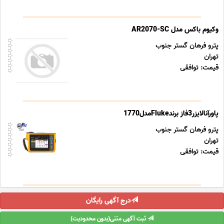
وکیوم باکس مدل AR2070-SC
پترو فرهان گستر جنوب
تهران
قیمت: توافقی
پاورآنالایزر3فاز برندFlukeمدل1770
پترو فرهان گستر جنوب
تهران
قیمت: توافقی
درج آگهی رایگان
ثبت آگهی متنی(بدون محدودیت)