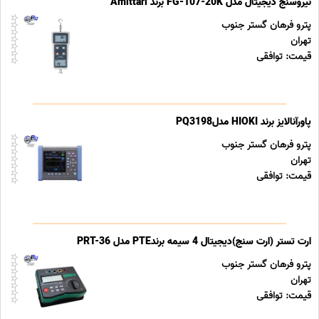
نیروسنج دیجیتال مدل FG-107-20K برند Amittari
پترو فرهان گستر جنوب
تهران
قیمت: توافقی
پاورآنالایز برند HIOKI مدلPQ3198
پترو فرهان گستر جنوب
تهران
قیمت: توافقی
ارت تستر (ارت سنج)دیجیتال 4 سیمه برندPTE مدل PRT-36
پترو فرهان گستر جنوب
تهران
قیمت: توافقی