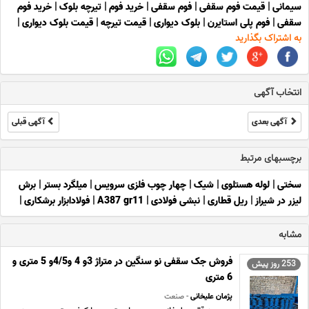
سیمانی
|
قیمت فوم سقفی
|
فوم سقفی
|
خرید فوم
|
تیرچه بلوک
|
خرید فوم
سقفی
|
فوم پلی استایرن
|
بلوک دیواری
|
قیمت تیرچه
|
قیمت بلوک دیواری
|
به اشتراک بگذارید
انتخاب آگهی
آگهی بعدی
آگهی قبلی
برچسبهای مرتبط
سختی
|
لوله هستلوی
|
شیک
|
چهار چوب فلزی سرویس
|
میلگرد بستر
|
برش
لیزر در شیراز
|
ریل قطاری
|
نبشی فولادی
|
A387 gr11
|
فولادابزار برشکاری
|
مشابه
فروش جک سقفی نو سنگین در متراژ 3و 4 و4/5و 5 متری و
253 روز پیش
6 متری
پژمان علیخانی
- صنعت