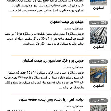
مجموعه قالب علیخانی در زمره جامع ترین و با کیفیت ترین مجموعه
خرید و فروش تجهیزات قالب بندی، بتن ریزی و داربست فلزی در
اصفهان
اصفهان بوده و قادر به ارسال تمامی تجهیزات به سراسر کشور است.
فعالیت مجموعه جک و قالب پژمان علیخانی در زمینه تولید قالب فلزی
در مدلها و اندازه های مختلف ، تولید جک ... ...
میلگرد زیر قیمت اصفهان
253 روز پیش
اسماعیلی
- صنعت
فروش میلگرد 4 متری برای ستون طبقات سایز میلگرد ها 16 می باشد
قیمت زیر قیمت شاخه وزن از 1 تا 30 تن اگر سفارش دیگه ای دارید
تماس بگیرید میلگرد ها نو و بدون زنگ زدگی می باشند ...
اصفهان
فروش یو و خرک فنداسیون زیر قیمت اصفهان
253 روز پیش
اسماعیلی
- صنعت
فروش میلگرد راستا و یو و خرک با میلگرد 14 و 16 جهت فنداسیون
خم شده با سایز دلخواه شما زیر قیمت میلگرد کارخانه **** بدون هزینه
خم **** هر ابعاد و سایز که مورد نیاز شما باشد میلگرد ها سیاه و فاقد
اصفهان
زنگ زدگی می باشد ...
بولت، کفی، رول بلت، بیس پلیت، صفحه ستون
253 روز پیش
اسماعیلی
- صنعت