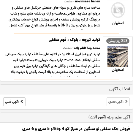
novinsaze banan
- صنعت
ساخت سازه های فلزی و سوله های صنعتی جرثقیل های سقفی و
دروازه ای مشاوره، طراحی،محاسبه و ارائه ی نقشه های سازه و شاپ
دراوینگ کرکره پوشش سقف و اجرای پوشش انواع خدمات برشکاری
اصفهان
شامل رول بازکن و برش CNC با پلاسما فروش انواع ورق آلات شامل
ورق سیاه و رنگی و پروفیل ✅تنها دارنده استاندارد ... ...
تولید تیرچه ، بلوک ، فوم سقفی
253 روز پیش
محمد رضا کاظم زاده
- صنعت
تولید تیرچه با لیبل استاندارد در اندازه های مختلف تولید بلوک سیمانی
سقفی ارتفاع ٣٠،٢٥،١٥،١٠ تولید بلوک دیواری ته بسته تولید فوم
سقفی در ابعاد مختلف و چگالی های گوناگون تولید ورق فوم پلی
اصفهان
استایرن از ضخامت یک سانتیمتر به بالا قیمت رقابتی با کیفیت بالا
هدف مجموعه ماست قبل از خرید برا ... ...
انتخاب آگهی
آگهی بعدی
آگهی قبلی
آگهی‌های ویژه {آهن آلات}
فروش جک سقفی نو سنگین در متراژ 3و 4 و4/5و 5 متری و 6 متری