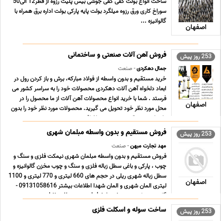
ساخت انواع بولت کفی کفی جوشی بیس پلیت رزوه از قطر12 الی50
سوراخ کاری ورق رزوه میلگرد بولت پایه پارکی بولت اداره برق همراه با
گالوانیزه ...
اصفهان
فروش آهن آلات صنعتی و ساختمانی
253 روز پیش
جمال دهکردی
- صنعت
خرید مستقیم و بدون واسطه از فولاد مبارکه، برش و باز کردن رول در
ابعاد دلخواه آهن آلات دهکردی محصولات خود را به سراسر کشور می
فرستد . شما با خرید انواع محصولات آهن آلات از ما محصول را در
اصفهان
محل مورد نظر خود تحویل می گیرید. محصولات مورد نظر خود را بدون
واسطه و مستقیم بدون هزینه اضافی ... ...
فروش مستقیم و بدون واسطه مبلمان شهری
253 روز پیش
مهد تجارت میهن
- صنعت
فروش مستقیم و بدون واسطه مبلمان شهری نیمکت فلزی و سنگ و
چوب ، پارکی و باغی سطل زباله فلزی و سنگ و چوب مخزن گالوانیزه و
سطل زباله شهری ریلی در حجم های 660 لیتری و 770 لیتری و 1100
اصفهان
لیتری المان شهری و المان شهدا اطلاعات بیشتر 09131058616 -
گلدسته سایت https//www.mahdetejarat.com ... ...
ساخت سوله و اسکلت فلزی
253 روز پیش