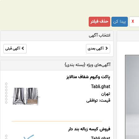
پیدا کن
حذف فیلتر
X
انتخاب آگهی
آگهی بعدی
آگهی قبلی
آگهی‌های ویژه {بسته بندی}
پاکت وکیوم شفاف متالایز
Tabli.ghat
تهران
قیمت: توافقی
فروش کیسه زباله بند دار