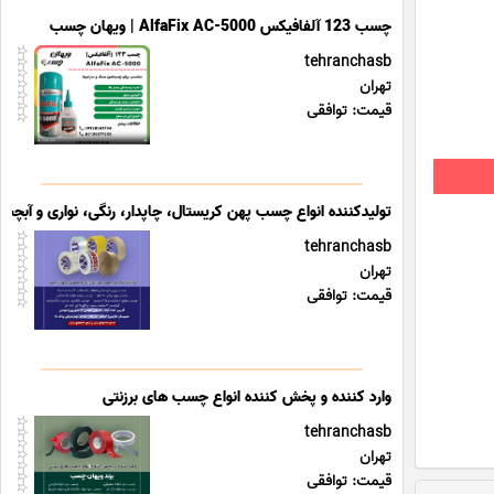
چسب 123 آلفافیکس AlfaFix AC-5000 | ویهان چسب
tehranchasb
تهران
قیمت: توافقی
تولیدکننده انواع چسب پهن کریستال، چاپدار، رنگی، نواری و آبچس
tehranchasb
تهران
قیمت: توافقی
وارد کننده و پخش کننده انواع چسب های برزنتی
tehranchasb
تهران
قیمت: توافقی