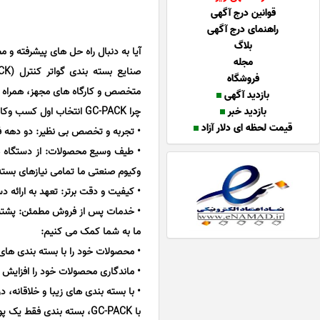
قوانین درج آگهی
راهنمای درج آگهی
بلاگ
آیا به دنبال راه حل های پیشرفته و
مجله
فروشگاه
متخصص و کارگاه های مجهز، همراه 
بازدید آگهی
بازدید خبر
چرا GC-PACK انتخاب اول کسب وکارهاست؟
قیمت لحظه ای دلار آزاد
• تجربه و تخصص بی نظیر: دو دهه ف
• طیف وسیع محصولات: از دستگاه ها
وکیوم صنعتی ما تمامی نیازهای بست
• کیفیت و دقت برتر: تعهد به ارائه 
• خدمات پس از فروش مطمئن: پشتیب
ما به شما کمک می کنیم:
• محصولات خود را با بسته بندی های
• ماندگاری محصولات خود را افزایش 
• با بسته بندی های زیبا و خلاقانه، در
با GC-PACK، بسته بندی فقط یک پوشش نیست؛ یک مزیت رقابتی است!