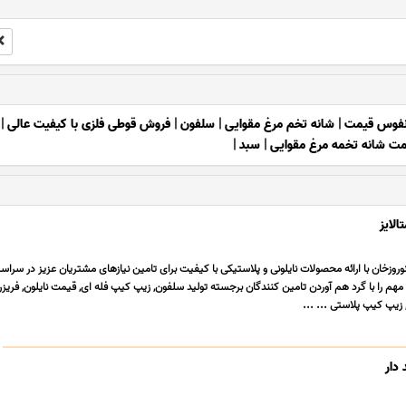
انفوس قیمت
|
شانه تخم مرغ مقوایی
|
سلفون
|
فروش قوطی فلزی با کیفیت عالی
|
مت شانه تخمه مرغ مقوایی
|
سبد
|
لایز
وروزخان با ارائه محصولات نایلونی و پلاستیکی با کیفیت برای تامین نیازهای مشتریان عزیز در سراس
م را با گرد هم آوردن تامین کنندگان برجسته تولید سلفون, زیپ کیپ فله ای, قیمت نایلون, فریزر 
 زیپ کیپ پلاستی ... ...
دار