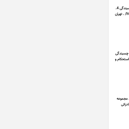
مناسب برای چسباندن سنگ نما و سرامیک 1. قدرت چسبندگی بسیار بالا 2. گیرایی در چسباندن سریع 3. افزایش سرعت چسبندگی 4.
قوی تر شدن اتصال 5. گرفتن آنی دو سطح . اطلاعات بیشتر 09198041794 09129577292 . https//vihanchasb.com/ . تهران
ا چسبندگی
استحکام و
. مجموعه
دراتی