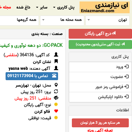
پنل کاربری
سایر
داغ شده
مجله خ
تهران
همه محله ها
همه گروهها
درج آگهی رایگان
صنعت
:
بسته بندی
ثبت آگهی متنی(بدون محدودیت)
GC-PACK: دو دهه نوآوری و کیفیت در صنعت بسته بندی ایران!
کد آگهی: 364136 (
منقضی
)
پنل کاربری
نشان کردن
ورود
آگهی دهنده:
yasna web
تماس با 09121173904
عضویت
محل:
تهران
-
تهران‌سر
فراموشی رمز عبور
بروز: 251 روز پیش
دانلود اپلیکیشن
منقضی: 251 روز پیش
نوع: آگهی رایگان
اطلاعات
فالو کردن
قیمت: توافقی
هر ستاره هر روز 3 هزار تومان
تعرفه آگهی ویژه