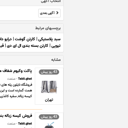
انتخاب آگهی
آگهی بعدی
برچسبهای مرتبط
سبد پلاستیکی
|
کارتن گوشت
|
درایو د
تیوپی
|
کارتن بسته بندی ال ای دی
|
قی
مشابه
پاکت وکیوم شفاف متا
43 روز پیش
Tabli.ghat
- صنعت
فروشگاه نایلون پله های ن
همت گمارده است و این مه
کیسه زباله, سفره کاغذی,
تهران
فروش کیسه زباله بند 
43 روز پیش
Tabli.ghat
- صنعت