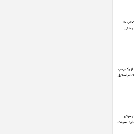
تخاب ها
 و حتی
 از یک پمپ
 تمام استیل
 موتور
نماید. سرعت