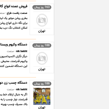
فروش عمده انواع گالن روغن موتور 
163 روز پیش
صنعت پلاست طراح
- صنع
بطری روغن موتور یک لیتر
برای نگه داری انواع روغ
امکان انتخاب نگ درب بطر
تهران
دستگاه وکیوم ویستاپ
188 روز پیش
nik bakht
- صنعت
دیگر نگران اکسیداسیون،
وکیوم قدرتمند، محیطی کام
این دستگاه تضمین کننده 
تهران
دستگاه چسب زن دوموت
188 روز پیش
nik bakht
- صنعت
اگر به دنبال ارتقاء خط 
قدرتمند، نوار چسب را به
بالا، مصرف چسب بهینه و 
تهران