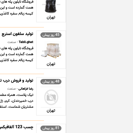
فروشگاه نایلون پله های ن
همت گمارده است و این مه
کیسه زباله, سفره کاغذی,
تهران
تولید سلفون استرچ
45 روز پیش
Tabli.ghat
- صنعت
فروشگاه نایلون پله های ن
همت گمارده است و این مه
کیسه زباله, سفره کاغذی,
تهران
تولید و فروش درب تیو
48 روز پیش
رضا فراهانی
- صنعت
تیک پلاست، همراه مطمئن
درب خمیردندان، کرم، ژل
مشتریان شماست. استفاده 
تهران
چسب 123 آلفافیکس AlfaFix AC-5000 | ویهان چسب
81 روز پیش