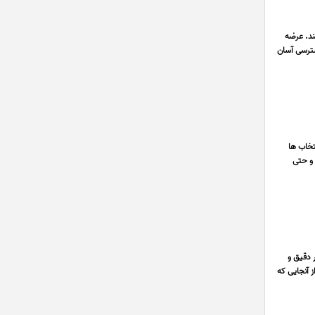
کند. عرضه
سترسی آسان
تخاب ها
 و حتی
 دقیق و
شود. از آنجایی که