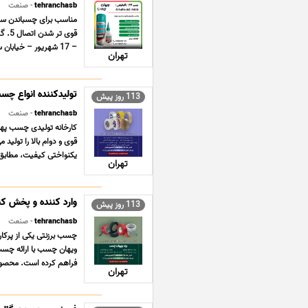
tehranchasb
- صنعت
– 17 شهریور – خیابان سر حد شمالی – پلاک 329 ... ...
تهران
تولیدکننده انواع چس
113 روز پیش
tehranchasb
- صنعت
کارخانه تولیدی چسب پهن
قوی و دوام بالا را تول
یکنواختی کیفیت، مطابق با
تهران
وارد کننده و پخش کن
113 روز پیش
tehranchasb
- صنعت
چسب برزنتی یکی از پرکا
ویهان چسب با ارائه چسب
فراهم کرده است. محصولات
تهران