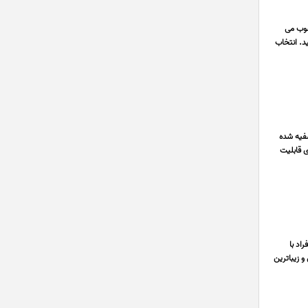
سوب می
د. انتخاب
 تصفیه شده
ی قابلیت
اد با
 زیباترین