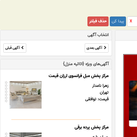
پیدا کن
حذف فیلتر
X
انتخاب آگهی
آگهی بعدی
آگهی قبلی
آگهی‌های ویژه {اثاثیه منزل}
مرکز پخش مبل فرانسوی ارزان قیمت
زهرا نامدار
تهران
قیمت: توافقی
مرکز پخش پرده برقی