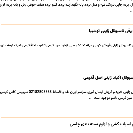
ل, پرده چاپی نارمک, قپه و میل پرده, پایه نگهدارنده پرده, گیره پرده هفت حوض, ریل و پایه پرده, لواز
..
قی ناسیونال ژاپنی توشیبا
ناسیونال ژاپنی فروش کرسی مبله تختشو طبی تولید میز کرسی تاشو و لحافکرسی شیک ترمه مدرن
ونال اکبند ژاپنی اصل قدیمی
کرسی برقی اکبند ناسیونال ژاپنی خرید و فروش ارسال فوری سراسر ایران نقد و اقساط 2808888
میز کرسی تاشو موجود است ...
اسباب کشی و لوازم بسته بندی چلسی