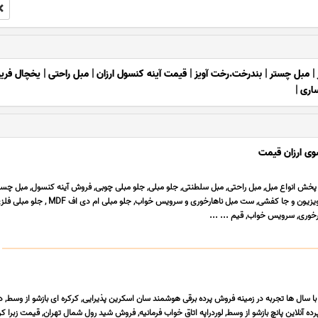
|
مبل چستر
|
بندرخت.رخت آویز
|
قیمت آینه کنسول ارزان
|
مبل راحتی
|
یخچال فریز
اری
|
وی ارزان قیمت
و پخش انواع مبل, مبل راحتی, مبل سلطنتی, جلو مبلی, جلو مبلی چوبی, فروش آینه کنسول, مبل چست
ست آینه کنسول، میز تلویزیون و جا کفشی, ست مبل ناهارخوری و سرویس خواب, جلو مبل
ارخوری, سرویس خواب, قیم ... ...
با سال ها تجربه در زمینه فروش پرده برقی هوشمند سان اسکرین پذیرایی, کرکره ای بازشو از وسط, د
ده آنلاین پانچ بازشو از وسط, لوردراپه اتاق خواب فرمانیه, فروش شید رول شمال تهران, قیمت زبرا کر