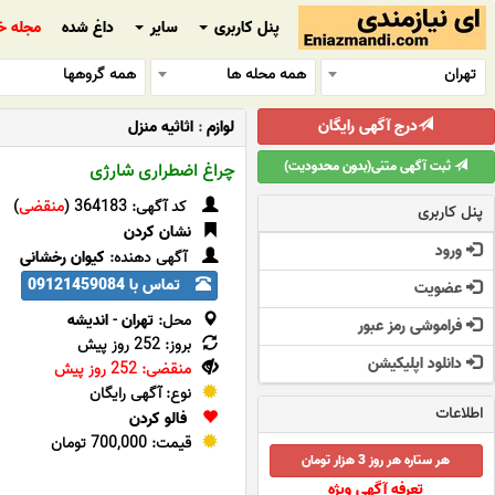
پنل کاربری
سایر
داغ شده
مجله خ
تهران
همه محله ها
همه گروهها
درج آگهی رایگان
لوازم
:
اثاثیه منزل
ثبت آگهی متنی(بدون محدودیت)
چراغ اضطراری شارژی
کد آگهی: 364183 (
منقضی
)
پنل کاربری
نشان کردن
ورود
آگهی دهنده:
کیوان رخشانی
تماس با 09121459084
عضویت
محل:
تهران
-
اندیشه
فراموشی رمز عبور
بروز: 252 روز پیش
دانلود اپلیکیشن
منقضی: 252 روز پیش
نوع: آگهی رایگان
اطلاعات
فالو کردن
قیمت: 700,000 تومان
هر ستاره هر روز 3 هزار تومان
تعرفه آگهی ویژه