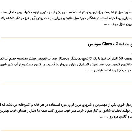
 و خرید مبل از اهیمت ویژه ای برخوردار است؟ مبلمان یکی از مهمترین لوازم دکوراسیون داخلی مح
سیاری پیدا کرده است. در هنگام خرید مبل علاوه بر زیبایی، راحت بودن آن را نیز در نظر داشته باشی
ن منزل روح ... ...
 آب Claro سوییس
فن آوری برتر سوییس.. تصفیه 150لیتر آب تنها با یک کارتریج نمایشگر دیجیتال ضد آب تعویض فیلتر محاسبه حجم آب
ا بالاترین کیفیت پایه ضد لغزش لاستیکی دارای درپوش با قابلیت پر کردن مستقیم از آب شیر شهر
درب یخچال به لحاظ طراحی ... ...
نهار خوری یکی از مهمترین و ضروری ترین لوازم مورد استفاده در هر خانه و آشپزخانه می باشد که افر
وانند لحضات شادی در کنار هم با خرید میز خوب سپری کنند همه ما دنبال راهنمای خرید بهترین و
و گالری مرواری ... ...