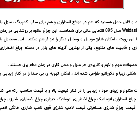
ت و قابل حمل هستید که هم در مواقع اضطراری و هم برای سفر، کمپینگ، منزل یا
محل کار کاربردی باشد، چراغ شارژی Weidasi مدل 895 انتخابی عالی برای شماست. این چراغ علاوه بر روشنایی در زمان
خروجی USB را دارد و با این پورت ، امکان شارژ موبایل و وسایل دیگر را نیز فراهم میکند . این محصول با
ی و قابلیت های متنوع، یکی از بهترین گزینه های بازار در دسته چراغ اضطراری
صولات مهم و لازم و کاربردی هر منزل و محل کاری در زمان قطع برق هستند .
لی زیبا و دکوراتیو طراحی شده اند ، امکان تهویه ی بی صدا را در کنار زیبایی ب
ات متنوع و زیبای خود ، زیبایی را در کنار کیفیت بالا و با قیمت مناسب ارائه می کن
چراغ اضطراری اتوماتیک چراغ اضطراری اتوماتیک دیواری چراغ اضطراری شارژی چرا
 قیمت چراغ شارژی مسافرتی قیمت لامپ شارژی قوی لامپ شارژی خانگی لامپ