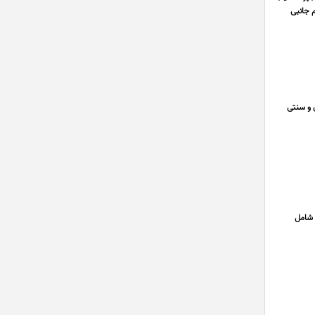
م جانبی
 و سنتی
0218 سرویس کامل کرسی شامل