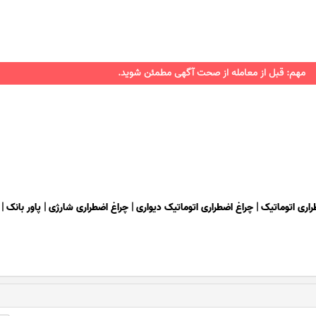
مهم: قبل از معامله از صحت آگهی مطمئن شوید.
راری اتوماتیک
|
چراغ اضطراری اتوماتیک دیواری
|
چراغ اضطراری شارژی
|
پاور بانک
|