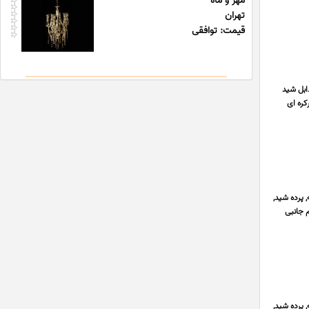
مهر و ماه
تهران
قیمت: توافقی
ابل شید
کره ای
اپه, پرده شید,
م جانبی
اپه, پرده شید,