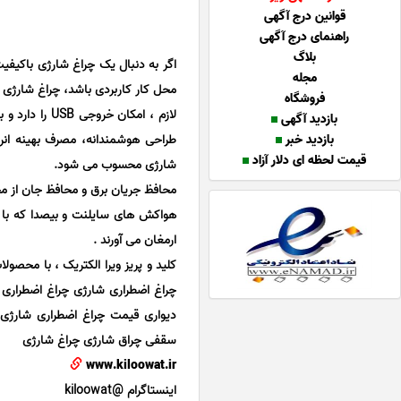
قوانین درج آگهی
راهنمای درج آگهی
بلاگ
اگر به دنبال یک چراغ شارژی باکیفی
مجله
فروشگاه
لازم ، امکان 
بازدید آگهی
بازدید خبر
طراحی هوشمندانه، مصرف بهینه انرژ
قیمت لحظه ای دلار آزاد
شارژی محسوب می شود.
محافظ جریان برق و محافظ جان از مح
هواکش های سایلنت و بیصدا که با شک
ارمغان می آورند .
کلید و پریز ویرا الکتریک ، با محصول
چراغ اضطراری شارژی چراغ اضطراری 
دیواری قیمت چراغ اضطراری شارژی
سقفی چراق شارژی چراغ شارژی
www.kiloowat.ir
اینستاگرام @kiloowat