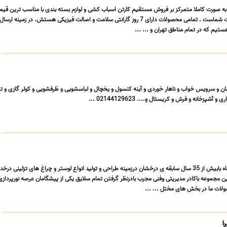
به صورت کاملا متمرکز بر فروش مستقیم کارتن اسباب کشی و لوازم بسته بندی با مناسب ترین قیم
بالاترین کیفیت در خدمت شماست . تمامی محصولات دارای 7 روز گارانتی سلامت و اصالت فیزیکی هستش. در زمینه ا
ستیم که در تمام مناطق تهران و ... ...
مان و سرویس خواب و ناهار خوردی و آینه کنسول و یخچال و لباسشویی و ظرفشویی و کولر گازی و تل
آشپزخانه و فرش و کریستال و.... 02144129623 ...
صنایع لوسترسازی مهروماه بابیش از 35 سال سابقه ی درخشان درزمینه طراحی و تولید انواع لوستر و چراغ های تزئینی در
ن مجموعه باکادر مدیریتی وفنی مجرب بادرنظر گرفتن تمام سلایق یکی از پیشگامان عرصه نورپرداز
ولات ما در بخش های مختل ... ...
ا