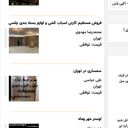
آگهی قبلی
فروش مستقیم کارتن اسباب کشی و لوازم بسته بندی چلسی
ر
|
محمدرضا مهدوی
تهران
قیمت: توافقی
سمساری در تهران
ر فیلد,
علی عباسی
ی ام دی اف MDF , جلو مبلی فلزی, مبل
تهران
قیمت: توافقی
لوستر مهر وماه
ابل شید
کره ای