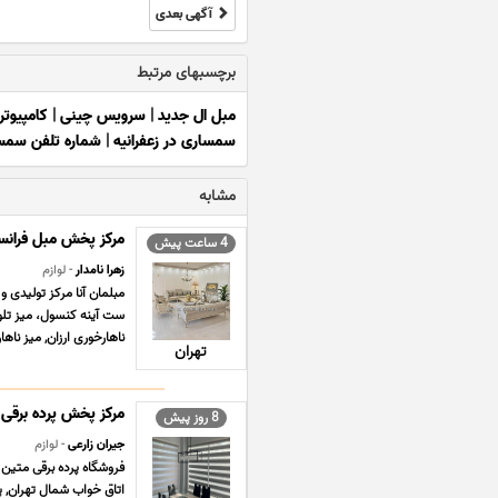
آگهی بعدی
برچسبهای مرتبط
مبل ال جدید
|
سرویس چینی
|
کامپیوتر
سمساری در زعفرانیه
|
شماره تلفن سمس
مشابه
مرکز پخش مبل فرانس
4 ساعت پیش
زهرا نامدار
- لوازم
مبلمان آنا مرکز تولیدی 
ناهارخوری ارزان, میز ناه
تهران
مرکز پخش پرده برقی
8 روز پیش
جیران زارعی
- لوازم
فروشگاه پرده برقی متین 
اتاق خواب شمال تهران, پر