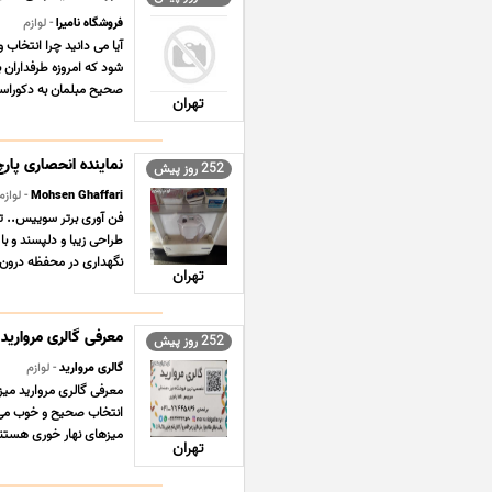
فروشگاه نامیرا
- لوازم
آیا می دانید چرا انتخاب
شود که امروزه طرفداران ب
صحیح مبلمان به دکوراسیو
تهران
نماینده انحصاری پارچ تصفیه
252 روز پیش
Mohsen Ghaffari
- لوازم
طراحی زیبا و دلپسند و ب
نگهداری در محفظه درون 
تهران
معرفی گالری مروارید
252 روز پیش
گالری مروارید
- لوازم
معرفی گالری مروارید میز 
انتخاب صحیح و خوب می ت
میزهای نهار خوری هستند 
تهران