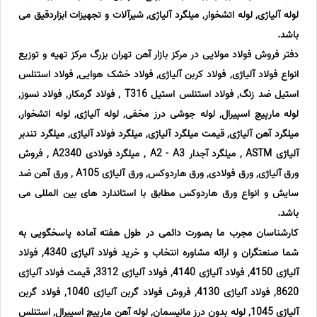
لوله آلیاژی, لوله اتشخوار, میلگرد آلیاژی, شیرآلات و تجهیزات ابزاردقیق می
باشد.
دفتر فروش فولاد مولایی در مرکز بازار آهن تهران بزرگ مرکز تهیه و توزیع
انواع فولاد آلیاژی, فولاد کربن آلیاژی, فولاد خشک هوایی, فولاد استنلس
استیل ضد زنگ, فولاد استنلس استیل T316 , فولاد گرمکار, فولاد نسوز,
لوله مارپیچ اسپیرال, لوله جوشی درز مخفی, لوله آلیاژی, لوله اتشخوار,
میلگرد آهن آلیاژی, قیمت میلگرد آلیاژی, میلگرد فولاد آلیاژی, میلگرد تندبر
آلیاژی ASTM , میلگرد آجدار A2 - A3 , میلگرد فولادی A2340 , فروش
ورق آلیاژی, ورق فولادی, ورق هاردوکس, ورق آلیاژی A105 , ورق آهن ضد
سایش و انواع ورق هاردوکس مطابق با استاندارد های بین المللی می
باشد.
کارشناسان مجرب ما بصورت دائمی در طول هفته آماده پاسخگویی به
شما صنعتگران و ارائه مشاوره انتخاب و خرید فولاد آلیاژی 4340, فولاد
آلیاژی 4150, فولاد آلیاژی 4140, فولاد آلیاژی 3312, قیمت فولاد آلیاژی
8620, فولاد آلیاژی 4130, فروش فولاد گربن آلیاژی 1040, فولاد گربن
آلیاژی 1045, لوله بدون درز مانیسمان, لوله آهن مارپیچ اسپیرال, استنلس