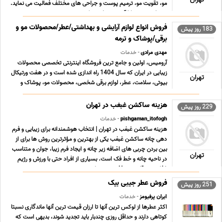
مو، تقویت مو، ترمیم پوست و جراحی های مختلف فعالیت می نماید.
پرسنل مجرب و کارآزموده در این مرکز ... ...
فروش انواع لوازم آرایشی و بهداشتی/عطر/محصولات مو و
183 روز پیش
برقی/پوشاک و ترمه
مهدی مرادی
- خدمات
آرومیس، اولین و جامع ترین فروشگاه اینترنتی تخصصی محصولات
زیبایی در ایران که سال 1404 راه اندازی شده است و در هفت ورتیکال
تهران
بیوتی، سلامت، عطر، لوازم برقی شخصی، محصولات مو، پوشاک و
صنایع دستی، محصولات بیش از 1000 برند معتبر را عرضه می کند.
آرومیس با تنوعی بالغ بر 10 هزار کالای متفاوت ... ...
هزینه ساکشن غبغب در تهران
229 روز پیش
pishgaman_itofogh
- خدمات
هزینه ساکشن غبغب در تهران | انتخاب هوشمندانه برای زیبایی و فرم
دهی چانه ساکشن غبغب یکی از بهترین و مؤثرترین روش ها برای از
بین بردن چربی های اضافه زیر چانه و ایجاد فرم زیبا، جوان و متناسب
تهران
در ناحیه چانه و خط فک است. بسیاری از افراد حتی با ورزش و رژیم
غذایی نیز قادر به حذف چربی های ... ...
فروش عطر جیبی بیک
251 روز پیش
ایران پرفیومز
- خدمات
اکثر عطرها از لوکس ترین آنها تا ارزان قیمت ترین آنها ماندگاری نسبتا
کوتاهی دارند و حداقل روزی چندبار باید تجدید شوند، بدیهی است که