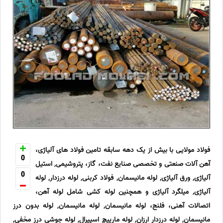
فولاد مولایی با بیش از یک دهه سابقه تامین فولاد های آلیاژی،
0
آهن آلات صنعتی و تخصصی صنایع نفت، گاز، پتروشیمی, استیل
0
آلیاژی, ورق آلیاژی, لوله مانیسمان, فولاد کربنی, لوله درزدار, لوله
آلیاژی, میلگرد آلیاژی و همچنین لوله کشی شامل لوله آهن،
اتصالات آهنی، فلنج، لوله مانیسمان, لوله مانیسمان, لوله بدون درز
مانیسمان, لوله درزدار ارزان, لوله مارپیچ اسپیرال, لوله جوشی درز مخفی,