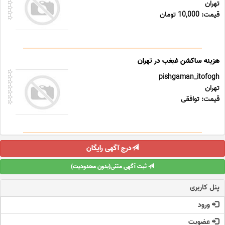
تهران
قیمت: 10,000 تومان
هزینه ساکشن غبغب در تهران
pishgaman_itofogh
تهران
قیمت: توافقی
درج آگهی رایگان
ثبت آگهی متنی(بدون محدودیت)
پنل کاربری
ورود
عضویت