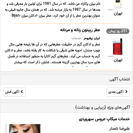
نام بیژن پاکزاد می باشد. که در سال 1981 برای اولین بار معرفی شد و
بعدها در سال 1987 به بازار عرضه شد. که در همان سال جایزه فیفی به
تهران
عنوان بهترین عطر را از آن خود کرد. عطر بیژن -ادکلن بیژن -Bijan
بیژن به خاطر طراحی و ... ...
عطر رپیتون زنانه و مردانه
251 روز پیش
ایران پرفیومز
- خدمات
عطر و ادکلن گرم در حقیقت عطرهایی که در آن ‌ها رایحه ‌هایی مثل
چوب صندل، ادویه ‌های شرقی یا شکلات به کار رفته باشد، عطر و ادکلن
گرم به حساب می آیند. عطرهای گرم اکثرا به منظور استفاده در فصل
تهران
‌های سرد سال بهترین گزینه هستند. شایان ذکر است که بیشتر
عطرهای گرم از ماندگاری بالاتری برخ ... ...
انتخاب آگهی
آگهی بعدی
آگهی قبلی
آگهی‌های ویژه {زیبایی و بهداشت}
خدمات میکاپ عروس سهروردی
علیرضا نامدار