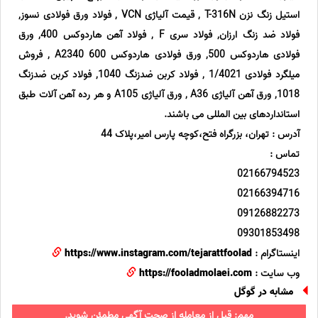
استیل زنگ نزن T-316N , قیمت آلیاژی VCN , فولاد ورق فولادی نسوز,
فولاد ضد زنگ ارزان, فولاد سری F , فولاد آهن هاردوکس 400, ورق
فولادی هاردوکس 500, ورق فولادی هاردوکس 600 A2340 , فروش
میلگرد فولادی 1/4021 , فولاد کربن ضدزنگ 1040, فولاد کربن ضدزنگ
1018, ورق آهن آلیاژی A36 , ورق آلیاژی A105 و هر رده آهن آلات طبق
استانداردهای بین المللی می باشند.
آدرس : تهران، بزرگراه فتح،کوچه پارس امیر،پلاک 44
تماس :
02166794523
02166394716
09126882273
09301853498
اینستاگرام :
https://www.instagram.com/tejarattfoolad
وب سایت :
https://fooladmolaei.com
مشابه در گوگل
مهم: قبل از معامله از صحت آگهی مطمئن شوید.