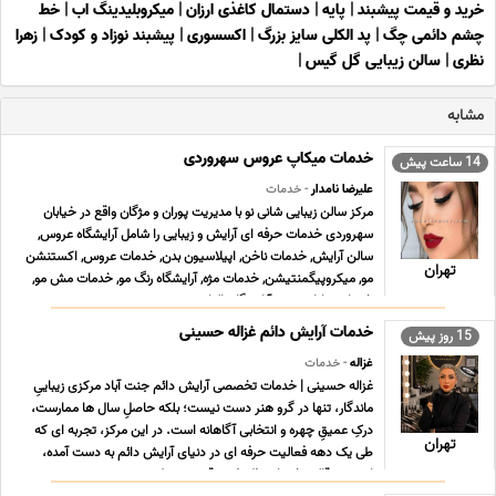
خرید و قیمت پیشبند
|
پایه
|
دستمال کاغذی ارزان
|
میکروبلیدینگ اب
|
خط
چشم دائمی چگ
|
پد الکلی سایز بزرگ
|
اکسسوری
|
پیشبند نوزاد و کودک
|
زهرا
نظری
|
سالن زیبایی گل گیس
|
مشابه
خدمات میکاپ عروس سهروردی
14 ساعت پیش
علیرضا نامدار
- خدمات
مرکز سالن زیبایی شانی نو با مدیریت پوران و مژگان واقع در خیابان
سهروردی خدمات حرفه ای آرایش و زیبایی را شامل آرایشگاه عروس,
سالن آرایش, خدمات ناخن, اپیلاسیون بدن, خدمات عروس, اکستنشن
تهران
مو, میکروپیگمنتیشن, خدمات مژه, آرایشگاه رنگ مو, خدمات مش مو,
خدمات هایلایت مو, آرایشگاه بالیاژ مو ... ...
خدمات آرایش دائم غزاله حسینی
15 روز پیش
غزاله
- خدمات
غزاله حسینی | خدمات تخصصی آرایش دائم جنت آباد مرکزی زیباییِ
ماندگار، تنها در گرو هنر دست نیست؛ بلکه حاصلِ سال ها ممارست،
درکِ عمیقِ چهره و انتخابی آگاهانه است. در این مرکز، تجربه ای که
تهران
طی یک دهه فعالیت حرفه ای در دنیای آرایش دائم به دست آمده،
امروز در قالب خدماتی ظریف، دقیق و منط ... ...