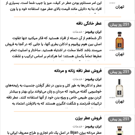
این امر مستلزم بودن عطر در کیف، میز یا جیب شما است. بسیاری از
تهران
افراد بنا به دلایلی مانند قیمت بالای عطر مورد استفاده خود و یا وزن
زیاد آن، از همراه دا ... ...
عطر خانگی نافه
251 روز پیش
ایران پرفیومز
- خدمات
اگر شماهم از آن دسته از افراد هستید که فکر میکنید تنها تفاوت
اصلی بین هوم پرفیوم و ادکلن بطری آنها، یا جایی که در آنجا به فروش
میرسند باشد کاملا سخت در اشتباه هستید. ساختار و اصلیت تمام
تهران
عطرها تمامأ یکسان هستند؛ اما هرکدام بر اساس ترکیب و غلظت
روغن در الکل و آب، نامی متفاوت دارند. ... ...
فروش عطر نافه زنانه و مردانه
251 روز پیش
ایران پرفیومز
- خدمات
عطر و ادکلن‌ها به طور کلی و بدون در نظر گرفتن جنسیت به رایحه‌های
خوشبویی گفته می‌شود که مردان و زنان می‌توانند برای بهتر و بیشتر
کردن بوی طبیعی خاص و ویژه بدن خود از آنها استفاده کنند. عطر نافه
تهران
ترکیبات قدرتمند و شگفت انگیزی هستند که به بالارفتن اعتماد به
نفس افراد کمک کرده و ظاهر ... ...
فروش عطر بیژن
251 روز پیش
ایران پرفیومز
- خدمات
عطر مردانه بیژن Bijan در اصل یک نام تجاری و طراح معروف ایرانی با