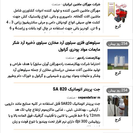
شرکت مهرگان ماشین ایرانیان
- صنعت
مهرگان ماشین تامین کننده و تولید کننده ادوات کشاورزی شامل
ماشین الات گلخانه. دامپروری و باغی. انواع پلاستیک کش جهت
کشت های صیفی انواع کودپاش دامی و مرغی سانتریفیوژ زراعی 3 ، 4
کرج
و 6 تن. کودریز باغی جهت استفاده در چال کود باغات و زراعت4 و 6
تن. ماشین کنار ریز (لجن پاش کود دامی) جهت ... ...
سیلوهای فلزی سیلوی آرد مخازن سیلوی ذخیره آرد شکر
254 روز پیش
مایعات مواد پودری گرانول
بهکارصنعت رادمهر
- صنعت
احتراما شرکت بهکارصنعت رادمهر(فن آوران سابق) با هدف طراحی و
تولید ماشین آلات صنعتی درراستای مخازن از جمله سیلوهای آرد
کرج
وشکر و مایعات ومواد پودری و شیمیایی و گرانول و خوراک دام وطیور
در خدمت به هم وطنان عزیز تأسیس گردیده است . از ویژگی هایی که
همواره در طراحی محصولات این شرکت جلب ت ... ...
جت پرینتر اتوماتیک SA 820
254 روز پیش
sepandafzar m
- صنعت
جت پرینتر اتوماتیک SA820 قابل استفاده در کلیه صنایع مانند دارویی
، آرایشی ، بهداشتی ،لبنی ، غذایی ماکزیموم ارتفاع چاپ تک هد
12mm یا 6 خط فارسی یا لاتین با قابلیت گرافیک فوق العاده بالا و با
کرج
رزولیشن dpi 300 دارای نرم افزار تحت ویندوز با تنوع فونت و زبان
فراوان ( فارسی ، عربی ، ا ... ...