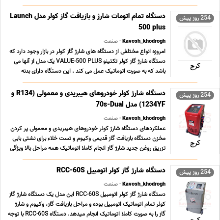
دستگاه تمام اتومات شارژ و بازیافت گاز کولر مدل Launch
254 روز پیش
500 plus
Kavosh_khodrogh
- صنعت
امروزه انواع مختلفی از دستگاه های شارژ گاز کولر در بازار وجود دارد که
دستگاه شارژ گاز کولر تکتینو VALUE-500 PLUS یک مدل از آنها می
کرج
باشد که به صورت اتوماتیک عمل می کند . این دستگاه دارای بدنه
فایبرگلاس و ظاهری کاربر پسند می باشد و کلیه متعلقات آن از بهترین
کیفیت برخوردار است . دست ... ...
دستگاه شارژ کولر خودروهای هیبریدی و معمولی (R134 و
254 روز پیش
1234YF) مدل 70s-Dual
Kavosh_khodrogh
- صنعت
عملکردهای دستگاه شارژ کولر خودروهای هیبریدی و معمولی پر کردن
مخزن دستگاه بازیافت گاز قدیمی وکیوم و تست خلاء برای نشتی بابی
کرج
تزریق روغن جدید شارژ گاز انجام کاملا اتوماتیک همه مراحل بالا ویژگی
های دستگاه شارژ گاز دو مخزن هیتر گرم کننده کپسول بدون دخالت
دست پایگاه داده خودروها به همر ... ...
دستگاه شارژ گاز کولر اتومبیل RCC-60S
254 روز پیش
Kavosh_khodrogh
- صنعت
دستگاه شارژ گاز کولر اتومبیل RCC-60S این مدل یک دستگاه شارژ گاز
کولر تمام اتوماتیک اتومبیل بوده و مراحل بازیافت گاز، وکیوم و شارژ
گاز را به صورت کاملا اتوماتیک انجام میدهد. دستگاه RCC-60S با توجه