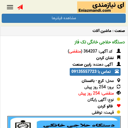
Toggle
gation
مشاهده فیلترها
صنعت
:
ماشین آلات
دستگاه حلاجی خانگی تک فاز
کد آگهی: 364207 (
منقضی
)
نشان کردن
آگهی دهنده:
رابین صنعت
تماس با 09135557723
محل:
کرج
-
باغستان
بروز: 254 روز پیش
منقضی: 254 روز پیش
نوع: آگهی رایگان
فالو کردن
قیمت: توافقی