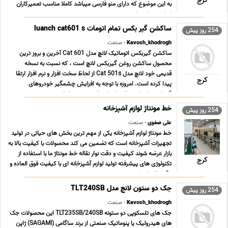
کرج
به این موضوع که دارای منو فارسی میباشد کاملا مناسب تعمیرکاران
ایرانی میباشد. این دست ... ...
ساکشن گیر بکس تمام اتومات luanch cat601 s
254 روز پیش
Kavosh_khodrogh
- صنعت
ساکشن گیربکس اتوماتیک لانچ مدل Cat 601 آخرین و بروز ترین
محصول ساکشن روغن گیربکس لانچ است ، که نسبت به نسخه
قدیمی خود لانچ مدل Cat 501s از لحاظ سخت افزار و نرم افزار ارتقا
کرج
پیدا کرده است. امروزه با توجه به افزایش چشمگیر خودروهای
گیربکس اتومات مراکز خدمات خودرویی به ناچار مجبور به ... ...
خط مونتاژ لوازم آشپزخانه
254 روز پیش
علی صفوی
- صنعت
خط مونتاژ لوازم آشپزخانه یکی از مهم ترین بخش های حیاتی در تولید
تجهیزات آشپزخانه است که تضمین می کند محصولات با کیفیت بالا به
بازار عرضه شوند کیفیت و دقت نوار نقاله خط مونتاژ ما با استفاده از
کرج
تکنولوژی های پیشرفته تولید لوازم آشپزخانه ای با کیفیت فوق العاده و
دقت بالا را ممکن می ... ...
جک دو ستون لانچ مدل TLT240SB
254 روز پیش
Kavosh_khodrogh
- صنعت
جک های تلسکوپی دو ستونه TLT235SB/240SB این محصولات جک
های هیدرولیک یا پنوماتیک صنعتی از برند ساگامی (SAGAMI) ژاپن