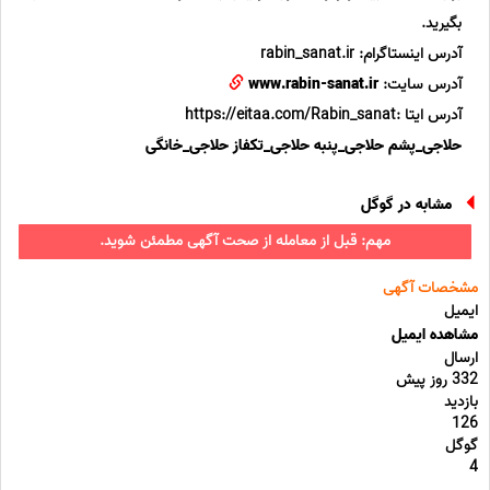
بگیرید.
آدرس اینستاگرام: rabin_sanat.ir
آدرس سایت:
www.rabin-sanat.ir
آدرس ایتا :https://eitaa.com/Rabin_sanat
حلاجی_پشم
حلاجی_پنبه
حلاجی_تکفاز
حلاجی_خانگی
مشابه در گوگل
مهم: قبل از معامله از صحت آگهی مطمئن شوید.
مشخصات آگهی
ایمیل
مشاهده ایمیل
ارسال
332 روز پیش
بازدید
126
گوگل
4