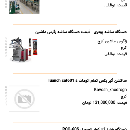
قیمت: توافقی
دستگاه ساشه پودری | قیمت دستگاه ساشه زگرس ماشین
زاگرس ماشین کرج
کرج
قیمت: توافقی
ساکشن گیر بکس تمام اتومات luanch cat601 s
Kavosh_khodrogh
کرج
قیمت: 131,000,000 تومان
دستگاه شارژ گاز کولر اتومبیل RCC-60S