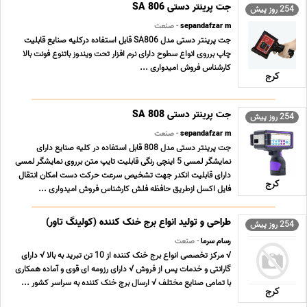
جت پرینتر دستی SA 806
254 روز پیش
sepandafzar m
- صنعت
جت پرینتر دستی مدل SA806 قابل استفاده درکلیه صنایع قابلیت
چاپ برروی انواع سطوح دارای نرم افزار تحت ویندوز باتنوع فونت بالا
کارشناس فروش امیدواری ...
کرج
جت پرینتر دستی SA 808
254 روز پیش
sepandafzar m
- صنعت
جت پرینتر دستی مدل 808 قابل استفاده در کلیه صنایع دارای
نمایشگر لمسی 5 اینچی رنگی قابلیت تایپ متن برروی نمایشگر لمسی
دارای قابلیت انکدر جهت تشخیص سرعت حرکت دست امکان انتقال
کرج
فایل اکسل ازطریق حافظه فلش کارشناس فروش امیدواری ...
طراحی و تولید انواع برج خنک کننده (کولینگ تاور)
254 روز پیش
رسام سرما
- صنعت
√ مرکز تخصصی انواع برج خنک کننده از 10 تن تبرید به بالا √ دارای
گارانتی و خدمات پس از فروش √ دارای رزومه ای قوی و آماده همکاری
با تمامی صنایع مختلف √ ارسال برج خنک کننده به سراسر کشور ...
کرج