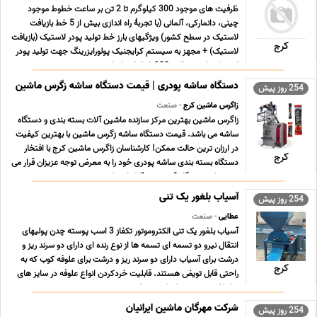
ظرفیت های موجود 300 کیلوگرم تا 2 تن بر ساعت خطوط موجود
چینی، دانمارکی، آلمانی (با تجربۀ راه اندازی بیش از 5 خط بازیافت
لاستیک در سطح کشور) ویژگیهای بارز خط تولید پودر لاستیک (بازیافت
کرج
لاستیک) + مجهز به سیستم کرایجنیک پولورایزرینگ جهت تولید پودر
لاستیک با مش بالای 120 + خط تمام اتو ... ...
دستگاه ساشه پودری | قیمت دستگاه ساشه زگرس ماشین
254 روز پیش
زاگرس ماشین کرج
- صنعت
زاگرس ماشین بهترین مرکز سازنده ماشین آلات بسته بندی و دستگاه
ساشه می باشد. قیمت دستگاه ساشه زگرس ماشین با بهترین کیفیت
در ارزان ترین حالت ممکن! کارشناسان زاگرس ماشین کرج با افتخار
کرج
دستگاه بسته بندی ساشه پودری خود را به معرض توجه عزیزان قرار می
دهند. این دستگاه قدرتمند و قابل اعتما ... ...
آسیاب بلغور یک تنی
254 روز پیش
عطایی
- صنعت
آسیاب بلغور یک تنی الکتروموتور تکفاز 3 اسب پوسته چدن پولیهای
انتقال نیرو دو تسمه ای تسمه ها از نوع رنده ای دارای دو سرند ریز و
درشت برای آسیاب دارای دو سرند ریز و درشت برای علوفه کوب که به
کرج
راحتی قابل تویض هستند. قابلیت خردکردن انواع علوفه در سایز های
مختلف همچنین خردکردن چغندر ... ...
شرکت مهرگان ماشین ایرانیان
254 روز پیش