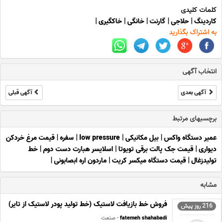
کلمات کلیدی
کاردینگ
|
حلاجی
|
گارنت
|
خانگی
|
خاکگیری
|
به اشتراک بگذارید
انتخاب آگهی
آگهی بعدی
آگهی قبلی
برچسبهای مرتبط
عمیر دستگاه واکس
|
بیل مکانیکی
|
low pressure
|
سفره
|
قیمت مرغ خردکن
دیواری
|
قیمت جک پالت برقی تویوتا
|
اسلایسر هبارت دست دوم
|
خط
تولیدزغال
|
قیمت دستگاه میکسر کریت
|
ماردون اره ابصابونی
|
مشابه
فروش خط بازیافت لاستیک (خط تولید پودر لاستیک از تایر)
216 روز پیش
fatemeh shahabadi
- صنعت