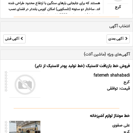
هستند که برای جابجایی بارهای سنگین با ارتفاع محدود طراحی شده
کرج
اند. ساختار دو ستونه (تلسکوپی) امکان کورس بلندتر در فضای نصب
کم جا را فراهم می کند. #### کاربردهای کلیدی ... ...
انتخاب آگهی
آگهی بعدی
آگهی قبلی
آگهی‌های ویژه {ماشین آلات}
فروش خط بازیافت لاستیک (خط تولید پودر لاستیک از تایر)
fatemeh shahabadi
کرج
قیمت: توافقی
خط مونتاژ لوازم آشپزخانه
علی صفوی
کرج