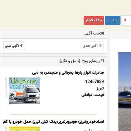
پیدا کن
حذف فیلتر
X
انتخاب آگهی
آگهی بعدی
آگهی قبلی
آگهی‌های ویژه {حمل و نقل}
صادرات انواع بارها یخچالی و منجمدی به دبی
12457889
تبریز
قیمت: توافقی
امدادخودروتبریز،خودروبرتبریز،یدک کش تبریز،حمل خودرو با کفی خود