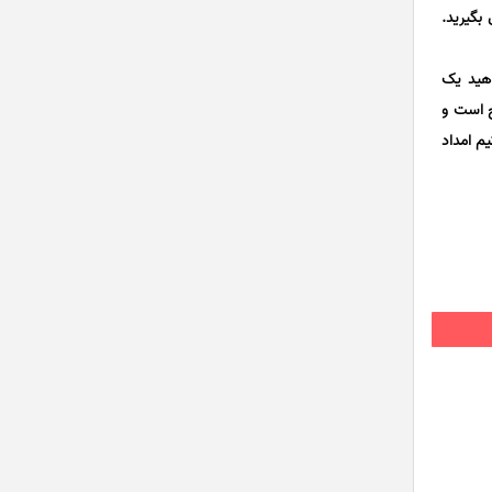
ار رقمی 1893 و در دیگر شهرهای با شماره 09144927787 تماس بگیرید.
اهید یک
ج است و
یم امداد