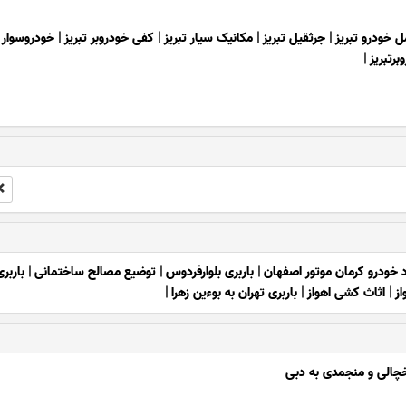
 خودرو تبریز
|
جرثقیل تبریز
|
مکانیک سیار تبریز
|
کفی خودروبر تبریز
|
خودروسوار ت
برتبریز
|
د خودرو کرمان موتور اصفهان
|
باربری بلوارفردوس
|
توضیع مصالح ساختمانی
|
باربر
از
|
اثاث کشی اهواز
|
باربری تهران به بوءین زهرا
|
یخچالی و منجمدی به دبی