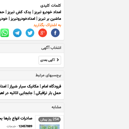
کلمات کلیدی
امداد خودرو تبریز
|
یدک کش تبریز
|
حمل
ماشین بر تبریز
|
امدادخودروتبریز
|
خودرو
به اشتراک بگذارید
انتخاب آگهی
آگهی بعدی
برچسبهای مرتبط
فرودگاه امام
|
مکانیک سیار شیراز
|
امدا
حمل بار ترافیکی
|
جابجایی اثاثیه در اهو
مشابه
صادرات انواع بارها 
254 روز پیش
12457889
- خدمات