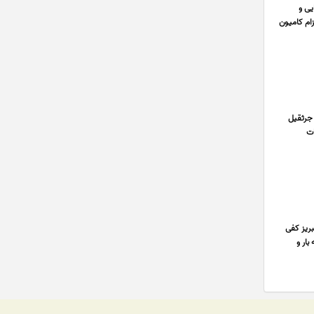
یی و
زام کامیون
 جرثقیل
www.em ویدئو آپارات
بریز کفی
بار و