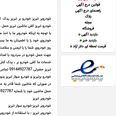
قوانین درج آگهی
راهنمای درج آگهی
بلاگ
خودروبر تبریز خودرو بر تبریز یدک
مجله
خودرو تبریز کفی ماشین تبریز حمل خو
فروشگاه
با توجه به اینکه خودروبر ما با احذ 
بازدید آگهی
بازدید خبر
خودروی خود را با اطمینان به ما بسپا
قیمت لحظه ای دلار آزاد
روز خودروی شما را با ایمنی و سلام
جهت حمل خودرو در سردرود با امداد
خدمات ما کفی خودرو بر ، یدک کش ا
تبریز حضرتی 09144927787 تماس بگیرید .
خودرو برتبریز و خودرو سوار تبریز ب
در صورتی که ماشین شما قادر به حر
حمل ماشین خود با شماره 09144927787 تماس بگیرید تا خودروبر تبریز ماشین شما را با کمترین قیمت حمل کند.
خودروبر تبریز
خودروبر تبریز-خودرو سوار تبریز
خودروبر تبریز : با استفاده از خودر