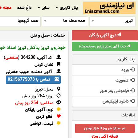
پنل کاربری
سایر
داغ شده
مجله خ
تبریز
همه محله ها
همه گروهها
درج آگهی رایگان
خدمات
:
حمل و نقل
ثبت آگهی متنی(بدون محدودیت)
خودروبر تبریز یدکش تبریز امداد خود
کد آگهی: 364208 (
منقضی
)
پنل کاربری
نشان کردن
ورود
آگهی دهنده:
حبیب حضرتی
تماس با 02156775073
عضویت
محل:
تبریز
فراموشی رمز عبور
بروز: 254 روز پیش
دانلود اپلیکیشن
منقضی: 254 روز پیش
نوع: آگهی رایگان
اطلاعات
فالو کردن
قیمت: توافقی
هر ستاره هر روز 3 هزار تومان
تعرفه آگهی ویژه