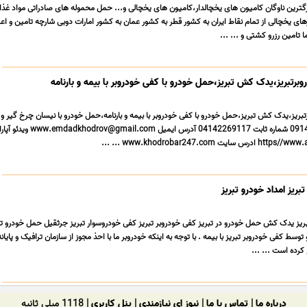
رین ناوگان کامیون های یخچالدار،کامیون های یخچالی و... حمل محموله های صادراتی مواد غذا
ی یخچالی از تمام نقاط ایران به کشور قطر به کشور عمان به کشور امارات دوبی شارچه تامین و اع
 تامین رزرو کشتی و ... ...
وبرتبریز،یدک کش تبریز،حمل خودرو با کفی خودروبر با بیمه و بارنامه
تبریز،یدک کش تبریز،حمل خودرو با کفی خودروبر با بیمه و بارنامه،حمل خودرو با نیسان چرخ گیر و
شماره همراه 09144927787 شماره ثابت 04142269117 آدرس ایمیل dadkhodrov@gmail.com
www.khodrobar247.c ... ...
بریز امداد خودرو تبریز
تبریز یدک کش حمل خودرو در تبریز کفی خودروبر تبریز کفی خودروسوار تبریز جرثقیل حمل خودرو ت
ط کفی خودروبر تبریز با بیمه . با توجه به اینکه خودروبر ما با احذ مجوز از سازمان ترافیک و پایانه 
کرده است ... ...
درباره ما
|
تماس با ما
|
نیوز ای نیازمندی
|
پنل کاربری
| 1118 میلی ثانیه