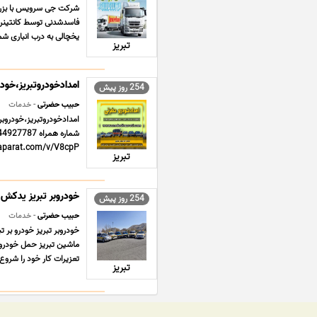
شرکت جی سرویس با بزرگت
فاسدشدنی توسط کانتینرها
یخچالی به درب انباری شما
تبریز
امدادخودروتبریز،خودر
254 روز پیش
حبیب حضرتی
- خدمات
امدادخودروتبریز،خودروبر
https//www.aparat.com/v/V8cpP ادرس سایت om
تبریز
خودروبر تبریز یدکش ت
254 روز پیش
حبیب حضرتی
- خدمات
خودروبر تبریز خودرو بر 
ماشین تبریز حمل خودرو توس
تعزیرات کار خود را شروع 
تبریز