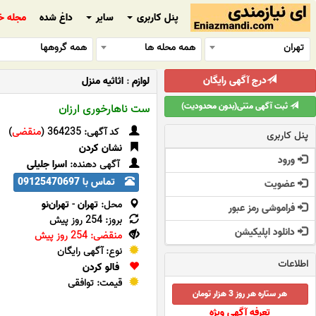
پنل کاربری
سایر
داغ شده
مجله خ
تهران
همه محله ها
همه گروهها
درج آگهی رایگان
لوازم
:
اثاثیه منزل
ثبت آگهی متنی(بدون محدودیت)
ست ناهارخوری ارزان
کد آگهی: 364235 (
منقضی
)
پنل کاربری
نشان کردن
ورود
آگهی دهنده:
اسرا جلیلی
تماس با 09125470697
عضویت
محل:
تهران
-
تهران‌نو
فراموشی رمز عبور
بروز: 254 روز پیش
دانلود اپلیکیشن
منقضی: 254 روز پیش
نوع: آگهی رایگان
اطلاعات
فالو کردن
قیمت: توافقی
هر ستاره هر روز 3 هزار تومان
تعرفه آگهی ویژه