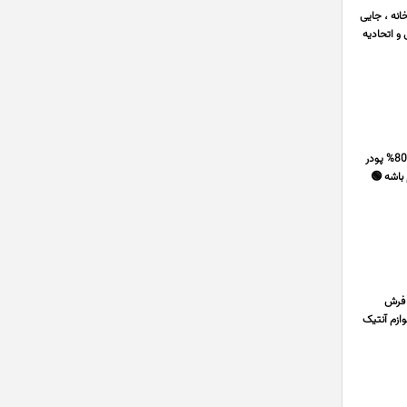
انه ، جایی
 و اتحادیه
#سینک گرانیتی سینک داخل بازار خیلی زیاده شده پس حتما نکات زیر رو قبل از خرید درنظر بگیرید 🟢 سینک درجه 1 باید از 80% پودر
ا و گرما مقاوم باشه 🟢
ر فرش
ظرف شویی خریدار لوازم آنتیک