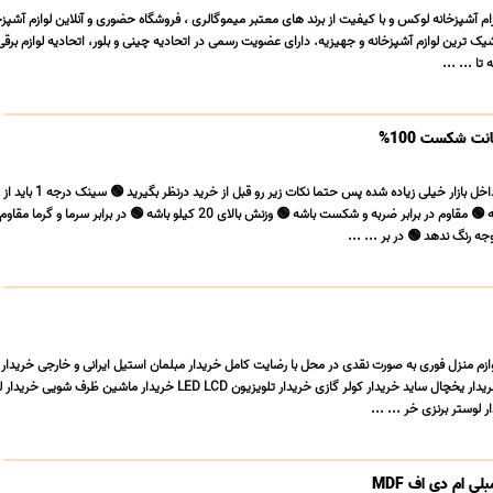
ام آشپزخانه لوکس و با کیفیت از برند های معتبر میموگالری ، فروشگاه حضوری و آنلاین لوازم آشپزخ
یک ترین لوازم آشپزخانه و جهیزیه. دارای عضویت رسمی در اتحادیه چینی و بلور، اتحادیه لوازم برقی
تا ... ...
ت شکست 100%
سنگ با کیفیت تولید بشه 🟢 مقاوم در برابر ضربه و شکست باشه 🟢 وزنش بالای 20 کیلو باشه 🟢 در برابر سرم
رنگ ندهد 🟢 در بر ... ...
 لوازم منزل فوری به صورت نقدی در محل با رضایت کامل خریدار مبلمان استیل ایرانی و خارجی خریدا
دستبافت فرش ها اعلا خریدار یخچال ساید خریدار کولر گازی خریدار تلویزیون LED LCD خریدار ماشین 
 لوستر برنزی خر ... ...
 ام دی اف MDF