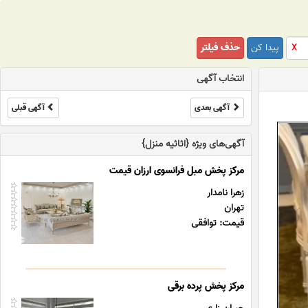
پیدا کن
حذف فیلتر
X
انتخاب آگهی
آگهی بعدی
آگهی قبلی
آگهی‌های ویژه {اثاثیه منزل}
مرکز پخش مبل فرانسوی ارزان قیمت
زهرا نامدار
تهران
قیمت: توافقی
مرکز پخش پرده برقی