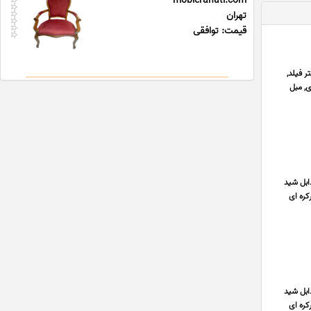
moblerahati.com
تهران
قیمت: توافقی
ر فیلد,
ی ام دی اف MDF , جلو مبلی فلزی, مبل
ابل شید
کره ای
ابل شید
کره ای