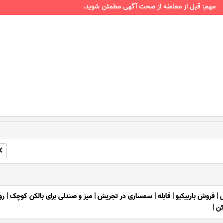
مهم: قبل از معامله از صحت آگهی مطمئن شوید.
ل
|
فروش باربیکیو
|
قابله
|
سمساری در تجریش
|
میز و صندلی برای بالکن کوچک
|
رو
کن
|