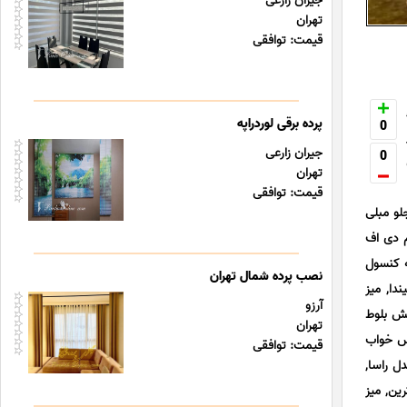
جیران زارعی
تهران
قیمت: توافقی
پرده برقی لوردراپه
0
جیران زارعی
0
تهران
قیمت: توافقی
لو مبلی
م دی اف
 کنسول
نصب پرده شمال تهران
دا, میز
آرزو
کش بلوط
تهران
یس خواب
قیمت: توافقی
 راسا,
ین, میز