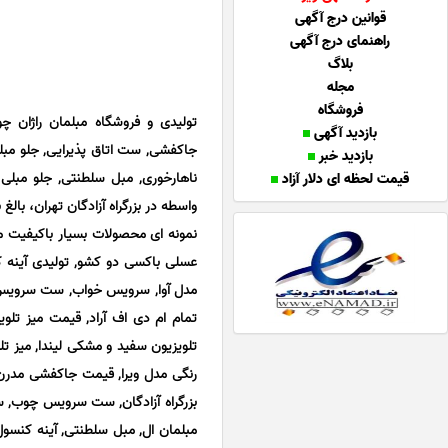
قوانین درج آگهی
راهنمای درج آگهی
بلاگ
مجله
فروشگاه
تولیدی و فروشگاه مبلمان راژان چ
بازدید آگهی
جاکفشی, ست اتاق پذیرایی, جلو مبلی
بازدید خبر
ناهارخوری, مبل سلطنتی, جلو مبلی
قیمت لحظه ای دلار آزاد
واسطه در بزرگراه آزادگان تهران، بالغ بر 32 سال سابقه فعالیت دا
نمونه ای محصولات بسیار باکیفیت 
عسلی باکسی دو کشو, تولیدی آینه ک
مدل آوا, سرویس خواب, ست سرویس 
تمام ام دی اف آراد, قیمت میز تلوی
تلویزیون سفید و مشکی لیندا, میز ت
رنگی مدل ویرا, قیمت جاکفشی مدرن 
بزرگراه آزادگان, ست سرویس چوب,
مبلمان ال, مبل سلطنتی, آینه کنسول