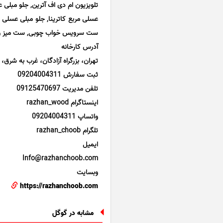
تلویزیون ام دی اف آترین, جلو مبلی 
عسلی مربع کاترینا, جلو مبلی عسلی 
ست سرویس خواب چوبی, ست میز و صن
آدرس کارخانه
تهران، بزرگراه آزادگان، غرب به شرق، 
ثبت سفارش 09204004311
تلفن مدیریت 09125470697
اینستاگرام razhan_wood
واتساپ 09204004311
تلگرام razhan_choob
ایمیل
Info@razhanchoob.com
وبسایت
https://razhanchoob.com
مشابه در گوگل