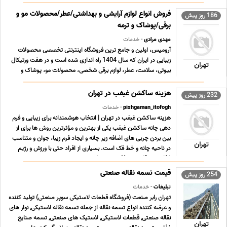
فروش انواع لوازم آرایشی و بهداشتی/عطر/محصولات مو و
186 روز پیش
برقی/پوشاک و ترمه
مهدی مرادی
- خدمات
آرومیس، اولین و جامع ترین فروشگاه اینترنتی تخصصی محصولات
زیبایی در ایران که سال 1404 راه اندازی شده است و در هفت ورتیکال
تهران
بیوتی، سلامت، عطر، لوازم برقی شخصی، محصولات مو، پوشاک و
صنایع دستی، محصولات بیش از 1000 برند معتبر را عرضه می کند.
آرومیس با تنوعی بالغ بر 10 هزار کالای متفاوت ... ...
هزینه ساکشن غبغب در تهران
232 روز پیش
pishgaman_itofogh
- خدمات
هزینه ساکشن غبغب در تهران | انتخاب هوشمندانه برای زیبایی و فرم
دهی چانه ساکشن غبغب یکی از بهترین و مؤثرترین روش ها برای از
بین بردن چربی های اضافه زیر چانه و ایجاد فرم زیبا، جوان و متناسب
تهران
در ناحیه چانه و خط فک است. بسیاری از افراد حتی با ورزش و رژیم
غذایی نیز قادر به حذف چربی های ... ...
قیمت تسمه نقاله صنعتی
254 روز پیش
تبلیغات
- خدمات
تهران رابر صنعت (فروشگاه قطعات لاستیکی سوپر صنعتی) تولید کننده
و عرضه کننده انواع تسمه نقاله از جمله تسمه نقاله لاستیکی, نوار های
نقاله صنعتی, قطعات لاستیکی, لاستیک های صنعتی, تسمه صنایع
تهران