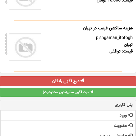
قیمت: 10,000 تومان
هزینه ساکشن غبغب در تهران
pishgaman_itofogh
تهران
قیمت: توافقی
درج آگهی رایگان
ثبت آگهی متنی(بدون محدودیت)
پنل کاربری
ورود
عضویت