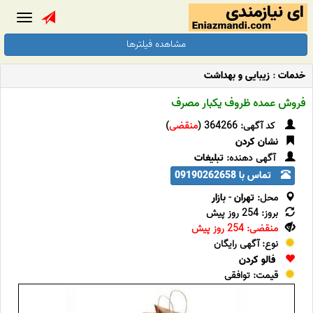
Toggle
gation
مشاهده فیلترها
خدمات
:
زیبایی و بهداشت
فروش عمده ظروف یکبار مصرف
کد آگهی: 364266 (
منقضی
)
نشان کردن
آگهی دهنده:
تبلیغات
تماس با 09190262658
محل:
تهران
-
بازار
بروز: 254 روز پیش
منقضی: 254 روز پیش
نوع: آگهی رایگان
فالو کردن
قیمت: توافقی