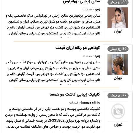
سالن زیبایی تهرانپارس
30 روز پیش
زهره
- خدمات
سالن زیبایی پرنابهترین سالن آرایش در تهرانپارس مرکز تخصصی رنگ و
مش, صافی و احیای مو , بافت مو شرق تهران, میکاپ ارزان و شینیون,
اکستنشن مژه شرق تهران, کاشت مژه تهرانپارس, قیمت آرایش دائم یا
تهران
تاتو, سالن اپیلاسیون کل بدن, اکستنشن مو تهرانپارس, سالن آرایش
عروس شرق تهران, میکاپ و گریم ... ...
کوتاهی مو زنانه ارزان قیمت
30 روز پیش
زهره
- خدمات
سالن زیبایی پرنابهترین سالن آرایش در تهرانپارس مرکز تخصصی رنگ و
مش, صافی و احیای مو , بافت مو شرق تهران, میکاپ ارزان و شینیون,
اکستنشن مژه شرق تهران, کاشت مژه تهرانپارس, قیمت آرایش دائم یا
تهران
تاتو, سالن اپیلاسیون کل بدن, اکستنشن مو تهرانپارس, سالن آرایش
عروس شرق تهران, میکاپ و گریم ... ...
کلینیک زیبایی کاشت مو همسا
77 روز پیش
hamsa clinic
- خدمات
کلینیک تخصصی پوست و مو همسا یکی از مراکز تخصصی پوست و
کاشت مو در کشور می باشد که با مجوز رسمی از وزارت بهداشت و درمان
و شماره پروانه بهره برداری 335862-3، در زمینه خدماتی از قبیل پیوند
تهران
مو، تقویت مو، ترمیم پوست و جراحی های مختلف فعالیت می نماید.
پرسنل مجرب و کارآزموده در این مرکز ... ...