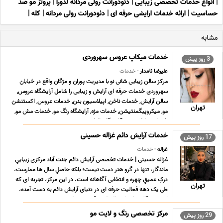
|
انواع خدمات تخصصی زیبایی
|
دئودورانت رولی مردانه لدورا
|
پروتز مو ضد
حساسیت
|
ارائه خدمات ارایشی حرفه ای
|
دئودورانت رولی مردانه
|
کله
|
مشابه
خدمات میکاپ عروس سهروردی
3 روز پیش
علیرضا نامدار
- خدمات
مرکز سالن زیبایی شانی نو با مدیریت پوران و مژگان واقع در خیابان
سهروردی خدمات حرفه ای آرایش و زیبایی را شامل آرایشگاه عروس,
سالن آرایش, خدمات ناخن, اپیلاسیون بدن, خدمات عروس, اکستنشن
تهران
مو, میکروپیگمنتیشن, خدمات مژه, آرایشگاه رنگ مو, خدمات مش مو,
خدمات هایلایت مو, آرایشگاه بالیاژ مو ... ...
خدمات آرایش دائم غزاله حسینی
17 روز پیش
غزاله
- خدمات
غزاله حسینی | خدمات تخصصی آرایش دائم جنت آباد مرکزی زیباییِ
ماندگار، تنها در گرو هنر دست نیست؛ بلکه حاصلِ سال ها ممارست،
درکِ عمیقِ چهره و انتخابی آگاهانه است. در این مرکز، تجربه ای که
تهران
طی یک دهه فعالیت حرفه ای در دنیای آرایش دائم به دست آمده،
امروز در قالب خدماتی ظریف، دقیق و منط ... ...
مرکز تخصصی رنگ و لایت مو
29 روز پیش