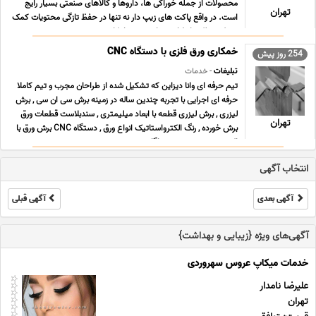
محصولات از جمله خوراکی ها، داروها و کالاهای صنعتی بسیار رایج
تهران
است. در واقع پاکت های زیپ دار نه تنها در حفظ تازگی محتویات کمک
می کنند بلکه با طراحی های بهینه، امکان م ... ...
خمکاری ورق فلزی با دستگاه CNC
254 روز پیش
تبلیغات
- خدمات
تیم حرفه ای وانا دیزاین که تشکیل شده از طراحان مجرب و تیم کاملا
حرفه ای اجرایی با تجربه چندین ساله در زمینه برش سی ان سی , برش
لیزری , برش لیزری قطعه با ابعاد میلیمتری , سندبلاست قطعات ورق
تهران
برش خورده , رنگ الکترواستاتیک انواع ورق , دستگاه CNC برش ورق با
اکسیژن ، هیدروژن و هواگاز , ... ...
انتخاب آگهی
آگهی بعدی
آگهی قبلی
آگهی‌های ویژه {زیبایی و بهداشت}
خدمات میکاپ عروس سهروردی
علیرضا نامدار
تهران