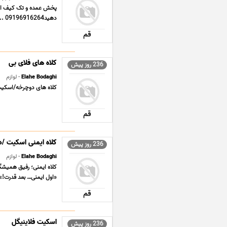
پخش عمده و تک کیف اسکی
دهید09196916264 ...
قم
کلاه های فلای بی
236 روز پیش
Elahe Bodaghi
- لوازم
کلاه های دوچرخه/اسکیت/
قم
کلاه ایمنی اسکیت /
236 روز پیش
Elahe Bodaghi
- لوازم
کلاه ایمنی؛ رفیق همیش
«اول ایمنی… بعد قدرت!» 
قم
اسکیت فلاینیگل
236 روز پیش