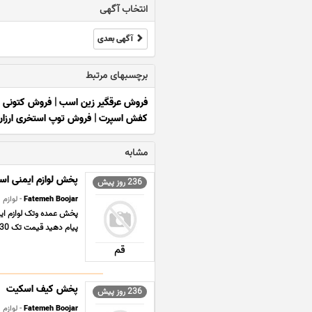
انتخاب آگهی
آگهی بعدی
برچسبهای مرتبط
فروش عرقگیر زین اسب
|
فروش کتونی 
کفش اسپرت
|
فروش توپ استخری ارزان
مشابه
پخش لوازم ایمنی اس
236 روز پیش
Fatemeh Boojar
- لوازم
پیام دهید قیمت تک 330 ...
قم
پخش کیف اسکیت
236 روز پیش
Fatemeh Boojar
- لوازم