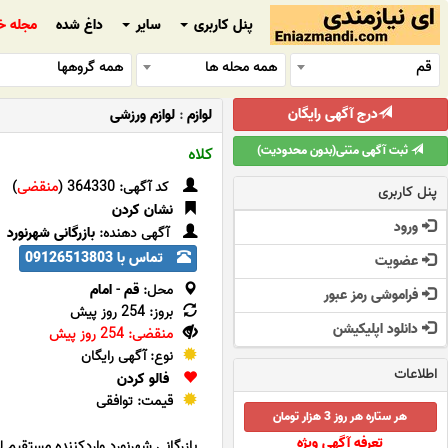
پنل کاربری
سایر
داغ شده
مجله خ
قم
همه محله ها
همه گروهها
درج آگهی رایگان
لوازم
:
لوازم ورزشی
ثبت آگهی متنی(بدون محدودیت)
کلاه
کد آگهی: 364330 (
منقضی
)
پنل کاربری
نشان کردن
ورود
آگهی دهنده:
بازرگانی شهرنورد
تماس با 09126513803
عضویت
محل:
قم
-
امام
فراموشی رمز عبور
بروز: 254 روز پیش
دانلود اپلیکیشن
منقضی: 254 روز پیش
نوع: آگهی رایگان
اطلاعات
فالو کردن
قیمت: توافقی
هر ستاره هر روز 3 هزار تومان
تعرفه آگهی ویژه
بازرگانی شهرنورد واردکننده مستقیم ل