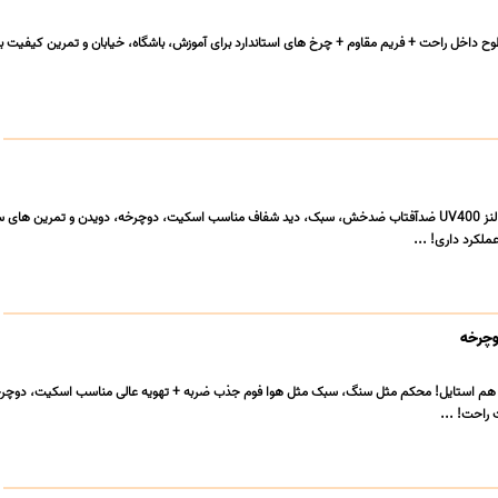
داخل راحت + فریم مقاوم + چرخ های استاندارد برای آموزش، باشگاه، خیابان و تمرین کیفیت بال
⚡ عینک ورزشی حرفه ای لنز UV400 ضدآفتاب ضدخش، سبک، دید شفاف مناسب اسکیت، دوچرخه، دویدن و تمرین ه
لکرد داری! ...
وچرخه
 هم استایل! محکم مثل سنگ، سبک مثل هوا فوم جذب ضربه + تهویه عالی مناسب اسکیت، دوچرخ
 راحت! ...