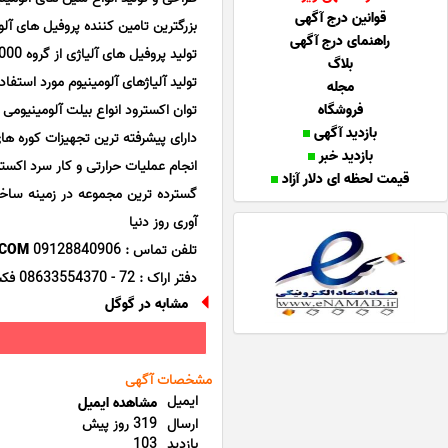
قوانین درج آگهی
بزرگترین تامین کننده پروفیل های 
راهنمای درج آگهی
تولید پروفیل های آلیاژی از گروه 1000 تا 7000
بلاگ
تولید آلیاژهای آلومینیوم مورد استفاد
مجله
فروشگاه
توان اکسترود انواع بیلت آلومینیومی از قطر 6 تا 12 اینچ وتولید پروفیل تا سطح 000
بازدید آگهی
دارای پیشرفته ترین تجهیزات کوره های ا
بازدید خبر
انجام عملیات حرارتی و کار سرد اکست
قیمت لحظه ای دلار آزاد
گسترده ترین مجموعه در زمینه ساخت
آوری روز دنیا
تلفن تماس : 09128840906
.COM
دفتر اراک : 72 - 08633554370 فکس : 08633554375
مشابه در گوگل
مشخصات آگهی
ایمیل
مشاهده ایمیل
ارسال
319 روز پیش
بازدید
103