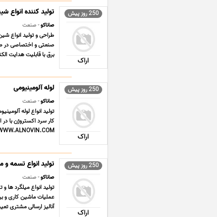
تولید کننده انواع شی
250 روز پیش
صاناکو
- صنعت
طراحی و تولید انواع شی
برق با قابلیت هدایت الکتر
اراک
لوله آلومینیومی
250 روز پیش
صاناکو
- صنعت
WWW.ALNOVIN.COM دفتر اراک 08633554370 تا 72 ف ... .
اراک
تولید انواع تسمه 
250 روز پیش
صاناکو
- صنعت
تولید انواع میلگرد ها و
عملیات ماشین کاری و بر
آنالیز ارسالی مشتری تعیین
اراک