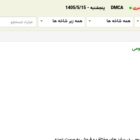
بری
DMCA
پنجشنبه - 1405/5/15
همه شاخه ها
همه زیر شاخه ها
یومی
ینیومی در سایز های مختلف و فروش به صورت عمده