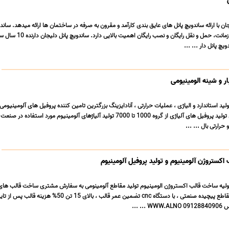
 با ارائه ساندویچ پانل های عایق بندی کارآمد و مقرون به صرفه در ساختمان ها ارائه میدهد. ساندو
دلیجان به دلیل کیفیت، زمانت، حمل و نقل رایگان و نصب رایگان ا
چ پانل دار ... ...
ر و شینه الومینیومی
ید استاندارد و الیاژی ، عملیات حرارتی ، آنادایزینگ بزرگترین تامین کننده پروفیل های آلومینیوم
اختصاصی در صنعت برق تولید پروفیل های آلیاژی از گروه 1000 تا 7000 تولید آلیاژهای آلومینیوم مورد استفاده در
حرارتی بال ... ...
کستروژن آلومینیوم و تولید پروفیل آلومینیوم
اولیه ساخت قالب اکستروژن الومینیوم تولید مقاطع آلومینومی به سفارش مشتری ساخت قالب های 
پروفیل آلومینومی برای مقاطع پیچیده صنعتی ، با دستگاه cnc تضمین عمر قالب ، بالای 15 تن 50%
. ...