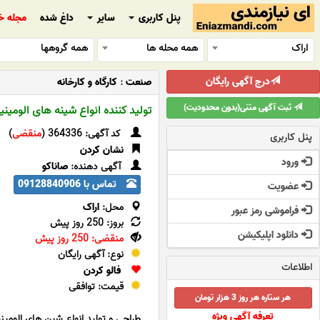
پنل کاربری
سایر
داغ شده
مجله خ
اراک
همه محله ها
همه گروهها
درج آگهی رایگان
صنعت
:
کارگاه و کارخانه
ثبت آگهی متنی(بدون محدودیت)
تولید کننده انواع شینه های الومین
کد آگهی: 364336 (
منقضی
)
پنل کاربری
نشان کردن
ورود
آگهی دهنده:
صاناکو
تماس با 09128840906
عضویت
محل:
اراک
فراموشی رمز عبور
بروز: 250 روز پیش
دانلود اپلیکیشن
منقضی: 250 روز پیش
نوع: آگهی رایگان
اطلاعات
فالو کردن
قیمت: توافقی
هر ستاره هر روز 3 هزار تومان
تعرفه آگهی ویژه
طراحی و تولید انواع شین های الوم