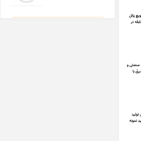
یچ پانل
همیت بالایی دارد. ساندویچ پانل دلیجان دارنده 10 سال سابقه در
ی صنعتی و
 صنعت برق با
تولید
 هزینه قالب پس از تایید نمونه