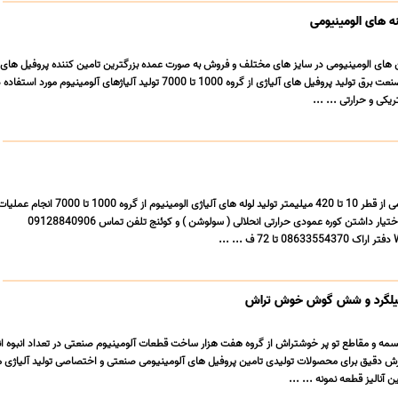
نه های الومینیومی
ن های الومینیومی در سایز های مختلف و فروش به صورت عمده بزرگترین تامین کننده پروفیل های 
صنعتی و اختصاصی در صنعت برق تولید پروفیل های آلیاژی از گروه 1000 تا 7000 تولید آلیاژهای آلومینیو
یکی و حرارتی ... ...
تولید انواع لوله آلومینیومی از قطر 10 تا 420 میلیمتر تولید لوله های آلیاژی 
کار سرد اکستروژن با در اختیار داشتن کوره عمودی حرارتی انحلالی ( سولوشن ) و کوئنج تلفن تماس 09128840906
..
و میلگرد و شش گوش خوش تراش
 تسمه و مقاطع تو پر خوشتراش از گروه هفت هزار ساخت قطعات آلومینیوم صنعتی در تعداد انبوه ان
ش دقیق برای محصولات تولیدی تامین پروفیل های آلومینیومی صنعتی و اختصاصی تولید آلیاژی 
 آنالیز قطعه نمونه ... ...