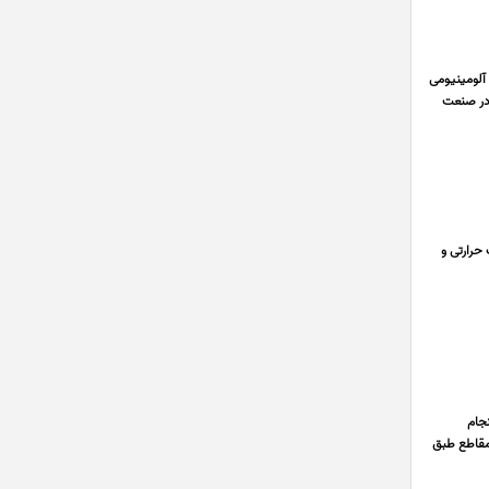
آلومینیومی
م مورد استفاده در صنعت
الومینیوم از گروه 1000 تا 7000 انجام عملیات حرارتی و
جام
مقاطع طبق