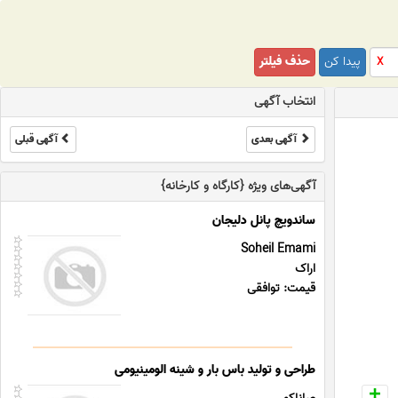
پیدا کن
حذف فیلتر
X
انتخاب آگهی
آگهی بعدی
آگهی قبلی
آگهی‌های ویژه {کارگاه و کارخانه}
ساندویچ پانل دلیجان
Soheil Emami
اراک
قیمت: توافقی
طراحی و تولید باس بار و شینه الومینیومی