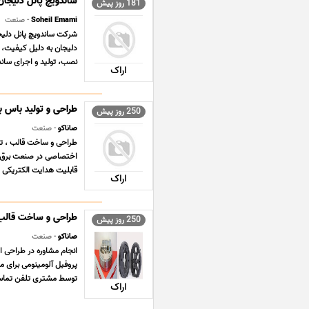
ساندویچ پانل دلیجان
181 روز پیش
Soheil Emami
- صنعت
شرکت ساندویچ پانل دلیجان
نصب، تولید و اجرای ساندوی
اراک
طراحی و تولید باس با
250 روز پیش
صاناکو
- صنعت
طراحی و ساخت قالب ، تول
قابلیت هدایت الکتریکی و 
اراک
طراحی و ساخت قالب ا
250 روز پیش
صاناکو
- صنعت
انجام مشاوره در طراحی 
توسط مشتری تلفن تماس 09128840906 WWW.ALNO ..
اراک