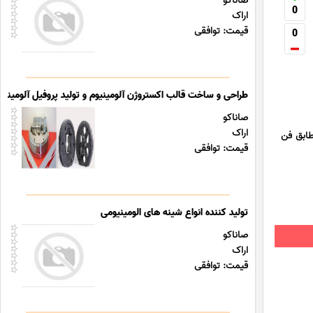
صاناکو
0
اراک
قیمت: توافقی
0
طراحی و ساخت قالب اکستروژن آلومینیوم و تولید پروفیل آلومینیو
صاناکو
اراک
طابق فن
قیمت: توافقی
تولید کننده انواع شینه های الومینیومی
صاناکو
اراک
قیمت: توافقی