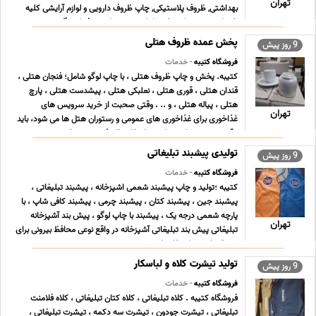
تهران
بهداشتی, ظروف پلاستیکی, چاپ ظروف دارویی و لوازم آرایشی کلیه
خدمات و محصولات خود را با توجه به نیاز مصرف کنندگ ... ...
پخش عمده ظروف هتلی
9 روز پیش
فروشگاه کتیبه
- خدمات
کتیبه. پخش و چاپ ظروف هتلی ، با چاپ لوگو شامل؛ فنجان هتلی ،
قندان هتلی ، قوری هتلی ، نعلبکی هتلی ، پیشدست هتلی ، پارچ
هتلی ، پیاله هتلی ، و .. . وقتی صحبت از خرید سرویس های
تهران
غذاخوری برای غذاخوری های عمومی و رستوران هتل ها می شود، باید
دقت بیشتری داشته باشید. انتخاب ظروف چینی مرغوب ... ...
تولیدی پیشبند تبلیغاتی
9 روز پیش
فروشگاه کتیبه
- خدمات
کتیبه ؛تولید و چاپ پیشبند شعمی اشپزخانه ، پیشبند تبلیغاتی ،
پیشبند جین ، پیشبند کتان ، پیشبند چرمی ، پیشبند کافی شاپ ، با
پارچه شعمی درجه یک ، پیشبند با چاپ لوگو ، پیش بند آشپزخانه
تهران
تبلیغاتی پیش بند تبلیغاتی آشپزخانه در واقع نوعی محافظ بیرونی برای
پوشاک است. استفاده از پیش بند در ... ...
تولید تیشرت کلاه و لباسکار
9 روز پیش
فروشگاه کتیبه
- خدمات
فروشگاه کتیبه . کلاه تبلیغاتی ، کلاه کتان تبلیغاتی ، کلاه فلامنت
تبلیغاتی ، تیشرت جودون ، تیشرت سه دکمه ، تیشرت تبلیغاتی ،