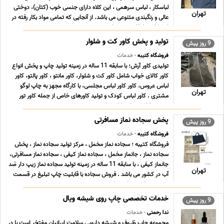
لباسکار ، لباس سرهمی ، این کلاه دارای جنسی خوب (کتان)، دوختی
تهران
عالی و رنگبندی متنوعی می باشد. از آنجایی که تمامی مواد بکار رفته در
این کلاه تبلیغاتی درجه یک می ... ...
تولید و پخش کاور کت و شلوار
9 روز پیش
فروشگاه کتیبه
- خدمات
تولیدی کاور آرش؛ با سابقه 11 ساله در زمینه تولید چاپ و پخش انواع
کاور کالای خواب شامل کاور کت و شلوار، کاور مانتو ، کاور پالتو، کاور
لباس عروس، کاور کاور لباس مجلسی، با کارگاه مجهز به چاپ لوگو
تهران
مشتری . کاور لباس کودک و تولید کاورهای خاص از جمله کاور تور
ورزشی، کاور سینک، کاور روک ... ...
پخش سجاده نماز مسافرتی
9 روز پیش
فروشگاه کتیبه
- خدمات
فروشگاه کتیبه ؛ سجاده نماز مخمل ، مرکز تولید سجاده نماز ، پخش
سجاده نماز ، جانماز مخمل ، سجاده نماز کیفی ، سجاده نماز مسافرتی،
جانماز کیفی ، با سابقه 11 ساله در زمینه تولید سجاده نماز زیپ دار ضد
تهران
آب در کشور می باشد . فروش سجاده با قابلیت چاپ تبلیغ در قسمت
بیرون سجاده سجاده نماز ب ... ...
خدمات تخصصی چاپ روی شیشه ویال
9 روز پیش
ندا رحمتی
- خدمات
مجموعه چاپ ظروف و شیشه دارویی سلامت ایرانیان مفتخر است با در