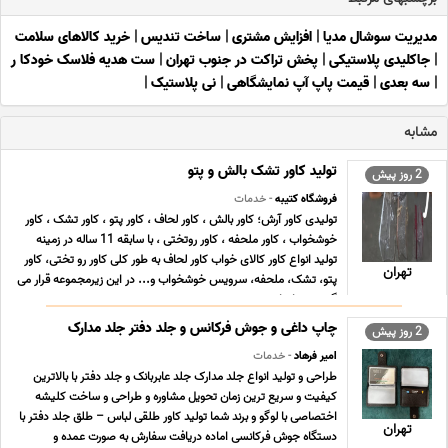
مدیریت سوشال مدیا
|
افزایش مشتری
|
ساخت تندیس
|
خرید کالاهای سلامت
|
جاکلیدی پلاستیکی
|
پخش تراکت در جنوب تهران
|
ست هدیه فلاسک خودکا ر
|
سه بعدی
|
قیمت پاپ آپ نمایشگاهی
|
نی پلاستیک
|
مشابه
تولید کاور تشک بالش و پتو
2 روز پیش
فروشگاه کتیبه
- خدمات
تولیدی کاور آرش؛ کاور بالش ، کاور لحاف ، کاور پتو ، کاور تشک ، کاور
خوشخواب ، کاور ملحفه ، کاور روتختی ، با سابقه 11 ساله در زمینه
تولید انواع کاور کالای خواب کاور لحاف به طور کلی کاور رو تختی، کاور
تهران
پتو، تشک، ملحفه، سرویس خوشخواب و... در این زیرمجموعه قرار می
گیرند. تمام این محص ... ...
چاپ داغی و جوش فرکانس و جلد دفتر جلد مدارک
2 روز پیش
امیر فرهاد
- خدمات
طراحی و تولید انواع جلد مدارک جلد عابربانک و جلد دفتر با بالاترین
کیفیت و سریع ترین زمان تحویل مشاوره و طراحی و ساخت کلیشه
اختصاصی با لوگو و برند شما تولید کاور طلقی لباس – طلق جلد دفتر با
تهران
دستگاه جوش فرکانسی اماده دریافت سفارش به صورت عمده و