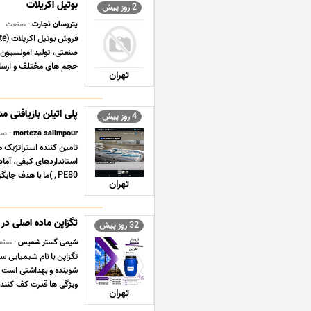
بوتیل اکریلات
2 روز پیش
پتروسان تجارت
- صنعت
صنعتی، تولید امولسیون 
حجم های مختلف و ارسال 
تهران
پلی اتیلن بازیافتی مشکی PE100
4 روز پیش
morteza salimpour
- ص
تامین کننده استراتژیک مو
, PE80 )ما با هدف جایگزینی بهینه در خطوط تول ... ...
تهران
تگزاپن ماده اصلی در 
32 روز پیش
شیمی گستر شمیس
- صنع
شوینده و بهداشتی است .
ویژگی ها قدرت کف کنندگی ب
تهران