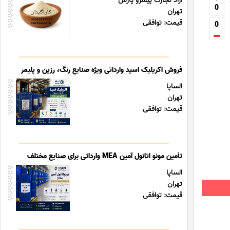
آراد تجارت پیشرو پارس
0
تهران
قیمت: توافقی
0
فروش اکریلیک اسید وارداتی ویژه صنایع رنگ، رزین و پلیمر
الساپا
تهران
قیمت: توافقی
تأمین مونو اتانول آمین MEA وارداتی برای صنایع مختلف
الساپا
تهران
قیمت: توافقی