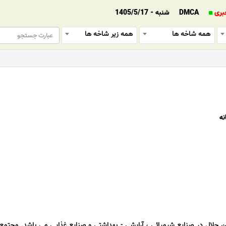
بری
DMCA
شنبه - 1405/5/17
همه شاخه ها
همه زیر شاخه ها
نه
صرف این حلال در صنایع شیمیائی ، آرایشی - بهداشتی و صنایع غذایی می باشد. مجتمع