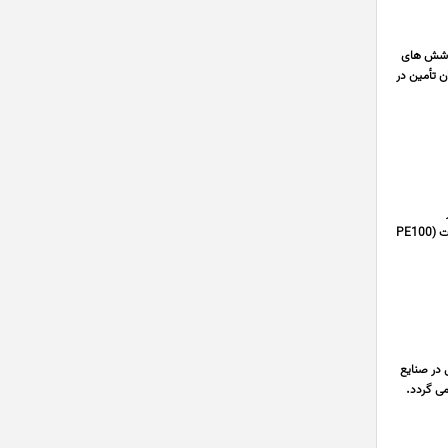
سب، پوشش های
 تأمین در
استانداردهای کیفی، آمادگی خود را جهت تأمین عمده محصولات پلیمری بازیافتی (PE80 , PE100) اعلام می دارد. محصولات (PE100
انت های آنیونی در صنایع
می گردد.