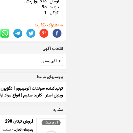
ارسال
313 روز پیش
بازدید
95
گوگل
1
به اشتراک بگذارید
انتخاب آگهی
آگهی بعدی
برچسبهای مرتبط
تولیدکننده سولفات آلومینیوم
|
تگزاپون
|
وینیل استر
|
کلرید سدیم
|
انواع مواد ا
مشابه
فروش تیتان 298
1 روز پیش
پتروسان تجارت
- صنعت