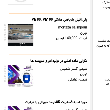
ش، پلاستیک،
یفیت
پلی اتیلن بازیافتی مشکی PE 80, PE100
morteza salimpour
تهران
قیمت: 140,000 تومان
س، تأمین کننده و عرضه کننده انواع کاراگینان (Carrageenan) با کیفیت مناسب
ه به عنوان
تگزاپن ماده اصلی در تولید انواع شوینده ها
شیمی گستر شمیس
تهران
قیمت: توافقی
ولیه شیمیایی،
عرضه می کند.
خرید اسید فسفریک 85درصد خوراکی با کیفیت