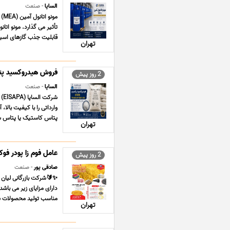
الساپا
- صنعت
مو
قابلیت جذب گازهای اسیدی 
تهران
فروش هیدروکسید پتاسیم (KOH) وارداتی | کیفیت عال
2 روز پیش
الساپا
- صنعت
وارداتی را با کیفیت بال
پتاس کاستیک یا پتاس سوز
تهران
عامل فوم زا پودر فوکو گرید US
2 روز پیش
صادقی پور
- صنعت
مناسب تولید محصولات سف
تهران