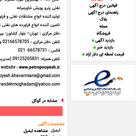
قوانین درج آگهی
نفتی پترو پویش خاورمیانه
راهنمای درج آگهی
تولیدکننده انواع مشتقات نفتی و فرا
بلاگ
تامین کننده انواع فراورده های نفتی
مجله
فروشگاه
دفتر مرکزی : تهران– بلوار کشاورز- بین جمالزاده و کارگر- پلا
بازدید آگهی
تلفن دفتر مرکزی : 02166578705 و 02166903450
بازدید خبر
فکس : 66578731- 021
قیمت لحظه ای دلار آزاد
تلفن همراه: 09125205831 (مدیریت : علیرضا پرنده مقدم)
website :
www.petropouyesh.ir
pooyesh.khavarmiane@gmail.com
parandehmoghadam@yahoo.com
مشابه در گوگل
مشخصات آگهی
ایمیل
مشاهده ایمیل