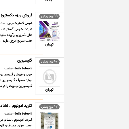
فروش ویژه دکستروز (
38 روز پیش
شیمی گستر شمیس
- صنع
شرکت شیمی گستر شمیس مف
جذب سریع انرژی دارند. دکستروز nohydrate
تهران
گلیسیرین
47 روز پیش
leila fotoohi
- صنعت
موارد مصرف گلیسیرین از
گلیسیرین رطوبت را در سط
تهران
کلرید آمونیوم ، نشادر
47 روز پیش
leila fotoohi
- صنعت
است. موارد مصرف و کارب