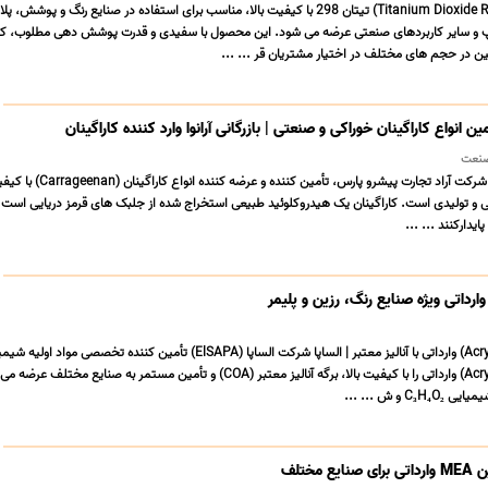
فروش تیتان 298 (Titanium Dioxide R-298) تیتان 298 با کیفیت بالا، مناسب برای استفاده در صنایع رنگ و پوش
 و سایر کاربردهای صنعتی عرضه می شود. این محصول با سفیدی و قدرت پوشش دهی مطلوب، ک
ن در حجم های مختلف در اختیار مشتریان قر ... ...
ن انواع کاراگینان خوراکی و صنعتی | بازرگانی آرانوا وارد کننده کاراگینان
نعت
بازرگانی آرانوا، برند تجاری شرکت آراد تجارت پیشرو پار
ی و تولیدی است. کاراگینان یک هیدروکلوئید طبیعی استخراج شده از جلبک های قرمز دریایی است ک
یدارکنند ... ...
رداتی ویژه صنایع رنگ، رزین و پلیمر
اکریلیک اسید (Acrylic Acid) وارداتی با آنالیز معتبر | الساپا شرکت الساپا (ElSAPA) تأمین کننده تخصصی مواد ا
اکریلیک اسید (Acrylic Acid) وارداتی را با کیفیت بالا، برگه آنالیز معتبر (COA) و تأمین مستمر به صنایع مختلف 
 و ش ... ...
مختلف