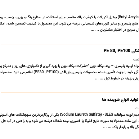
فروش بوتیل اکریلات (Butyl Acrylate) بوتیل اکریلات با کیفیت بالا، مناسب برای استفاده در صنایع رنگ و رزین، چ
های پلیمری و سایر کاربردهای شیمیایی عرضه می شود. این محصول با کیفیت تضمین شده، امکان
سریع در اختیار مشتریان ... ...
PE 80, 
نعت
اد اولیه پلیمری – برند نیکاد نوین ✅شرکت نیکاد نوین با بهره گیری از تکنولوژی های روز و تمرکز بر
تولید انواع شوینده ها
ت
تگزاپن با نام شیمیایی سدیم لورت سولفات Sodium Laureth Sulfate) - SLES) یکی از پرکاربردترین سورفکت
 این ماده معمولا به صورت مایع غلیظ یا خمیری نیمه شفاف عرضه می شود و به راحتی در آب حل 
الا و پایدار پاک ... ...