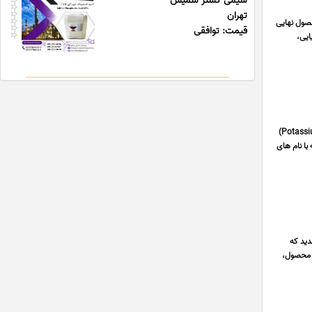
شیمی گستر شمیس
تهران
 محصول نهایی
قیمت: توافقی
 قلیایی،
شرکت الساپا (ElSAPA) به عنوان تأمین کننده تخصصی مواد اولیه شیمیایی، هیدروکسید پتاسیم (Potassium Hydroxide / KOH)
با نام های
Lia گرید AC7000 PLUS با تکنولوژی جدید که
نتز فوکو AC7000 PLUS با کاتالیزورهای مدرن ✅️رنگدهی بسیار کم فوکو AC7000 PLUS در محصول،