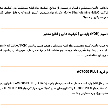
نو اتانول آمین (MEA) وارداتی | تأمین مستقیم از الساپا در بسیاری از صنایع، کیفیت مواد اولیه مستقیماً روی کیفیت
تأثیر می گذارد. مونو اتانول آمین (Mono Ethanolamine - MEA) یکی از مواد شیمیایی کلیدی است که به دلیل خواص
و سازگاری با فرمولا ... ...
ی و آنالیز معتبر
ا، آنالیز معتبر و شرایط تأمین مطمئن به صنایع مختلف کشور عرضه می نماید. هیدروکسید پتاسیم که 
آور نیز شناخته می ... ...
AC7000 PL
✨️🔰شرکت بازرگانی لیان صدر ملل🔰✨️ وارد کننده و نماینده انحصاری فوکو با برند ng
دارای مزایای زیر می باشد ✅️ س
ید بویژه چرم مصنوعی و کا ... ...