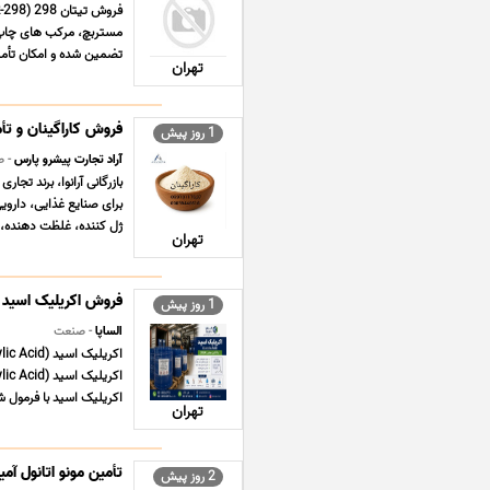
مستربچ، مرکب های چاپ
تضمین شده و امکان تأمی
تهران
فروش کاراگینان و تأمی
1 روز پیش
آراد تجارت پیشرو پارس
- ص
برای صنایع غذایی، داروی
ژل کننده، غلظت دهنده، پا
تهران
فروش اکریلیک اسید وا
1 روز پیش
الساپا
- صنعت
اکریلیک اسید با فرمول شیمیایی C₃H₄O₂
تهران
تأمین مونو اتانول آمین MEA وارداتی برای صنایع 
2 روز پیش