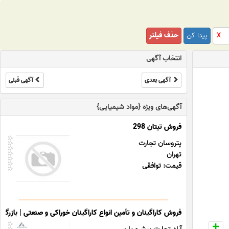
پیدا کن
حذف فیلتر
X
انتخاب آگهی
آگهی بعدی
آگهی قبلی
آگهی‌های ویژه {مواد شیمیایی}
فروش تیتان 298
پتروسان تجارت
تهران
قیمت: توافقی
فروش کاراگینان و تأمین انواع کاراگینان خوراکی و صنعتی | بازرگانی آ