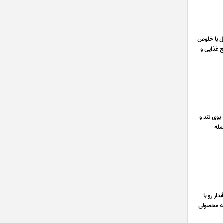
ماست ! این محصول با خلوص
ر صنایع غذایی و
نگ با بوی تند و
مله
ر رو با
 که محصولی