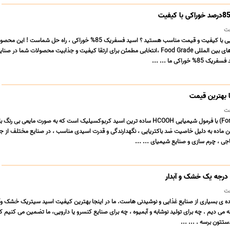
ت
به دنبال یک افزودنی غذایی با کیفیت و قیمت مناسب هستید ؟ اسید فسفریک 85% خوراکی ، راه حل ش
بالا و مطابق با استاندارد های بین المللی Food Grade ،انتخابی مطمئن برای ارتقا کیفیت و جذابیت محصولات شما د
راکی ما ... ...
 بهترین قیمت
ت
فرمیک اسید (Formic Acid) با فرمول شیمیایی HCOOH ساده ترین اسید کربوکسیلیک است که به صورت مایعی بی ر
ین ماده به دلیل خاصیت ضد باکتریایی ، نگهدارندگی و قدرت اسیدی مناسب ، در صنایع مختلف از ج
جی ، چرم سازی و صنایع شیمیای ... ...
درجه یک خشک و آبدار
ت
ه ی بسیاری از صنایع غذایی و نوشیدنی هاست. ما در اینجا بهترین کیفیت اسید سیتریک خشک وآبدا
ه می دیم . چه برای تولید نوشابه و آبمیوه ، چه برای صنایع کنسرو یا دارویی، ما تضمین می کنیم
ستتون برسه . ... ...