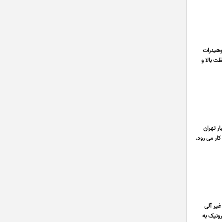
وهیدرات
 غلظت بالا و
ه 250 کیلویی موجود در انبار تهران
ار می رود.
 نِشادُر با فرمول شیمیایی NH4Cl یک ترکیب غیر آلی
ونیک به