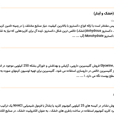
خشک و آبدار)
ت
تخر است با ارائه انواع دکستروز با بالاترین کیفیت ،نیاز صنایع مختلف را در زمینه تامین کرب
های ضروری برآورده سازد. دکستروز Anhydrous(خشک) خالص ترین شکل دکستروز ،ایده آل برای کاربردهایی که نیاز به
Mo (آب ... ...
خرید و فروش گلیسیرین Glycerine فروش گلیسیرین دارویی، آرایشی و بهداشتی و خوراکی بشک
 گلیسیرین خالص در داروسازی استفاده می شود. گلیسیرین برای تهیه لوسیون کرمهای صورت به ک
ح پوست نگه می دارد. ا ... ...
کلرید آمونیوم ، نشادر فروش نشادر در کیسه های 25 کیلویی آمونیوم کلرید یا
رد کلرید آمونیوم استفاده در ساخت باطری های خشک ، به عنوان الکترولیت خشک. در صنایع الکتر