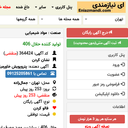
پنل کاربری
سایر
داغ شده
مجله خ
تهران
همه محله ها
همه گروهها
درج آگهی رایگان
صنعت
:
مواد شیمیایی
ثبت آگهی متنی(بدون محدودیت)
تولید کننده حلال 406
کد آگهی: 364424 (
منقضی
)
پنل کاربری
نشان کردن
ورود
آگهی دهنده:
پتروپویش خاورمیا
تماس با 09125205861
عضویت
محل:
تهران
-
جمال‌زاده
فراموشی رمز عبور
بروز: 253 روز پیش
دانلود اپلیکیشن
منقضی: 253 روز پیش
نوع: آگهی رایگان
اطلاعات
فالو کردن
قیمت: توافقی
هر ستاره هر روز 3 هزار تومان
تعرفه آگهی ویژه
حلال 406 : بیشترین مورد م