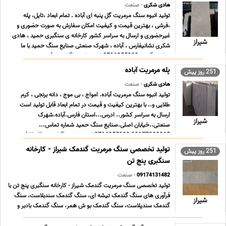
هادی شکری
- صنعت
تولید انبوه سنگ مرمریت گل پنبه ای آباده . تمام ابعاد ،تایل، پله
،فرشی ، بهترین قیمت و کیفیت امکان سفارش به صورت حضوری و
غیرحضوری و ارسال به سراسر کشور کارخانه ی سنگبری حمید ، هادی
شیراز
شکری نشانیفارس ، آباده ، شهرک صنعتی صنایع سنگ حمید با ما
تماس بگیرید 0716255922 ادرس اینستاگرام... h ... ...
پله مرمریت آباده
251 روز پیش
هادی شکری
- صنعت
تولید انبوه سنگ مرمریت آباده. امواج ، بی موج ، دانه برنجی ، کرم
طلایی و.. با بهترین کیفیت و قیمت در تمام ابعاد قابل تولید است
ارسال به سراسر کشور.. ‌ادرس...استان فارس.آباده.شهرک
شیراز
صنعتی..خیابان اصلی.صنایع سنگ حمید شماره تماس...
09177092065 0716255922 ادرس اینستاگرام... http//w ... ...
تولید تخصصی سنگ مرمریت گندمک شیراز - کارخانه
251 روز پیش
سنگبری پنج تن
09174131482
- صنعت
تولید تخصصی سنگ مرمریت گندمک شیراز - کارخانه سنگبری پنج تن با
فرآوری های سنگ گندمک تیشه ای، سنگ گندمک سندبلاست، سنگ
شیراز
گندمک سندپلاست، سنگ گندمک بو ش همر، سنگ گندمک بادبر و
سنگ گندمک سابیده صیقلی طی پنج دهه تولید تخصصی سنگ