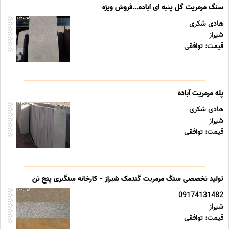
سنگ مرمریت گل پنبه ای آباده...فروش ویژه
هادی شکری
شیراز
قیمت: توافقی
پله مرمریت آباده
هادی شکری
شیراز
قیمت: توافقی
تولید تخصصی سنگ مرمریت گندمک شیراز - کارخانه سنگبری پنج تن
09174131482
شیراز
قیمت: توافقی