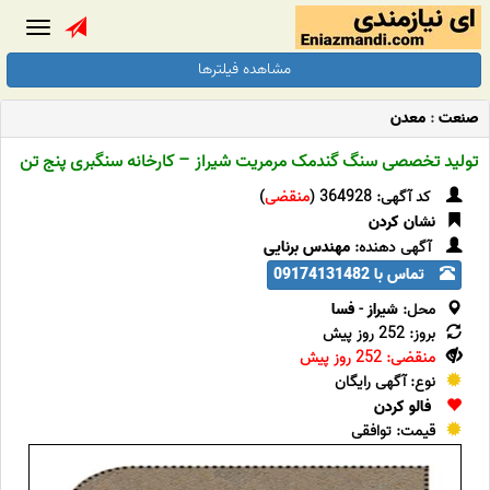
Toggle
gation
مشاهده فیلترها
صنعت
:
معدن
تولید تخصصی سنگ گندمک مرمریت شیراز – کارخانه سنگبری پنج تن
کد آگهی: 364928 (
منقضی
)
نشان کردن
آگهی دهنده:
مهندس برنایی
تماس با 09174131482
محل:
شیراز
-
فسا
بروز: 252 روز پیش
منقضی: 252 روز پیش
نوع: آگهی رایگان
فالو کردن
قیمت: توافقی