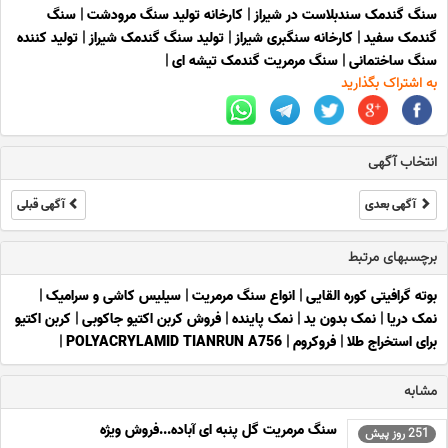
سنگ گندمک سندبلاست در شیراز
|
کارخانه تولید سنگ مرودشت
|
سنگ
گندمک سفید
|
کارخانه سنگبری شیراز
|
تولید سنگ گندمک شیراز
|
تولید کننده
سنگ ساختمانی
|
سنگ مرمریت گندمک تیشه ای
|
به اشتراک بگذارید
انتخاب آگهی
آگهی بعدی
آگهی قبلی
برچسبهای مرتبط
بوته گرافیتی کوره القایی
|
انواع سنگ مرمریت
|
سیلیس کاشی و سرامیک
|
نمک دریا
|
نمک بدون ید
|
نمک پاینده
|
فروش کربن اکتیو جاکوبی
|
کربن اکتیو
برای استخراج طلا
|
فروکروم
|
POLYACRYLAMID TIANRUN A756
|
مشابه
سنگ مرمریت گل پنبه ای آباده...فروش ویژه
251 روز پیش