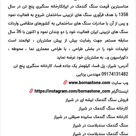
مناسبترین قیمت سنگ گندمک در ایرانکارخانه سنگبری پنج تن در سال
1358 با هدف فرآوری سنگ های تزیینی ساختمان شروع به فعالیت نمود
و پس از آن با صادرات سنگ های ساختمانی به کشورهای متقاضی واردات
سنگ های تزیینی ایران فعالیت خود را دو چندان نمود و اکنون با 36 سال
سابقه مستمر جهت رضایت بیش از پیش مشتریان ، توانمند است
تولیدات خود را در بخش طراحی ، با طراحی معماری نما ، محوطه ،
دکوراسیون و… به مشتریان خود عرضه نماید
آدرس: شیراز، پل فسا، کیلومتر یک جاده فسا، کارخانه سنگبری پنج تن
09174131482 مهندس برنایی
وب سایت
www.bornastone.com
اینستاگرام
https://instagram.com/bornastone_com
فروش سنگ گندمک تیشه ای در شیراز
کارخانه سنگ گندمک در شیراز
کارخانه سنگ گندمک سابیده صیقلی در شیراز
سنگ گندمک سندبلاست در شیراز
سنگ گندمک سندبلاست در شیراز