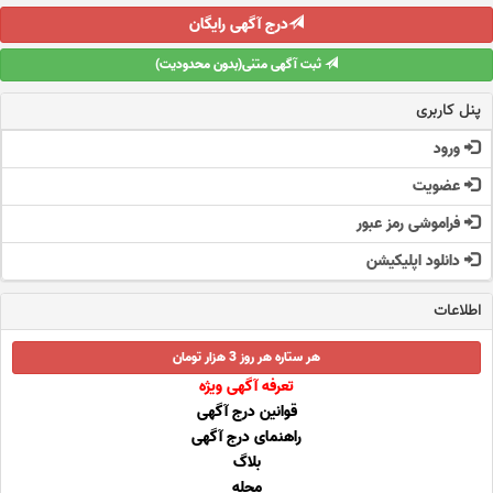
درج آگهی رایگان
ثبت آگهی متنی(بدون محدودیت)
پنل کاربری
ورود
عضویت
فراموشی رمز عبور
دانلود اپلیکیشن
اطلاعات
هر ستاره هر روز 3 هزار تومان
تعرفه آگهی ویژه
قوانین درج آگهی
راهنمای درج آگهی
بلاگ
مجله