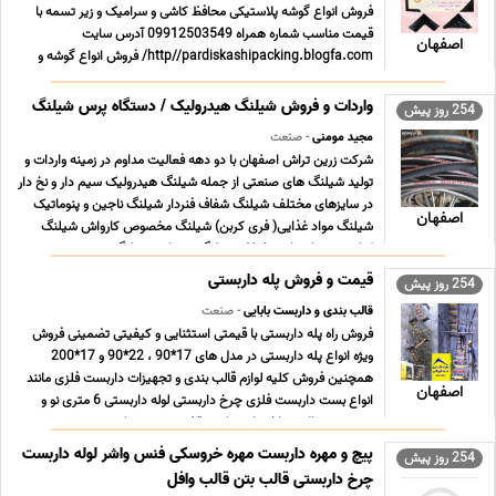
فروش انواع گوشه پلاستیکی محافظ کاشی و سرامیک و زیر تسمه با
قیمت مناسب شماره همراه 09912503549 آدرس سایت
اصفهان
http//pardiskashipacking.blogfa.com/ فروش انواع گوشه و
بغل بند محافظ مخصوص بسته بندی کاشی و سرامیک و سنگ
همچنین فروش زیر تسمه مخصوص تسمه کشی در بسته بندی ارسال
واردات و فروش شیلنگ هیدرولیک / دستگاه پرس شیلنگ
254 روز پیش
به سراسر کشور با ... ...
مجید مومنی
- صنعت
شرکت زرین تراش اصفهان با دو دهه فعالیت مداوم در زمینه واردات و
تولید شیلنگ های صنعتی از جمله شیلنگ هیدرولیک سیم دار و نخ دار
در سایزهای مختلف شیلنگ شفاف فنردار شیلنگ ناجین و پنوماتیک
اصفهان
شیلنگ مواد غذایی( فری کربن) شیلنگ مخصوص کارواش شیلنگ
کولری در سایزهای مختلف شیلنگ سمپاش شیلنگ ... ...
قیمت و فروش پله داربستی
254 روز پیش
قالب بندی و داربست بابایی
- صنعت
فروش راه پله داربستی با قیمتی استثنایی و کیفیتی تضمینی فروش
ویژه انواع پله داربستی در مدل های 17*90 ، 22*90 و 17*200
همچنین فروش کلیه لوازم قالب بندی و تجهیزات داربست فلزی مانند
اصفهان
انواع بست داربست فلزی چرخ داربستی لوله داربستی 6 متری نو و
دست دوم بالابر ساختمانی جک سقفی و تعمیر جک ... ...
پیچ و مهره داربست مهره خروسکی فنس واشر لوله داربست
254 روز پیش
چرخ داربستی قالب بتن قالب وافل