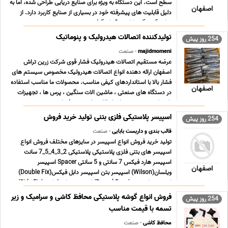
سطح است. این دستگاه به ویژه برای صنایع دریایی طراحی شده، اما به
اصفهان
دلیل قابلیت های پیشرفته خود در بسیاری از صنایع کاربرد دارد. از
نمایشگر بزرگ و کاربری آسان گرف ... ...
تولیدکننده اتصالات هیدرولیک و پنوماتیک
254 روز پیش
majidmomeni
- صنعت
عرضه مستقیم اتصالات هیدرولیک فشار قوی شرکت زرین تراش
اصفهان ارائه دهنده انواع اتصالات هیدرولیک مخصوص سیستم های
فشار بالا با استانداردهای کیفی مناسب. محصولات ما مناسب استفاده
اصفهان
در دستگاه های صنعتی ، ماشین الات سنگین ، پرس ها ، تجهیزات
راهسازی و سیستم های انتقال روغن تحت فشار هستند. ... ...
اسپیسر پلاستیکی فلزی بتنی تولید خرید فروش
254 روز پیش
قالب بندی و داربست بابایی
- صنعت
تولید خرید فروش انواع اسپیسر در سایزهای مختلف فروش انواع
اسپیسر های بتنی فلزی پلاستیکی پلاستیکی 2_3_4_5_7 سانت
اسپیسر هارد فیکس 7 سانتی و 5 سانتی Spacer اسپیسر
اصفهان
ویلسان(Wilson) اسپیسر بتن اسپیسر دابل فیکس(Double Fix)
اسپیسر راند بیس(Round Base) اسپیسر ساید فیکس(Side Fix)
اسپیسر فلت ... ...
فروش انواع گوشه پلاستیکی محافظ کاشی و سرامیک و زیر
254 روز پیش
تسمه با قیمت مناسب
محافظ کاشی
- صنعت