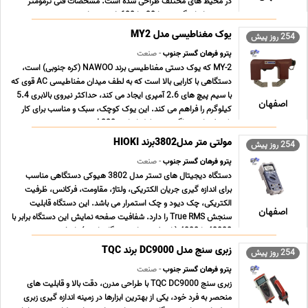
در محیط های مختلف طراحی شده است. مشخصات فنی ترمومتر
محدوده اندازه گیری دما 30 -تا 600 +درجه سان ... ...
یوک مغناطیسی مدل MY2
254 روز پیش
پترو فرهان گستر جنوب
- صنعت
MY-2 که یوک دستی مغناطیسی برند NAWOO (کره جنوبی) است،
دستگاهی با کارایی بالا است که به لطف میدان مغناطیسی AC قوی که
با سیم پیچ های 2.6 آمپری ایجاد می کند، حداکثر نیروی بالابری 5.4
اصفهان
کیلوگرم را فراهم می کند. این یوک کوچک، سبک و مناسب برای کار
تک نفره است، اگرچه به دلیل ابعاد L220 x ... ...
مولتی متر مدل3802برند HIOKI
254 روز پیش
پترو فرهان گستر جنوب
- صنعت
دستگاه دیجیتال های تستر مدل 3802 هیوکی دستگاهی مناسب
برای اندازه گیری جریان الکتریکی، ولتاژ، مقاومت، فرکانس، ظرفیت
الکتریکی، چک دیود و چک استمرار می باشد. این دستگاه قابلیت
اصفهان
سنجش True RMS را دارد. شفافیت صفحه نمایش این دستگاه برابر با
40000 یا 4000 (با صفحه نمایش دوگانه است). از خ ... ...
زبری سنج مدل DC9000 برند TQC
254 روز پیش
پترو فرهان گستر جنوب
- صنعت
زبری سنج TQC DC9000 با طراحی مدرن، دقت بالا و قابلیت های
منحصر به فرد خود، یکی از بهترین ابزارها در زمینه اندازه گیری زبری