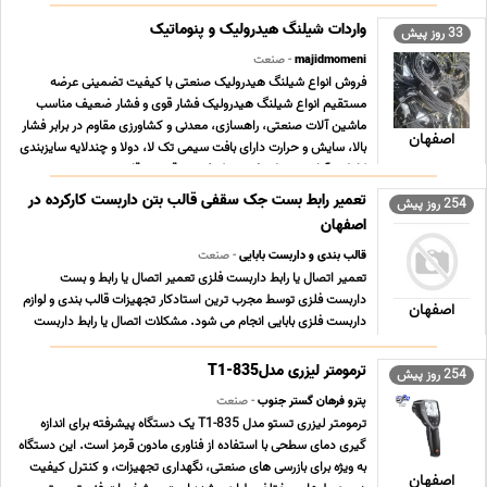
... ...
واردات شیلنگ هیدرولیک و پنوماتیک
33 روز پیش
majidmomeni
- صنعت
فروش انواع شیلنگ هیدرولیک صنعتی با کیفیت تضمینی عرضه
مستقیم انواع شیلنگ هیدرولیک فشار قوی و فشار ضعیف مناسب
ماشین آلات صنعتی، راهسازی، معدنی و کشاورزی مقاوم در برابر فشار
اصفهان
بالا، سایش و حرارت دارای بافت سیمی تک لا، دولا و چندلایه سایزبندی
کامل و آماده تحویل تضمین کیفیت و قیمت رقابت ... ...
تعمیر رابط بست جک سقفی قالب بتن داربست کارکرده در
254 روز پیش
اصفهان
قالب بندی و داربست بابایی
- صنعت
تعمیر اتصال یا رابط داربست فلزی تعمیر اتصال یا رابط و بست
داربست فلزی توسط مجرب ترین استادکار تجهیزات قالب بندی و لوازم
اصفهان
داربست فلزی بابایی انجام می شود. مشکلات اتصال یا رابط داربست
فلزی از قبیل 1. اتصال داربستی که پیچ آن خراب و هرز شده است. 2.
و رابطی که لبه آن کج شده است و دیگر ... ...
ترمومتر لیزری مدل835-T1
254 روز پیش
پترو فرهان گستر جنوب
- صنعت
ترمومتر لیزری تستو مدل 835-T1 یک دستگاه پیشرفته برای اندازه
گیری دمای سطحی با استفاده از فناوری مادون قرمز است. این دستگاه
به ویژه برای بازرسی های صنعتی، نگهداری تجهیزات، و کنترل کیفیت
اصفهان