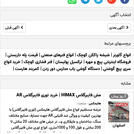
انتخاب آگهی
آگهی بعدی
آگهی قبلی
برچسبهای مرتبط
انواع گاورنر
|
شیشه پاککن کوچک
|
انواع فنرهای صنعتی
|
قیمت پله داربستی
|
فروشگاه اینترنتی پیچ و مهره
|
ترکسیل پولیسان
|
فنر فشاری کوچک
|
خرید انواع
سری پیچ گوشتی
|
دستگاه گوشی یاب مدارس دور زدن
|
کمربند هارست
|
مشابه
مش فایبرگلاس HIMAX | خرید توری فایبرگلاس AR
2 روز پیش
هایمکس
- صنعت
عرضه مستقیم انواع مش فایبرگلاس هایمکس (توری فایبرگلاس) با
بهترین کیفیت و ویژگی ضد قلیایی AR جهت مصارف صنایع مختلف
سنگ، ساختمان و عایقکاری و… در عرض های مختلف 20 سانتی تا
اصفهان
200 سانتی و طول 100 و 1000متری. انواع توری مش فایبرگلاس
هایمکس بر حسب وزن مش فایبرگلاس 45 گرمی مش فایبرگلاس 60