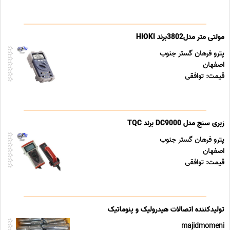
مولتی متر مدل3802برند HIOKI
پترو فرهان گستر جنوب
اصفهان
قیمت: توافقی
زبری سنج مدل DC9000 برند TQC
پترو فرهان گستر جنوب
اصفهان
قیمت: توافقی
تولیدکننده اتصالات هیدرولیک و پنوماتیک
majidmomeni