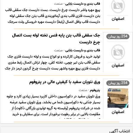
قالب بندی و داربست بابایی
- صنعت
پیچ مهره واشر داربست چرخ داربست. بست داربست جک سقفی قالب
بتن داربست فلزی قالب بندی آرماتوربندی قالب بتن جک سقفی لوله
اصفهان
داربست قالب وافل اتصال (رابط) داربست مهره خروسکی ولت سرجک
تنظیمی سولجر پین گوه بست قائم بست دوپیچ بست تک پیچ بست
گردون اجرای فنس پایه فنس فلزی و بتنی خرید ،فروش و ... ...
جک سقفی قالب بتن پایه فنس تخته لوله بست اتصال
254 روز پیش
چرخ داربست
قالب بندی و داربست بابایی
- صنعت
تولید خرید و فروش کارکرده و نو انواع بست و لوله داربست فلزی جک
سقفی قالب بتن تیر چوبی. تخته کفی. چهار تراش اتصال رابط مغزی
اصفهان
داربست فلزی پیچ مهره واشهر بست داربست چرخ گردون ترمز دار جک
تنظیمی تخته بنایی زیری پای قالی پیم گوه چنگک مهره خروسکی فنس
پایه فنس پایه داربست درخت انگور یا م ... ...
ورق نئوپان سفید با کیفیتی عالی در پتروفوم
254 روز پیش
پتروفوم
- صنعت
ورق نئوپان سفید در دکوراسیون داخلی کاربرد بسیار زیادی کارد و جلوه
بسیار جذابی به دکوراسیون شما می بخشد. ورق نئوپان سفید عرضه
شده در شرکت پتروفوم (وابسته به گروه تولیدی بازرگانی ذکاوت) از
اصفهان
مقاومت بالایی در برابر رطوبت برخوردار است. برای سفارش و خرید
آنلاین ورق PVC ورق MDF سفید ور ... ...
انتخاب آگهی