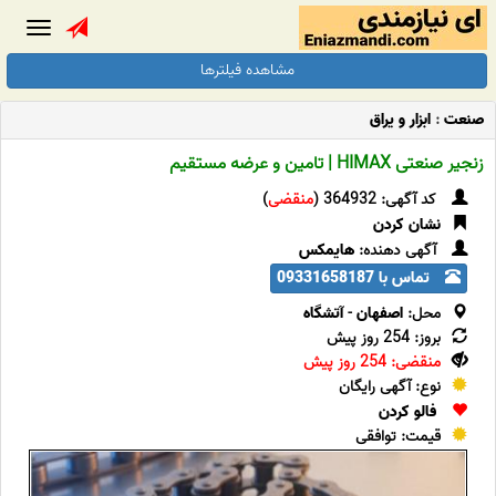
Toggle
gation
مشاهده فیلترها
صنعت
:
ابزار و یراق
زنجیر صنعتی HIMAX | تامین و عرضه مستقیم
کد آگهی: 364932 (
منقضی
)
نشان کردن
آگهی دهنده:
هایمکس
تماس با 09331658187
محل:
اصفهان
-
آتشگاه
بروز: 254 روز پیش
منقضی: 254 روز پیش
نوع: آگهی رایگان
فالو کردن
قیمت: توافقی