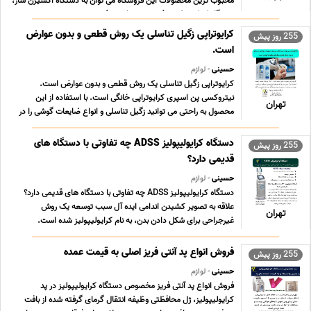
محبوب ترین محصولات این فروشگاه می توان به دستگاه اکسیژن ساز،
دستگاه کمک تنفسی (سی پپ و بای پپ)، ت ... ...
کرایوتراپی زگیل تناسلی یک روش قطعی و بدون عوارض
255 روز پیش
است.
حسینی
- لوازم
کرایوتراپی زگیل تناسلی یک روش قطعی و بدون عوارض است.
نیتروکسی پن اسپری کرایوتراپی خانگی است. با استفاده از این
تهران
محصول به راحتی می توانید زگیل تناسلی و انواع ضایعات گوشی را در
خانه و بصورت شخصی درمان کنید. کرایوتراپی زگیل تناسلی یکی از
روش های قطعی برای از بین بردن انواع زگیل هاس ... ...
دستگاه کرایولیپولیز ADSS چه تفاوتی با دستگاه های
255 روز پیش
قدیمی دارد؟
حسینی
- لوازم
دستگاه کرایولیپولیز ADSS چه تفاوتی با دستگاه های قدیمی دارد؟
علاقه به تصویر کشیدن اندامی ایده آل سبب توسعه یک روش
تهران
غیرجراحی برای شکل دادن بدن، به نام کرایولیپولیز شده است.
کرایولیپولیز روشی ایمن و موثر برای کاهش نواحی کوچک چربی
ناخواسته است. کرایولیپولیز به این صورت عمل می کند ... ...
فروش انواع پد آنتی فریز اصلی به قیمت عمده
255 روز پیش
حسینی
- لوازم
فروش انواع پد آنتی فریز مخصوص دستگاه کرایولیپولیز در پد
کرایولیپولیز، ژل محافظتی وظیفه انتقال گرمای گرفته شده از بافت