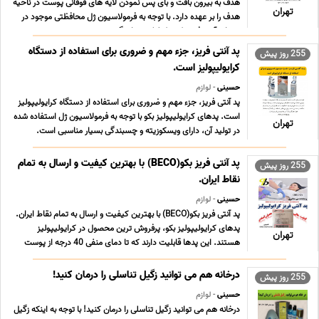
هدف به بیرون بافت و بای پس نمودن لایه های فوقانی پوست در ناحیه
تهران
هدف را بر عهده دارد. با توجه به فرمولاسیون ژل محافظتی موجود در
پدهای آنتی فریز بکو و کولتک میزان گر ... ...
پد آنتی فریز، جزء مهم و ضروری برای استفاده از دستگاه
255 روز پیش
کرایولیپولیز است.
حسینی
- لوازم
پد آنتی فریز، جزء مهم و ضروری برای استفاده از دستگاه کرایولیپولیز
است. پدهای کرایولیپولیز بکو با توجه به فرمولاسیون ژل استفاده شده
تهران
در تولید آن، دارای ویسکوزیته و چسبندگی بسیار مناسبی است.
دانسیته و چسبندگی مناسب ژل استفاده در تولید پدهای آنتی فریز بکو
مانع از بلعیده شدن ژل موجود ... ...
پد آنتی فریز بکو(BECO) با بهترین کیفیت و ارسال به تمام
255 روز پیش
نقاط ایران.
حسینی
- لوازم
پد آنتی فریز بکو(BECO) با بهترین کیفیت و ارسال به تمام نقاط ایران.
پدهای کرایولیپولیز بکو، پرفروش ترین محصول در کرایولیپولیز
تهران
هستند. این پدها قابلیت دارند که تا دمای منفی 40 درجه از پوست
محافظت کنند؛ با دستگاه های مختلف سازگارند. در بازه های زمانی
طولانی مقاوم اند و پارچه آنها بسی ... ...
درخانه هم می توانید زگیل تناسلی را درمان کنید!
255 روز پیش
حسینی
- لوازم
درخانه هم می توانید زگیل تناسلی را درمان کنید! با توجه به اینکه زگیل