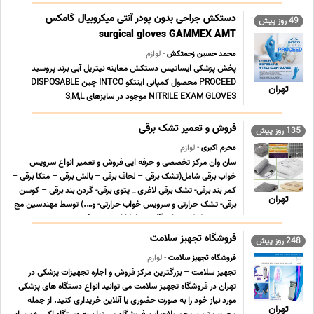
دستکش جراحی بدون پودر آنتی میکروبیال گامکس
49 روز پیش
surgical gloves GAMMEX AMT
محمد حسین زحمتکش
- لوازم
پخش پزشکی ایساتیس دستکش معاینه نیتریل آبی برند پروسید
PROCEED محصول کمپانی اینتکو INTCO چین DISPOSABLE
تهران
NITRILE EXAM GLOVES موجود در سایزهای S,M,L
09126384266 @isaticemed @ISATISEMED دستکش معاینه
نیتریل 100 عددی – Medical Nitrile Examination Gloves. –
فروش و تعمیر تشک برقی
135 روز پیش
تولید شده از نیتریل مصنوعی ( ... ...
محرم اکبری
- لوازم
سان وان مرکز تخصصی و حرفه ایی فروش و تعمیر انواع سرویس
خواب برقی شامل(تشک برقی – لحاف برقی – بالش برقی – متکا برقی –
کمر بند برقی- تشک برقی لاغری _ پتوی برقی- گردن بند برقی – کوسن
تهران
برقی- تشک حرارتی و سرویس خواب حرارتی- و….) توسط مهندسین مج
ب و تحصیل کرده دانشگاهی و امکانات پیش رفت ... ...
فروشگاه تجهیز سلامت
248 روز پیش
فروشگاه تجهیز سلامت
- لوازم
تجهیز سلامت – بزرگترین مرکز فروش و اجاره تجهیزات پزشکی در
تهران در فروشگاه تجهیز سلامت می توانید انواع دستگاه های پزشکی
مورد نیاز خود را به صورت حضوری یا آنلاین خریداری کنید. از جمله
تهران