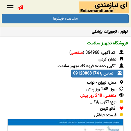
Toggle
gation
مشاهده فیلترها
لوازم
:
تجهیزات پزشکی
فروشگاه تجهیز سلامت
کد آگهی: 364968 (
منقضی
)
نشان کردن
آگهی دهنده:
فروشگاه تجهیز سلامت
تماس با 09120863174
محل:
تهران
-
نواب
بروز: 248 روز پیش
منقضی: 248 روز پیش
نوع: آگهی رایگان
فالو کردن
قیمت: توافقی