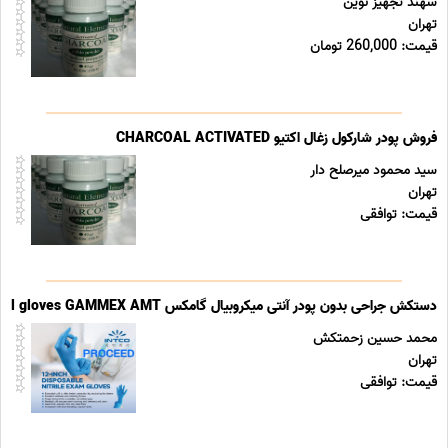
سهند تجهیز نوین
تهران
قیمت: 260,000 تومان
فروش پودر شارکول زغال اکتیو CHARCOAL ACTIVATED
سید محمود میرصلح دار
تهران
قیمت: توافقی
دستکش جراحی بدون پودر آنتی میکروبیال گامکس surgical gloves GAMMEX AMT
محمد حسین زحمتکش
تهران
قیمت: توافقی