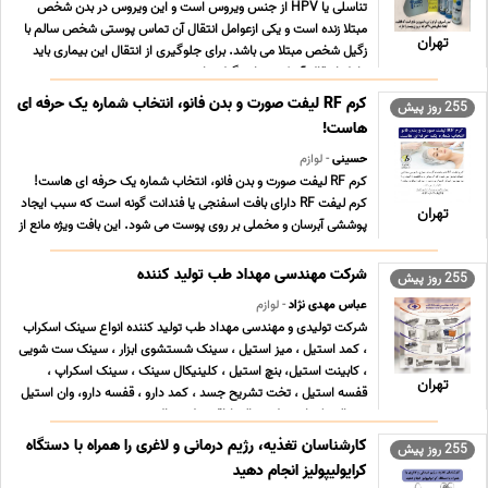
تناسلی یا HPV از جنس ویروس است و این ویروس در بدن شخص
مبتلا زنده است و یکی ازعوامل انتقال آن تماس پوستی شخص سالم با
تهران
زگیل شخص مبتلا می باشد. برای جلوگیری از انتقال این بیماری باید
عامل انتقال آن که همان زگیل ها ه ... ...
کرم RF لیفت صورت و بدن فانو، انتخاب شماره یک حرفه ای
255 روز پیش
هاست!
حسینی
- لوازم
کرم RF لیفت صورت و بدن فانو، انتخاب شماره یک حرفه ای هاست!
کرم لیفت RF دارای بافت اسفنجی یا فندانت گونه است که سبب ایجاد
تهران
پوششی آبرسان و مخملی بر روی پوست می شود. این بافت ویژه مانع از
تبخیر آب درون کرم در حین انجام ار اف کویتیشن می شود و کرم برای
زمان طولانی خاصیت روان کنندگی خود ... ...
شرکت مهندسی مهداد طب تولید کننده
255 روز پیش
عباس مهدی نژاد
- لوازم
شرکت تولیدی و مهندسی مهداد طب تولید کننده انواع سینک اسکراب
، کمد استیل ، میز استیل ، سینک شستشوی ابزار ، سینک ست شویی
، کابینت استیل، بنچ استیل ، کلینیکال سینک ، سینک اسکراپ ،
تهران
قفسه استیل ، تخت تشریح جسد ، کمد دارو ، قفسه دارو، وان استیل
، ،ترالی پک استریل ، ترالی اتاق عمل ، ترال ... ...
کارشناسان تغذیه، رژیم درمانی و لاغری را همراه با دستگاه
255 روز پیش
کرایولیپولیز انجام دهید