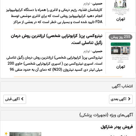
حسینی
- لوازم
کارشناسان تغذیه، رژیم درمانی و لاغری را همراه با دستگاه کرایولیپولیز
انجام دهید کرایولیپولیز روشی است که برای لاغری موضعی توسط
تهران
FDA تایید شده است و بسیار بی خطر است که در بعضی از مراکز
لاغری توسط متخصص تغذیه انجام می گیرد. در روش کرایولیپولیز
برای از بین بردن سلول های چربی از دمای ... ...
نیتروکسی پن( کرایوتراپی شخصی) ارزانترین روش درمان
255 روز پیش
زگیل تناسلی است.
حسینی
- لوازم
نیتروکسی پن( کرایوتراپی شخصی) ارزانترین روش درمان زگیل تناسلی
است. اسپری نیتروکسی پن ( اسپری کرایوتراپی شخصی) حاوی 200
تهران
میلی لیتر دی کسید نیتروژن (N2O) که دمای آن به حدود منفی 96
درجه سانتیگراد می رسد. این محصول قابلیت کاهش دمای بافت تا
حدود منفی 70 درجه سانتی گراد را دارد. برای ... ...
انتخاب آگهی
آگهی بعدی
آگهی قبلی
آگهی‌های ویژه {تجهیزات پزشکی}
فروش پودر شارکول