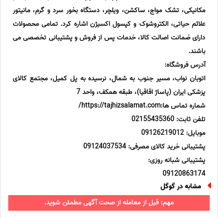
مکانیکی، تشک مواج، ساکشن، ویلچر، دستگاه بخور سرد و گرم، مانیتور
علائم حیاتی، الکتروشوک و کپسول اکسیژن اشاره کرد. تمامی محصولات
دارای ضمانت اصالت کالا، خدمات پس از فروش و پشتیبانی تخصصی می
باشند.
آدرس فروشگاه:
اتوبان نواب، مسیر جنوب به شمال، نرسیده به پل کمیل، مجتمع کالای
پزشکی ایران (پاساژ اقاقیا)، طبقه همکف، واحد 7
شماره تماس ها:https://tajhizsalamat.com/
تلفن ثابت: 02155435360
موبایل: 09126219012
پشتیبانی خرید کالای مصرفی: 09124037534
پشتیبانی شبانه روزی:
09120863174
مشابه در گوگل
مهم: قبل از معامله از صحت آگهی مطمئن شوید.