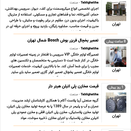
Tablighatiha
- صنعت
اجرای تخصصی انواع میکروسمنت برای کف، دیوار، سرویس بهداشتی،
حمام، آشپزخانه، نما و فضاهای تجاری و مسکونی. استفاده از متریال
باکیفیت، اجرای بدون درز، مقاوم در برابر رطوبت و سایش، با طراحی
تهران
مدرن و قیمت مناسب. مشاوره رایگان، بازدید پروژه و اجرای حرفه ای در
سراسر ایران. آیا از کاشی های ... ...
تعمیر یخچال فریزر بوش Bosch شمال تهران
8 ساعت پیش
Tablighatiha
- صنعت
تعمیرگاه لوازم خانگی VIP سرویس با افتخار در زمینه تعمیرات لوازم
خانگی در کنار شما است تا دسترسی به متخصصان و تکنسین های
مجرب را برای شما آسان کند. ما با بالاترین کیفیت، خدمات تعمیرات
تهران
لوازم خانگی, تعمیر یخچال, تعمیر کولر گازی, تعمیر ساید بای ساید,
تعمیر لباسشویی, تعمیر پکیج گرمایش ... ...
قیمت مخازن پلی اتیلن هیتر دار
1 روز پیش
Tablighatiha
- صنعت
گروه صنعتی آریا پلاست آکام با همکاری کارشناسان ارشد مدیریت،
عمران و آب و پلیمر در سال 1389 پا به عرصه تولید مخازن پلی اتیلن،
تولید مخزن پلاستیکی، مخزن پلی اتیلن افقی و مخزن عمودی پلی
تهران
اتیلن, مخازن پلاستیک و اجرای مخازن ذخیره سوخت، مواد
شمیمیایی، آب و فاضلاب گذاشت و هم اکنون در کار ... ...