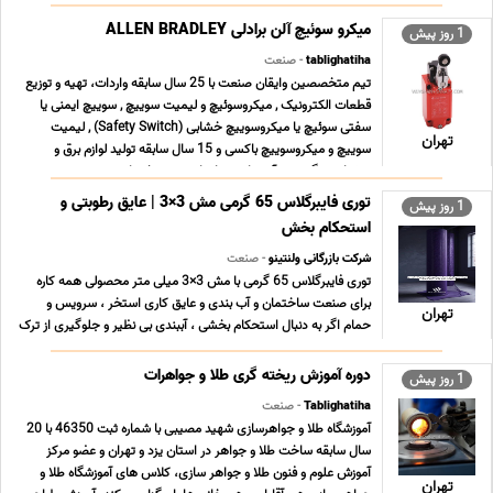
میکرو سوئیچ آلن برادلی ALLEN BRADLEY
1 روز پیش
tablighatiha
- صنعت
تیم متخصصین وایقان صنعت با 25 سال سابقه واردات، تهیه و توزیع
قطعات الکترونیک , میکروسوئیچ و لیمیت سوییچ , سوییچ ایمنی یا
سفتی سوئیچ یا میکروسوییچ خشابی (Safety Switch) , لیمیت
تهران
سوییچ و میکروسوییچ باکسی و 15 سال سابقه تولید لوازم برق و
روشنایی ، گرد هم آمده است تا جامع ترین خدمات ت ... ...
توری فایبرگلاس 65 گرمی مش 3×3 | عایق رطوبتی و
1 روز پیش
استحکام بخش
شرکت بازرگانی ولنتینو
- صنعت
توری فایبرگلاس 65 گرمی با مش 3×3 میلی متر محصولی همه کاره
برای صنعت ساختمان و آب بندی و عایق کاری استخر ، سرویس و
تهران
حمام اگر به دنبال استحکام بخشی ، آببندی بی نظیر و جلوگیری از ترک
خوردگی در پروژه های خود هستید ، این محصول پاسخگوی نیاز
شماست. مشخصات فنی محصول · چشمه (مش) 3×3 میلی م ... ...
دوره آموزش ریخته گری طلا و جواهرات
1 روز پیش
Tablighatiha
- صنعت
آموزشگاه طلا و جواهرسازی شهید مصیبی با شماره ثبت 46350 با 20
سال سابقه ساخت طلا و جواهر در استان یزد و تهران و عضو مرکز
آموزش علوم و فنون طلا و جواهر سازى، کلاس هاى آموزشگاه طلا و
تهران