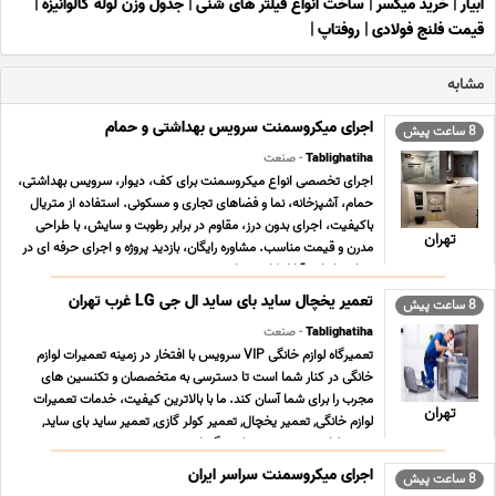
ابیار
|
خرید میکسر
|
ساخت انواع فیلتر های شنی
|
جدول وزن لوله گالوانیزه
|
قیمت فلنج فولادی
|
روفتاپ
|
مشابه
اجرای میکروسمنت سرویس بهداشتی و حمام
8 ساعت پیش
Tablighatiha
- صنعت
اجرای تخصصی انواع میکروسمنت برای کف، دیوار، سرویس بهداشتی،
حمام، آشپزخانه، نما و فضاهای تجاری و مسکونی. استفاده از متریال
باکیفیت، اجرای بدون درز، مقاوم در برابر رطوبت و سایش، با طراحی
تهران
مدرن و قیمت مناسب. مشاوره رایگان، بازدید پروژه و اجرای حرفه ای در
سراسر ایران. آیا از کاشی های ... ...
تعمیر یخچال ساید بای ساید ال جی LG غرب تهران
8 ساعت پیش
Tablighatiha
- صنعت
تعمیرگاه لوازم خانگی VIP سرویس با افتخار در زمینه تعمیرات لوازم
خانگی در کنار شما است تا دسترسی به متخصصان و تکنسین های
مجرب را برای شما آسان کند. ما با بالاترین کیفیت، خدمات تعمیرات
تهران
لوازم خانگی, تعمیر یخچال, تعمیر کولر گازی, تعمیر ساید بای ساید,
تعمیر لباسشویی, تعمیر پکیج گرمایش ... ...
اجرای میکروسمنت سراسر ایران
8 ساعت پیش