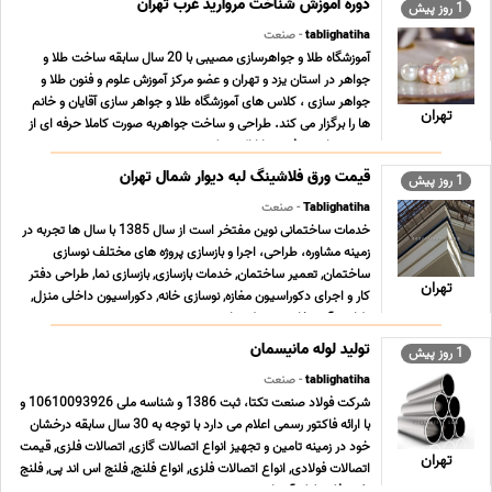
دوره آموزش شناخت مروارید غرب تهران
1 روز پیش
tablighatiha
- صنعت
آموزشگاه طلا و جواهرسازی مصیبی با 20 سال سابقه ساخت طلا و
جواهر در استان یزد و تهران و عضو مرکز آموزش علوم و فنون طلا و
جواهر سازى ، کلاس هاى آموزشگاه طلا و جواهر سازى آقایان و خانم
تهران
ها را برگزار می کند. طراحى و ساخت جواهربه صورت کاملا حرفه اى از
مبتدى تا پیشرفته و با ارائه مدرک د ... ...
قیمت ورق فلاشینگ لبه دیوار شمال تهران
1 روز پیش
Tablighatiha
- صنعت
خدمات ساختمانی نوین مفتخر است از سال 1385 با سال ها تجربه در
زمینه مشاوره، طراحی، اجرا و بازسازی پروژه های مختلف نوسازی
ساختمان, تعمیر ساختمان, خدمات بازسازی, بازسازی نما, طراحی دفتر
تهران
کار و اجرای دکوراسیون مغازه, نوسازی خانه, دکوراسیون داخلی منزل,
طراحی آشپزخانه, محوطه سازی و نصب ... ...
تولید لوله مانیسمان
1 روز پیش
tablighatiha
- صنعت
شرکت فولاد صنعت تکتا، ثبت 1386 و شناسه ملی 10610093926 و
با ارائه فاکتور رسمی اعلام می دارد با توجه به 30 سال سابقه درخشان
خود در زمینه تامین و تجهیز انواع اتصالات گازی, اتصالات فلزی, قیمت
تهران
اتصالات فولادی, انواع اتصالات فلزی, انواع فلنج, فلنج اس اند پی, فلنج
نفت, فلنج لوله آب, اتص ... ...