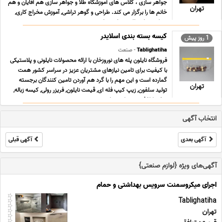
جواهر سازى ، کلاس هاى آموزشگاه طلا و جواهر سازى هم آقایان و هم
تهران
خانم ها را برگزار می کند. طراحى و گوهر تراشی, آموزش مخراج کاری,
مدرک دیپلم طلا و جواهر سازی ... ...
کیسه بسته بندی اسلایدر
1 روز پیش
Tablighatiha
- صنعت
فروشگاه نایلون پله های نوروزخان با ارائه محصولات نایلونی و پلاستیکی
با کیفیت برای تامین نیازهای مشتریان عزیز در سراسر کشور همت
گمارده است و این مهم را با گرد هم آوردن تامین کنندگان برجسته
تهران
تولید سلفون, زیپ کیپ فله ای, قیمت نایلون, فریزر رولی, کیسه زباله,
سفره کاغذی, زیپ کیپ پلاستی ... ...
انتخاب آگهی
آگهی بعدی
آگهی قبلی
آگهی‌های ویژه {لوازم صنعتی}
اجرای میکروسمنت سرویس بهداشتی و حمام
Tablighatiha
تهران