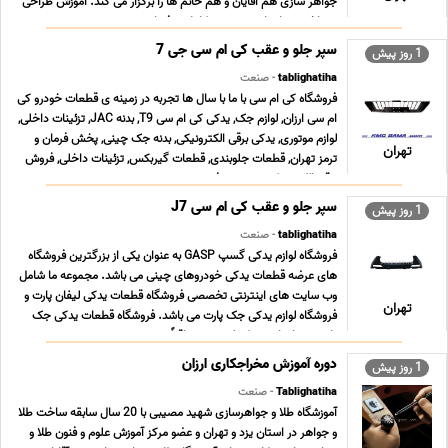
جواهر سازى هم آقایان و هم خانم ها را برگزار می کند. آموزش طراحى
و ساخت جواهرات به صورت کاملا حرفه اى ... ...
سپر جلو و عقب کی ام سی جی 7
1 روز پیش
tablighatiha
- صنعت
فروشگاه کی ام سی با ما با سال ها تجربه در زمینه ی قطعات خودرو کی
ام سی ارزان, لوازم جک, یدکی کی ام سی T9, بدنه JAC, تزئینات داخلی,
لوازم موتوری, یدکی برقی الکترونیکی, بدنه جک چینی, پخش فرمان و
تهران
ترمز تهران, قطعات جلوبندی, قطعات گیربکس, تزئینات داخلی, فروش
برقی الکترونیکی, سیستم فرم ... ...
سپر جلو و عقب کی ام سی J7
1 روز پیش
tablighatiha
- صنعت
فروشگاه لوازم یدکی گسپ GASP به عنوان یکی از بزرگترین فروشگاه
های عرضه قطعات یدکی خودروهای چینی می باشد. مجموعه ما شامل
وب سایت های اینترنتی تخصصی فروشگاه قطعات یدکی لیفان پارت و
تهران
فروشگاه لوازم یدکی جک پارت می باشد. فروشگاه قطعات یدکی جک
پارت همراه با رشد تکنولوژی و متعاقباً سرعت ت ... ...
دوره آموزش مخراجکاری ارزان
1 روز پیش
Tablighatiha
- صنعت
آموزشگاه طلا و جواهرسازی شهید مصیبی با 20 سال سابقه ساخت طلا
و جواهر در استان یزد و تهران و عضو مرکز آموزش علوم و فنون طلا و