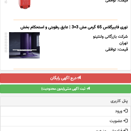
قیمت: توافقی
توری فایبرگلاس 65 گرمی مش 3×3 | عایق رطوبتی و استحکام بخش
شرکت بازرگانی ولنتینو
تهران
قیمت: توافقی
درج آگهی رایگان
ثبت آگهی متنی(بدون محدودیت)
پنل کاربری
ورود
عضویت