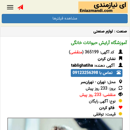
Toggle
gation
مشاهده فیلترها
صنعت
:
لوازم صنعتی
آموزشگاه آرایش حیوانات خانگی
کد آگهی: 365199 (
منقضی
)
نشان کردن
آگهی دهنده:
tablighatiha
تماس با 09123256398
محل:
تهران
-
تهران‌سر
بروز: 233 روز پیش
منقضی: 233 روز پیش
نوع: آگهی رایگان
فالو کردن
قیمت: توافقی