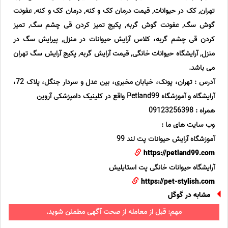
تهران, کک در حیوانات, قیمت درمان کک و کنه, درمان کک و کنه, عفونت
گوش سگ, عفونت گوش گربه, پکیج تمیز کردن قی چشم سگ, تمیز
کردن قی چشم گربه، کلاس آرایش حیوانات در منزل, پیرایش سگ در
منزل, آرایشگاه حیوانات خانگی, قیمت آرایش گربه, پکیج آرایش سگ تهران
می باشد.
آدرس : تهران، پونک، خیابان مخبری، بین عدل و سردار جنگل، پلاک 72،
آرایشگاه و آموزشگاه Petland99 واقع در کلینیک دامپزشکی آروین
همراه : 09123256398
وب سایت های ما :
آموزشگاه آرایش حیوانات پت لند 99
https://petland99.com
آرایشگاه حیوانات خانگی پت استایلیش
https://pet-stylish.com
مشابه در گوگل
مهم: قبل از معامله از صحت آگهی مطمئن شوید.