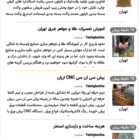
فناوری نوین تولید پلاستیک و نایلون ضمن رعایت استاندارد های کیفی
چاپ، نقش خود را در حوزه پخش زیپ کیپ, فروش سلفون, پاکت
تهران
بسته بندی, نایلون عمده, پاکت بسته بندی ایستاده, استرچ, پاکت بسته
بندی زیپ دار, پلاستیک بسته بندی ... ...
آموزش تعمیرات طلا و جواهر شرق تهران
16 دقیقه پیش
Tablighatiha
- صنعت
نحوه شروع کار در آموزشگاه طلا و جواهر سازی صنایع وابسته به شکلی
است که مدارک مهارتی بسیار کمی در جواهر سازی، نقره سازی و صنایع
وابسته وجود دارد، اما در هر زمینه ای که وارد شوید، از داشتن درک و
تهران
علاقه به کار با مواد گرانبها سود خواهید برد و هنگام بررسی گزینه های
خود در آموزشگاه طلا ... ...
برش سی ان سی CNC ارزان
18 دقیقه پیش
Tablighatiha
- صنعت
تیم حرفه ای وانا دیزاین که تشکیل شده از طراحان مجرب و تیم کاملا
حرفه ای اجرایی با تجربه چندین ساله در زمینه برش سی ان سی , برش
لیزری , برش لیزری قطعه با ابعاد میلیمتری , سندبلاست قطعات ورق
تهران
برش خورده , رنگ الکترواستاتیک انواع ورق , دستگاه CNC برش ورق با
اکسیژن ، هیدروژن و هواگاز , ... ...
هزینه ساخت و بازسازی استخر
18 دقیقه پیش
Tablighatiha
- صنعت