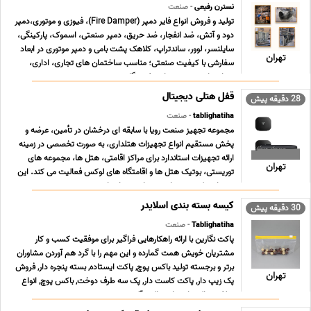
نسترن رفیعی
- صنعت
تولید و فروش انواع فایر دمپر (Fire Damper)، فیوزی و موتوری،دمپر
دود و آتش، ضد انفجار، ضد حریق، دمپر صنعتی، اسموک، پارکینگی،
سایلنسر، لوور، ساندتراپ، کلاهک پشت بامی و دمپر موتوری در ابعاد
تهران
سفارشی با کیفیت صنعتی؛ مناسب ساختمان های تجاری، اداری،
بیمارستانی، مترو، صنایع نفت، گاز، پترو ... ...
قفل هتلی دیجیتال
28 دقیقه پیش
tablighatiha
- صنعت
مجموعه تجهیز صنعت رویا با سابقه ای درخشان در تأمین، عرضه و
پخش مستقیم انواع تجهیزات هتلداری، به صورت تخصصی در زمینه
ارائه تجهیزات استاندارد برای مراکز اقامتی، هتل ها، مجموعه های
تهران
توریستی، بوتیک هتل ها و اقامتگاه های لوکس فعالیت می کند. این
برند با تمرکز ویژه بر امنیت، راحتی و استا ... ...
کیسه بسته بندی اسلایدر
30 دقیقه پیش
Tablighatiha
- صنعت
پاکت نگارین با ارائه راهکارهایی فراگیر برای موفقیت کسب و کار
مشتریان خویش همت گمارده و این مهم را با گرد هم آوردن مشاوران
برتر و برجسته تولید باکس پوچ, پاکت ایستاده, بسته پنجره دار, فروش
تهران
پک زیپ دار, پاکت کاست دار, پک سه طرف دوخت, باکس پوچ, انواع
سلفون, پاکت ایستاده, پاکت آلومینیو ... ...