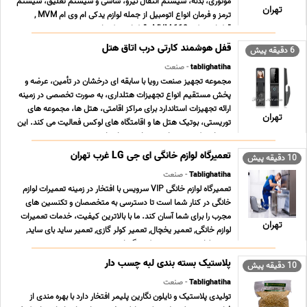
موتوری، بدنه، سیستم انتقال نیرو، شاسی و سیستم تعلیق، سیستم
تهران
ترمز و فرمان انواع اتومبیل از جمله لوازم یدکی ام وی ام MVM ,
قطعات یدکی MVM 110 , قطعات یدکی ام وی ... ...
قفل هوشمند کارتی درب اتاق هتل
6 دقیقه پیش
tablighatiha
- صنعت
مجموعه تجهیز صنعت رویا با سابقه ای درخشان در تأمین، عرضه و
پخش مستقیم انواع تجهیزات هتلداری، به صورت تخصصی در زمینه
ارائه تجهیزات استاندارد برای مراکز اقامتی، هتل ها، مجموعه های
تهران
توریستی، بوتیک هتل ها و اقامتگاه های لوکس فعالیت می کند. این
برند با تمرکز ویژه بر امنیت، راحتی و استا ... ...
تعمیرگاه لوازم خانگی ای جی LG غرب تهران
10 دقیقه پیش
Tablighatiha
- صنعت
تعمیرگاه لوازم خانگی VIP سرویس با افتخار در زمینه تعمیرات لوازم
خانگی در کنار شما است تا دسترسی به متخصصان و تکنسین های
مجرب را برای شما آسان کند. ما با بالاترین کیفیت، خدمات تعمیرات
تهران
لوازم خانگی, تعمیر یخچال, تعمیر کولر گازی, تعمیر ساید بای ساید,
تعمیر لباسشویی, تعمیر پکیج گرمایش ... ...
پلاستیک بسته بندی لبه چسب دار
10 دقیقه پیش
Tablighatiha
- صنعت
تولیدی پلاستیک و نایلون نگارین پلیمر افتخار دارد با بهره مندی از