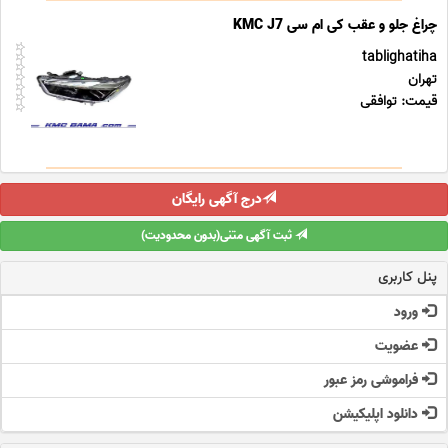
چراغ جلو و عقب کی ام سی KMC J7
tablighatiha
تهران
قیمت: توافقی
درج آگهی رایگان
ثبت آگهی متنی(بدون محدودیت)
پنل کاربری
ورود
عضویت
فراموشی رمز عبور
دانلود اپلیکیشن