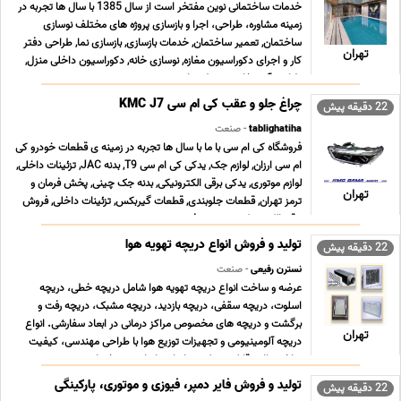
خدمات ساختمانی نوین مفتخر است از سال 1385 با سال ها تجربه در
زمینه مشاوره، طراحی، اجرا و بازسازی پروژه های مختلف نوسازی
ساختمان, تعمیر ساختمان, خدمات بازسازی, بازسازی نما, طراحی دفتر
تهران
کار و اجرای دکوراسیون مغازه, نوسازی خانه, دکوراسیون داخلی منزل,
طراحی آشپزخانه, محوطه سازی و نصب ... ...
چراغ جلو و عقب کی ام سی KMC J7
22 دقیقه پیش
tablighatiha
- صنعت
فروشگاه کی ام سی با ما با سال ها تجربه در زمینه ی قطعات خودرو کی
ام سی ارزان, لوازم جک, یدکی کی ام سی T9, بدنه JAC, تزئینات داخلی,
لوازم موتوری, یدکی برقی الکترونیکی, بدنه جک چینی, پخش فرمان و
تهران
ترمز تهران, قطعات جلوبندی, قطعات گیربکس, تزئینات داخلی, فروش
برقی الکترونیکی, سیستم فرم ... ...
تولید و فروش انواع دریچه تهویه هوا
22 دقیقه پیش
نسترن رفیعی
- صنعت
عرضه و ساخت انواع دریچه تهویه هوا شامل دریچه خطی، دریچه
اسلوت، دریچه سقفی، دریچه بازدید، دریچه مشبک، دریچه رفت و
برگشت و دریچه های مخصوص مراکز درمانی در ابعاد سفارشی. انواع
تهران
دریچه آلومینیومی و تجهیزات توزیع هوا با طراحی مهندسی، کیفیت
ساخت بالا و قابلیت تولید بر اساس ابعاد و مشخصات ... ...
تولید و فروش فایر دمپر، فیوزی و موتوری، پارکینگی
22 دقیقه پیش