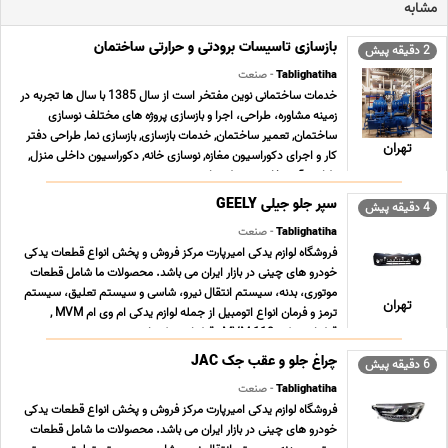
مشابه
بازسازی تاسیسات برودتی و حرارتی ساختمان
2 دقیقه پیش
Tablighatiha
- صنعت
خدمات ساختمانی نوین مفتخر است از سال 1385 با سال ها تجربه در
زمینه مشاوره، طراحی، اجرا و بازسازی پروژه های مختلف نوسازی
ساختمان, تعمیر ساختمان, خدمات بازسازی, بازسازی نما, طراحی دفتر
تهران
کار و اجرای دکوراسیون مغازه, نوسازی خانه, دکوراسیون داخلی منزل,
طراحی آشپزخانه, محوطه سازی و نصب ... ...
سپر جلو جیلی GEELY
4 دقیقه پیش
Tablighatiha
- صنعت
فروشگاه لوازم یدکی امیرپارت مرکز فروش و پخش انواع قطعات یدکی
خودرو های چینی در بازار ایران می باشد. محصولات ما شامل قطعات
موتوری، بدنه، سیستم انتقال نیرو، شاسی و سیستم تعلیق، سیستم
تهران
ترمز و فرمان انواع اتومبیل از جمله لوازم یدکی ام وی ام MVM ,
قطعات یدکی MVM 110 , قطعات یدکی ام وی ... ...
چراغ جلو و عقب جک JAC
6 دقیقه پیش
Tablighatiha
- صنعت
فروشگاه لوازم یدکی امیرپارت مرکز فروش و پخش انواع قطعات یدکی
خودرو های چینی در بازار ایران می باشد. محصولات ما شامل قطعات