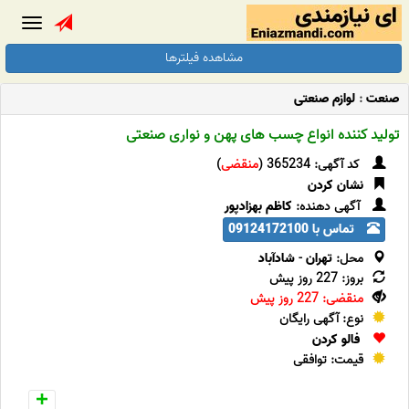
Toggle
gation
مشاهده فیلترها
صنعت
:
لوازم صنعتی
تولید کننده انواع چسب های پهن و نواری صنعتی
کد آگهی: 365234 (
منقضی
)
نشان کردن
آگهی دهنده:
کاظم بهزادپور
تماس با 09124172100
محل:
تهران
-
شادآباد
بروز: 227 روز پیش
منقضی: 227 روز پیش
نوع: آگهی رایگان
فالو کردن
قیمت: توافقی