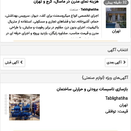
هزینه نمای مدرن در ماسال، کرج و تهران
32 دقیقه پیش
Tablighatiha
- صنعت
اجرای تخصصی انواع میکروسمنت برای کف، دیوار، سرویس بهداشتی،
حمام، آشپزخانه، نما و فضاهای تجاری و مسکونی. استفاده از متریال
باکیفیت، اجرای بدون درز، مقاوم در برابر رطوبت و سایش، با طراحی
تهران
مدرن و قیمت مناسب. مشاوره رایگان، بازدید پروژه و اجرای حرفه ای در
سراسر ایران. آیا از کاشی های ... ...
انتخاب آگهی
آگهی بعدی
آگهی قبلی
آگهی‌های ویژه {لوازم صنعتی}
بازسازی تاسیسات برودتی و حرارتی ساختمان
Tablighatiha
تهران
قیمت: توافقی