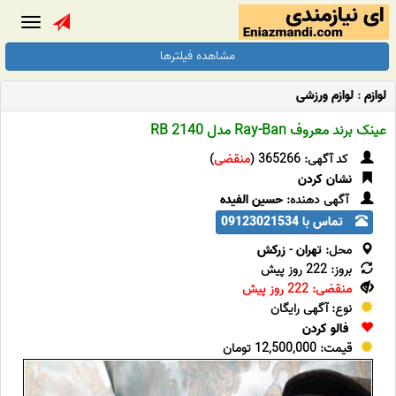
Toggle
gation
مشاهده فیلترها
لوازم
:
لوازم ورزشی
عینک برند معروف Ray-Ban مدل RB 2140
کد آگهی: 365266 (
منقضی
)
نشان کردن
آگهی دهنده:
حسین الفیده
تماس با 09123021534
محل:
تهران
-
زرکش
بروز: 222 روز پیش
منقضی: 222 روز پیش
نوع: آگهی رایگان
فالو کردن
قیمت: 12,500,000 تومان