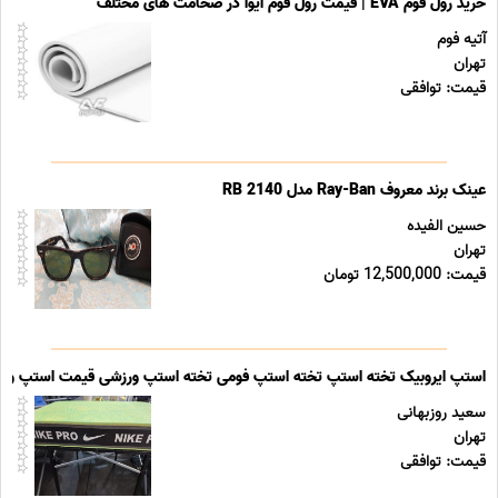
خرید رول فوم EVA | قیمت رول فوم ایوا در ضخامت های مختلف
آتیه فوم
تهران
قیمت: توافقی
عینک برند معروف Ray-Ban مدل RB 2140
حسین الفیده
تهران
قیمت: 12,500,000 تومان
استپ ایروبیک تخته استپ تخته استپ فومی تخته استپ ورزشی قیمت استپ ور
سعید روزبهانی
تهران
قیمت: توافقی