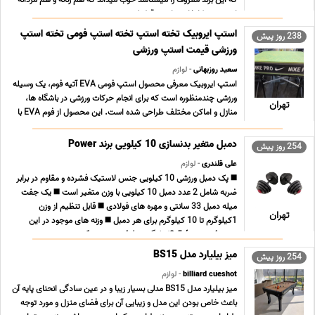
که این برند معروف را میشناسد خوب میداند که هم زنانه و هم مردانه
است و در کارخانه سازنده، قطر لنز ... ...
استپ ایروبیک تخته استپ تخته استپ فومی تخته استپ
238 روز پیش
ورزشی قیمت استپ ورزشی
سعید روزبهانی
- لوازم
استپ ایروبیک معرفی محصول استپ فومی EVA آتیه فوم، یک وسیله
ورزشی چندمنظوره است که برای انجام حرکات ورزشی در باشگاه ها،
تهران
منازل و اماکن مختلف طراحی شده است. این محصول از فوم EVA با
تراکم بالا ساخته شده و به دلیل ویژگی هایی نظیر انعطاف پذیری،
مقاومت بالا و طراحی آج دار یا صاف، برای ور ... ...
دمبل متغیر بدنسازی 10 کیلویی برند Power
254 روز پیش
علی قلندری
- لوازم
◼️️ پک دمبل ورزشی 10 کیلویی جنس لاستیک فشرده و مقاوم در برابر
ضربه شامل 2 عدد دمبل 10 کیلویی با وزن متغیر است ◼️ یک جفت
میله دمبل 33 سانتی و مهره های فولادی ◼️ قابل تنظیم از وزن
تهران
1کیلوگرم تا 10 کیلوگرم برای هر دمبل ◼️ وزنه های موجود در این
بسته 4عدد«وزنۀ 0.5کیلوگرمی»/ 4عدد «وزنه 1 ... ...
میز بیلیارد مدل BS15
254 روز پیش
billiard cueshot
- لوازم
میز بیلیارد مدل BS15 مدلی بسیار زیبا و در عین سادگی انحنای پایه آن
باعث خاص بودن این مدل و زیبایی آن برای فضای منزل و مورد توجه