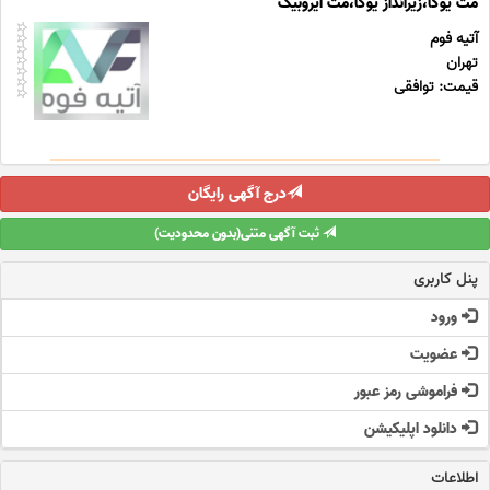
مت یوگا،زیرانداز یوگا،مت ایروبیک
آتیه فوم
تهران
قیمت: توافقی
درج آگهی رایگان
ثبت آگهی متنی(بدون محدودیت)
پنل کاربری
ورود
عضویت
فراموشی رمز عبور
دانلود اپلیکیشن
اطلاعات