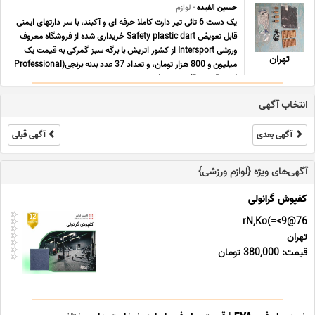
حسین الفیده
- لوازم
یک دست 6 تائی تیر دارت کاملا حرفه ای و آکبند، با سر دارتهای ایمنی
قابل تعویض Safety plastic dart خریداری شده از فروشگاه معروف
ورزشی Intersport از کشور اتریش با برگه سبز گمرکی به قیمت یک
تهران
میلیون و 800 هزار تومان، و تعداد 37 عدد بدنه برنجی(Professional
Brass Barrel) دارت حرفه ای دند ... ...
انتخاب آگهی
آگهی بعدی
آگهی قبلی
آگهی‌های ویژه {لوازم ورزشی}
کفپوش گرانولی
76@9>=)rN,Ko
تهران
قیمت: 380,000 تومان