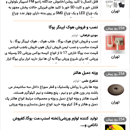
قابل اتصال با کلید روشن/خاموش جداگانه رادیو FM اسپیکر بلوتوثی و
فلش خور و کارت SD خور با کلید های فیزیکی حالات پخش مجهز به
تهران
یک چراغ LED و یک چراغ SMD بر روی بدنه دارای چهار عدد چراغ
نشانگر میزان شارژ باقی مانده دارای کاب ... ...
نصب و فروش هوک ایینگر یوگا
254 روز پیش
مهدی فراهانی
- لوازم
نصب و فروش انواع هوک یوگا . طناب هوک . هوک ایینگر یوگا . با
قیمت مناسب و نصب ایمن فروش اریال هوپ فروش بانجب فیتنس
قیمت مت یوگا خارجی 17 تا از انواع کیسه بوکس ورزشی 20 وسیله ی
تهران
ورزشی که برای شروع ورزش یوگا به آن ها نیاز دارید ابزار برای یوگا ابزار
صعود فی فی هوک بلک ابزار یوگا اریا ... ...
وزنه دمبل هالتر
254 روز پیش
شاهرخ علمی
- لوازم
وزنه ها بتنی با روکش پلاستیک و قطر سوراخ داخل سه سانتیمتر می
باشند ودر وزن های دو و نیم ، پنج وهفت و نیم کیلوگرم هستند.
قمیت هالتر و وزنه انواع دمبل و وزنه و محصولات مرتبط انواع هالتر پک
تهران
دمبل و هالتر و 24 کیلو وزنه خرید انواع دمبل بدنسازی و وزنه ورزشی
خرید اینترنتی انواع دمبل ، و ... ...
تولید کننده لوازم ورزشی(تخته استپ.مت یوگا.کفپوش
254 روز پیش
تاتامی و….