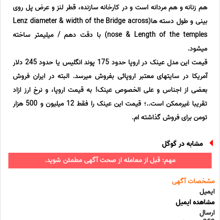
هم زنانه و هم مردانه است و در کارخانه سازنده، قطر لنز و عرض پل روی
بینی و طول دسته ها(Lenz diameter & width of the Bridge across
nose & Length of the temples) با دقت دهم / میلیمتر ساخته
میشود.
قیمت این مدل عینک در اروپا حدود 175 پوند انگلیس یا حدود 245 دلار
آمریکا در سایتهای معتبر اروپائی بفروش میرسد. البته در ایران فروش
بعضی از اجناس و علی الخصوص عینک! به قیمت اروپا، و نرخ ارز ازاد
تقریبا غیرممکن است..؛ قیمت این عینک را فقط 12 میلیون و 500 هزار
تومن برای فروش گذاشته ام.
مشابه در گوگل
مهم: قبل از معامله از صحت آگهی مطمئن شوید.
مشخصات آگهی
ایمیل
مشاهده ایمیل
ارسال