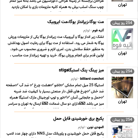
طراحان برجسته در زمینه طراحی دکوراسیون می باشد بدنه میز تمام
تهران
چوب سنگ اسلب برش به همراه کلیه ملزومات بازی با امکان بازدید
حضوری و مشاهده کیفیت و مقایسه ق ... ...
مت یوگا،زیرانداز یوگا،مت ایروبیک
254 روز پیش
آتیه فوم
- لوازم
تشک زیر انداز یوگا و آیروبیک مت زیرانداز یوگا یکی از ملزومات ورزش
یوگا به شمار می رود. استفاده از مت یوگا برای رعایت اصول بهداشتی
به منظور حفظ سلامتی بدن، امری لازم و ضروری محسوب می شود.
تهران
اولین قدم برای انجام ورزش یوگا، خرید و تهیه زیرانداز مت مناسب ،
استاندارد و با کیفیت است. زیر ... ...
میز پینگ پنگ استیگاstiga
254 روز پیش
billiard cueshot
- لوازم
استیگا 25 میل تمام مشکی ✅تاشو ✅هشت چرخ ✅ ضد آب ✅صفحه
ضد خش ✅چرخ های قفل دار صنعتی بسیار با کیفیت ضد ضربه
✅حمل و جابجایی آسان ✅✅تور و توپ اورجینال مارک استیگا همراه
تهران
میز می باشد ☑️☑️دارای دو سال ضمانت ☑️☑️ ارسال به تهران و سراسر
ایران ***با امکان بازدید حضوری **** مدل های پینگ پونگ ... ...
پکیج برق خورشیدی قابل حمل
254 روز پیش
المهدی نوین
- لوازم
پکیج قابل حمل خورشیدی و پاوربانک مدل NNS دارای چهار عدد لامپ