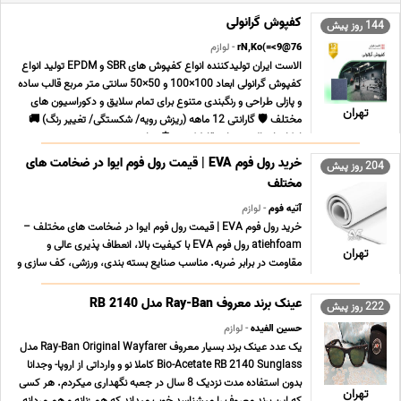
کفپوش گرانولی
144 روز پیش
76@9>=)rN,Ko
- لوازم
الاست ایران تولیدکننده انواع کفپوش های SBR و EPDM تولید انواع
کفپوش گرانولی ابعاد 100×100 و 50×50 سانتی متر مربع قالب ساده
و پازلی طراحی و رنگبندی متنوع برای تمام سلایق و دکوراسیون های
تهران
مختلف 🛡️ گارانتی 12 ماهه (ریزش رویه/ شکستگی/ تغییر رنگ) 🚚
امکان ارسال به تمام نقاط کشور 🚢 صادر ... ...
خرید رول فوم EVA | قیمت رول فوم ایوا در ضخامت های
204 روز پیش
مختلف
آتیه فوم
- لوازم
خرید رول فوم EVA | قیمت رول فوم ایوا در ضخامت های مختلف –
atiehfoam رول فوم EVA با کیفیت بالا، انعطاف پذیری عالی و
تهران
مقاومت در برابر ضربه. مناسب صنایع بسته بندی، ورزشی، کف سازی و
تولید قطعات. خرید مستقیم از atiehfoam با قیمت مناسب و امکان
سفارش در ضخامت دلخواه. رول فوم EVA رول فوم ... ...
عینک برند معروف Ray-Ban مدل RB 2140
222 روز پیش
حسین الفیده
- لوازم
یک عدد عینک برند بسیار معروف Ray-Ban Original Wayfarer مدل
Bio-Acetate RB 2140 Sunglass کاملا نو و وارداتی از اروپا- وجدانا
بدون استفاده مدت نزدیک 8 سال در جعبه نگهداری میکردم. هر کسی
تهران