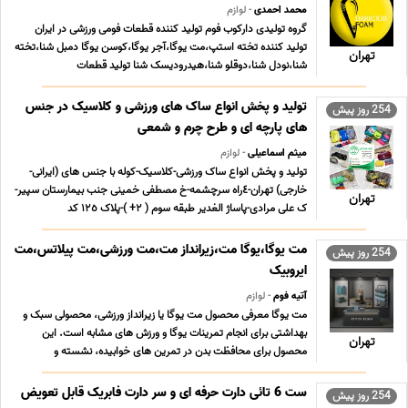
محمد احمدی
- لوازم
گروه تولیدی دارکوب فوم تولید کننده قطعات فومی ورزشی در ایران
تولید کننده تخته استپ،مت یوگا،آجر یوگا،کوسن یوگا دمبل شنا،تخته
تهران
شنا،نودل شنا،دوقلو شنا،هیدرودیسک شنا تولید قطعات
فیزیوتراپی،توپی یا بالشتک دستگاه بدنسازی در سایز و ابعاد
مختلف،کفی کفش طبی،فوم رول با ضخامت مختلف،کیسه بوکس ...
تولید و پخش انواع ساک های ورزشی و کلاسیک در جنس
254 روز پیش
...
های پارچه ای و طرح چرم و شمعی
میثم اسماعیلی
- لوازم
تولید و پخش انواع ساک ورزشی-کلاسیک-کوله با جنس های (ایرانی-
خارجی) تهران-٤راه سرچشمه-خ مصطفی خمینی جنب بیمارستان سپیر-
تهران
ک علی مرادی-پاساژ الغدیر طبقه سوم ( ٢+ )-پلاک ١٢٥ کد
پستی1119611985 مدیریت 09126020634
@khaneye_hamdelan میثم اسماعیلی کیف ورزشی مردانه و زنانه 5
مت یوگا،یوگا مت،زیرانداز مت،مت ورزشی،مت پیلاتس،مت
254 روز پیش
مدل از بهترین ساک ... ...
ایروبیک
آتیه فوم
- لوازم
مت یوگا معرفی محصول مت یوگا یا زیرانداز ورزشی، محصولی سبک و
بهداشتی برای انجام تمرینات یوگا و ورزش های مشابه است. این
تهران
محصول برای محافظت بدن در تمرین های خوابیده، نشسته و
همچنین حرکات ایروبیک و پیلاتس طراحی شده است. مت یوگا با
سطحی نرم و صاف، کیفیت و ایمنی تمرینات شما را افزایش می ... ...
ست 6 تائی دارت حرفه ای و سر دارت فابریک قابل تعویض
254 روز پیش