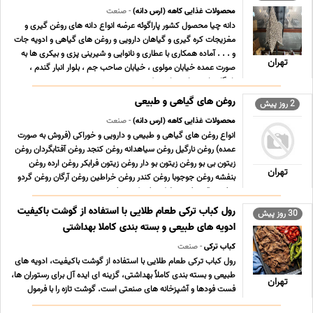
محصولات غذایی کاهه (ارس دانه)
- صنعت
دانه چیا محصول کشور پاراگوئه عرضه انواع دانه های روغن گیری و
مغزیجات کره گیری و گیاهان دارویی و روغن های گیاهی و ادویه جات
و . . . آماده همکاری با عطاری و نانوایی و شیرینی پزی و بیکری ها به
تهران
صورت عمده خیابان مولوی ، خیابان صاحب جم ، بلوار انبار گندم ،
بازرگانی ارس دانه تمامی عکس ه ... ...
روغن های گیاهی و طبیعی
2 روز پیش
محصولات غذایی کاهه (ارس دانه)
- صنعت
انواع روغن های گیاهی و طبیعی و دارویی و خوراکی (فروش به صورت
عمده) روغن نارگیل روغن سیاهدانه روغن کنجد روغن آفتابگردان روغن
زیتون بی بو روغن زیتون بو دار روغن زیتون فرابکر روغن ارده روغن
تهران
بنفشه روغن جوجوبا روغن کندر روغن خراطین روغن آرگان روغن گردو
روغن سقز روغن حنضل روغن کدو روغن ... ...
رول کباب ترکی طعام طلایی با استفاده از گوشت باکیفیت
30 روز پیش
ادویه های طبیعی و بسته بندی کاملا بهداشتی
کباب ترکی
- صنعت
رول کباب ترکی طعام طلایی با استفاده از گوشت باکیفیت، ادویه های
طبیعی و بسته بندی کاملاً بهداشتی، گزینه ای ایده آل برای رستوران ها،
تهران
فست فودها و آشپزخانه های صنعتی است. گوشت تازه را با فرمول
خاص طعام طلایی طعم دار می کنیم. (مرینیت گوشت) رول ها در