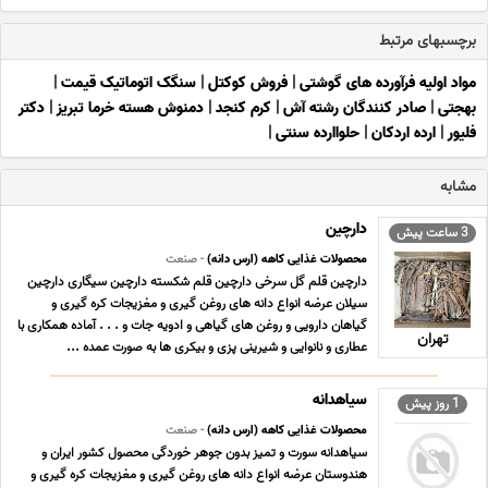
برچسبهای مرتبط
مواد اولیه فرآورده های گوشتی
|
فروش کوکتل
|
سنگک اتوماتیک قیمت
|
بهجتی
|
صادر کنندگان رشته آش
|
کرم کنجد
|
دمنوش هسته خرما تبریز
|
دکتر
فلیور
|
ارده اردکان
|
حلواارده سنتی
|
مشابه
دارچین
3 ساعت پیش
محصولات غذایی کاهه (ارس دانه)
- صنعت
دارچین قلم گل سرخی دارچین قلم شکسته دارچین سیگاری دارچین
سیلان عرضه انواع دانه های روغن گیری و مغزیجات کره گیری و
گیاهان دارویی و روغن های گیاهی و ادویه جات و . . . آماده همکاری با
تهران
عطاری و نانوایی و شیرینی پزی و بیکری ها به صورت عمده ...
سیاهدانه
1 روز پیش
محصولات غذایی کاهه (ارس دانه)
- صنعت
سیاهدانه سورت و تمیز بدون جوهر خوردگی محصول کشور ایران و
هندوستان عرضه انواع دانه های روغن گیری و مغزیجات کره گیری و