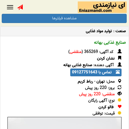
Toggle
gation
مشاهده فیلترها
صنعت
:
تولید مواد غذایی
صنایع غذایی بهانه
کد آگهی: 365269 (
منقضی
)
نشان کردن
آگهی دهنده:
صنایع غذایی بهانه
تماس با 09127751643
محل:
تهران
-
رباط کریم
بروز: 220 روز پیش
منقضی: 220 روز پیش
نوع: آگهی رایگان
فالو کردن
قیمت: توافقی