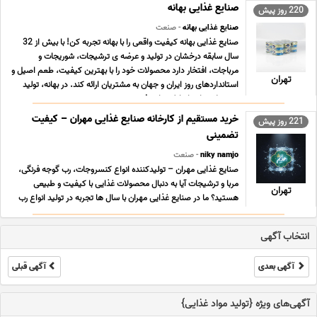
محیط بهداشتی با بسته بندی منظم آماد ... ...
صنایع غذایی بهانه
220 روز پیش
صنایع غذایی بهانه
- صنعت
صنایع غذایی بهانه کیفیت واقعی را با بهانه تجربه کن! با بیش از 32
سال سابقه درخشان در تولید و عرضه ی ترشیجات، شوریجات و
مرباجات، افتخار دارد محصولات خود را با بهترین کیفیت، طعم اصیل و
تهران
استانداردهای روز ایران و جهان به مشتریان ارائه کند. در بهانه، تولید
محصولات با مواد اولیه تازه، ف ... ...
خرید مستقیم از کارخانه صنایع غذایی مهران – کیفیت
221 روز پیش
تضمینی
niky namjo
- صنعت
صنایع غذایی مهران – تولیدکننده انواع کنسروجات، رب گوجه فرنگی،
مربا و ترشیجات آیا به دنبال محصولات غذایی با کیفیت و طبیعی
تهران
هستید؟ ما در صنایع غذایی مهران با سال ها تجربه در تولید انواع رب
گوجه فرنگی، مربا، ترشیجات، شوریجات و کنسروجات، بهترین
محصولات را با استفاده از مواد اولیه با ک ... ...
انتخاب آگهی
آگهی بعدی
آگهی قبلی
آگهی‌های ویژه {تولید مواد غذایی}