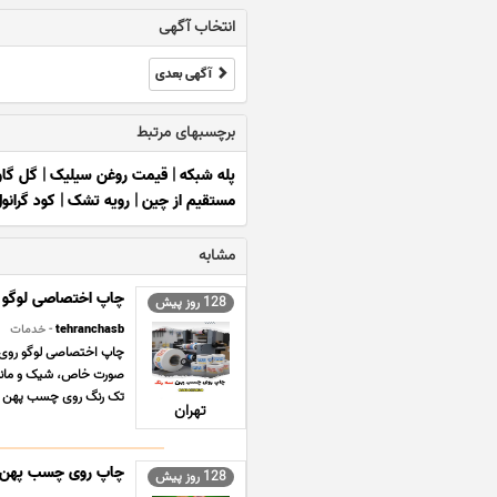
انتخاب آگهی
آگهی بعدی
برچسبهای مرتبط
پله شبکه
|
قیمت روغن سیلیک
|
گل گاو
مستقیم از چین
|
رویه تشک
|
کود گرانو
مشابه
چاپ اختصاصی لوگو
128 روز پیش
tehranchasb
- خدمات
چاپ اختصاصی لوگو روی 
صورت خاص، شیک و ماندگ
تک رنگ روی چسب پهن – ا
تهران
چاپ روی چسب پهن تک رنگ، 2 رنگ،
128 روز پیش