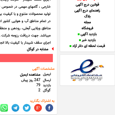
قوانین درج آگهی
خارجی ، گامهای مهمی در خصوص تولید
راهنمای درج آگهی
تولید محصولات متنوع و با کیفیت برد
بلاگ
در تمام مناطق آب و هوایی کشور اعم
مجله
فروشگاه
مناطق ویلایی آبعلی، رودهن و منطق
بازدید آگهی
میباشد. جهت دریافت رزومه شرکت رایکا
بازدید خبر
اجرای سقف شیبدار با کیفیت بالا انج
قیمت لحظه ای دلار آزاد
مشابه در گوگل
مشخصات آگهی
ایمیل
مشاهده ایمیل
ارسال
247 روز پیش
بازدید
79
گوگل
2
به اشتراک بگذارید