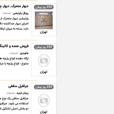
دیوار متحرک, دیوار 
253 روز پیش
رویال پارتیشن
- خدمات
پارتیشن دیوار متحرک از
اجرای دیوار جداکننده دا
دارد، بسته به میزان ارتفا
تهران
فروش عمده و کاتینگ
253 روز پیش
جاویدی
- خدمات
ارائه دهنده انواع پارچه ه
متنوع - انواع پارچه با 
تهران
جرثقیل سقفی
253 روز پیش
زینان ابنیه
- خدمات
جرثقیل سقفی یک نوع جر
استفاده می شود. جرثقیل 
دو بخش اصلی تشکیل شده
تهران