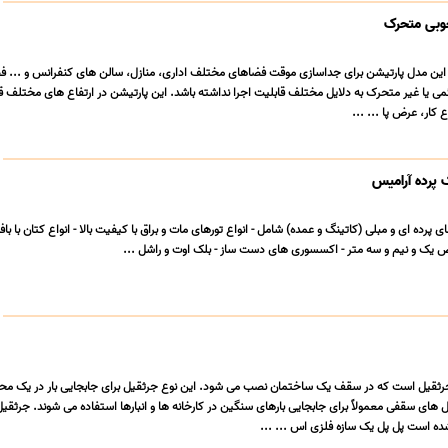
چوبی متحرک
 این مدل پارتیشن برای جداسازی موقت فضاهای مختلف اداری، منازل، سالن های کنفرانس و ... ف
ئمی یا غیر متحرک به دلایل مختلف قابلیت اجرا نداشته باشد. این پارتیشن در ارتفاع های مختلف قا
ع کار، عرض پا ... ...
 پرده آرامیس
ای پرده ای و مبلی (کاتینگ و عمده) شامل - انواع تورهای مات و براق با کیفیت بالا - انواع کتان با ب
عرض یک و نیم و سه متر - اکسسوری های دست ساز - بلک اوت و راشل ...
ثقیل است که در سقف یک ساختمان نصب می شود. این نوع جرثقیل برای جابجایی بار در یک مح
های سقفی معمولاً برای جابجایی بارهای سنگین در کارخانه ها و انبارها استفاده می شوند. جرثقی
 است پل پل یک سازه فلزی اس ... ...