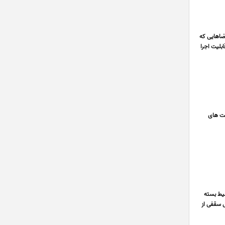
ضاهایی که
بلیت اجرا
افت های
یط بسته
ل سقفی از