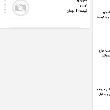
جاویدی
تهران
قیمت: 1 تومان
امهای
 و با کیفیت
صب انواع
حصولات
اب) در واقع
و … قرار