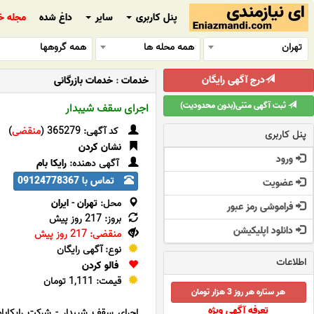
پنل کاربری
سایر
داغ شده
مجله خ
تهران
همه محله ها
همه گروهها
درج آگهی رایگان
خدمات
:
خدمات بازرگانی
ثبت آگهی متنی(بدون محدودیت)
اجرای سقف شیبدار
کد آگهی: 365279 (
منقضی
)
پنل کاربری
نشان کردن
ورود
آگهی دهنده:
رایکا بام
تماس با 09124778367
عضویت
محل:
تهران
-
ایران
فراموشی رمز عبور
بروز: 217 روز پیش
دانلود اپلیکیشن
منقضی: 217 روز پیش
نوع: آگهی رایگان
اطلاعات
فالو کردن
قیمت: 1,111 تومان
هر ستاره هر روز 3 هزار تومان
تعرفه آگهی ویژه
اجرای سقف شیبدار - شرکت رایکاب