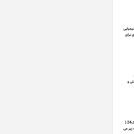
شیمیایی
ی برای
تی و
شرکت ایده تجارت آلوارس با نام تجاری گمرک24 ارائه خدمات تخصصی مرتبط با امور گمرک توسط اپلیکیشن اختصاصی گمرک24 (
های اندروید و ios که شامل خدمات زیر می