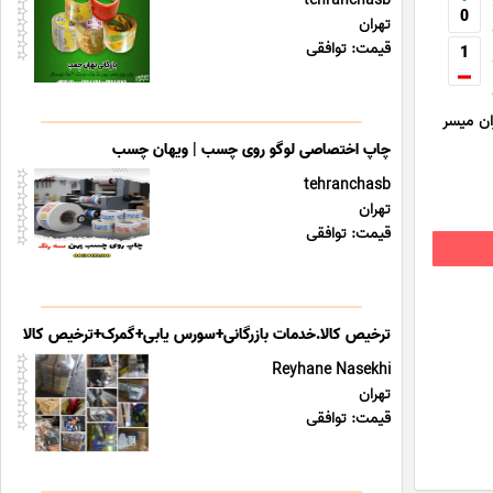
tehranchasb
0
تهران
قیمت: توافقی
1
ان میسر
چاپ اختصاصی لوگو روی چسب | ویهان چسب
tehranchasb
تهران
قیمت: توافقی
ترخیص کالا.خدمات بازرگانی+سورس یابی+گمرک+ترخیص کالا
Reyhane Nasekhi
تهران
قیمت: توافقی