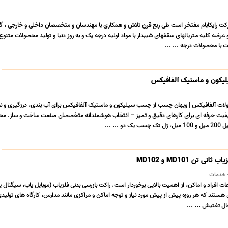
ت رایکابام مفتخر است طی ربع قرن تلاش و همکاری با مهندسان و متخصصان داخلی و خارجی ، گ
ضه کلیه متریالهای سقفهای شیبدار با مواد اولیه درجه یک و به روز دنیا و تولید محصولات متنوع
ابت با محصولات درجه ... ...
کون و ماستیک آلفافیکس
لات آلفافیکس | ویهان چسب از چسب سیلیکون و ماستیک آلفافیکس برای آب بندی، درزگیری و ن
کیفیت حرفه ای برای کارهای دقیق و تمیز – انتخاب هوشمندانه متخصصان صنعت ساخت و ساز. م
ی تن MD101 و MD102
 خدمات
ت افراد و اماکن، از اهمیت بالایی برخوردار است. راکت بازرسی بدنی فلزیاب (موبایل یاب، سیگنال ی
ند که هر روزه پیش از پیش مورد نیاز و توجه اماکن و مراکزی مانند مدارس، کارگاه های تولیدی 
ال تفتیش ... ...