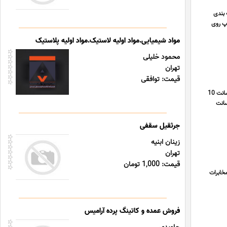
ته بندی
اپ روی
مواد شیمیایی.مواد اولیه لاستیک.مواد اولیه پلاستیک
محمود خلیلی
تهران
قیمت: توافقی
ازرگانی چسب بهزادپور تولید چسب پهن نواری کریستال 5 سانت ویهان تولید کننده چسب های پهن بسته بندی 5 سانت 7 سانت 10
ده سانت
جرثقیل سقفی
زینان ابنیه
تهران
قیمت: 1,000 تومان
خابرات
فروش عمده و کاتینگ پرده آرامیس