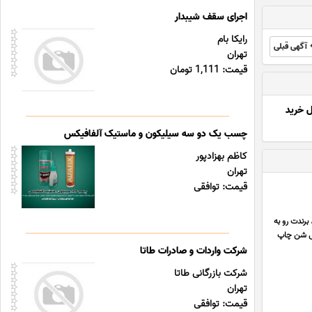
اجرای سقف شیبدار
رایکا بام
آگهی قبلی
تهران
قیمت: 1,111 تومان
ل خرید
چسب یک دو سه سیلیکون و ماستیک آلفافیکس
کاظم بهزادپور
تهران
قیمت: توافقی
رندت رو به
می شن چاپ
شرکت واردات و صادرات طاتا
شرکت بازرگانی طاتا
تهران
قیمت: توافقی