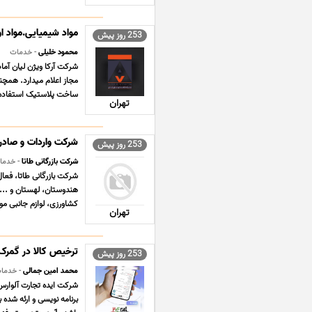
مواد شیمیایی.مواد او
253 روز پیش
محمود خلیلی
- خدمات
شرکت آرکا ویژن لیان آم
مجاز اعلام میدارد. همچن
ساخت پلاستیک استفاده م
تهران
شرکت واردات و صادرا
253 روز پیش
شرکت بازرگانی طاتا
- خدما
شرکت بازرگانی طاتا، فعا
هندوستان، لهستان و ... 
کشاورزی، لوازم جانبی موبا
تهران
ترخیص کالا در گمرک24
253 روز پیش
محمد امین جمالی
- خدما