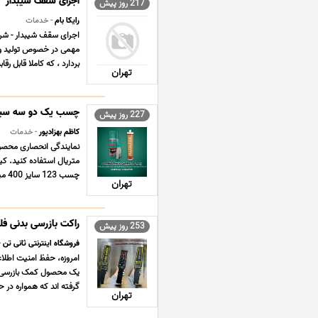
اجرای سقف شیبدار
217 روز پیش
رایکا بام
- خدمات
اجرای سقف شیبدار - شرک
مهمی در خصوص تولید و عر
بردارد ، که کاملا قابل رق
تهران
چسب یک دو سه سیلی
227 روز پیش
کاظم بهزادپور
- خدمات
نمایندگی انحصاری محصو
متریال استفاده کنید. 
چسب 123 سایز 400 میل 200 میل و 100 میل، ژل تک چسب یک دو ... ...
تهران
راکت بازرسی بدنی فلزیاب ثان
253 روز پیش
فروشگاه اینترنتی ثانی تن
-
امروزه، حفظ امنیت اطلاعا
یک محصول کمک بازرسی هست
گرفته اند که همواره در ح
تهران