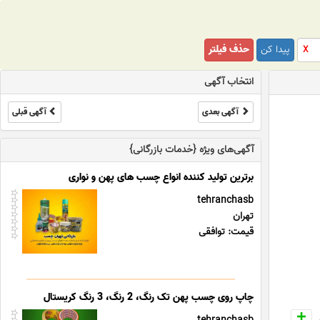
پیدا کن
حذف فیلتر
X
انتخاب آگهی
آگهی بعدی
آگهی قبلی
آگهی‌های ویژه {خدمات بازرگانی}
برترین تولید کننده انواع چسب های پهن و نواری
tehranchasb
تهران
قیمت: توافقی
چاپ روی چسب پهن تک رنگ، 2 رنگ، 3 رنگ کریستال