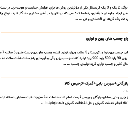
چاپ روی چسب پهن تک رنگ، 2 رنگ و 3 رنگ کریستال یکی از مؤثرترین روش ها برای افزایش جذابیت و هویت برند در بس
 بر ایجاد جلوه ای حرفه ای، به شما کمک می کند برندتان را در ذهن مشتری ماندگار کنید. انواع چ
ک رنگ گزینه ای اقتصادی و ش ... ...
نواع چسب های پهن و نواری
سانت تولید کننده چسب پهن 90 یارد 500 یارد 900 یارد تولید کننده چسب پهن رنگی و قهوه ای پنج سانت هفت سانت 
ل کلیر و چسب نواری گروه تولیدی چسب ... ...
ازرگانی+سورس یابی+گمرک+ترخیص کالا
ات
از چین و دبی مشاوره رایگان و بررسی قیمت تمام شده خدمات اخذ مجوزات ثبت سفارش ،استاندارد،م
جام خدمات گمرکی و حل اختلافات گمرکی httptejaco.ir ...