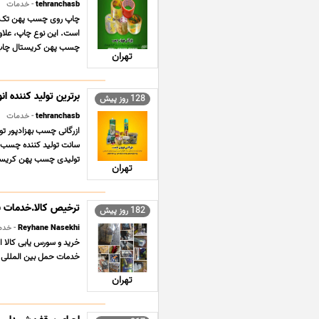
tehranchasb
- خدمات
است. این نوع چاپ، علاوه
چسب پهن کریستال چاپ ت
تهران
برترین تولید کننده ا
128 روز پیش
tehranchasb
- خدمات
تولیدی چسب پهن کریستا
تهران
ترخیص کالا.خدمات ب
182 روز پیش
Reyhane Nasekhi
- خدم
خرید و سورس یابی کالا 
خدمات حمل بین المللی کالا ان
تهران