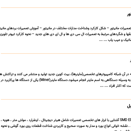
ور
CRT & LCD  – قلقها و شگردهای مرتبط به تعمیرات ال سی دی ها و ال ای دی های جدید – نحوه کارکرد تیونر تلویز
تیک و عیب یاب ... ...
 در آن شبکه کامپیوترهای تخصصی(ماینرها)، بیت کوین جدید تولید و منتشر می کنند و تراکنش ها
تأیید می کنند.این فرایند به وسیله دستگاهی به اسم ماینر انجام میشود.دستگاه ماینر(Miner) یکی از دستگاه ها
 که اکثر افراد ... ...
یل
الکترونیک پایه SMD Electronic آشنایی با ابزار های تخصصی تعمیرات شامل هیتر دیجیتال ، اینفرارد ، مولتی متر ، هویه
 . نقشه خوانی انواع بورد و مدار به صورت صحیح و کاربردی شناخت قطعات روی بورد گوشی و نحوه 