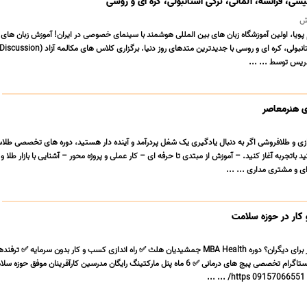
سی، فرانسه، آلمانی، ترکی استانبولی، کره ای و روسی
ش
 پویا، اولین آموزشگاه زبان های بین المللی هوشمند با سینمای خصوصی در ایران! آموزش زبان های
ریس توسط ... ...
ی هنرمعاصر
 و طلافروشی اگر به دنبال یادگیری یک شغل پردرآمد و آینده دار هستید، دوره های تخصصی طلاس
ید باتجربه آغاز کنید. – آموزش از مبتدی تا حرفه ای – کار عملی و پروژه محور – آشنایی با بازار طلا 
 و مشتری مداری ... ...
کار در حوزه سلامت
خسته از درآمد ثابت و کار برای دیگران؟ دوره MBA Health جمشیدیان هلث ✅ راه اندازی کسب و کار بدون سرمایه ✅
و برندسازی ✅ آموزش اینستاگرام تخصصی پیج های درمانی ✅ 6 ماه پنل مارکتینگ رایگان مدرسین کارآفرینان موفق حو
.