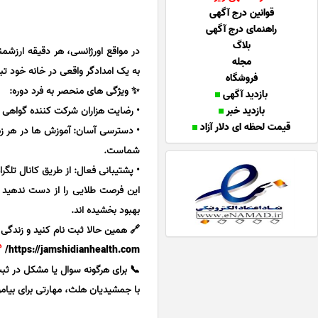
قوانین درج آگهی
راهنمای درج آگهی
بلاگ
در مواقع اورژانسی، هر دقیقه ارزش
مجله
به یک امدادگر واقعی در خانه خود تب
فروشگاه
✨ ویژگی های منحصر به فرد دوره:
بازدید آگهی
بازدید خبر
• رضایت هزاران شرکت کننده گواهی
قیمت لحظه ای دلار آزاد
• دسترسی آسان: آموزش ها در هر زم
شماست.
• پشتیبانی فعال: از طریق کانال تل
این فرصت طلایی را از دست ندهید و 
بهبود بخشیده اند.
🔗 همین حالا ثبت نام کنید و زندگی
https://jamshidianhealth.com/
📞 برای هرگونه سوال یا مشکل در ثبت نام، ب
با جمشیدیان هلث، مهارتی برای بیامو