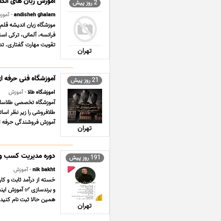
آموزش زبان های انگلی
2 روز پیش
andisheh ghalam
- آموز
موزشگاه زبان اندیشه قلم
تقویت مهارت گفتاری. تد
تهران
آموزشگاه فنی حرفه ا
21 روز پیش
اموزشگاه طلا
- آموزش
آموزشگاه تخصصی طلاسازی
طلافروشی را زیر نظر اسات
آموزش فروشندگی حرفه ای
تهران
دوره مدیریت کسب و 
191 روز پیش
nik bakht
- آموزش
همین حالا ثبت نام کنید 09157066551 https/ ... ..
تهران