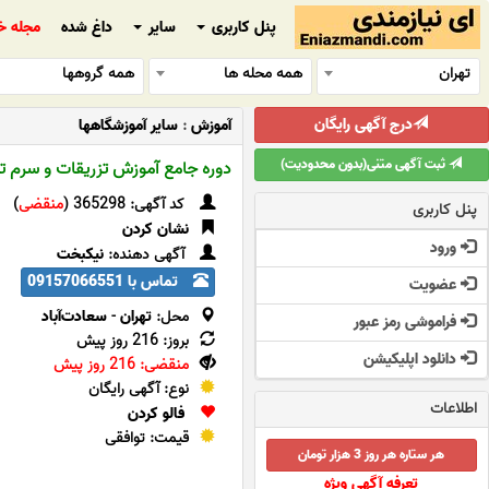
پنل کاربری
سایر
داغ شده
مجله خ
تهران
همه محله ها
همه گروهها
درج آگهی رایگان
آموزش
:
سایر آموزشگاهها
ثبت آگهی متنی(بدون محدودیت)
دوره جامع آموزش تزریقات و سرم تر
کد آگهی: 365298 (
منقضی
)
پنل کاربری
نشان کردن
ورود
آگهی دهنده:
نیکبخت
تماس با 09157066551
عضویت
محل:
تهران
-
سعادت‌آباد
فراموشی رمز عبور
بروز: 216 روز پیش
دانلود اپلیکیشن
منقضی: 216 روز پیش
نوع: آگهی رایگان
اطلاعات
فالو کردن
قیمت: توافقی
هر ستاره هر روز 3 هزار تومان
تعرفه آگهی ویژه