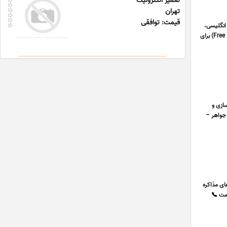
تعمیر الکترونیک
تهران
قیمت: توافقی
 انگلیسی،
فرانسه، آلمانی، ترکی استانبولی، کره ای و روسی با جدیدترین متدهای روز دنیا. برگزاری کلاس های مکالمه آزاد (Free Discussion) برای
ازی و
و جواهر –
 ترفندهای مذاکره
زه سلامت 📞