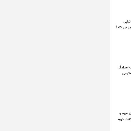
تراپی
هی می کند!
 امدادگر
سترسی
ر مهم و
ند. دوره