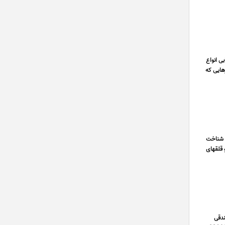
ی انواع
رهایی که
- شناخت
 قلقهای
 صندقی