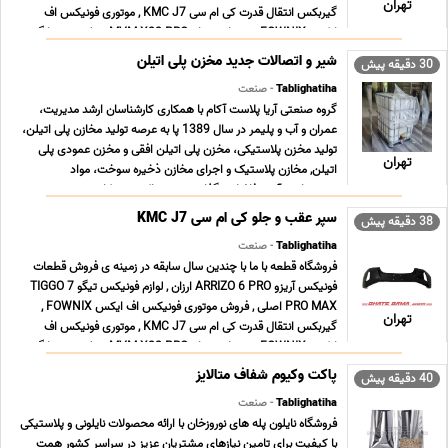
تهران
گیربکس انتقال قدرت کی ام سی KMC J7 , موتوری فونیکس اف
ایکس FOWNIX , بدنه ام وی ام MVM X22 PRO , جلوبندی سانگ ...
...
شیر و اتصالات جدید مخزن پلی اتیلن
30 دقیقه پیش
Tablighatiha
- صنعت
گروه صنعتی آریا پلاست آکام با همکاری کارشناسان ارشد مدیریت،
عمران و آب و پلیمر در سال 1389 پا به عرصه تولید مخازن پلی اتیلن،
تولید مخزن پلاستیکی، مخزن پلی اتیلن افقی و مخزن عمودی پلی
تهران
اتیلن, مخازن پلاستیک و اجرای مخازن ذخیره سوخت، مواد
شمیمیایی، آب و فاضلاب گذاشت و هم اکنون در کار ... ...
سپر عقب و جلو کی ام سی KMC J7
38 دقیقه پیش
Tablighatiha
- صنعت
فروشگاه قطعه با ما با چندین سال سابقه در زمینه ی فروش قطعات
فونیکس آریزو ARRIZO 6 PRO ارزان , لوازم فونیکس تیگو TIGGO 7
PRO MAX اصلی , فروش موتوری فونیکس اف ایکس FOWNIX ,
تهران
گیربکس انتقال قدرت کی ام سی KMC J7 , موتوری فونیکس اف
ایکس FOWNIX , بدنه ام وی ام MVM X22 PRO , جلوبندی سانگ ...
...
پاکت وکیوم شفاف متالایز
40 دقیقه پیش
Tablighatiha
- صنعت
فروشگاه نایلون پله های نوروزخان با ارائه محصولات نایلونی و پلاستیکی
با کیفیت برای تامین نیازهای مشتریان عزیز در سراسر کشور همت