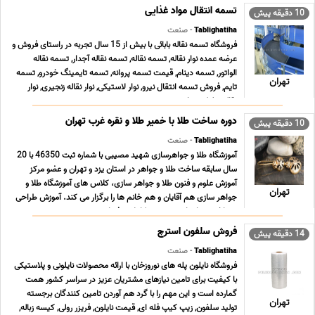
تسمه انتقال مواد غذایی
10 دقیقه پیش
Tablighatiha
- صنعت
فروشگاه تسمه نقاله بابائی با بیش از 15 سال تجربه در راستای فروش و
عرضه عمده نوار نقاله, تسمه نقاله, تسمه نقاله آجدار, تسمه نقاله
الواتور, تسمه دینام, قیمت تسمه پروانه, تسمه تایمینگ خودرو, تسمه
تهران
تایم, فروش تسمه انتقال نیرو, نوار لاستیکی, نوار نقاله زنجیری, نوار
نقاله رولیکی, نوار ن ... ...
دوره ساخت طلا با خمیر طلا و نقره غرب تهران
10 دقیقه پیش
Tablighatiha
- صنعت
آموزشگاه طلا و جواهرسازی شهید مصیبی با شماره ثبت 46350 با 20
سال سابقه ساخت طلا و جواهر در استان یزد و تهران و عضو مرکز
آموزش علوم و فنون طلا و جواهر سازى، کلاس هاى آموزشگاه طلا و
تهران
جواهر سازى هم آقایان و هم خانم ها را برگزار می کند. آموزش طراحى
و ساخت جواهرات به صورت کاملا حرفه اى ... ...
فروش سلفون استرچ
14 دقیقه پیش
Tablighatiha
- صنعت
فروشگاه نایلون پله های نوروزخان با ارائه محصولات نایلونی و پلاستیکی
با کیفیت برای تامین نیازهای مشتریان عزیز در سراسر کشور همت
گمارده است و این مهم را با گرد هم آوردن تامین کنندگان برجسته
تهران
تولید سلفون, زیپ کیپ فله ای, قیمت نایلون, فریزر رولی, کیسه زباله,