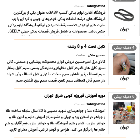
Tablighatiha
- صنعت
فروشگاه آنلاین لوازم یدکی گسپ GASPبه عنوان یکی از بزرگترین
فروشگاه های عرضه قطعات یدکی خودروهای چینی و کره ای با وب
سایت های اینترنتی تخصصیقطعات یدکی لیفانو فروشگاهلوازم یدکی
تهران
جکمی باشد. محصولات ما شامل فروش قطعات یدکی جیلی GEELY ,
قطعات یدکی ام وی ام MVM X33 , قطعات یدکی دانگ فنگ ... ...
کابل تخت 4 و 8 رشته
4 دقیقه پیش
محسن ملکی
- صنعت
کالای برق امیرحسین فروش انواع محصولات روشنایی و صنعتی، کابل
نسوز, کابل های قدرت, کابل مخابراتی, نمایندگی رسمی سیم کابل رسانا,
سیم انعطاف پذیر افشان, سیم سخت مفتولی, کابل انعطاف پذیر شیلد
تهران
دار, سیم قابل انعطاف, سیم تلفن, قیمت سیم برق افشان, سیم
صنعتی, سیم و کابل, کابل صنعتی, سیم و ... ...
دوره آموزش فیروزه کوبی شرق تهران
6 دقیقه پیش
Tablighatiha
- صنعت
آموزشگاه طلا و جواهرسازی شهید مصیبی با 20 سال سابقه ساخت طلا
و جواهر در استان یزد و تهران و عضو مرکز آموزش علوم و فنون طلا و
جواهر سازى ، کلاس هاى آموزشگاه طلا و جواهر سازى هم آقایان و هم
تهران
خانم ها را برگزار می کند. طراحى و گوهر تراشی, آموزش مخراج کاری,
مدرک دیپلم طلا و جواهر سازی ... ...