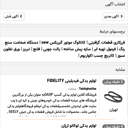
انتخاب آگهی
آگهی بعدی
آگهی قبلی
برچسبهای مرتبط
فرزکاری قطعات گرافیتی
|
کاتالوگ موتور گیربکس sew
|
دستگاه ضخامت سنج
رنگ
|
فرمول تهیه ابر
|
سازه پیش ساخته
|
پالت چوبی
|
فلنج
|
تبریز
|
ورق تفلون
نسوز
|
کاتریج چسب اکواریوم
|
مشابه
لوازم یدکی فیدیلیتی FIDELITY
2 دقیقه پیش
Tablighatiha
- صنعت
فروشگاه آنلاین لوازم یدکی گسپ GASPبه عنوان یکی از بزرگترین
فروشگاه های عرضه قطعات یدکی خودروهای چینی و کره ای با وب
سایت های اینترنتی تخصصیقطعات یدکی لیفانو فروشگاهلوازم یدکی
تهران
جکمی باشد. محصولات ما شامل فروش قطعات یدکی جیلی GEELY ,
قطعات یدکی ام وی ام MVM X33 , قطعات یدکی دانگ فنگ ... ...
لوازم یدکی لوکانو ارزان
4 دقیقه پیش