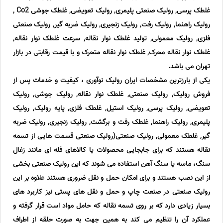
غلطک پرسی, رولیک صنعتی پلیمری, رولیک تعویضی, غلطک جوشی Co2 ,
رولیک راهنما, رولیک رفت, رولیک زنجیری, رولیک ضربه گیر, رولیک صنعتی
فلزی, رولیک معمولی, تولید غلطک نوار نقاله, سرعت غلطک نوار نقاله,
غلطک نوار نقاله محرک, غلطک نوار نقاله متحرک و با قیمت رقابتی در بازار
تهران می باشد.
یکی از بارزترین مشخصات ایران رولیک نوآوری ، کیفیت و خدمات پس از
فروش رولیک, رولیک صنعتی, غلطک نوار نقاله, رولیک جوشی, رولیک
تعویضی, رولیک پرسی, رولیک استیل, غلطک فلزی, پایه رولیک, رولیک
پلیمری, رولیک راهنما, غلطک رفت و برگشت, رولیک زنجیری, رولیک ضربه
گیر, غلطک معمولی, رولیک صنعتی(رولیک صنعتی قسمت هایی از تسمه
نقاله هستند که برای جابجایی محصولات یا کالاهای فله ای مانند زغال
سنگ، ماسه یا سنگ آهن استفاده می شوند که این رولیک صنعتی بخشی
از این نصب هستند و برای امکان حمل و نقل ضروری هستند علاوه بر این
رولیک صنعتی در صنعت چاپ و حمل و نقل های پستی نیز کاربرد های
بسیار زیادی دارد که بر روی تسمه نقاله که حامل مواد است قرار گرفته و
عملکرد آن را تنظیم می کند به همین جهت به صورت حلقه از اطراف