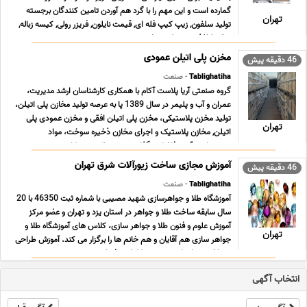
گمارده است و این مهم را با گرد هم آوردن تامین کنندگان برجسته
تهران
تولید سلفون, زیپ کیپ فله ای, قیمت نایلون, فریزر رولی, کیسه زباله,
سفره کاغذی, زیپ کیپ پلاستی ... ...
مخزن پلی اتیلن عمودی
46 دقیقه پیش
Tablighatiha
- صنعت
گروه صنعتی آریا پلاست آکام با همکاری کارشناسان ارشد مدیریت،
عمران و آب و پلیمر در سال 1389 پا به عرصه تولید مخازن پلی اتیلن،
تولید مخزن پلاستیکی، مخزن پلی اتیلن افقی و مخزن عمودی پلی
تهران
اتیلن, مخازن پلاستیک و اجرای مخازن ذخیره سوخت، مواد
شمیمیایی، آب و فاضلاب گذاشت و هم اکنون در کار ... ...
آموزش مجازی ساخت زیورآلات شرق تهران
46 دقیقه پیش
Tablighatiha
- صنعت
آموزشگاه طلا و جواهرسازی شهید مصیبی با شماره ثبت 46350 با 20
سال سابقه ساخت طلا و جواهر در استان یزد و تهران و عضو مرکز
آموزش علوم و فنون طلا و جواهر سازى، کلاس هاى آموزشگاه طلا و
تهران
جواهر سازى هم آقایان و هم خانم ها را برگزار می کند. آموزش طراحى
و ساخت جواهرات به صورت کاملا حرفه اى ... ...
انتخاب آگهی