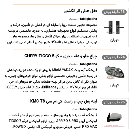
سفره کاغذی, زیپ کیپ پلاستی ... ...
قفل هتلی اثر انگشتی
16 دقیقه پیش
tablighatiha
- صنعت
مجموعه تجهیز صنعت رویا با سابقه ای درخشان در تأمین، عرضه و
پخش مستقیم انواع تجهیزات هتلداری، به صورت تخصصی در زمینه
ارائه تجهیزات استاندارد برای مراکز اقامتی، هتل ها، مجموعه های
تهران
توریستی، بوتیک هتل ها و اقامتگاه های لوکس فعالیت می کند. این
برند با تمرکز ویژه بر امنیت، راحتی و استا ... ...
چراغ جلو و عقب چری تیگو CHERY TIGGO 5
24 دقیقه پیش
tablighatiha
- صنعت
فروشگاه آرام یدک ARAM YADAK با بیش از یک دهه تجربه درخشان
در زمینه تأمین و فروش تخصصی لوازم یدکی انواع خودروهای چینی، به
عنوان یکی از کامل ترین مراکز تهیه قطعات یدکی خودروهای ام جی
تهران
MG، ام وی ام MVM، برلیانس Brilliance، جک JAC، جیلی GEELY،
چانگان CHANGAN، چری CHERY، دانگ فنگ DONGF ... ...
آینه بغل چپ و راست کی ام سی KMC T8
26 دقیقه پیش
Tablighatiha
- صنعت
فروشگاه قطعه با ما با چندین سال سابقه در زمینه ی فروش قطعات
فونیکس آریزو ARRIZO 6 PRO ارزان , لوازم فونیکس تیگو TIGGO 7
PRO MAX اصلی , فروش موتوری فونیکس اف ایکس FOWNIX ,