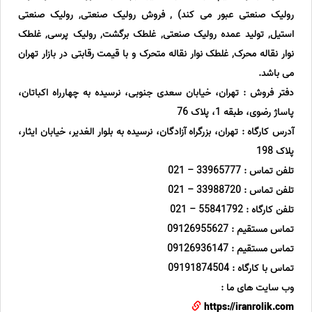
رولیک صنعتی عبور می کند) , فروش رولیک صنعتی, رولیک صنعتی
استیل, تولید عمده رولیک صنعتی, غلطک برگشت, رولیک پرسی, غلطک
نوار نقاله محرک, غلطک نوار نقاله متحرک و با قیمت رقابتی در بازار تهران
می باشد.
دفتر فروش : تهران، خیابان سعدی جنوبی، نرسیده به چهارراه اکباتان،
پاساژ رضوی، طبقه 1، پلاک 76
آدرس کارگاه : تهران، بزرگراه آزادگان، نرسیده به بلوار الغدیر، خیابان ایثار،
پلاک 198
تلفن تماس : 33965777 – 021
تلفن تماس : 33988720 – 021
تلفن کارگاه : 55841792 – 021
تماس مستقیم : 09126955627
تماس مستقیم : 09126936147
تماس با کارگاه : 09191874504
وب سایت های ما :
https://iranrolik.com