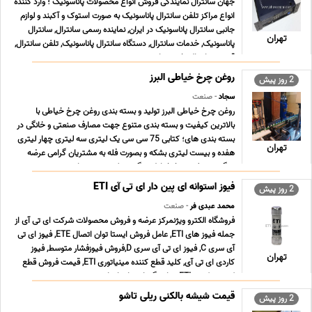
جهان سانترال نمایندگی فروش انواع محصولات پاناسونیک ؛ وارد کننده
انواع مراکز تلفن سانترال پاناسونیک به صورت استوک و آکبند و لوازم
جانبی سانترال پاناسونیک در ایران, نماینده رسمی سانترال, سانترال
تهران
پاناسونیک, خدمات سانترال, دستگاه سانترال پاناسونیک, تلفن سانترال,
قیمت سانترال, خرید سا ... ...
روغن چرخ خیاطی البرز
2 روز پیش
سجاد
- صنعت
روغن چرخ خیاطی البرز تولید و بسته بندی روغن چرخ خیاطی با
بالاترین کیفیت و بسته بندی متنوع جهت مصارف صنعتی و خانگی در
بسته بندی های؛ کتابی 75 سی سی یک لیتری سه لیتری چهار لیتری
تهران
هفده و بیست لیتری بشکه و بصورت فله به مشتریان گرامی عرضه
میگردد. روغن چرخ خیاطی چگونه تولید می شود اهمیت ... ...
فیوز استوانه ای پین دار ای تی آی ETI
2 روز پیش
محمد عبدی فر
- صنعت
فروشگاه الکترو ویژنمرکز عرضه و فروش محصولات شرکت ای تی آی از
جمله فیوز های ETI, عامل فروش ایستا توان اتصال ETE, فیوز ای تی
آی سری C, فیوز ای تی آی سری D,فروش فیوزفشار متوسط, فیوز
تهران
کاردی ای تی آی, کلید قطع کننده مینیاتوری ETI, قیمت فروش قطع
کننده ترکیبی ETI, نمایندگی ایستا توان اتص ... ...
قیمت شیشه بالکنی ریلی تاشو
2 روز پیش