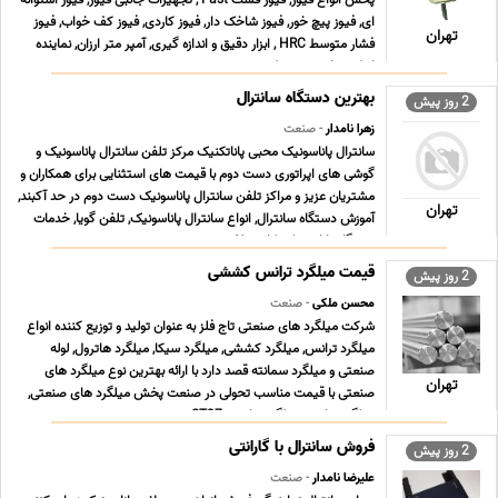
پخش انواع فیوز, فیوز فست Fast , تجهیزات جانبی فیوز, فیوز استوانه
ای, فیوز پیچ خور, فیوز شاخک دار, فیوز کاردی, فیوز کف خواب, فیوز
تهران
فشار متوسط HRC , ابزار دقیق و اندازه گیری, آمپر متر ارزان, نماینده
اینکودر, اینورتر, ‎پروژکت ... ...
بهترین دستگاه سانترال
2 روز پیش
زهرا نامدار
- صنعت
سانترال پاناسونیک محبی پاناتکنیک مرکز تلفن سانترال پاناسونیک و
گوشی های اپراتوری دست دوم با قیمت های استثنایی برای همکاران و
مشتریان عزیز و مراکز تلفن سانترال پاناسونیک دست دوم در حد آکبند,
تهران
آموزش دستگاه سانترال, انواع سانترال پاناسونیک, تلفن گویا, خدمات
دستگاه پاناسونیک, کارت تلف ... ...
قیمت میلگرد ترانس کششی
2 روز پیش
محسن ملکی
- صنعت
شرکت میلگرد های صنعتی تاج فلز به عنوان تولید و توزیع کننده انواع
میلگرد ترانس, میلگرد کششی, میلگرد سیکا, میلگرد هاترول, لوله
صنعتی و میلگرد سمانته قصد دارد با ارائه بهترین نوع میلگرد های
تهران
صنعتی با قیمت مناسب تحولی در صنعت پخش میلگرد های صنعتی,
میلگرد ترانس, میلگرد ترانسی ST37 , می ... ...
فروش سانترال با گارانتی
2 روز پیش
علیرضا نامدار
- صنعت