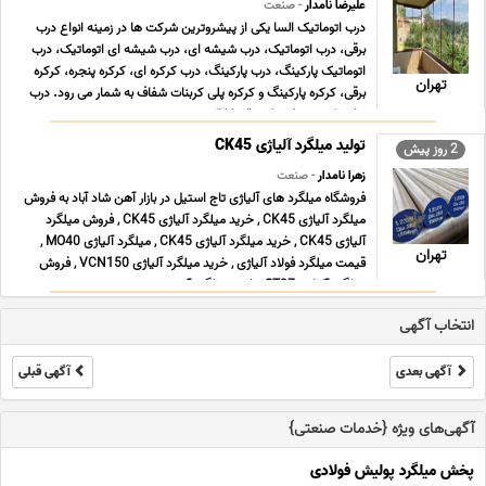
علیرضا نامدار
- صنعت
درب اتوماتیک السا یکی از پیشروترین شرکت ها در زمینه انواع درب
برقی، درب اتوماتیک، درب شیشه ای، درب شیشه ای اتوماتیک، درب
اتوماتیک پارکینگ، درب پارکینگ، درب کرکره ای، کرکره پنجره، کرکره
تهران
برقی، کرکره پارکینگ و کرکره پلی کربنات شفاف به شمار می رود. درب
هایی که توسط شرکت السا ارائه می ... ...
تولید میلگرد آلیاژی CK45
2 روز پیش
زهرا نامدار
- صنعت
فروشگاه میلگرد های آلیاژی تاج استیل در بازار آهن شاد آباد به فروش
میلگرد آلیاژی CK45 , خرید میلگرد آلیاژی CK45 , فروش میلگرد
آلیاژی CK45 , خرید میلگرد آلیاژی CK45 , میلگرد آلیاژی MO40 ,
تهران
قیمت میلگرد فولاد آلیاژی , خرید میلگرد آلیاژی VCN150 , فروش
میلگرد آلیاژی ST37 , خرید میلگرد آ ... ...
انتخاب آگهی
آگهی بعدی
آگهی قبلی
آگهی‌های ویژه {خدمات صنعتی}
پخش میلگرد پولیش فولادی