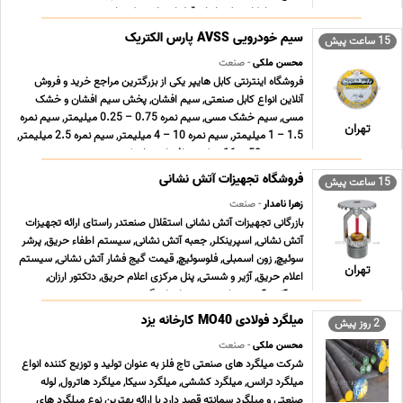
صنعتی، امکان تولید انواع قطعات پلاستیکی را ب ... ...
سیم خودرویی AVSS پارس الکتریک
15 ساعت پیش
محسن ملکی
- صنعت
فروشگاه اینترنتی کابل هایپر یکی از بزرگترین مراجع خرید و فروش
آنلاین انواع کابل صنعتی, سیم افشان, پخش سیم افشان و خشک
مسی, سیم خشک مسی, سیم نمره 0.75 – 0.25 میلیمتر, سیم نمره
تهران
1.5 – 1 میلیمتر, سیم نمره 10 – 4 میلیمتر, سیم نمره 2.5 میلیمتر,
سیم نمره 50 – 16 میلیمتر افشان و خشک زمین ... ...
فروشگاه تجهیزات آتش نشانی
15 ساعت پیش
زهرا نامدار
- صنعت
بازرگانی تجهیزات آتش نشانی استقلال صنعتدر راستای ارائه تجهیزات
آتش نشانی, اسپرینکلر, جعبه آتش نشانی, سیستم اطفاء حریق, پرشر
سوئیچ, زون اسمبلی, فلوسوئیچ, قیمت گیج فشار آتش نشانی, سیستم
تهران
اعلام حریق, آژیر و شستی, پنل مرکزی اعلام حریق, دتکتور ارزان,
شیرآلات آتش نشانی, شیر پروانه ای گی ... ...
میلگرد فولادی MO40 کارخانه یزد
2 روز پیش
محسن ملکی
- صنعت
شرکت میلگرد های صنعتی تاج فلز به عنوان تولید و توزیع کننده انواع
میلگرد ترانس, میلگرد کششی, میلگرد سیکا, میلگرد هاترول, لوله
صنعتی و میلگرد سمانته قصد دارد با ارائه بهترین نوع میلگرد های