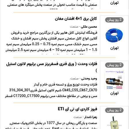
تهران
صنعتی با قیمت مناسب تحولی در صنعت پخش میلگرد های صنعتی,
میلگرد ترانس, میلگرد ترانسی ST37 , می ... ...
کابل برق 1×4 افشان مغان
2 روز پیش
محسن ملکی
- صنعت
فروشگاه اینترنتی کابل هایپر یکی از بزرگترین مراجع خرید و فروش
آنلاین انواع کابل صنعتی, سیم افشان, پخش سیم افشان و خشک
مسی, سیم خشک مسی, سیم نمره 0.75 – 0.25 میلیمتر, سیم نمره
تهران
1.5 – 1 میلیمتر, سیم نمره 10 – 4 میلیمتر, سیم نمره 2.5 میلیمتر,
سیم نمره 50 – 16 میلیمتر افشان و خشک زمین ... ...
فلزات وحدت ( ورق فنری فسفربرنز مس برلیوم لاتون استیل
2 روز پیش
)
وحید وحدتی
- صنعت
فلزات وحدت توزیع ورق و تسمه فنری خام و آبدار
Ck45_C55_Ck67_Ck70 شیم لاتون استیل فنری301_304_316
تهران
مس و برنجی در مقاطع مختلف مس برلیوم C17200_C17500 فسفر
برنز Cusn6_Cusn8 آلومینیوم معمولی و آلیاژی
1000_5056_6061_7076 شعبه پامنار 021.33913155
فیوز کاردی ای تی آی ETI
2 روز پیش
021.33119429 شعبه شادآباد 021.66196708 0 ... ...
زهرا نامدار
- صنعت
صنعت و بازرگانی ریحانی در سال 1377 در بخش الکترونیک صنعتی,