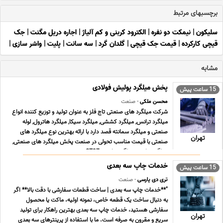
برچسبهای مرتبط
سلیکون
|
نیمکت دو نفره
|
الکترود کربنی و کم آلیاژ
|
اجاره دریل مگنت
|
جک
قیچی کارکرده
|
قیمت جک قیچی
|
گلدان گرد
|
سه سانت
|
پلیت
|
واشر سازی
|
مشابه
پخش میلگرد پولیش فولادی
15 ساعت پیش
محسن ملکی
- صنعت
شرکت میلگرد های صنعتی تاج فلز به عنوان تولید و توزیع کننده انواع
میلگرد ترانس, میلگرد کششی, میلگرد سیکا, میلگرد هاترول, لوله
صنعتی و میلگرد سمانته قصد دارد با ارائه بهترین نوع میلگرد های
تهران
صنعتی با قیمت مناسب تحولی در صنعت پخش میلگرد های صنعتی,
میلگرد ترانس, میلگرد ترانسی ST37 , می ... ...
خدمات چاپ سه بعدی
15 ساعت پیش
تری دی پارسی
- صنعت
"**خدمات چاپ سه بعدی | ساخت قطعات سفارشی با دقت بالا** اگر
به دنبال ساخت یک قطعه خاص، نمونه اولیه، ماکت یا محصول
سفارشی هستید، خدمات چاپ سه بعدی بهترین راهکار برای تولید
تهران
سریع و مقرون به صرفه است. ما با استفاده از پرینترهای سه بعدی