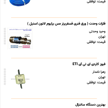
قیمت: توافقی
فلزات وحدت ( ورق فنری فسفربرنز مس برلیوم لاتون استیل )
وحید وحدتی
تهران
قیمت: توافقی
فیوز کاردی ای تی آی ETI
زهرا نامدار
تهران
قیمت: توافقی
بهترین دستگاه سانترال