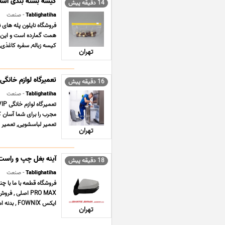
کیسه بسته بندی اسلا
14 دقیقه پیش
Tablighatiha
- صنعت
فروشگاه نایلون پله های ن
همت گمارده است و این مه
کیسه زباله, سفره کاغذی,
تهران
تعمیرگاه لوازم خانگی ای جی G
16 دقیقه پیش
Tablighatiha
- صنعت
مجرب را برای شما آسان کن
تعمیر لباسشویی, تعمیر پ
تهران
آینه بغل چپ و راست کی 
18 دقیقه پیش
Tablighatiha
- صنعت
ایکس FOWNIX , بدنه ام وی ام MVM X22 PRO , جلوبندی سانگ ... ...
تهران