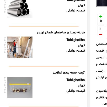
tablighatiha
تهران
قیمت: توافقی
0
1
هزینه نوسازی ساختمان شمال تهران
Tablighatiha
اکستنشن
تهران
و, قیمت
قیمت: توافقی
ح عروس,
 کاشت و
 , ژلیش
کیسه بسته بندی اسلایدر
ن آرایش
Tablighatiha
تهران
یلاسیون
قیمت: توافقی
 فانتزی
ند.