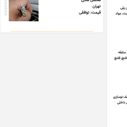
محسن ملکی
تهران
 عرصه تولید مخازن پلی
قیمت: توافقی
ت، مواد
106100 و با ارائه فاکتور رسمی اعلام می دارد با توجه به 30 سال سابقه
لنج, فلنج
ای مختلف نوسازی
ن داخلی