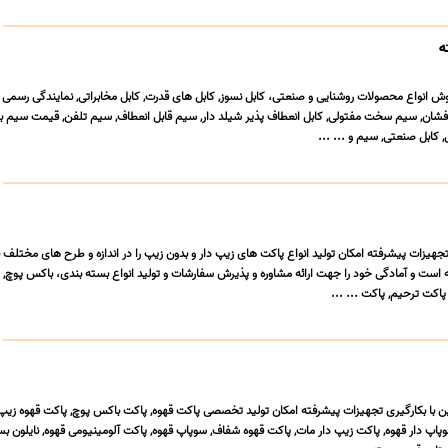
ش انواع محصولات روشنایی و صنعتی، کابل نسوز, کابل های قدرت, کابل مخابراتی, نمایندگی رسمی 
 افشان, سیم سخت مفتولی, کابل انعطاف پذیر شیلد دار, سیم قابل انعطاف, سیم تلفن, قیمت سیم ب
کابل صنعتی, سیم و ... ...
تجهیزات پیشرفته امکان تولید انواع پاکت های زیپ دار و بدون زیپ را در اندازه و طرح های مختلف ب
است و آمادگی خود را جهت ارائه مشاوره و پذیرش سفارشات و تولید انواع بسته بندی، باکس پوچ, 
 پاکت ترحیم, پاکت ... ...
ن با بکارگیری تجهیزات پیشرفته امکان تولید تخصصی پاکت قهوه, پاکت باکس پوچ, پاکت قهوه زیپ 
 دار قهوه, پاکت زیپ دار مات, پاکت قهوه شفاف, سوپاپ قهوه, پاکت آلومینیومی قهوه, نایلون بس