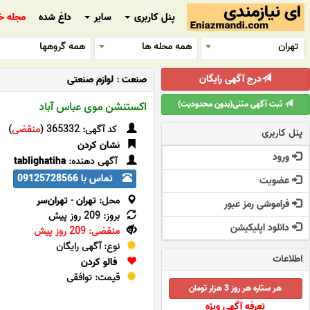
پنل کاربری
سایر
داغ شده
مجله خ
تهران
همه محله ها
همه گروهها
درج آگهی رایگان
صنعت
:
لوازم صنعتی
ثبت آگهی متنی(بدون محدودیت)
اکستنشن موی عباس آباد
کد آگهی: 365332 (
منقضی
)
پنل کاربری
نشان کردن
ورود
آگهی دهنده:
tablighatiha
تماس با 09125728566
عضویت
محل:
تهران
-
تهران‌سر
فراموشی رمز عبور
بروز: 209 روز پیش
دانلود اپلیکیشن
منقضی: 209 روز پیش
نوع: آگهی رایگان
اطلاعات
فالو کردن
قیمت: توافقی
هر ستاره هر روز 3 هزار تومان
تعرفه آگهی ویژه