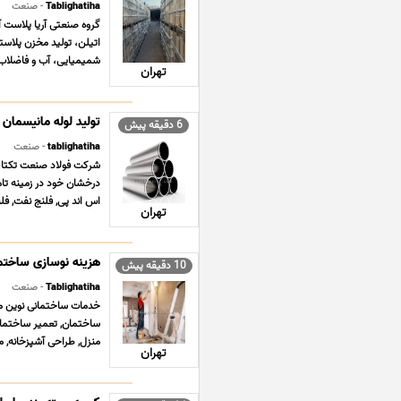
Tablighatiha
- صنعت
اتیلن، تولید مخزن پلاس
شمیمیایی، آب و فاضلاب گ
تهران
تولید لوله مانیسمان
6 دقیقه پیش
tablighatiha
- صنعت
درخشان خود در زمینه تامی
اس اند پی, فلنج نفت, فلن
تهران
هزینه نوسازی ساختم
10 دقیقه پیش
Tablighatiha
- صنعت
ساختمان, تعمیر ساختمان,
منزل, طراحی آشپزخانه, م
تهران