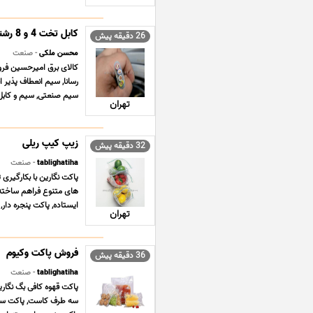
کابل تخت 4 و 8 رشته
26 دقیقه پیش
محسن ملکی
- صنعت
کالای برق امیرحسین فرو
رسانا, سیم انعطاف پذیر
سیم صنعتی, سیم و کابل, 
تهران
زیپ کیپ ریلی
32 دقیقه پیش
tablighatiha
- صنعت
پاکت نگارین با بکارگیری 
های متنوع فراهم ساخته 
ایستاده, پاکت پنجره دار,
تهران
فروش پاکت وکیوم
36 دقیقه پیش
tablighatiha
- صنعت
پاکت قهوه کافی بگ نگاری
سه طرف کاست, پاکت سوپاپ