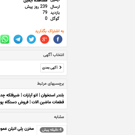
مشاهده ایمیل
ارسال
239 روز پیش
بازدید
79
گوگل
0
به اشتراک بگذارید
انتخاب آگهی
آگهی بعدی
برچسبهای مرتبط
بلندر استخوان
|
اتو آپارات
|
شیرفلکه چد
قطعات ماشین الات
|
فروش دستگاه پو
مشابه
مخزن پلی اتیلن عمو
4 دقیقه پیش