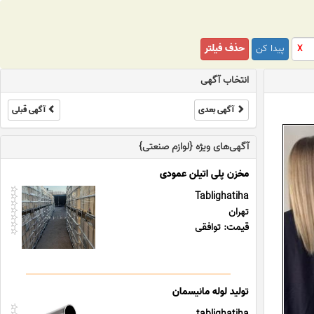
پیدا کن
حذف فیلتر
X
انتخاب آگهی
آگهی بعدی
آگهی قبلی
آگهی‌های ویژه {لوازم صنعتی}
مخزن پلی اتیلن عمودی
Tablighatiha
تهران
قیمت: توافقی
تولید لوله مانیسمان