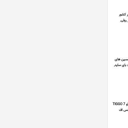
ر کشور
رولی,
 تکنسین های
 بای ساید,
فروشگاه قطعه با ما با چندین سال سابقه در زمینه ی فروش قطعات فونیکس آریزو ARRIZO 6 PRO ارزان , لوازم فونیکس تیگو TIGGO 7
ی ام سی KMC J7 , موتوری فونیکس اف