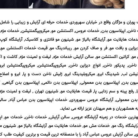
ت پوران و مژگان واقع در خیابان سهروردی خدمات حرفه ای آرایش و زیبایی را شامل
 ناخن, اپیلاسیون بدن, خدمات عروس, اکستنشن مو, میکروپیگمنتیشن, خدمات مژه,
ات هایلایت مو, آرایشگاه بالیاژ مو, شینیون مو فانتزی و کلاسیک, آرایشگاه کوپ
دیزاین و بافت مو, فر و صاف کردن مو, ریباندینگ مو, قیمت خدمات اکستنشن مو,
, کراتین اکستنشن مو, سالن آرایش خدمات مژه, لیفت و لمینت مژه, کاشت و 
خن, پدیکور ناخن, انواع دیزاین ناخن, میکروپیگمنتیشن, میکروپیگمنتیشن ابر
شن لب, شیدینگ ابرو, میکروبلیدینگ ابرو, ژلیش ناخن دست و پا, ابرو و اصلا
یون بدن, اپیلاسیون بدن معمولی, اپیلاسیون بدن دائمی, اپیلاسیون بدن گیاهی,
ا, رفع پینه و سم زدایی پا, قیمت هایلایت مو, شینیون تهران , لیفت و لمینت مژه
بدن معمولی, آرایشگاه عروس سهروردی, خدمات اپیلاسیون بدن عباس آباد, سال
بهترین خدمات در زمینه آرایشگاه عروس, سالن آرایش, خدمات ناخن, خدمات مو, اپ
ایشگاه رنگ مو, خدمات مش مو, خدمات هایلایت مو, آرایشگاه بالیاژ مو, شینیون مو
ی, سالن آرایش عروس عباس آباد را با منصفانه ترین قیمت و برترین کیفیت طلب کن