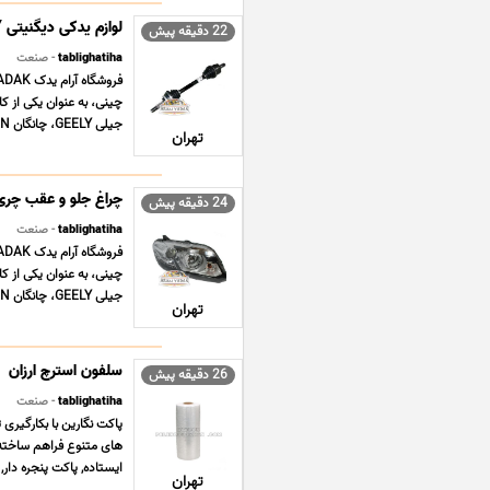
لوازم یدکی دیگنیتی DIGNITY
22 دقیقه پیش
tablighatiha
- صنعت
جیلی GEELY، چانگان CHANGAN، چری CHERY، دانگ فنگ DONGF ... ...
تهران
چراغ جلو و عقب چری تیگو GO 5
24 دقیقه پیش
tablighatiha
- صنعت
جیلی GEELY، چانگان CHANGAN، چری CHERY، دانگ فنگ DONGF ... ...
تهران
سلفون استرچ ارزان
26 دقیقه پیش
tablighatiha
- صنعت
پاکت نگارین با بکارگیری 
های متنوع فراهم ساخته 
ایستاده, پاکت پنجره دار,
تهران