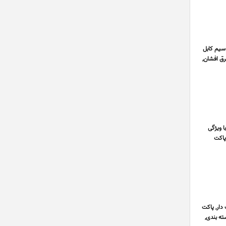
سیم کابل
رق افشان,
ا ویژگی
پاکت
دار, پاکت
ته بندی,