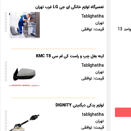
تعمیرگاه لوازم خانگی ای جی LG غرب تهران
Tablighatiha
تهران
آدرس : تهران، خیابان سهروردی شمالی، بین خیابان مطهری و بهشتی، چهارراه کیهان، خیابان زینالی شرقی، پلاک 61، واحد 13
قیمت: توافقی
آینه بغل چپ و راست کی ام سی KMC T8
Tablighatiha
تهران
قیمت: توافقی
لوازم یدکی دیگنیتی DIGNITY
tablighatiha
تهران
قیمت: توافقی