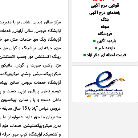
قوانین درج آگهی
راهنمای درج آگهی
بلاگ
مرکز سالن زیبایی شانی نو با مدیری
مجله
آرایشگاه عروس, سالن آرایش, خدمات
فروشگاه
آرایشگاه رنگ مو, خدمات مش مو, خدم
بازدید آگهی
بازدید خبر
موی حرفه ای, براشینگ و کرلی مو, 
قیمت لحظه ای دلار آزاد
رینگ اکستنشن مو, چسب اکستنشن مو
مژه, وکس صورت و گردن, مانیکور نا
میکروپیگمنتیشن چشم, میکروپیگمنتی
آرایشگاه خدمات عروس, سالن اپیلاس
ترمیم ناخن, پارافین تراپی دست و پ
ناخن دست و پا , سالن اپیلاسیون 
عروس عباس آباد با 15 سال سابقه به همشهریان و هم میهنان عزیز ارائه می نماید.
مشتریان ما حق دارند همواره از ما 
بدن, میکروپیگمنتیشن, خدمات مژه, آر
و کلاسیک, آرایشگاه کوپ موی حرفه ا