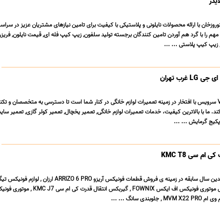
یدر
وروزخان با ارائه محصولات نایلونی و پلاستیکی با کیفیت برای تامین نیازهای مشتریان عزیز در سراس
م را با گرد هم آوردن تامین کنندگان برجسته تولید سلفون, زیپ کیپ فله ای, قیمت نایلون, فریزر 
 زیپ کیپ پلاستی ... ...
L غرب تهران
تعمیرگاه لوازم خانگی VIP سرویس با افتخار در زمینه تعمیرات لوازم خانگی در کنار شما است تا دسترسی به متخصصان و
د. ما با بالاترین کیفیت، خدمات تعمیرات لوازم خانگی, تعمیر یخچال, تعمیر کولر گازی, تعمیر ساید
کیج گرمایش ... ...
ام سی KMC T8
PRO MAX اصلی , فروش موتوری فونیکس اف ایکس FOWNIX , گیربکس انتقال قدرت ک