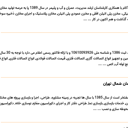
گروه صنعتی آریا پلاست آکام با همکاری کارشناسان ارشد مدیریت، عمران و آب و پلیمر در سال 1389 پا به
تیکی، مخزن پلی اتیلن افقی و مخزن عمودی پلی اتیلن, مخازن پلاستیک و اجرای مخازن ذخیره سوخ
ذاشت و هم اکنون در کار ... ...
شرکت فولاد صنعت تکتا، ثبت 1386 و شناسه ملی 93926
ن و تجهیز انواع اتصالات گازی, اتصالات فلزی, قیمت اتصالات فولادی, انواع اتصالات فلزی, انواع ف
ج لوله آب, اتص ... ...
ان شمال تهران
خدمات ساختمانی نوین مفتخر است از سال 1385 با سال ها تجربه در زمینه مشاوره، طراحی، اجرا و بازسازی پروژه ه
 خدمات بازسازی, بازسازی نما, طراحی دفتر کار و اجرای دکوراسیون مغازه, نوسازی خانه, دکوراسیو
حوطه سازی و نصب ... ...