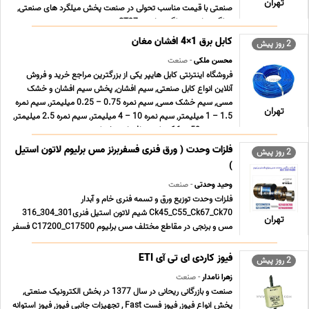
تهران
صنعتی با قیمت مناسب تحولی در صنعت پخش میلگرد های صنعتی,
میلگرد ترانس, میلگرد ترانسی ST37 , می ... ...
کابل برق 1×4 افشان مغان
2 روز پیش
محسن ملکی
- صنعت
فروشگاه اینترنتی کابل هایپر یکی از بزرگترین مراجع خرید و فروش
آنلاین انواع کابل صنعتی, سیم افشان, پخش سیم افشان و خشک
مسی, سیم خشک مسی, سیم نمره 0.75 – 0.25 میلیمتر, سیم نمره
تهران
1.5 – 1 میلیمتر, سیم نمره 10 – 4 میلیمتر, سیم نمره 2.5 میلیمتر,
سیم نمره 50 – 16 میلیمتر افشان و خشک زمین ... ...
فلزات وحدت ( ورق فنری فسفربرنز مس برلیوم لاتون استیل
2 روز پیش
)
وحید وحدتی
- صنعت
فلزات وحدت توزیع ورق و تسمه فنری خام و آبدار
Ck45_C55_Ck67_Ck70 شیم لاتون استیل فنری301_304_316
تهران
مس و برنجی در مقاطع مختلف مس برلیوم C17200_C17500 فسفر
برنز Cusn6_Cusn8 آلومینیوم معمولی و آلیاژی
1000_5056_6061_7076 شعبه پامنار 021.33913155
فیوز کاردی ای تی آی ETI
2 روز پیش
021.33119429 شعبه شادآباد 021.66196708 0 ... ...
زهرا نامدار
- صنعت
صنعت و بازرگانی ریحانی در سال 1377 در بخش الکترونیک صنعتی,
پخش انواع فیوز, فیوز فست Fast , تجهیزات جانبی فیوز, فیوز استوانه