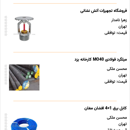
فروشگاه تجهیزات آتش نشانی
زهرا نامدار
تهران
قیمت: توافقی
میلگرد فولادی MO40 کارخانه یزد
محسن ملکی
تهران
قیمت: توافقی
کابل برق 1×4 افشان مغان
محسن ملکی
تهران