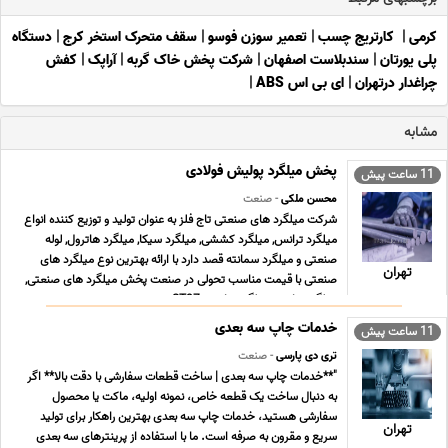
کرمی
|
‌ کارتریج چسب
|
تعمیر سوزن فوسو
|
سقف متحرک استخر کرج
|
دستگاه
پلی یورتان
|
سندبلاست اصفهان
|
شرکت پخش خاک گربه
|
آراپک
|
کفش
چراغدار درتهران
|
ای بی اس ABS
|
مشابه
پخش میلگرد پولیش فولادی
11 ساعت پیش
محسن ملکی
- صنعت
شرکت میلگرد های صنعتی تاج فلز به عنوان تولید و توزیع کننده انواع
میلگرد ترانس, میلگرد کششی, میلگرد سیکا, میلگرد هاترول, لوله
صنعتی و میلگرد سمانته قصد دارد با ارائه بهترین نوع میلگرد های
تهران
صنعتی با قیمت مناسب تحولی در صنعت پخش میلگرد های صنعتی,
میلگرد ترانس, میلگرد ترانسی ST37 , می ... ...
خدمات چاپ سه بعدی
11 ساعت پیش
تری دی پارسی
- صنعت
"**خدمات چاپ سه بعدی | ساخت قطعات سفارشی با دقت بالا** اگر
به دنبال ساخت یک قطعه خاص، نمونه اولیه، ماکت یا محصول
سفارشی هستید، خدمات چاپ سه بعدی بهترین راهکار برای تولید
تهران
سریع و مقرون به صرفه است. ما با استفاده از پرینترهای سه بعدی