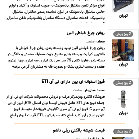
انواع مراکز تلفن سانترال پاناسونیک به صورت استوک و آکبند و لوازم
جانبی سانترال پاناسونیک در ایران, نماینده رسمی سانترال, سانترال
تهران
پاناسونیک, خدمات سانترال, دستگاه سانترال پاناسونیک, تلفن سانترال,
قیمت سانترال, خرید سا ... ...
روغن چرخ خیاطی البرز
2 روز پیش
سجاد
- صنعت
روغن چرخ خیاطی البرز تولید و بسته بندی روغن چرخ خیاطی با
بالاترین کیفیت و بسته بندی متنوع جهت مصارف صنعتی و خانگی در
بسته بندی های؛ کتابی 75 سی سی یک لیتری سه لیتری چهار لیتری
تهران
هفده و بیست لیتری بشکه و بصورت فله به مشتریان گرامی عرضه
میگردد. روغن چرخ خیاطی چگونه تولید می شود اهمیت ... ...
فیوز استوانه ای پین دار ای تی آی ETI
2 روز پیش
محمد عبدی فر
- صنعت
فروشگاه الکترو ویژنمرکز عرضه و فروش محصولات شرکت ای تی آی از
جمله فیوز های ETI, عامل فروش ایستا توان اتصال ETE, فیوز ای تی
آی سری C, فیوز ای تی آی سری D,فروش فیوزفشار متوسط, فیوز
تهران
کاردی ای تی آی, کلید قطع کننده مینیاتوری ETI, قیمت فروش قطع
کننده ترکیبی ETI, نمایندگی ایستا توان اتص ... ...
قیمت شیشه بالکنی ریلی تاشو
2 روز پیش