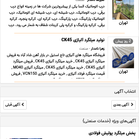
علیرضا نامدار
- صنعت
درب اتوماتیک السا یکی از پیشروترین شرکت ها در زمینه انواع درب
برقی، درب اتوماتیک، درب شیشه ای، درب شیشه ای اتوماتیک، درب
اتوماتیک پارکینگ، درب پارکینگ، درب کرکره ای، کرکره پنجره، کرکره
تهران
برقی، کرکره پارکینگ و کرکره پلی کربنات شفاف به شمار می رود. درب
هایی که توسط شرکت السا ارائه می ... ...
تولید میلگرد آلیاژی CK45
2 روز پیش
زهرا نامدار
- صنعت
فروشگاه میلگرد های آلیاژی تاج استیل در بازار آهن شاد آباد به فروش
میلگرد آلیاژی CK45 , خرید میلگرد آلیاژی CK45 , فروش میلگرد
آلیاژی CK45 , خرید میلگرد آلیاژی CK45 , میلگرد آلیاژی MO40 ,
تهران
قیمت میلگرد فولاد آلیاژی , خرید میلگرد آلیاژی VCN150 , فروش
میلگرد آلیاژی ST37 , خرید میلگرد آ ... ...
انتخاب آگهی
آگهی بعدی
آگهی قبلی
آگهی‌های ویژه {خدمات صنعتی}
پخش میلگرد پولیش فولادی