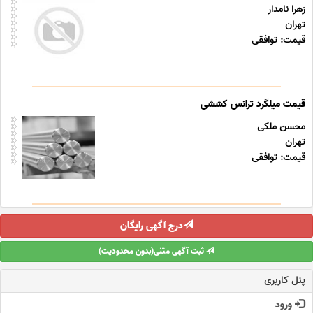
زهرا نامدار
تهران
قیمت: توافقی
قیمت میلگرد ترانس کششی
محسن ملکی
تهران
قیمت: توافقی
درج آگهی رایگان
ثبت آگهی متنی(بدون محدودیت)
پنل کاربری
ورود