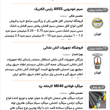
صنعتی، امکان تولید انواع قطعات پلاستیکی را ب ... ...
سیم خودرویی AVSS پارس الکتریک
11 ساعت پیش
محسن ملکی
- صنعت
فروشگاه اینترنتی کابل هایپر یکی از بزرگترین مراجع خرید و فروش
آنلاین انواع کابل صنعتی, سیم افشان, پخش سیم افشان و خشک
مسی, سیم خشک مسی, سیم نمره 0.75 – 0.25 میلیمتر, سیم نمره
تهران
1.5 – 1 میلیمتر, سیم نمره 10 – 4 میلیمتر, سیم نمره 2.5 میلیمتر,
سیم نمره 50 – 16 میلیمتر افشان و خشک زمین ... ...
فروشگاه تجهیزات آتش نشانی
11 ساعت پیش
زهرا نامدار
- صنعت
بازرگانی تجهیزات آتش نشانی استقلال صنعتدر راستای ارائه تجهیزات
آتش نشانی, اسپرینکلر, جعبه آتش نشانی, سیستم اطفاء حریق, پرشر
سوئیچ, زون اسمبلی, فلوسوئیچ, قیمت گیج فشار آتش نشانی, سیستم
تهران
اعلام حریق, آژیر و شستی, پنل مرکزی اعلام حریق, دتکتور ارزان,
شیرآلات آتش نشانی, شیر پروانه ای گی ... ...
میلگرد فولادی MO40 کارخانه یزد
2 روز پیش
محسن ملکی
- صنعت
شرکت میلگرد های صنعتی تاج فلز به عنوان تولید و توزیع کننده انواع
میلگرد ترانس, میلگرد کششی, میلگرد سیکا, میلگرد هاترول, لوله
صنعتی و میلگرد سمانته قصد دارد با ارائه بهترین نوع میلگرد های