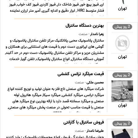
ای, فیوز پیچ خور, فیوز شاخک دار, فیوز کاردی, فیوز کف خواب, فیوز
تهران
فشار متوسط HRC , ابزار دقیق و اندازه گیری, آمپر متر ارزان, نماینده
اینکودر, اینورتر, ‎پروژکت ... ...
بهترین دستگاه سانترال
2 روز پیش
زهرا نامدار
- صنعت
سانترال پاناسونیک محبی پاناتکنیک مرکز تلفن سانترال پاناسونیک و
گوشی های اپراتوری دست دوم با قیمت های استثنایی برای همکاران و
مشتریان عزیز و مراکز تلفن سانترال پاناسونیک دست دوم در حد آکبند,
تهران
آموزش دستگاه سانترال, انواع سانترال پاناسونیک, تلفن گویا, خدمات
دستگاه پاناسونیک, کارت تلف ... ...
قیمت میلگرد ترانس کششی
2 روز پیش
محسن ملکی
- صنعت
شرکت میلگرد های صنعتی تاج فلز به عنوان تولید و توزیع کننده انواع
میلگرد ترانس, میلگرد کششی, میلگرد سیکا, میلگرد هاترول, لوله
صنعتی و میلگرد سمانته قصد دارد با ارائه بهترین نوع میلگرد های
تهران
صنعتی با قیمت مناسب تحولی در صنعت پخش میلگرد های صنعتی,
میلگرد ترانس, میلگرد ترانسی ST37 , می ... ...
فروش سانترال با گارانتی
2 روز پیش
علیرضا نامدار
- صنعت
جهان سانترال نمایندگی فروش انواع محصولات پاناسونیک ؛ وارد کننده