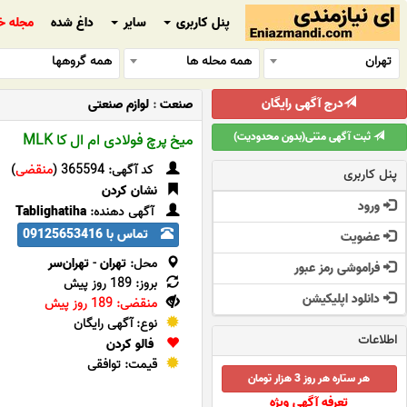
پنل کاربری
سایر
داغ شده
مجله خ
تهران
همه محله ها
همه گروهها
درج آگهی رایگان
صنعت
:
لوازم صنعتی
ثبت آگهی متنی(بدون محدودیت)
میخ پرچ فولادی ام ال کا MLK
کد آگهی: 365594 (
منقضی
)
پنل کاربری
نشان کردن
ورود
آگهی دهنده:
Tablighatiha
تماس با 09125653416
عضویت
محل:
تهران
-
تهران‌سر
فراموشی رمز عبور
بروز: 189 روز پیش
دانلود اپلیکیشن
منقضی: 189 روز پیش
نوع: آگهی رایگان
اطلاعات
فالو کردن
قیمت: توافقی
هر ستاره هر روز 3 هزار تومان
تعرفه آگهی ویژه