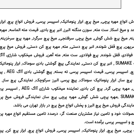
وش انواع مهره پرچی, میخ پرچ, ابزار پنوماتیک, اسپیسر پرسی, فروش انواع پرچ, ابزار
 میخ اسکا, ست مته, سوزن منگنه البرز, انبر پرچ بادی, قیمت مته الماسه, مهره
, میخ پرچ شش گوش, میخ پرچی سرفلنجی, میخ پرچ سرگرد, مهره پرچ سرخزینه,
سرپهن, پرچ قفل شونده, انبر پرچ دستی, مته, مهره پرچ کن دستی, فروش میخ پرچ
نمایندگی فروش منگنه بادی سوماک SUMAKE , انبر پرچ کن دستی, نمایندگی پیچ گوشتی بادی سوماک, ابزار پنو
میخ اسکا, مته ایزار IZAR اسپانیا, پرچ
پرچ ساز, ابزار پنوماتیک سوماک, پیچ پرسی البرز سرکوچک, نمایندگی پرچ ساز,
شارژی, پخش مهره پرسی, پیچ پرسی, مهره پرچی گرد, پرچ کن بادی, نماینده
متحد, پیچ گوشتی بادی سوماک SUMAKE ,مهره پرچی شش گوش, مهره پرچی پرچ ساز, نمایندگی فروش میخ
یندگی فروش میخ پرچ البرز و پخش انواع میخ پرچ در بازار تهران می باشد.
حصولات خود و تامین نیاز مشتریان صنعت گر، درصدد تامین مستقیم انواع مهره پر
رچ و اسپیسر پرسی برآمده است.
 پرچی, میخ پرچ, ابزار پنوماتیک, اسپیسر پرسی, فروش انواع پرچ, ابزار پرچ کن, پی