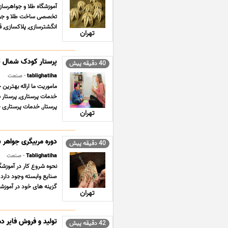
تخصصی ساخت طلا و جواهر
انگشترسازی, پلاکسازی, قل
تهران
پرستار کودک شمال ت
40 دقیقه پیش
tablighatiha
- صنعت
ماموریت ما ارائه بهترین 
خدمات پرستاری, پرستار س
پرستار, خدمات پرستاری خ
تهران
دوره مربیگری جواهر 
40 دقیقه پیش
Tablighatiha
- صنعت
نحوه شروع کار در آموزشگ
صنایع وابسته وجود دارد، 
گزینه های خود در آموزشگا
تهران
تولید و فروش فایر دم
42 دقیقه پیش