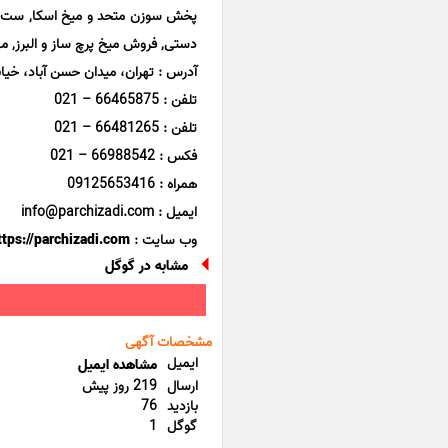
پخش سوزن متحد و میخ اسکا, ست مته,
دستی, فروش میخ پرچ ساز و البرز, مه
آدرس : تهران، میدان حسن آباد، خیا
تلفن : 66465875 – 021
تلفن : 66481265 – 021
فکس : 66988542 – 021
همراه : 09125653416
ایمیل : info@parchizadi.com
وب سایت :
ttps://parchizadi.com
مشابه در گوگل
مشخصات آگهی
ایمیل
مشاهده ایمیل
ارسال
219 روز پیش
بازدید
76
گوگل
1