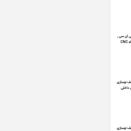
ی ان سی ,
برش لیزری , برش لیزری قطعه با ابعاد میلیمتری , سندبلاست قطعات ورق برش خورده , رنگ الکترواستاتیک انواع ورق , دستگاه CNC
ای مختلف نوسازی
ن داخلی
ای مختلف نوسازی