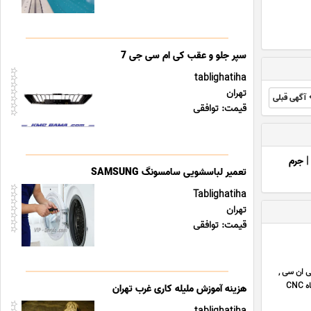
سپر جلو و عقب کی ام سی جی 7
tablighatiha
تهران
آگهی قبلی
قیمت: توافقی
|
جرم
تعمیر لباسشویی سامسونگ SAMSUNG
Tablighatiha
تهران
قیمت: توافقی
ی ان سی ,
برش لیزری , برش لیزری قطعه با ابعاد میلیمتری , سندبلاست قطعات ورق برش خورده , رنگ الکترواستاتیک انواع ورق , دستگاه CNC
هزینه آموزش ملیله کاری غرب تهران