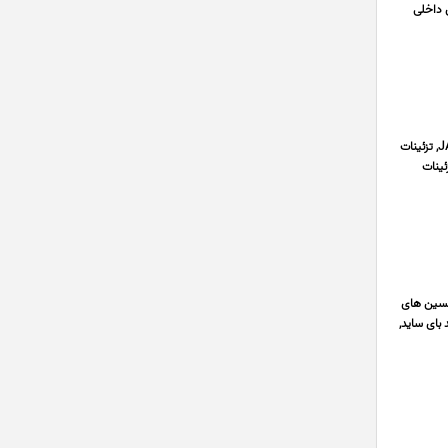
ن داخلی
فروشگاه کی ام سی با ما با سال ها تجربه در زمینه ی قطعات خودرو کی ام سی ارزان, لوازم جک, یدکی کی ام سی T9, بدنه JAC, تزئینات
ئینات
 تکنسین های
 بای ساید,