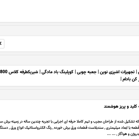
|
تجهیزات اشپزی نوین
|
جعبه چوبی
|
کوپلینگ باد مادگی
|
شیریکطرفه کلاس 800
کن بادام
|
لید و پریز هوشمند
 که تشکیل شده از طراحان مجرب و تیم کاملا حرفه ای اجرایی با تجربه چندین ساله در زمینه برش س
وژن و هواگاز , ... ...