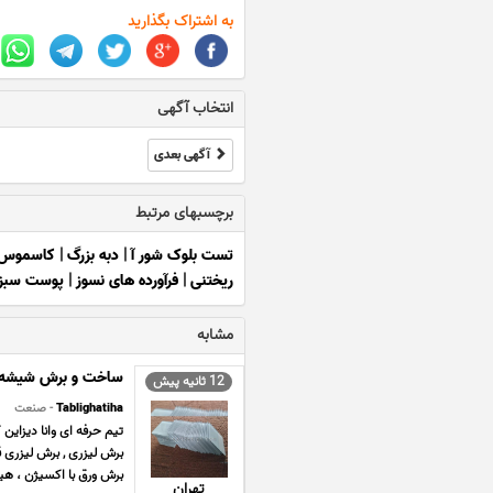
به اشتراک بگذارید
انتخاب آگهی
آگهی بعدی
برچسبهای مرتبط
تست بلوک شور آ
|
دبه بزرگ
|
کاسموس
ریختنی
|
فرآورده های نسوز
|
پوست سبز 
مشابه
ساخت و برش شیشه ک
12 ثانیه پیش
Tablighatiha
- صنعت
تیم حرفه ای وانا دیزاین
برش ورق با اکسیژن ، هیدر
تهران