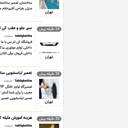
ساختمان, تعمیر ساختمان,
منزل, طراحی آشپزخانه, م
تهران
سپر جلو و عقب کی ا
24 دقیقه پیش
tablighatiha
- صنعت
داخلی, لوازم موتوری, ید
داخلی, فروش برقی الکترو
تهران
تعمیر لباسشویی سامسونگ
28 دقیقه پیش
Tablighatiha
- صنعت
مجرب را برای شما آسان کن
تعمیر لباسشویی, تعمیر پ
تهران
هزینه آموزش ملیله ک
30 دقیقه پیش
tablighatiha
- صنعت