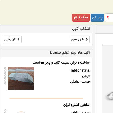
پیدا کن
حذف فیلتر
X
انتخاب آگهی
آگهی بعدی
آگهی قبلی
آگهی‌های ویژه {لوازم صنعتی}
ساخت و برش شیشه کلید و پریز هوشمند
Tablighatiha
تهران
قیمت: توافقی
سلفون استرچ ارزان