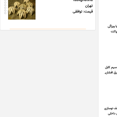
tablighatiha
تهران
قیمت: توافقی
ا ویژگی
پاکت
سیم کابل
رق افشان,
ای مختلف نوسازی
ن داخلی