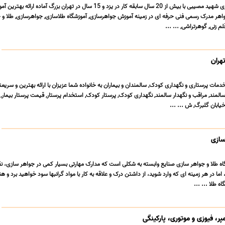
آموزشگاه طلا و جواهرسازی شهید مصیبی با بیش از 20 سال سابقه کار در یزد و 15 سال در تهران بزرگ آماده 
 مدرک رسمی فنی حرفه ای در زمینه آموزش جواهرسازی, آموزشگاه طلاسازی, جواهرسازی, طلا و 
م زنی, گوهرتراشی, ... ...
هران
خدمات پرستاری و نگهداری کودک, سالمندان و بیماران به خانواده شما عزیزان با ارائه بهترین و سریع
المند, مراقب و نگهدار سالمند, نگهداری کودک, پرستار کودک, استخدام پرستار, قیمت پرستار بیمار, 
یابان گلبرگ, ش ... ...
سازی
اه طلا و جواهر سازی صنایع وابسته به شکلی است که مدارک مهارتی بسیار کمی در جواهر سازی، نق
اما در هر زمینه ای که وارد شوید، از داشتن درک و علاقه به کار با مواد گرانبها سود خواهید برد و ه
ه طلا ... ...
پر، فیوزی و موتوری، پارکینگی