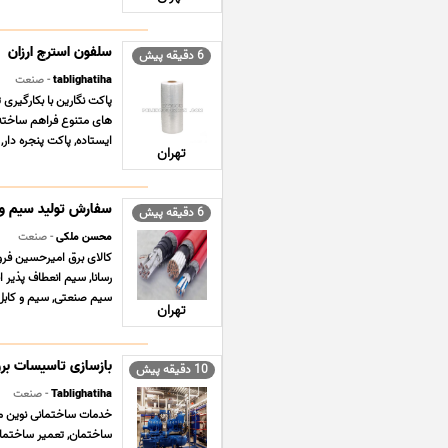
سلفون استرچ ارزان
6 دقیقه پیش
tablighatiha
- صنعت
پاکت نگارین با بکارگیری 
های متنوع فراهم ساخته 
ایستاده, پاکت پنجره دار,
تهران
سفارش تولید سیم و 
6 دقیقه پیش
محسن ملکی
- صنعت
کالای برق امیرحسین فرو
رسانا, سیم انعطاف پذیر
سیم صنعتی, سیم و کابل, 
تهران
بازسازی تاسیسات بر
10 دقیقه پیش
Tablighatiha
- صنعت
ساختمان, تعمیر ساختمان,