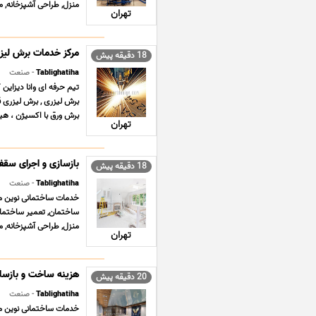
منزل, طراحی آشپزخانه, م
تهران
مرکز خدمات برش لیز
18 دقیقه پیش
Tablighatiha
- صنعت
تیم حرفه ای وانا دیزاین
برش ورق با اکسیژن ، هیدر
تهران
بازسازی و اجرای سقف
18 دقیقه پیش
Tablighatiha
- صنعت
ساختمان, تعمیر ساختمان,
منزل, طراحی آشپزخانه, م
تهران
هزینه ساخت و بازسا
20 دقیقه پیش
Tablighatiha
- صنعت