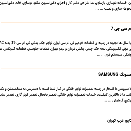
 خدمات بازسازی, بازسازی نما, طراحی دفتر کار و اجرای دکوراسیون مغازه, نوسازی خانه, دکوراسیو
حوطه سازی و نصب ... ...
م سی جی 7
کی برقی الکترونیکی, بدنه جک چینی, پخش فرمان و ترمز تهران, قطعات جلوبندی, قطعات گیربکس, تز
نیکی, سیستم فرم ... ...
 SAMSUNG
تعمیرگاه لوازم خانگی VIP سرویس با افتخار در زمینه تعمیرات لوازم خانگی در کنار شما است تا دسترسی به متخصصان و
د. ما با بالاترین کیفیت، خدمات تعمیرات لوازم خانگی, تعمیر یخچال, تعمیر کولر گازی, تعمیر ساید
کیج گرمایش ... ...
اری غرب تهران