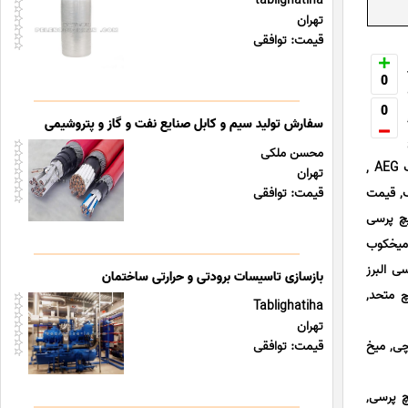
tablighatiha
تهران
قیمت: توافقی
0
0
سفارش تولید سیم و کابل صنایع نفت و گاز و پتروشیمی
محسن ملکی
ساز و البرز, مهره پرچ کن بادی, پرچ فولادی قفل شونده, پرچ فولادی, ست مته, مته آهن, فروش میخکوب شارژی آاگ AEG ,
تهران
ماتیک, قیمت
قیمت: توافقی
, اسپیسر پرسی, قیمت اسپیسر پرسی ته بسته, پیچ گوشتی بادی آاگ AEG , پیچ پرسی
 میخکوب
 میخکوب شارژی آاگ AEG , اسپیسر پرسی البرز
بازسازی تاسیسات برودتی و حرارتی ساختمان
 پرچ متحد,
Tablighatiha
تهران
چی, میخ
قیمت: توافقی
چ پرسی,