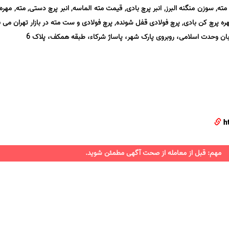
 سوزن منگنه البرز, انبر پرچ بادی, قیمت مته الماسه, انبر پرچ دستی, مته, مهره
ره پرچ کن بادی, پرچ فولادی قفل شونده, پرچ فولادی و ست مته در بازار تهران می ب
بان وحدت اسلامی، روبروی پارک شهر، پاساژ شرکاء، طبقه همکف، پلاک 6
h
مهم: قبل از معامله از صحت آگهی مطمئن شوید.