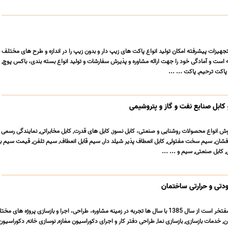
تجهیزات پیشرفته امکان تولید انواع پاکت های زیپ دار و بدون زیپ را در اندازه و طرح های مختلف ب
است و آمادگی خود را جهت ارائه مشاوره و پذیرش سفارشات و تولید انواع بسته بندی، باکس پوچ, 
 پاکت ترحیم, پاکت ... ...
کابل صنایع نفت و گاز و پتروشیمی
ش انواع محصولات روشنایی و صنعتی، کابل نسوز, کابل های قدرت, کابل مخابراتی, نمایندگی رسمی 
 افشان, سیم سخت مفتولی, کابل انعطاف پذیر شیلد دار, سیم قابل انعطاف, سیم تلفن, قیمت سیم ب
کابل صنعتی, سیم و ... ...
ودتی و حرارتی ساختمان
خدمات ساختمانی نوین مفتخر است از سال 1385 با سال ها تجربه در زمینه مشاوره، طراحی، اجرا و بازسازی پروژه ه
 خدمات بازسازی, بازسازی نما, طراحی دفتر کار و اجرای دکوراسیون مغازه, نوسازی خانه, دکوراسیو